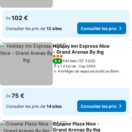
102 €
De
Consulter les prix de
12 sites
Consulter les prix
Holiday Inn Express Nice
Partager
Ajouter à mes favoris
- Grand Arenas By Ihg
Consulter les prix
3 Étoiles
8,4
Très bien
5 222
à 1.4 km de : Cap 3000
Privilèges de repas exclusifs au Balm
Consul
75 €
De
Consulter les prix de
14 sites
Consulter les prix
Crowne Plaza Nice -
Partager
Ajouter à mes favoris
Grand Arenas By Ihg