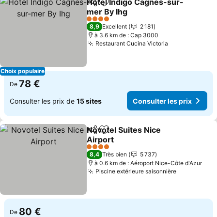
Hotel Indigo Cagnes-sur-
Partager
Ajouter à mes favoris
mer By Ihg
Consulter les prix
4 Étoiles
8,9
Excellent
2 181
à 3.6 km de : Cap 3000
Restaurant Cucina Victoria
Consulter les
Choix populaire
78 €
De
Consulter les prix de
15 sites
Consulter les prix
Novotel Suites Nice
Partager
Ajouter à mes favoris
Airport
Consulter les prix
4 Étoiles
8,4
Très bien
5 737
à 0.6 km de : Aéroport Nice-Côte d'Azur
Piscine extérieure saisonnière
Consulter l
80 €
De