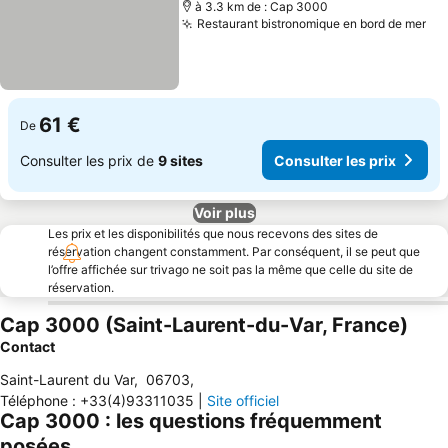
à 3.3 km de : Cap 3000
Restaurant bistronomique en bord de mer
Con
61 €
De
Consulter les prix de
9 sites
Consulter les prix
Voir plus
Les prix et les disponibilités que nous recevons des sites de
réservation changent constamment. Par conséquent, il se peut que
l’offre affichée sur trivago ne soit pas la même que celle du site de
réservation.
Cap 3000 (Saint-Laurent-du-Var, France)
Contact
Saint-Laurent du Var
,
06703
,
Téléphone
:
+33(4)93311035
|
Site officiel
Cap 3000 : les questions fréquemment
posées