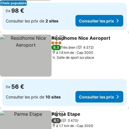
Choix populaire
98 €
De
Consulter les prix de
2 sites
Consulter les prix
Residhome Nice Aeroport
Partager
Ajouter à mes favoris
3 Étoiles
8,3
Très bien
4 372
à 1.6 km de : Cap 3000
Salle de sport sur place
Consulter les pr
56 €
De
Consulter les prix de
10 sites
Consulter les prix
Parme Etape
Partager
Ajouter à mes favoris
Consulter les 
6,1
3 470
à 1.7 km de : Cap 3000