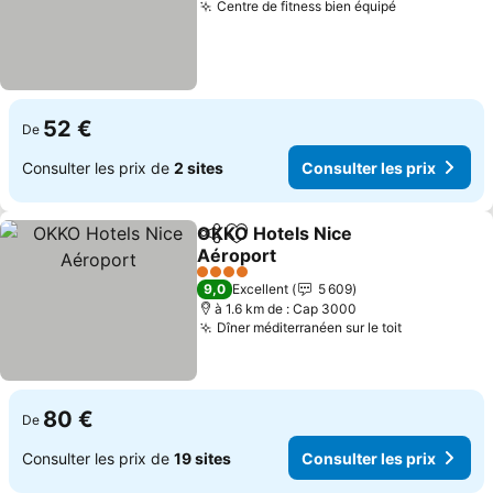
Centre de fitness bien équipé
Consulter le
52 €
De
Consulter les prix de
2 sites
Consulter les prix
OKKO Hotels Nice
Partager
Ajouter à mes favoris
Aéroport
Consulter les prix
4 Étoiles
9,0
Excellent
5 609
à 1.6 km de : Cap 3000
Dîner méditerranéen sur le toit
Consulter l
80 €
De
Consulter les prix de
19 sites
Consulter les prix