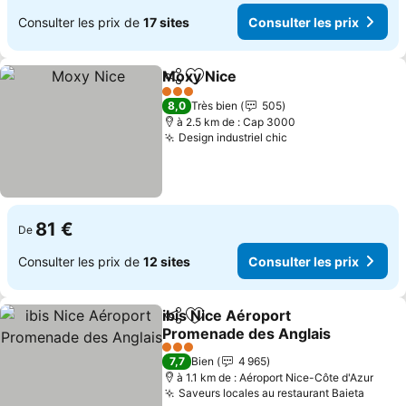
Consulter les prix de
17 sites
Consulter les prix
Moxy Nice
Partager
Ajouter à mes favoris
Consulter les pr
3 Étoiles
8,0
Très bien
505
à 2.5 km de : Cap 3000
Design industriel chic
Consulter les pri
81 €
De
Consulter les prix de
12 sites
Consulter les prix
ibis Nice Aéroport
Partager
Ajouter à mes favoris
Promenade des Anglais
Consulter les prix
3 Étoiles
7,7
Bien
4 965
à 1.1 km de : Aéroport Nice-Côte d'Azur
Saveurs locales au restaurant Baieta
Consul