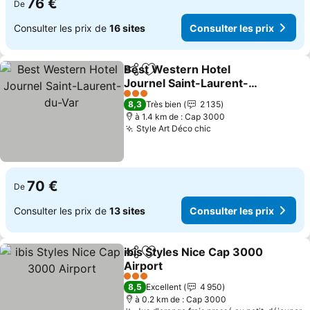
76 €
De
Consulter les prix de
16 sites
Consulter les prix
Best Western Hotel
Partager
Ajouter à mes favoris
Journel Saint-Laurent-
du-Var
Consulter les prix
3 Étoiles
8,3
Très bien
2 135
à 1.4 km de : Cap 3000
Style Art Déco chic
Consulter les prix
70 €
De
Consulter les prix de
13 sites
Consulter les prix
ibis Styles Nice Cap 3000
Partager
Ajouter à mes favoris
Airport
Consulter les prix
3 Étoiles
8,5
Excellent
4 950
à 0.2 km de : Cap 3000