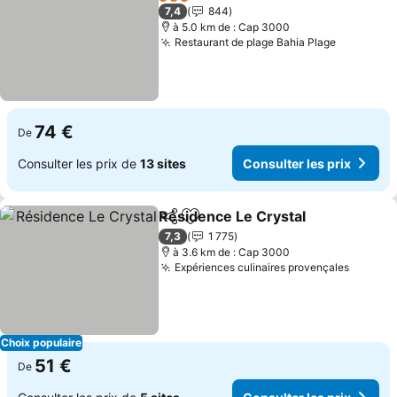
3 Étoiles
7,4
844
à 5.0 km de : Cap 3000
Restaurant de plage Bahia Plage
Consulter
74 €
De
Consulter les prix de
13 sites
Consulter les prix
Résidence Le Crystal
Partager
Ajouter à mes favoris
Consu
7,3
1 775
à 3.6 km de : Cap 3000
Expériences culinaires provençales
Consult
Choix populaire
51 €
De