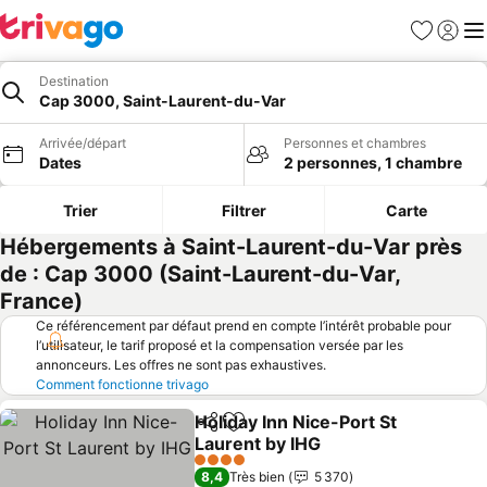
Favoris
Se con
Me
Destination
Cap 3000, Saint-Laurent-du-Var
Arrivée/départ
Personnes et chambres
Dates
2 personnes, 1 chambre
Trier
Filtrer
Carte
Hébergements à Saint-Laurent-du-Var près
de : Cap 3000 (Saint-Laurent-du-Var,
France)
Ce référencement par défaut prend en compte l’intérêt probable pour
l’utilisateur, le tarif proposé et la compensation versée par les
annonceurs. Les offres ne sont pas exhaustives.
Comment fonctionne trivago
Holiday Inn Nice-Port St
Partager
Ajouter à mes favoris
Laurent by IHG
Consulter les prix
4 Étoiles
8,4
Très bien
5 370