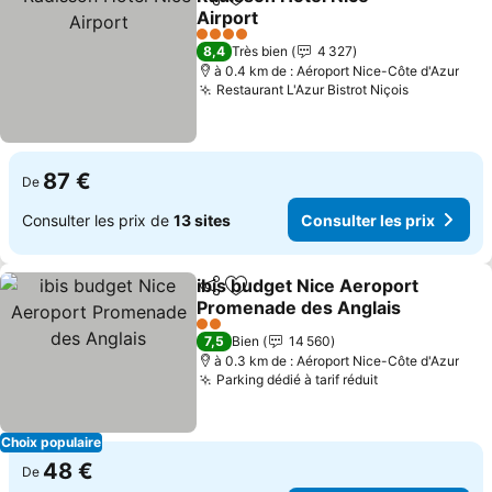
Partager
Ajouter à mes favoris
Airport
Consulter les prix
4 Étoiles
8,4
Très bien
4 327
à 0.4 km de : Aéroport Nice-Côte d'Azur
Restaurant L'Azur Bistrot Niçois
Consulter 
87 €
De
Consulter les prix de
13 sites
Consulter les prix
ibis budget Nice Aeroport
Partager
Ajouter à mes favoris
Promenade des Anglais
Consulter les prix
2 Étoiles
7,5
Bien
14 560
à 0.3 km de : Aéroport Nice-Côte d'Azur
Parking dédié à tarif réduit
Consulter les 
Choix populaire
48 €
De