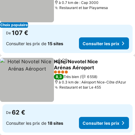
à 0.7 km de : Cap 3000
Restaurant et bar Playamesa
Consulter le
Choix populaire
107 €
De
Consulter les prix de
15 sites
Consulter les prix
Hotel Novotel Nice
Partager
Ajouter à mes favoris
Arénas Aéroport
Consulter les prix
4 Étoiles
8,3
Très bien
6 558
à 0.3 km de : Aéroport Nice-Côte d'Azur
Restaurant et bar Le 455
Consulter les p
62 €
De
Consulter les prix de
18 sites
Consulter les prix