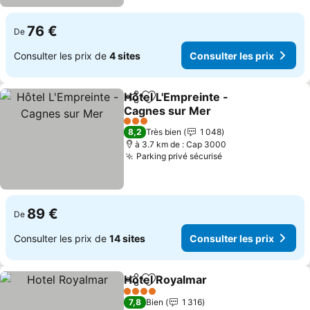
76 €
De
Consulter les prix de
4 sites
Consulter les prix
Hôtel L'Empreinte -
Partager
Ajouter à mes favoris
Cagnes sur Mer
Consulter les prix
3 Étoiles
8,2
Très bien
1 048
à 3.7 km de : Cap 3000
Parking privé sécurisé
Consulter les pri
89 €
De
Consulter les prix de
14 sites
Consulter les prix
Hotel Royalmar
Partager
Ajouter à mes favoris
Consulter l
4 Étoiles
7,8
Bien
1 316