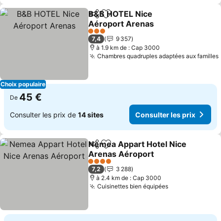
B&B HOTEL Nice
Partager
Ajouter à mes favoris
Aéroport Arenas
Consulter les prix
3 Étoiles
7,4
9 357
à 1.9 km de : Cap 3000
Chambres quadruples adaptées aux familles
Choix populaire
45 €
De
Consulter les prix de
14 sites
Consulter les prix
Nemea Appart Hotel Nice
Partager
Ajouter à mes favoris
Arenas Aéroport
Consulter les prix
4 Étoiles
7,2
3 288
à 2.4 km de : Cap 3000
Cuisinettes bien équipées
Consulter les 