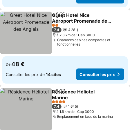
Greet Hotel Nice
Partager
Ajouter à mes favoris
Aéroport Promenade des
Anglais
Consulter les prix
2 Étoiles
7,4
4 281
à 2.3 km de : Cap 3000
Chambres cabines compactes et
fonctionnelles
48 €
De
Consulter les prix de
14 sites
Consulter les prix
Résidence Héliotel
Partager
Ajouter à mes favoris
Marine
Consulter les prix
4 Étoiles
7,4
1 645
à 1.5 km de : Cap 3000
Emplacement en face de la marina
Consulte