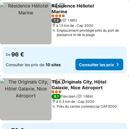
Résidence Héliotel
Partager
Ajouter à mes favoris
Marine
Consulter les prix
4 Étoiles
7,3
1 691
à 1.5 km de : Cap 3000
Emplacement privilégié près du port de
plaisance et de la plage
96 €
De
Consulter les prix de
10 sites
Consulter les prix
The Originals City, Hôtel
Partager
Ajouter à mes favoris
Galaxie, Nice Aéroport
Consulter les prix
3 Étoiles
8,1
Très bien
1 664
à 0.3 km de : Cap 3000
Près du centre commercial CAP3000
Consu