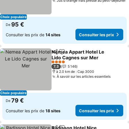
Jus d'orange frais pressé au petit-déjeuner
C
Choix populaire
95 €
De
Consulter les prix de
14 sites
Consulter les prix
Nemea Appart Hotel Le
Partager
Ajouter à mes favoris
Lido Cagnes sur Mer
Consulter les prix
4 Étoiles
7,3
5 146
à 2.0 km de : Cap 3000
À savoir sur les articles essentiels
Consulte
Choix populaire
79 €
De
Consulter les prix de
18 sites
Consulter les prix
Radisson Hotel Nice