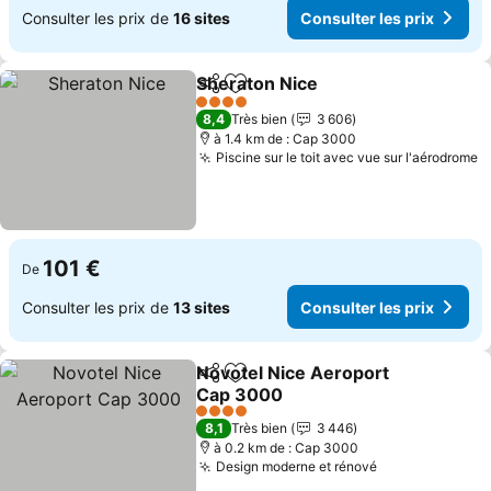
Consulter les prix de
16 sites
Consulter les prix
Sheraton Nice
Partager
Ajouter à mes favoris
Consulter le
4 Étoiles
8,4
Très bien
3 606
à 1.4 km de : Cap 3000
Piscine sur le toit avec vue sur l'aérodrome
C
101 €
De
Consulter les prix de
13 sites
Consulter les prix
Novotel Nice Aeroport
Partager
Ajouter à mes favoris
Cap 3000
Consulter les prix
4 Étoiles
8,1
Très bien
3 446
à 0.2 km de : Cap 3000
Design moderne et rénové
Consulter les 