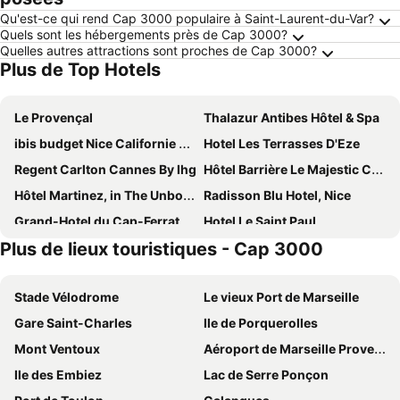
Qu'est-ce qui rend Cap 3000 populaire à Saint-Laurent-du-Var?
Quels sont les hébergements près de Cap 3000?
Quelles autres attractions sont proches de Cap 3000?
Plus de Top Hotels
Le Provençal
Thalazur Antibes Hôtel & Spa
ibis budget Nice Californie Lenval
Hotel Les Terrasses D'Eze
Regent Carlton Cannes By Ihg
Hôtel Barrière Le Majestic Cannes
Hôtel Martinez, in The Unbound Collection by Hyatt
Radisson Blu Hotel, Nice
Grand-Hotel du Cap-Ferrat, A Four Seasons
Hotel Le Saint Paul
Plus de lieux touristiques - Cap 3000
Hôtel 3* Delcloy - Vacances Bleues
Hotel Villa Rivoli
Hotel Paganini
Hôtel Bahia
Stade Vélodrome
Le vieux Port de Marseille
Holiday Inn Nice-Port St Laurent by IHG
Boutique Hotel & Spa la Villa Cap Ferrat
Gare Saint-Charles
Ile de Porquerolles
Royal Antibes - Luxury Hotel, Résidence, Beach & Spa
Neho Suites Cannes Croisette
Mont Ventoux
Aéroport de Marseille Provence
Golden Tulip Sophia Antipolis Hôtel & Spa
Hôtel 3* Le Royal - Vacances Bleues
Ile des Embiez
Lac de Serre Ponçon
Mouratoglou Hotel & Resort
Chanteclair