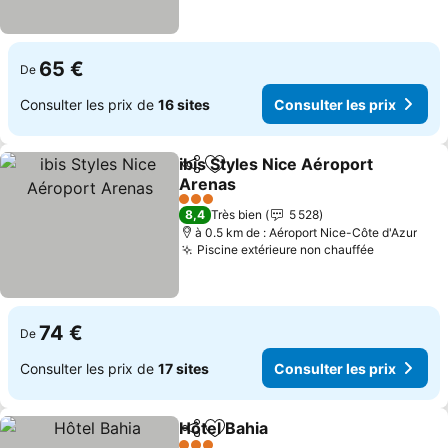
65 €
De
Consulter les prix de
16 sites
Consulter les prix
ibis Styles Nice Aéroport
Partager
Ajouter à mes favoris
Arenas
Consulter les prix
3 Étoiles
8,4
Très bien
5 528
à 0.5 km de : Aéroport Nice-Côte d'Azur
Piscine extérieure non chauffée
Consulter 
74 €
De
Consulter les prix de
17 sites
Consulter les prix
Hôtel Bahia
Partager
Ajouter à mes favoris
Consulter les p