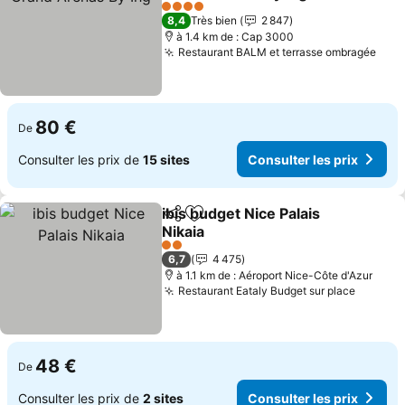
Consulter les prix
4 Étoiles
8,4
Très bien
2 847
à 1.4 km de : Cap 3000
Restaurant BALM et terrasse ombragée
Cons
80 €
De
Consulter les prix de
15 sites
Consulter les prix
ibis budget Nice Palais
Partager
Ajouter à mes favoris
Nikaia
Consulter les prix
2 Étoiles
6,7
4 475
à 1.1 km de : Aéroport Nice-Côte d'Azur
Restaurant Eataly Budget sur place
Consult
48 €
De
Consulter les prix de
2 sites
Consulter les prix