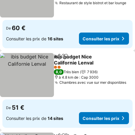
Restaurant de style bistrot et bar lounge
Cons
60 €
De
Consulter les prix de
16 sites
Consulter les prix
ibis budget Nice
Partager
Ajouter à mes favoris
Californie Lenval
Consulter les prix
2 Étoiles
8,0
Très bien
7 936
à 4.8 km de : Cap 3000
Chambres avec vue sur mer disponibles
Cons
51 €
De
Consulter les prix de
14 sites
Consulter les prix