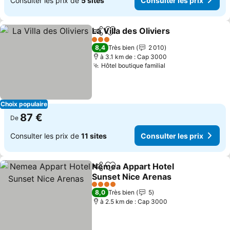
Consulter les prix de
5 sites
Consulter les prix
La Villa des Oliviers
Partager
Ajouter à mes favoris
Consult
3 Étoiles
8,4
Très bien
2 010
à 3.1 km de : Cap 3000
Hôtel boutique familial
Consulter les pri
Choix populaire
87 €
De
Consulter les prix de
11 sites
Consulter les prix
Nemea Appart Hotel
Partager
Ajouter à mes favoris
Sunset Nice Arenas
Consulter les prix
4 Étoiles
8,0
Très bien
5
à 2.5 km de : Cap 3000