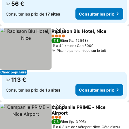
56 €
De
Consulter les prix de
17 sites
Consulter les prix
Radisson Blu Hotel, Nice
Partager
Ajouter à mes favoris
Co
4 Étoiles
7,8
Bien
12 543
à 4.1 km de : Cap 3000
Piscine panoramique sur le toit
Consulter 
Choix populaire
113 €
De
Consulter les prix de
16 sites
Consulter les prix
Campanile PRIME - Nice
Partager
Ajouter à mes favoris
Airport
Consulter les prix
3 Étoiles
7,8
Bien
3 995
à 0.3 km de : Aéroport Nice-Côte d'Azur