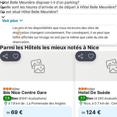
Hôtel Belle Meunière dispose-t-il d'un parking?
La Colmiane
Cimiez
Quelle sont les heures d'arrivée et de départ à Hôtel Belle Meunière?
Centre-ville - Croisette
Rue de France
Où est situé Hôtel Belle Meunière?
Antibes-les-Pins plage
Monte-Carlo
Voir plus
Carnaval de Nice
Plage Cannes Beach
Les prix et les disponibilités que nous recevons des sites de
réservation changent constamment. Par conséquent, il se peut que
Palais des Festivals et des Congrès
Monaco Ville
l’offre affichée sur trivago ne soit pas la même que celle du site de
Gare de Nice Saint Augustin
Boulevard de la Croisette
réservation.
Parmi les Hôtels les mieux notés à Nice
Acropolis de Nice
Villefranche-sur-Mer
Riquier
Hippodrome Côte d'Azur
Partager
Ajouter à mes favoris
Partager
Ajouter à mes
Grand Prix de Formule 1
Gare de Juan-Les-Pins
Casinò di Sanremo
Rimiez
Casino
Stade Louis II
Gare de Monaco-Monte Carlo
Gare de Cagnes-sur-Mer
Hôtel
Hôtel
3 Étoiles
3 Étoiles
ibis Nice Centre Gare
Hotel De Suède
Antibes Grand-Est
Gare ferroviaire de San Remo
7,5
7,7
Bien
(
6 641 évaluations
)
Bien
(
4 240 évaluati
Sanremo in fiore
Nice Etoile
à 1.8 km de : La Promenade des Anglais
Nice, à 0.7 km de : Cen
69 €
124 €
de
de