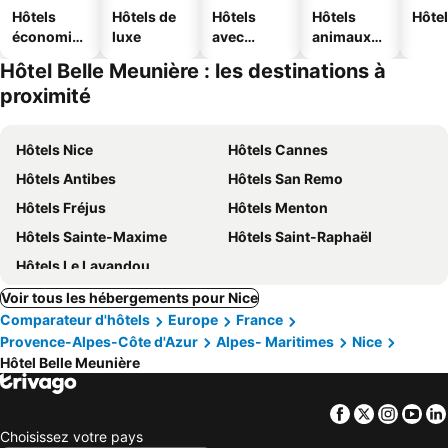
Hôtels
Hôtels de
Hôtels
Hôtels
Hôtel
économiq
luxe
avec
animaux
ues
piscine
acceptés
Hôtel Belle Meunière : les destinations à
proximité
Hôtels Nice
Hôtels Cannes
Hôtels Antibes
Hôtels San Remo
Hôtels Fréjus
Hôtels Menton
Hôtels Sainte-Maxime
Hôtels Saint-Raphaël
Hôtels Le Lavandou
Voir tous les hébergements pour Nice
Comparateur d'hôtels
Europe
France
Provence-Alpes-Côte d'Azur
Alpes- Maritimes
Nice
Hôtel Belle Meunière
Facebook
Twitter
Insta
Yo
Choisissez votre pays