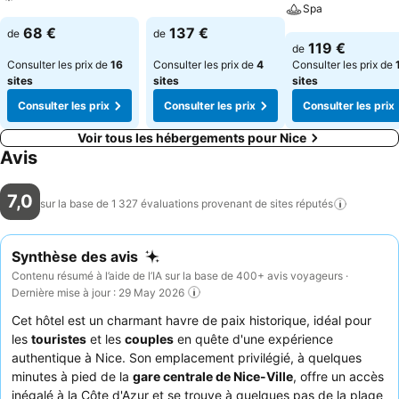
Consulter les prix
Spa
Consulter les prix
68 €
137 €
de
de
Consulter les pri
119 €
de
Consulter les prix de
16
Consulter les prix de
4
Consulter les prix de
sites
sites
sites
Consulter les prix
Consulter les prix
Consulter les prix
Voir tous les hébergements pour Nice
Avis
7,0
sur la base de 1 327 évaluations provenant de sites
réputés
Synthèse des avis
Contenu résumé à l’aide de l’IA sur la base de 400+ avis voyageurs ·
Dernière mise à jour : 29 May 2026
Cet hôtel est un charmant havre de paix historique, idéal pour
les
touristes
et les
couples
en quête d'une expérience
authentique à Nice. Son emplacement privilégié, à quelques
minutes à pied de la
gare centrale de Nice-Ville
, offre un accès
inégalé à la Côte d'Azur et se trouve à quelques pas de la plage