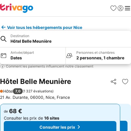
Favoris
Se con
Me
Voir tous les hébergements pour Nice
Destination
Hôtel Belle Meunière
Arrivée/départ
Personnes et chambres
Dates
2 personnes, 1 chambre
Comment les paiements influencent notre classement
Hôtel Belle Meunière
Partager
Aj
Hôtel
7,0
(
1 327 évaluations
)
1 Étoiles
21 Av. Durante, 06000, Nice, France
68 €
68 €
de
de
Consulter les prix de
16 sites
Consulter les prix de
16 sites
Consulter les prix
Consulter les prix