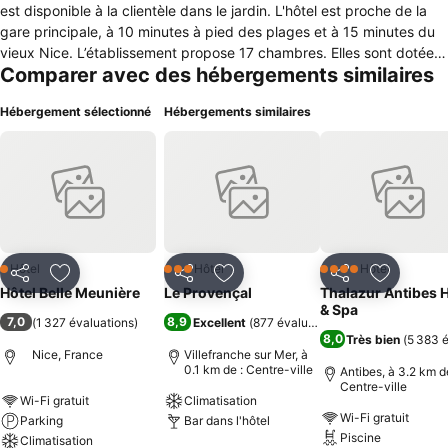
est disponible à la clientèle dans le jardin. L'hôtel est proche de la
gare principale, à 10 minutes à pied des plages et à 15 minutes du
vieux Nice. L’établissement propose 17 chambres. Elles sont dotées
Comparer avec des hébergements similaires
d’une connexion gratuite à internet, et d’un téléviseur écran plat de
66 cm / 26’. Elles peuvent accueillir de 1 à 4 personnes. La plupart
Hébergement sélectionné
Hébergements similaires
comprend une douche avec WC. et d’autres ne possèdent qu’un
lavabo (chambres d’étudiants). Le petit déjeuner, aux beaux jours,
est servi dans le jardin où sont plantés des arbres centenaires. Pour
le bien-être des résidents un service de laverie, de consigne à
bagages et un local pour vélos sont à disposition. La réception est
ouverte pour les arrivées de 8 heures à minuit, les hôtes désirant
enregistrer en dehors de ces horaires devront en informer l’hôtelier.
Hôtel
Hôtel
Hôtel
1 Étoiles
3 Étoiles
4 Étoiles
Partager
Ajouter à mes favoris
Partager
Ajouter à mes favoris
Partager
Ajouter à
Hôtel Belle Meunière
Le Provençal
Thalazur Antibes H
& Spa
7,0
8,9
(
1 327 évaluations
)
Excellent
(
877 évaluations
)
8,0
Très bien
(
5 383 é
Nice, France
Villefranche sur Mer, à
0.1 km de : Centre-ville
Antibes, à 3.2 km d
Centre-ville
Wi-Fi gratuit
Climatisation
Wi-Fi gratuit
Parking
Bar dans l'hôtel
Piscine
Climatisation