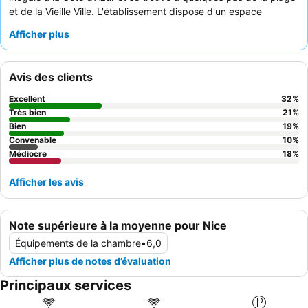
et de la Vieille Ville. L'établissement dispose d'un espace
commun de restauration et de cuisine
pratique à la disposition
Afficher plus
des clients. Les clients ne tarissent pas d'éloges sur le
personnel accueillant et exceptionnellement serviable
, le
petit-déjeuner proposant une sélection continentale. Pour un
Avis des clients
séjour plus calme, les clients doivent demander une chambre
donnant sur le jardin.
Excellent
32
%
Très bien
21
%
Bien
19
%
Convenable
10
%
Médiocre
18
%
Afficher les avis
Note supérieure à la moyenne pour Nice
Équipements de la chambre
•
6,0
Afficher plus de notes d’évaluation
Principaux services