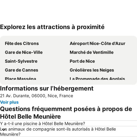
Explorez les attractions à proximité
Agrandir la carte
Fête des Citrons
Aéroport Nice-Côte d'Azur
Gare de Nice-Ville
Marché de Ventimille
Saint-Sylvestre
Port de Nice
Gare de Cannes
Gréolières les Neiges
Place Masséna
La Promenade des Anglais
Informations sur l’hébergement
Grand Stade de Nice
Pasteur
21 Av. Durante, 06000, Nice, France
Vieux Nice
Antibes - Juan-les-Pins Balnéaires
Voir plus
Arma di Taggia
Cap 3000
Questions fréquemment posées à propos de
Saint-Isidore
Marineland
Hôtel Belle Meunière
Menton Vieille Ville
Gare SNCF
Y a-t-il une piscine à Hôtel Belle Meunière?
Les animaux de compagnie sont-ils autorisés à Hôtel Belle
Beau Rivage
Gare d'Antibes
Meunière?