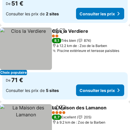
51 €
De
Consulter les prix de
2 sites
Consulter les prix
Clos la Verdiere
Partager
Ajouter à mes favoris
Consulter 
2 Étoiles
8,1
Très bien
874
à 12.2 km de : Zoo de la Barben
Piscine extérieure et terrasse paisibles
Consu
Choix populaire
71 €
De
Consulter les prix de
5 sites
Consulter les prix
La Maison des Lamanon
Partager
Ajouter à mes favoris
Co
4 Étoiles
8,7
Excellent
205
à 9.2 km de : Zoo de la Barben