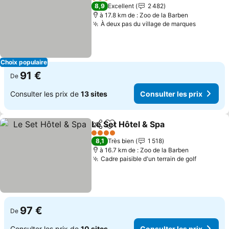
3 Étoiles
8,9
Excellent
2 482
à 17.8 km de : Zoo de la Barben
À deux pas du village de marques
Consulte
Choix populaire
91 €
De
Consulter les prix de
13 sites
Consulter les prix
Le Set Hôtel & Spa
Partager
Ajouter à mes favoris
Consulte
4 Étoiles
8,1
Très bien
1 518
à 16.7 km de : Zoo de la Barben
Cadre paisible d'un terrain de golf
Consulte
97 €
De
Consulter les prix de
10 sites
Consulter les prix