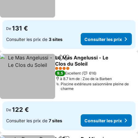
131 €
De
Consulter les prix de
3 sites
Consulter les prix
Le Mas Angelussi - Le
Partager
Ajouter à mes favoris
Clos du Soleil
Consulter les prix
4 Étoiles
9,5
Excellent
616
à 8.7 km de : Zoo de la Barben
Piscine extérieure saisonnière pleine de
charme
122 €
De
Consulter les prix de
7 sites
Consulter les prix