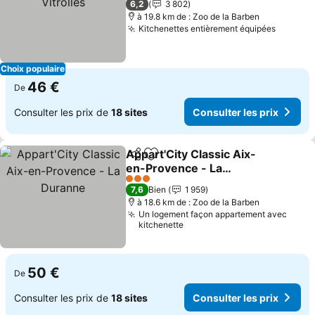
6,2
3 802
à 19.8 km de : Zoo de la Barben
Kitchenettes entièrement équipées
Consult
Choix populaire
46 €
De
Consulter les prix de
18 sites
Consulter les prix
Appart'City Classic Aix-
Partager
Ajouter à mes favoris
en-Provence - La
Duranne
Consulter les prix
3 Étoiles
7,6
Bien
1 959
à 18.6 km de : Zoo de la Barben
Un logement façon appartement avec
kitchenette
50 €
De
Consulter les prix de
18 sites
Consulter les prix