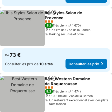
ibis Styles Salon de
Partager
Ajouter à mes favoris
Provence
Consulter les prix
3 Étoiles
8,1
Très bien
1 670
à 7.7 km de : Zoo de la Barben
Parking sécurisé et privé
Consulter les p
73 €
De
Consulter les prix de
10 sites
Consulter les prix
Best Western Domaine
Partager
Ajouter à mes favoris
de Roquerousse
Consulter les prix
3 Étoiles
8,2
Très bien
1 474
à 10.3 km de : Zoo de la Barben
Un restaurant exceptionnel avec des plats
faits maison