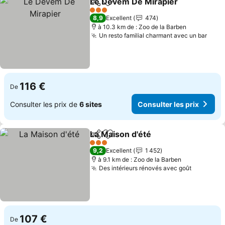
Le Devem De Mirapier
Partager
Ajouter à mes favoris
Cons
3 Étoiles
8,9
Excellent
474
à 10.3 km de : Zoo de la Barben
Un resto familial charmant avec un bar
Cons
116 €
De
Consulter les prix de
6 sites
Consulter les prix
La Maison d'été
Partager
Ajouter à mes favoris
Consulter l
3 Étoiles
9,2
Excellent
1 452
à 9.1 km de : Zoo de la Barben
Des intérieurs rénovés avec goût
Consulter
107 €
De