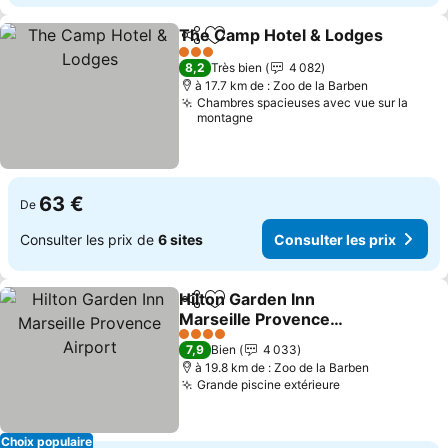
The Camp Hotel & Lodges
Partager
Ajouter à mes favoris
3 Étoiles
8,2
Très bien
4 082
à 17.7 km de : Zoo de la Barben
Chambres spacieuses avec vue sur la
montagne
63 €
De
Consulter les prix de
6 sites
Consulter les prix
Hilton Garden Inn
Partager
Ajouter à mes favoris
Marseille Provence
Airport
Consulter les prix
4 Étoiles
7,9
Bien
4 033
à 19.8 km de : Zoo de la Barben
Grande piscine extérieure
Consulter les 
Choix populaire