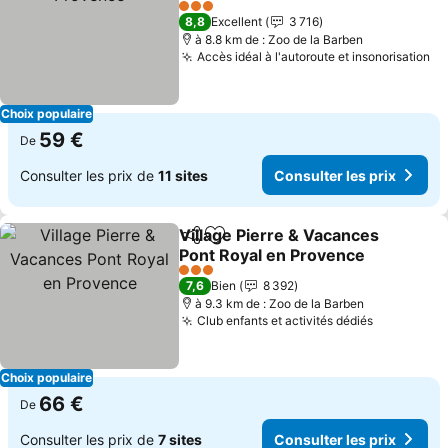
Consulter les prix
3 Étoiles
8,8
Excellent
3 716
à 8.8 km de : Zoo de la Barben
Accès idéal à l'autoroute et insonorisation
Co
Choix populaire
59 €
De
Consulter les prix de
11 sites
Consulter les prix
Village Pierre & Vacances
Partager
Ajouter à mes favoris
Pont Royal en Provence
Consulter les prix
3 Étoiles
7,6
Bien
8 392
à 9.3 km de : Zoo de la Barben
Club enfants et activités dédiés
Consulter 
Choix populaire
66 €
De
Consulter les prix de
7 sites
Consulter les prix