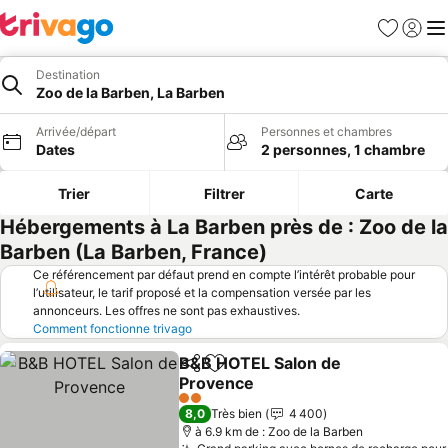
Favoris
Se con
Me
Destination
Zoo de la Barben, La Barben
Arrivée/départ
Personnes et chambres
Dates
2 personnes, 1 chambre
Trier
Filtrer
Carte
Hébergements à La Barben près de : Zoo de la
Barben (La Barben, France)
Ce référencement par défaut prend en compte l’intérêt probable pour
l’utilisateur, le tarif proposé et la compensation versée par les
annonceurs. Les offres ne sont pas exhaustives.
Comment fonctionne trivago
B&B HOTEL Salon de
Partager
Ajouter à mes favoris
Provence
Consulter les prix
2 Étoiles
8,0
Très bien
4 400
à 6.9 km de : Zoo de la Barben