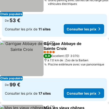
Grand parking avec bornes de recharge pour
véhicules électriques
Choix populaire
53 €
De
Consulter les prix de
11 sites
Consulter les prix
Garrigae Abbaye de
Partager
Ajouter à mes favoris
Sainte Croix
Consulter les prix
4 Étoiles
8,9
Excellent
3 070
à 7.0 km de : Zoo de la Barben
Piscine extérieure avec vue panoramique
Co
Choix populaire
99 €
De
Consulter les prix de
17 sites
Consulter les prix
Mas les vieux chênes