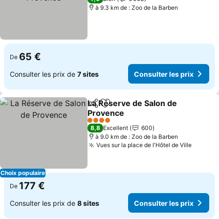
à 9.3 km de : Zoo de la Barben
65 €
De
Consulter les prix de
7 sites
Consulter les prix
La Réserve de Salon de
Partager
Ajouter à mes favoris
Provence
Consulter les prix
4 Étoiles
8,8
Excellent
600
à 9.0 km de : Zoo de la Barben
Vues sur la place de l'Hôtel de Ville
Consult
Choix populaire
177 €
De
Consulter les prix de
8 sites
Consulter les prix