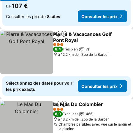
107 €
De
Consulter les prix de
8 sites
Consulter les prix
Pierre & Vacacances Golf
Partager
Ajouter à mes favoris
Pont Royal
Consulter les prix
3 Étoiles
8,4
Très bien
7
à 12.2 km de : Zoo de la Barben
Sélectionnez des dates pour voir
Consulter les prix
les prix exacts
Le Mas Du Colombier
Partager
Ajouter à mes favoris
Consu
3 Étoiles
8,9
Excellent
466
à 18.2 km de : Zoo de la Barben
Chambres paisibles avec vue sur le jardin et
la piscine