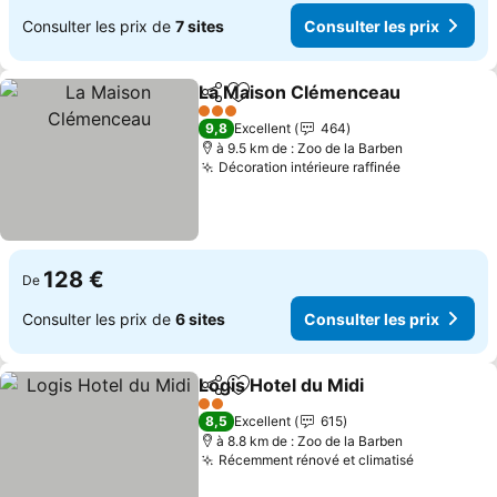
Consulter les prix de
7 sites
Consulter les prix
La Maison Clémenceau
Partager
Ajouter à mes favoris
Con
3 Étoiles
9,8
Excellent
464
à 9.5 km de : Zoo de la Barben
Décoration intérieure raffinée
Consulter l
128 €
De
Consulter les prix de
6 sites
Consulter les prix
Logis Hotel du Midi
Partager
Ajouter à mes favoris
Consult
2 Étoiles
8,5
Excellent
615
à 8.8 km de : Zoo de la Barben
Récemment rénové et climatisé
Consulter 