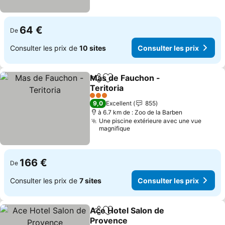
64 €
De
Consulter les prix de
10 sites
Consulter les prix
Mas de Fauchon -
Partager
Ajouter à mes favoris
Teritoria
Consulter les prix
3 Étoiles
9,0
Excellent
855
à 6.7 km de : Zoo de la Barben
Une piscine extérieure avec une vue
magnifique
166 €
De
Consulter les prix de
7 sites
Consulter les prix
Ace Hotel Salon de
Partager
Ajouter à mes favoris
Provence