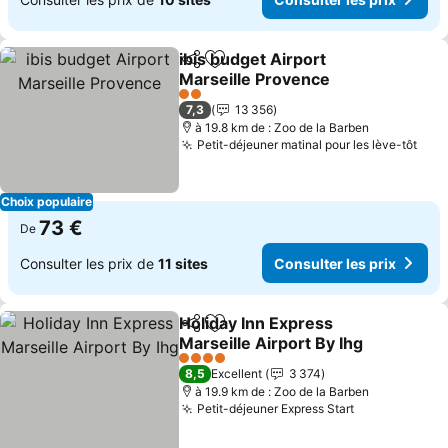
ibis budget Airport
Partager
Ajouter à mes favoris
Marseille Provence
Consulter les prix
2 Étoiles
7,3
13 356
à 19.8 km de : Zoo de la Barben
Petit-déjeuner matinal pour les lève-tôt
Cons
Choix populaire
73 €
De
Consulter les prix de
11 sites
Consulter les prix
Holiday Inn Express
Partager
Ajouter à mes favoris
Marseille Airport By Ihg
Consulter les prix
4 Étoiles
8,5
Excellent
3 374
à 19.9 km de : Zoo de la Barben
Petit-déjeuner Express Start
Consulter le