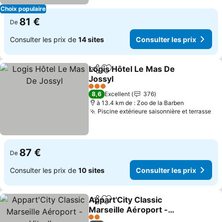
Choix populaire
81 €
De
Consulter les prix de
14 sites
Consulter les prix
Logis Hôtel Le Mas De
Partager
Ajouter à mes favoris
Jossyl
Consulter les prix
3 Étoiles
8,6
Excellent
376
à 13.4 km de : Zoo de la Barben
Piscine extérieure saisonnière et terrasse
Con
87 €
De
Consulter les prix de
10 sites
Consulter les prix
Appart'City Classic
Partager
Ajouter à mes favoris
Marseille Aéroport -
Vitrolles
Consulter les prix
2 Étoiles