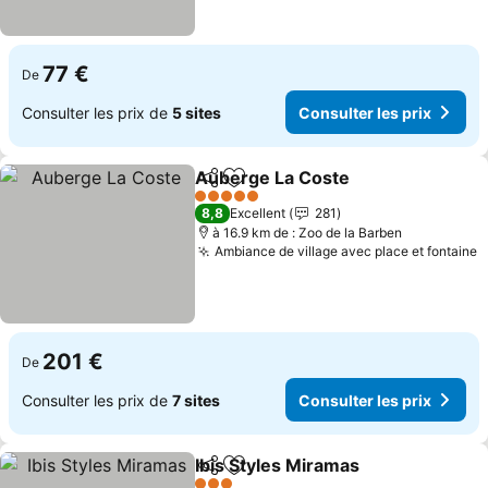
77 €
De
Consulter les prix de
5 sites
Consulter les prix
Auberge La Coste
Partager
Ajouter à mes favoris
Consulte
5 Étoiles
8,8
Excellent
281
à 16.9 km de : Zoo de la Barben
Ambiance de village avec place et fontaine
C
201 €
De
Consulter les prix de
7 sites
Consulter les prix
Ibis Styles Miramas
Partager
Ajouter à mes favoris
Consult