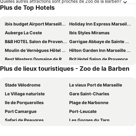
Quelles autres attractions sont proches de Zoo de la Barben?
Plus de Top Hotels
ibis budget Airport Marseille Provence
Holiday Inn Express Marseille Airport By Ihg
Auberge La Coste
Ibis Styles Miramas
B&B HOTEL Salon de Provence
Garrigae Abbaye de Sainte Croix
Moulin de Vernègues Hôtel & Spa
Hilton Garden Inn Marseille Provence Airport
Best Western Domaine de Roquerousse
Brit Hotel Salon de Provence
Plus de lieux touristiques - Zoo de la Barben
Le Set Hôtel & Spa
ibis budget Aix en Provence les Milles
Ace Hotel Salon de Provence
Le Moulin, Lourmarin, a Beaumier Hotel
Stade Vélodrome
Le vieux Port de Marseille
Clos la Verdiere
Aix Hotel
Le Village naturiste
Gare Saint-Charles
Mercure Aix-en-Provence La Duranne Gare TGV
Le Mas Du Colombier
Ile de Porquerolles
Plage de Narbonne
The Camp Hotel & Lodges
Holiday Inn Marseille Airport By Ihg
Port Camargue
Port-Leucate
Grand Hôtel De La Poste
Le Mas des Ecureuils
Safari de Peaugres
Les Gorges du Tarn
ibis Salon de Provence
ibis Styles Salon de Provence
Les 7 Laux
Mont Ventoux
Pierre & Vacances Resort Pont-Royal en Provence
Domaine de Fontenille