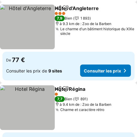
Hôtel d'Angleterre
Partager
Ajouter à mes favoris
Consulte
3 Étoiles
7,9
Bien
1 893
à 9.3 km de : Zoo de la Barben
Le charme d'un bâtiment historique du XIXe
siècle
77 €
De
Consulter les prix de
9 sites
Consulter les prix
Hotel Régina
Partager
Ajouter à mes favoris
Consulter les 
1 Étoiles
7,7
Bien
891
à 9.4 km de : Zoo de la Barben
Charme et caractère rétro
Consulter les 