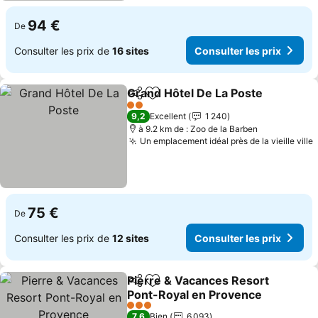
94 €
De
Consulter les prix de
16 sites
Consulter les prix
Grand Hôtel De La Poste
Partager
Ajouter à mes favoris
Co
2 Étoiles
9,2
Excellent
1 240
à 9.2 km de : Zoo de la Barben
Un emplacement idéal près de la vieille ville
C
75 €
De
Consulter les prix de
12 sites
Consulter les prix
Pierre & Vacances Resort
Partager
Ajouter à mes favoris
Pont-Royal en Provence
Consulter les prix
3 Étoiles
7,6
Bien
6 093