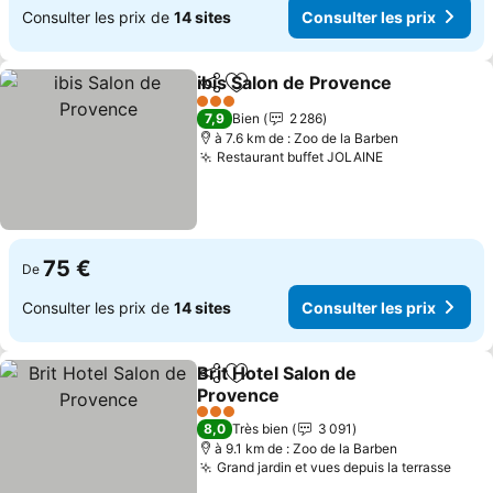
Consulter les prix de
14 sites
Consulter les prix
ibis Salon de Provence
Partager
Ajouter à mes favoris
Con
3 Étoiles
7,9
Bien
2 286
à 7.6 km de : Zoo de la Barben
Restaurant buffet JOLAINE
Consulter les
75 €
De
Consulter les prix de
14 sites
Consulter les prix
Brit Hotel Salon de
Partager
Ajouter à mes favoris
Provence
Consulter les prix
3 Étoiles
8,0
Très bien
3 091
à 9.1 km de : Zoo de la Barben
Grand jardin et vues depuis la terrasse
Consu