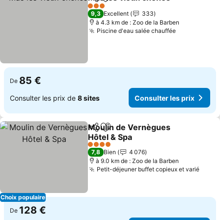
Partager
Ajouter à mes favoris
Consu
3 Étoiles
9,3
Excellent
333
à 4.3 km de : Zoo de la Barben
Piscine d'eau salée chauffée
Consulter le
85 €
De
Consulter les prix de
8 sites
Consulter les prix
Moulin de Vernègues
Partager
Ajouter à mes favoris
Hôtel & Spa
Consulter les prix
4 Étoiles
7,8
Bien
4 076
à 9.0 km de : Zoo de la Barben
Petit-déjeuner buffet copieux et varié
Consu
Choix populaire
128 €
De