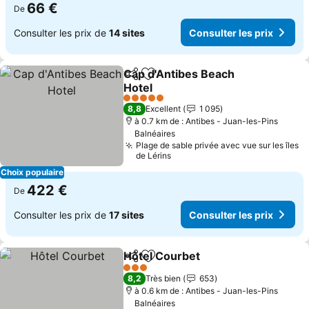
66 €
De
Consulter les prix de
14 sites
Consulter les prix
Cap d'Antibes Beach
Partager
Ajouter à mes favoris
Hotel
Consulter les prix
5 Étoiles
8,8
Excellent
1 095
à 0.7 km de : Antibes - Juan-les-Pins
Balnéaires
Plage de sable privée avec vue sur les îles
de Lérins
Choix populaire
422 €
De
Consulter les prix de
17 sites
Consulter les prix
Hôtel Courbet
Partager
Ajouter à mes favoris
Consulter le
3 Étoiles
8,2
Très bien
653
à 0.6 km de : Antibes - Juan-les-Pins
Balnéaires