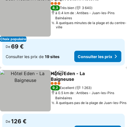
Partager
Ajouter à mes favoris
Cons
3 Étoiles
8,3
Très bien
3 640
à 0.4 km de : Antibes - Juan-les-Pins
Balnéaires
À quelques minutes de la plage et du centre-
ville
Choix populaire
69 €
De
Consulter les prix de
19 sites
Consulter les prix
Hôtel Eden - La
Partager
Ajouter à mes favoris
Baigneuse
Consulter les prix
3 Étoiles
9,2
Excellent
1 263
à 0.5 km de : Antibes - Juan-les-Pins
Balnéaires
À quelques pas de la plage de Juan-les-Pins
126 €
De