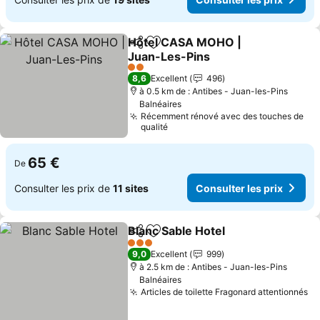
Hôtel CASA MOHO |
Partager
Ajouter à mes favoris
Juan-Les-Pins
Consulter les prix
2 Étoiles
8,6
Excellent
496
à 0.5 km de : Antibes - Juan-les-Pins
Balnéaires
Récemment rénové avec des touches de
qualité
65 €
De
Consulter les prix de
11 sites
Consulter les prix
Blanc Sable Hotel
Partager
Ajouter à mes favoris
Consulter
3 Étoiles
9,0
Excellent
999
à 2.5 km de : Antibes - Juan-les-Pins
Balnéaires
Articles de toilette Fragonard attentionnés
Co