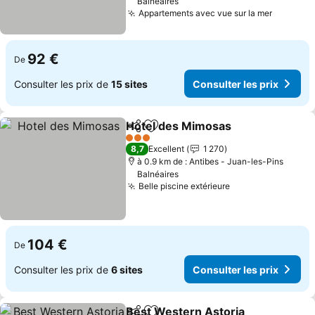
Balnéaires
Appartements avec vue sur la mer
Consulte
92 €
De
Consulter les prix de
15 sites
Consulter les prix
Hotel des Mimosas
Partager
Ajouter à mes favoris
Consult
3 Étoiles
8,7
Excellent
1 270
à 0.9 km de : Antibes - Juan-les-Pins
Balnéaires
Belle piscine extérieure
Consulter les pr
104 €
De
Consulter les prix de
6 sites
Consulter les prix
Best Western Astoria