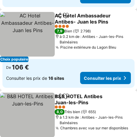
AC Hotel Ambassadeur
Partager
Ajouter à mes favoris
Antibes- Juan les Pins
Consulter les prix
4 Étoiles
7,9
Bien
2 798
à 0.2 km de : Antibes - Juan-les-Pins
Balnéaires
Piscine extérieure du Lagon Bleu
Consulter
Choix populaire
106 €
De
Consulter les prix de
16 sites
Consulter les prix
B&B HOTEL Antibes
Partager
Ajouter à mes favoris
Juan-les-Pins
Consulter les prix
3 Étoiles
8,0
Très bien
655
à 1.3 km de : Antibes - Juan-les-Pins
Balnéaires
Chambres avec vue sur mer disponibles
Cons