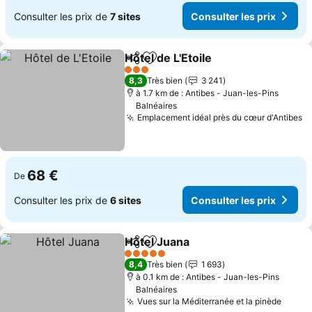
Consulter les prix de
7 sites
Consulter les prix
Hôtel de L'Etoile
Partager
Ajouter à mes favoris
Consulter 
3 Étoiles
8,3
Très bien
3 241
à 1.7 km de : Antibes - Juan-les-Pins
Balnéaires
Emplacement idéal près du cœur d'Antibes
Co
68 €
De
Consulter les prix de
6 sites
Consulter les prix
Hôtel Juana
Partager
Ajouter à mes favoris
Consulter les p
5 Étoiles
8,4
Très bien
1 693
à 0.1 km de : Antibes - Juan-les-Pins
Balnéaires
Vues sur la Méditerranée et la pinède
Consul