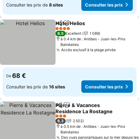
Consulter les prix de
8 sites
Consulter les prix
Hotel Helios
Partager
Ajouter à mes favoris
Consulter les 
4 Étoiles
8,5
Excellent
1 089
à 0.4 km de : Antibes - Juan-les-Pins
Balnéaires
Accès exclusif à la plage privée
Consulter 
68 €
De
Consulter les prix de
16 sites
Consulter les prix
Pierre & Vacances
Partager
Ajouter à mes favoris
Residence La Rostagne
Consulter les prix
3 Étoiles
6,3
2 502
à 0.5 km de : Antibes - Juan-les-Pins
Balnéaires
Des vues panoramiques sur la mer depuis les