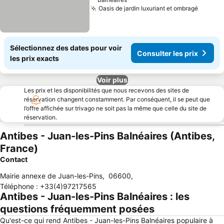
Oasis de jardin luxuriant et ombragé
Consult
Sélectionnez des dates pour voir
Consulter les prix
les prix exacts
Voir plus
Les prix et les disponibilités que nous recevons des sites de
réservation changent constamment. Par conséquent, il se peut que
l’offre affichée sur trivago ne soit pas la même que celle du site de
réservation.
Antibes - Juan-les-Pins Balnéaires (Antibes,
France)
Contact
Mairie annexe de Juan-les-Pins
,
06600
,
Téléphone
:
+33(4)97217565
Antibes - Juan-les-Pins Balnéaires : les
questions fréquemment posées
Qu'est-ce qui rend Antibes - Juan-les-Pins Balnéaires populaire à