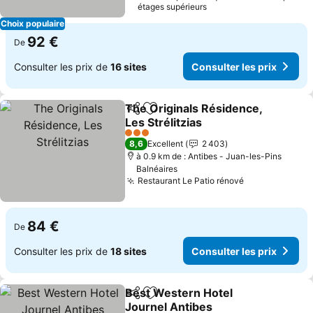
étages supérieurs
Choix populaire
92 €
De
Consulter les prix de
16 sites
Consulter les prix
The Originals Résidence,
Partager
Ajouter à mes favoris
Les Strélitzias
Consulter les prix
3 Étoiles
8,6
Excellent
2 403
à 0.9 km de : Antibes - Juan-les-Pins
Balnéaires
Restaurant Le Patio rénové
Consulter les
84 €
De
Consulter les prix de
18 sites
Consulter les prix
Best Western Hotel
Partager
Ajouter à mes favoris
Journel Antibes