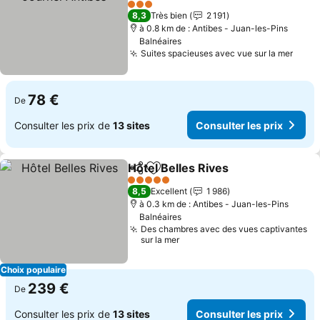
Consulter les prix
3 Étoiles
8,3
Très bien
2 191
à 0.8 km de : Antibes - Juan-les-Pins
Balnéaires
Suites spacieuses avec vue sur la mer
Consu
78 €
De
Consulter les prix de
13 sites
Consulter les prix
Hôtel Belles Rives
Partager
Ajouter à mes favoris
Consulte
5 Étoiles
8,5
Excellent
1 986
à 0.3 km de : Antibes - Juan-les-Pins
Balnéaires
Des chambres avec des vues captivantes
sur la mer
Choix populaire
239 €
De
Consulter les prix de
13 sites
Consulter les prix