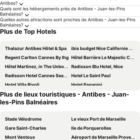
Antibes?
Quels sont les hébergements près de Antibes - Juan-les-Pins
Balnéaires?
Quelles autres attractions sont proches de Antibes - Juan-les-Pins
Balnéaires?
Plus de Top Hotels
Thalazur Antibes Hôtel & Spa
ibis budget Nice Californie Lenval
Regent Carlton Cannes By Ihg
Hôtel Barrière Le Majestic Cannes
Hôtel Martinez, in The Unbound Collection by Hyatt
Radisson Blu Hotel, Nice
Radisson Hotel Cannes Seaside
Hotel Le Saint Paul
Hotel Villa Rivoli
Hotel Paganini
Plus de lieux touristiques - Antibes - Juan-
Pullman Cannes Mandelieu
Hôtel Bahia
les-Pins Balnéaires
Hotel Chateau De La Tour
Royal Antibes - Luxury Hotel, Résidence, Beach & Spa
Holiday Inn Nice-Port St Laurent by IHG
Golden Tulip Sophia Antipolis Hôtel & Spa
Stade Vélodrome
Le vieux Port de Marseille
Neho Suites Cannes Croisette
Hôtel 3* Le Royal - Vacances Bleues
Gare Saint-Charles
Ile de Porquerolles
Mouratoglou Hotel & Resort
Hotel Novotel Nice Arénas Aéroport
Mont Ventoux
Aéroport de Marseille Provence
Chanteclair
Hotel des Mimosas