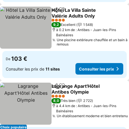
Hôtel La Villa Sainte
Partager
Ajouter à mes favoris
Valérie Adults Only
Consulter les prix
4 Étoiles
9,2
Excellent
1 548
à 0.2 km de : Antibes - Juan-les-Pins
Balnéaires
Une piscine extérieure chauffée et un bain à
remous
103 €
De
Consulter les prix de
11 sites
Consulter les prix
Lagrange Apart'Hôtel
Partager
Ajouter à mes favoris
Antibes Olympie
Consulter les prix
4 Étoiles
8,0
Très bien
2 722
à 4.4 km de : Antibes - Juan-les-Pins
Balnéaires
Un établissement moderne et bien entretenu
Choix populaire