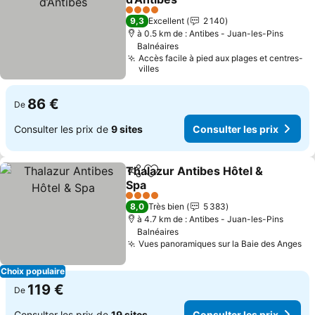
Consulter les prix
4 Étoiles
9,3
Excellent
2 140
à 0.5 km de : Antibes - Juan-les-Pins
Balnéaires
Accès facile à pied aux plages et centres-
villes
86 €
De
Consulter les prix de
9 sites
Consulter les prix
Thalazur Antibes Hôtel &
Partager
Ajouter à mes favoris
Spa
Consulter les prix
4 Étoiles
8,0
Très bien
5 383
à 4.7 km de : Antibes - Juan-les-Pins
Balnéaires
Vues panoramiques sur la Baie des Anges
Co
Choix populaire
119 €
De
Consulter les prix de
19 sites
Consulter les prix