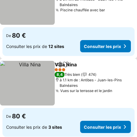
Balnéaires
Piscine chauffée avec bar
Consulter les 
80 €
De
Consulter les prix de
12 sites
Consulter les prix
Villa Nina
Partager
Ajouter à mes favoris
Consulter les prix
3 Étoiles
8,4
Très bien
474
à 1.1 km de : Antibes - Juan-les-Pins
Balnéaires
Vues sur la terrasse et le jardin
Consulter l
80 €
De
Consulter les prix de
3 sites
Consulter les prix