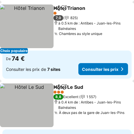
Hôtel Trianon
Partager
Ajouter à mes favoris
Consulter les
1 Étoiles
7,0
825
à 0.5 km de : Antibes - Juan-les-Pins
Balnéaires
Chambres au style unique
Consulter les 
Choix populaire
74 €
De
Consulter les prix de
7 sites
Consulter les prix
Hôtel Le Sud
Partager
Ajouter à mes favoris
Consulter les 
3 Étoiles
8,8
Excellent
1 557
à 0.4 km de : Antibes - Juan-les-Pins
Balnéaires
À deux pas de la gare de Juan-les-Pins
Cons