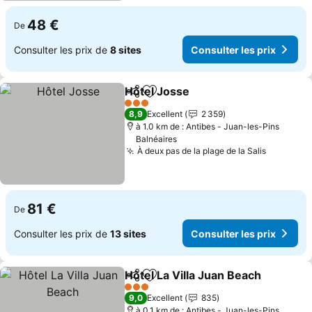
48 €
De
Consulter les prix de
8 sites
Consulter les prix
Hôtel Josse
Partager
Ajouter à mes favoris
Consulter les p
3 Étoiles
8,9
Excellent
2 359
à 1.0 km de : Antibes - Juan-les-Pins
Balnéaires
À deux pas de la plage de la Salis
Consulter
81 €
De
Consulter les prix de
13 sites
Consulter les prix
Hôtel La Villa Juan Beach
Partager
Ajouter à mes favoris
C
3 Étoiles
9,0
Excellent
835
à 0.1 km de : Antibes - Juan-les-Pins