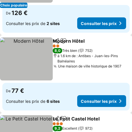
Choix populaire
126 €
De
Consulter les prix de
2 sites
Consulter les prix
Modern Hôtel
Partager
Ajouter à mes favoris
Consulter les
2 Étoiles
8,0
Très bien
752
à 1.6 km de : Antibes - Juan-les-Pins
Balnéaires
Une maison de ville historique de 1907
Cons
77 €
De
Consulter les prix de
6 sites
Consulter les prix
Le Petit Castel Hotel
Partager
Ajouter à mes favoris
Consul
3 Étoiles
9,2
Excellent
972