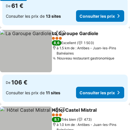
61 €
De
Consulter les prix de
13 sites
Consulter les prix
La Garoupe Gardiole
Partager
Ajouter à mes favoris
Consul
3 Étoiles
8,6
Excellent
1 503
à 1.5 km de : Antibes - Juan-les-Pins
Balnéaires
Nouveau restaurant gastronomique
Consult
106 €
De
Consulter les prix de
11 sites
Consulter les prix
Hôtel Castel Mistral
Partager
Ajouter à mes favoris
Consult
3 Étoiles
8,1
Très bien
473
à 1.0 km de : Antibes - Juan-les-Pins
Balnéaires