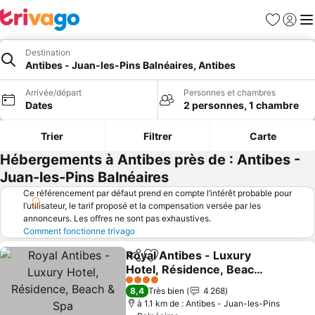
Favoris
Se con
Me
Destination
Antibes - Juan-les-Pins Balnéaires, Antibes
Arrivée/départ
Personnes et chambres
Dates
2 personnes, 1 chambre
Trier
Filtrer
Carte
Hébergements à Antibes près de : Antibes -
Juan-les-Pins Balnéaires
Ce référencement par défaut prend en compte l’intérêt probable pour
l’utilisateur, le tarif proposé et la compensation versée par les
annonceurs. Les offres ne sont pas exhaustives.
Comment fonctionne trivago
Royal Antibes - Luxury
Partager
Ajouter à mes favoris
Hotel, Résidence, Beach
& Spa
Consulter les prix
4 Étoiles
8,4
Très bien
4 268
à 1.1 km de : Antibes - Juan-les-Pins