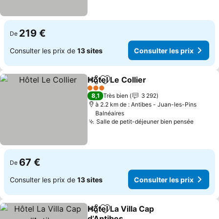
219 €
De
Consulter les prix de
13 sites
Consulter les prix
Hôtel Le Collier
Partager
Ajouter à mes favoris
Consulter l
3 Étoiles
8,1
Très bien
3 292
à 2.2 km de : Antibes - Juan-les-Pins
Balnéaires
Salle de petit-déjeuner bien pensée
Consult
67 €
De
Consulter les prix de
13 sites
Consulter les prix
Hôtel La Villa Cap
Partager
Ajouter à mes favoris
d’Antibes