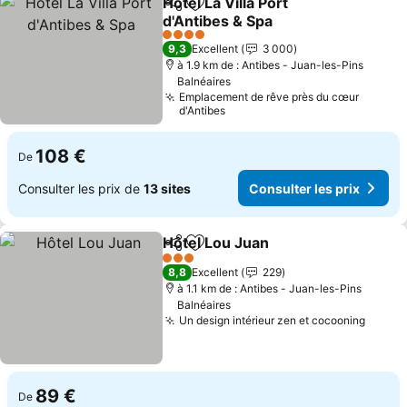
Hôtel La Villa Port
Partager
Ajouter à mes favoris
d'Antibes & Spa
Consulter les prix
4 Étoiles
9,3
Excellent
3 000
à 1.9 km de : Antibes - Juan-les-Pins
Balnéaires
Emplacement de rêve près du cœur
d'Antibes
108 €
De
Consulter les prix de
13 sites
Consulter les prix
Hôtel Lou Juan
Partager
Ajouter à mes favoris
Consulter le
3 Étoiles
8,8
Excellent
229
à 1.1 km de : Antibes - Juan-les-Pins
Balnéaires
Un design intérieur zen et cocooning
Consul
89 €
De