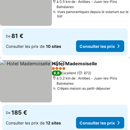
à 0.5 km de : Antibes - Juan-les-Pins
Balnéaires
Vues panoramiques depuis le solarium sur le
toit
81 €
De
Consulter les prix de
10 sites
Consulter les prix
Hotel Mademoiselle
Partager
Ajouter à mes favoris
Consul
4 Étoiles
8,8
Excellent
872
à 0.2 km de : Antibes - Juan-les-Pins
Balnéaires
Crêpes maison au petit-déjeuner
Consulter
185 €
De
Consulter les prix de
12 sites
Consulter les prix