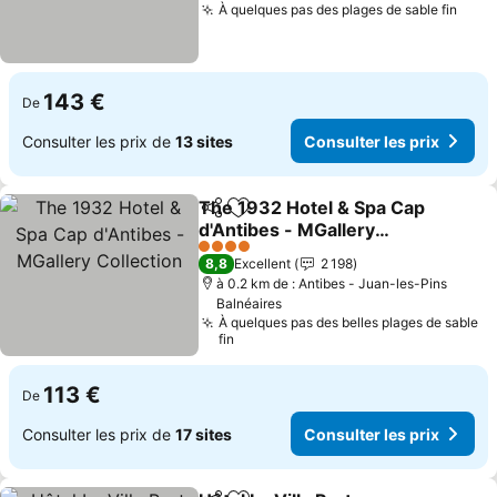
À quelques pas des plages de sable fin
Cons
143 €
De
Consulter les prix de
13 sites
Consulter les prix
The 1932 Hotel & Spa Cap
Partager
Ajouter à mes favoris
d'Antibes - MGallery
Collection
Consulter les prix
4 Étoiles
8,8
Excellent
2 198
à 0.2 km de : Antibes - Juan-les-Pins
Balnéaires
À quelques pas des belles plages de sable
fin
113 €
De
Consulter les prix de
17 sites
Consulter les prix