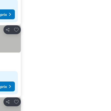
 prix
Ajouter à mes favoris
Partager
 prix
Ajouter à mes favoris
Partager