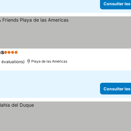
Consulter les
as
4 Étoiles
 évaluations)
Playa de las Américas
Consulter les