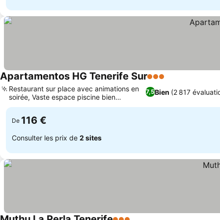
Apartamentos HG Tenerife Sur
3 Étoiles
Restaurant sur place avec animations en
Bien
(2 817 évaluati
7,5
soirée, Vaste espace piscine bien
entretenu
116 €
De
Consulter les prix de
2 sites
Muthu La Perla Tenerife