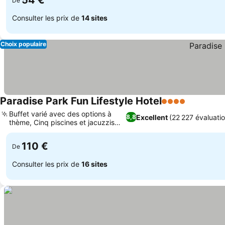
54 €
De
Consulter les prix de
14 sites
Choix populaire
Paradise Park Fun Lifestyle Hotel
4 Étoiles
Buffet varié avec des options à
Excellent
(22 227 évaluatio
8,8
thème, Cinq piscines et jacuzzis
variés
110 €
De
Consulter les prix de
16 sites