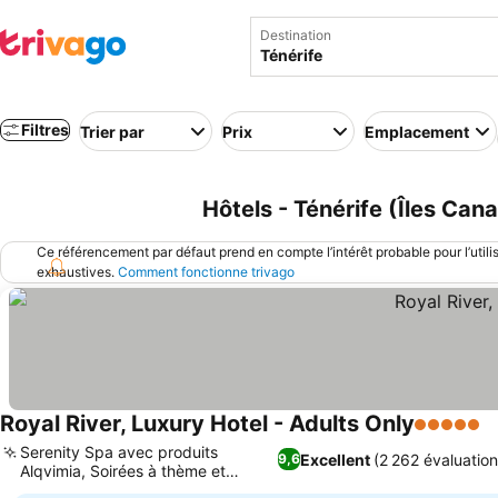
Destination
Filtres
Trier par
Prix
Emplacement
Hôtels - Ténérife (Îles Can
Ce référencement par défaut prend en compte l’intérêt probable pour l’utili
exhaustives.
Comment fonctionne trivago
Royal River, Luxury Hotel - Adults Only
5 Étoiles
Serenity Spa avec produits
Excellent
(2 262 évaluation
9,6
Alqvimia, Soirées à thème et
musique live