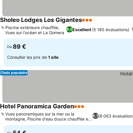
Sholeo Lodges Los Gigantes
3 Étoiles
Piscine extérieure chauffée,
Excellent
(5 185 évaluations)
9,0
Vues sur l'océan et La Gomera
89 €
De
Consulter les prix de
1 site
Choix populaire
Hotel Panoramica Garden
3 Étoiles
Vues panoramiques sur la mer ou la
(6 063 évaluation
6,7
montagne, Piscine d'eau douce chauffée et
jardins