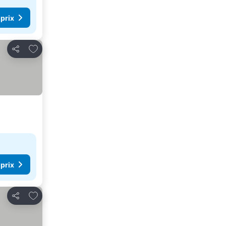
 prix
Ajouter à mes favoris
Partager
 prix
Ajouter à mes favoris
Partager