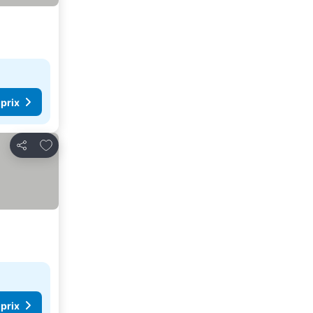
 prix
Ajouter à mes favoris
Partager
 prix