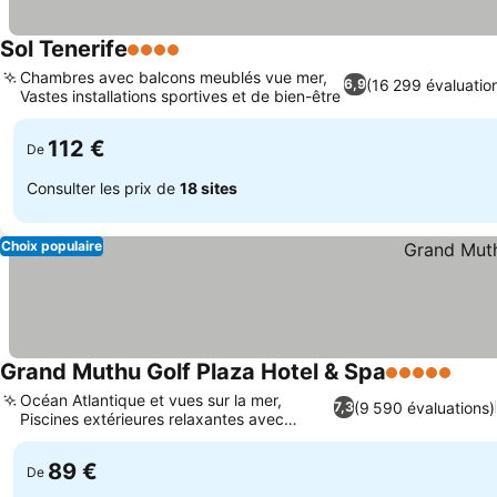
Sol Tenerife
4 Étoiles
Chambres avec balcons meublés vue mer,
(16 299 évaluatio
6,9
Vastes installations sportives et de bien-être
112 €
De
Consulter les prix de
18 sites
Choix populaire
Grand Muthu Golf Plaza Hotel & Spa
5 Étoiles
Océan Atlantique et vues sur la mer,
(9 590 évaluations)
7,3
Piscines extérieures relaxantes avec
transats
89 €
De