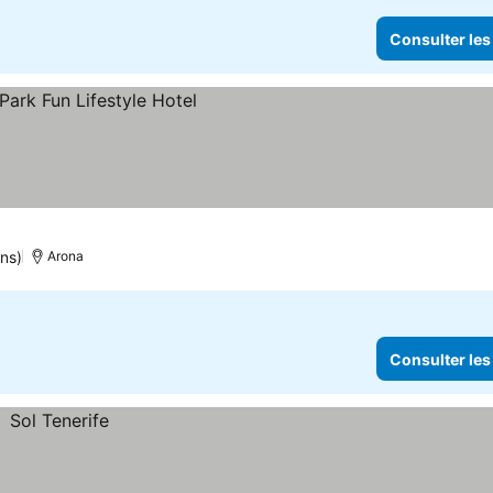
Consulter les
ns)
Arona
Consulter les