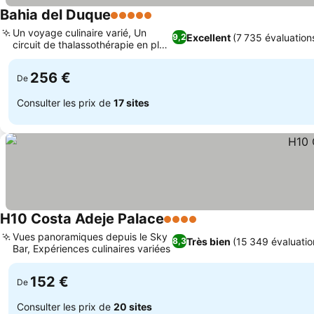
Bahia del Duque
5 Étoiles
Un voyage culinaire varié, Un
Excellent
(7 735 évaluation
9,2
circuit de thalassothérapie en plein
air
256 €
De
Consulter les prix de
17 sites
H10 Costa Adeje Palace
4 Étoiles
Vues panoramiques depuis le Sky
Très bien
(15 349 évaluatio
8,3
Bar, Expériences culinaires variées
152 €
De
Consulter les prix de
20 sites