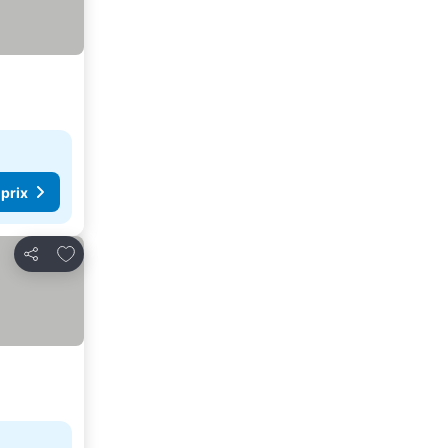
 prix
Ajouter à mes favoris
Partager