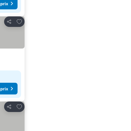
 prix
Ajouter à mes favoris
Partager
 prix
Ajouter à mes favoris
Partager