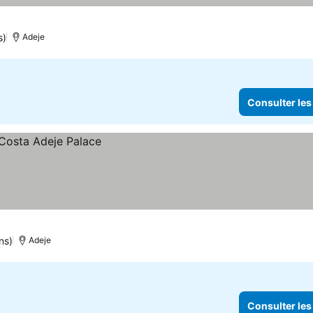
s)
Adeje
Consulter les
ns)
Adeje
Consulter les