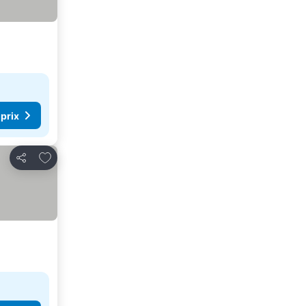
 prix
Ajouter à mes favoris
Partager