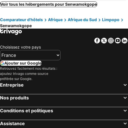
Mankweng, Limpopo Hôtels
Myngenoegen, Limpopo Hôtels
Voir tous les hébergements pour Senwamokgope
Dendron, Limpopo Hôtels
Polokwane, Limpopo Hôtels
Comparateur d'hôtels
Afrique
Afrique du Sud
Limpopo
Tzaneen, Limpopo Hôtels
Mokopane, Limpopo Hôtels
Senwamokgope
Makhado, Limpopo Hôtels
Haenertsburg, Limpopo Hôtels
Lebowakgomo, Limpopo Hôtels
Magoebaskloof, Limpopo Hôtels
Facebook
Twitter
Insta
Yo
Alldays, Limpopo Hôtels
Vivo, Limpopo Hôtels
Choisissez votre pays
Le Cap, Cap-Occidental Hôtels
Johannesbourg, Gauteng Hôtels
Durban, KwaZulu-Natal Hôtels
Pretoria, Gauteng Hôtels
Ajouter sur Google
Retrouvez facilement nos résultats :
Port Elizabeth, Ostkap Hôtels
East London, Ostkap Hôtels
ajoutez trivago comme source
Ballito, KwaZulu-Natal Hôtels
Bloemfontein, État-Libre Hôtels
préférée sur Google.
Entreprise
Hermanus, Cap-Occidental Hôtels
Nos produits
Conditions et politiques
Assistance