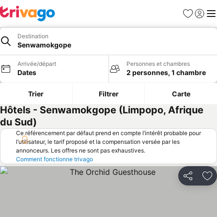
Favoris
Se con
Me
Destination
Senwamokgope
Arrivée/départ
Personnes et chambres
Dates
2 personnes, 1 chambre
Trier
Filtrer
Carte
Hôtels - Senwamokgope (Limpopo, Afrique
du Sud)
Ce référencement par défaut prend en compte l’intérêt probable pour
l’utilisateur, le tarif proposé et la compensation versée par les
annonceurs. Les offres ne sont pas exhaustives.
Comment fonctionne trivago
Partager
Aj