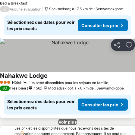
Bed & Breakfast
/
Soekmekaar, à 17.5 km de : Senwamokgope
Aucune évaluation
Sélectionnez des dates pour voir
Consulter les prix
les prix exacts
Partager
Aj
Nahakwe Lodge
Consulter les prix
Hôtel
Lits bébé disponibles pour les séjours en famille
Consulter le
3 Étoiles
8,1
Très bien
156
Modjadjiskloof, à 7.0 km de : Senwamokgope
Sélectionnez des dates pour voir
Consulter les prix
les prix exacts
Voir plus
Les prix et les disponibilités que nous recevons des sites de
réservation changent constamment. Par conséquent, il se peut que