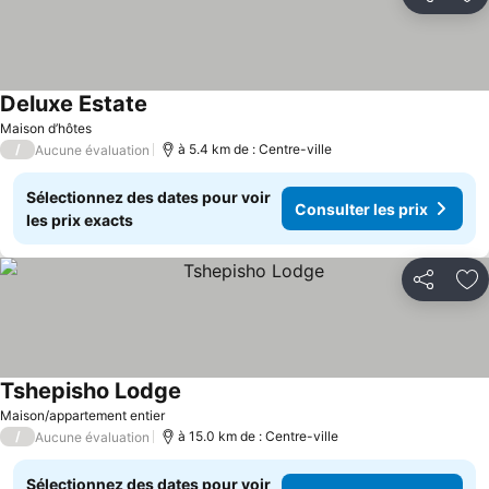
Partager
Aj
Deluxe Estate
Consulter les prix
Maison d’hôtes
/
à 5.4 km de : Centre-ville
Aucune évaluation
Sélectionnez des dates pour voir
Consulter les prix
les prix exacts
Partager
Aj
Tshepisho Lodge
Consulter les prix
Maison/appartement entier
/
à 15.0 km de : Centre-ville
Aucune évaluation
Sélectionnez des dates pour voir