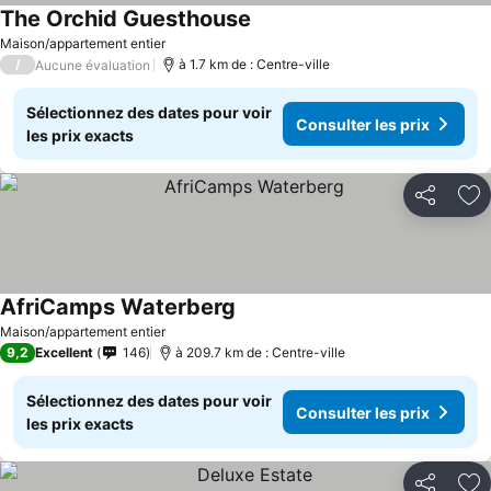
The Orchid Guesthouse
Consulter les prix
Maison/appartement entier
/
à 1.7 km de : Centre-ville
Aucune évaluation
Sélectionnez des dates pour voir
Consulter les prix
les prix exacts
Partager
Aj
AfriCamps Waterberg
Consulter les prix
Maison/appartement entier
9,2
Excellent
146
à 209.7 km de : Centre-ville
Sélectionnez des dates pour voir
Consulter les prix
les prix exacts