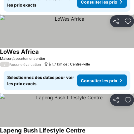
Consulter les prix
les prix exacts
Partager
Aj
LoWes Africa
Consulter les prix
Maison/appartement entier
/
à 1.7 km de : Centre-ville
Aucune évaluation
Sélectionnez des dates pour voir
Consulter les prix
les prix exacts
Partager
Aj
Lapeng Bush Lifestyle Centre
Consulter les prix