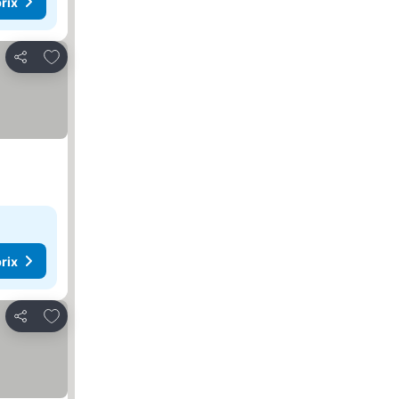
rix
Ajouter à mes favoris
Partager
rix
Ajouter à mes favoris
Partager