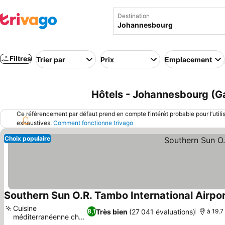
Destination
Filtres
Trier par
Prix
Emplacement
Hôtels - Johannesbourg (G
Ce référencement par défaut prend en compte l’intérêt probable pour l’utili
exhaustives.
Comment fonctionne trivago
Choix populaire
Southern Sun O.R. Tambo International Airpo
Cuisine
Très bien
(27 041 évaluations)
8,1
à 19.7
méditerranéenne chez
Consulter les prix