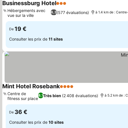
Businessburg Hotel
3 Étoiles
Consulter les prix
Hébergements avec
(577 évaluations)
6,3
à 1.4 km de : Centre-
vue sur la ville
Consulter les prix
19 €
De
Consulter les prix de
11 sites
Mint Hotel Rosebank
4 Étoiles
Consulter les prix
Centre de
Très bien
(2 408 évaluations)
8,1
à 5.2 km de : C
fitness sur place
Consulter les prix
36 €
De
Consulter les prix de
10 sites