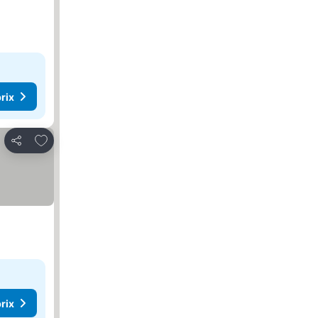
rix
Ajouter à mes favoris
Partager
rix