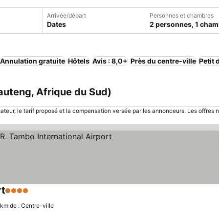
Arrivée/départ
Personnes et chambres
Dates
2 personnes, 1 cham
Annulation gratuite
Hôtels
Avis : 8,0+
Près du centre-ville
Petit 
auteng, Afrique du Sud)
sateur, le tarif proposé et la compensation versée par les annonceurs. Les offres 
rt
4 Étoiles
Consulter les prix
 km de : Centre-ville