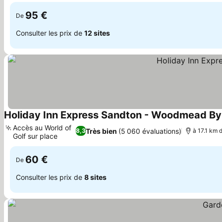
Bernoulli
95 €
De
Consulter les prix de
12 sites
Holiday Inn Express Sandton - Woodmead By
Accès au World of
Très bien
(5 060 évaluations)
8,3
à 17.1 km d
Golf sur place
Consulter les prix
60 €
De
Consulter les prix de
8 sites