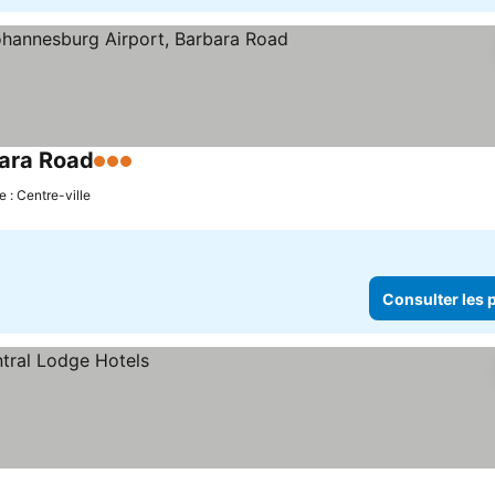
bara Road
3 Étoiles
Consulter les prix
 : Centre-ville
Consulter les p