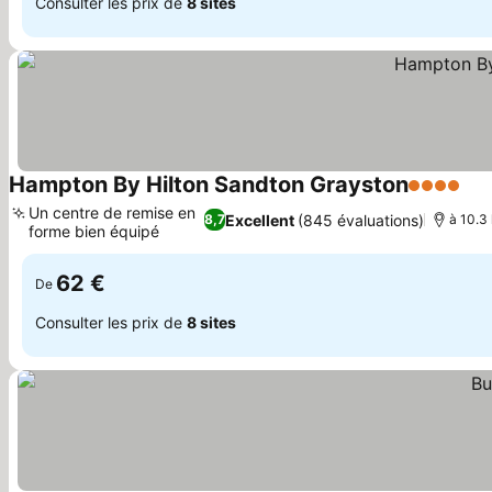
Consulter les prix de
8 sites
Hampton By Hilton Sandton Grayston
4 Étoiles
Con
Un centre de remise en
Excellent
(845 évaluations)
8,7
à 10.3 
forme bien équipé
Consulter les prix
62 €
De
Consulter les prix de
8 sites