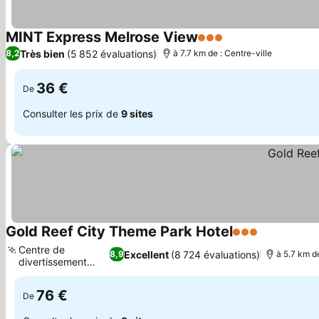
MINT Express Melrose View
3 Étoiles
Consulter les pri
Très bien
(5 852 évaluations)
8,2
à 7.7 km de : Centre-ville
36 €
De
Consulter les prix de
9 sites
Gold Reef City Theme Park Hotel
3 Étoiles
Consulter l
Centre de
Excellent
(8 724 évaluations)
8,9
à 5.7 km de
divertissement
Consulter les prix
familial
76 €
De