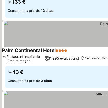
133 €
De
Consulter les prix de
12 sites
Palm Continental Hotel
4 Étoiles
Consulter les prix
Restaurant inspiré de
(1 995 évaluations)
7,4
à 4.1 km de : Cent
l'Empire moghol
Consulter les prix
43 €
De
Consulter les prix de
2 sites