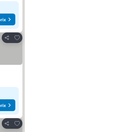
rix
Ajouter à mes favoris
Partager
rix
Ajouter à mes favoris
Partager