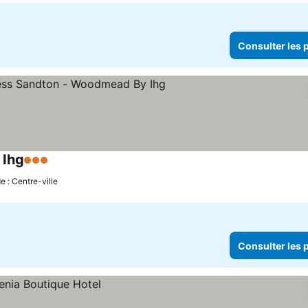
Consulter les p
 Ihg
3 Étoiles
Consulter les prix
e : Centre-ville
Consulter les p