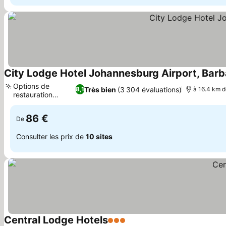
City Lodge Hotel Johannesburg Airport, Bar
Options de
Très bien
(3 304 évaluations)
8,1
à 16.4 km de
restauration
Consulter les prix
variées
86 €
De
Consulter les prix de
10 sites
Central Lodge Hotels
3 Étoiles
Consulter les prix