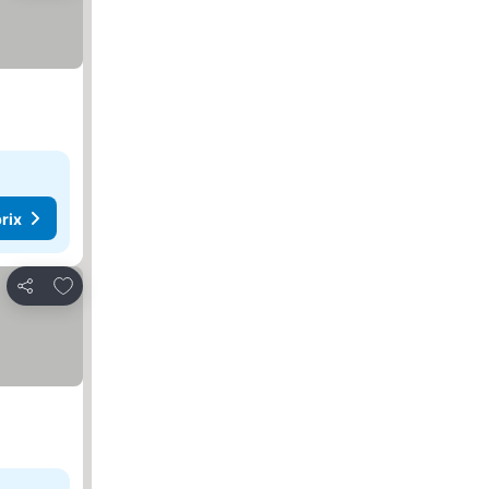
rix
Ajouter à mes favoris
Partager