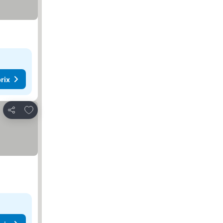
rix
Ajouter à mes favoris
Partager