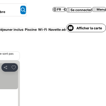
FR · €
Menu
Se connecter
bre
Afficher la carte
déjeuner inclus
Piscine
Wi-Fi
Navette aéroport
Maison/apparteme
ne sont pas
Ajouter à mes favoris
Partager