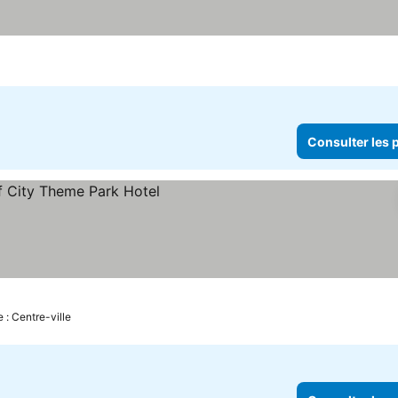
x
Consulter les p
es prix
 : Centre-ville