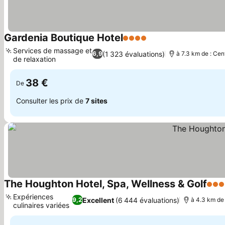
Gardenia Boutique Hotel
4 Étoiles
Consulter les prix
Services de massage et
(1 323 évaluations)
6,9
à 7.3 km de : Cen
de relaxation
Consulter les prix
38 €
De
Consulter les prix de
7 sites
The Houghton Hotel, Spa, Wellness & Golf
5 Éto
Expériences
Excellent
(6 444 évaluations)
9,2
à 4.3 km de 
culinaires variées
Consulter les prix