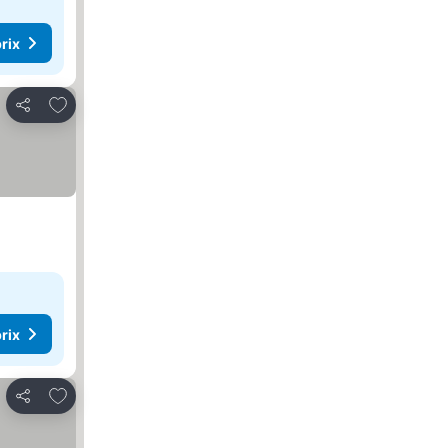
rix
Ajouter à mes favoris
Partager
rix
Ajouter à mes favoris
Partager