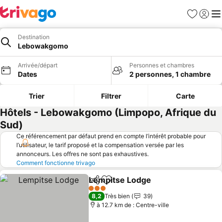
Favoris
Se con
Me
Destination
Lebowakgomo
Arrivée/départ
Personnes et chambres
Dates
2 personnes, 1 chambre
Trier
Filtrer
Carte
Hôtels - Lebowakgomo (Limpopo, Afrique du
Sud)
Ce référencement par défaut prend en compte l’intérêt probable pour
l’utilisateur, le tarif proposé et la compensation versée par les
annonceurs. Les offres ne sont pas exhaustives.
Comment fonctionne trivago
Lempitse Lodge
Partager
Ajouter à mes favoris
3 Étoiles
8,2
Très bien
39
à 12.7 km de : Centre-ville