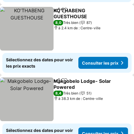
KO'THABENG
Partager
Ajouter à mes favoris
GUESTHOUSE
8,0
Très bien
87
à 2.4 km de : Centre-ville
Sélectionnez des dates pour voir
Consulter les prix
les prix exacts
Makgobelo Lodge- Solar
Partager
Ajouter à mes favoris
Powered
8,4
Très bien
51
à 38.3 km de : Centre-ville
Sélectionnez des dates pour voir
Consulter les prix