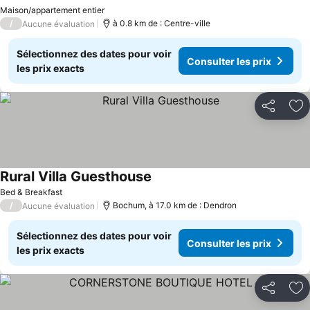
Maison/appartement entier
/
à 0.8 km de : Centre-ville
Aucune évaluation
Sélectionnez des dates pour voir
Consulter les prix
les prix exacts
Partager
Aj
Rural Villa Guesthouse
Bed & Breakfast
/
Bochum, à 17.0 km de : Dendron
Aucune évaluation
Sélectionnez des dates pour voir
Consulter les prix
les prix exacts
Partager
Aj