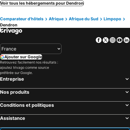
Makhado, Limpopo Hôtels
Haenertsburg, Limpopo Hôtels
Voir tous les hébergements pour Dendron
Lebowakgomo, Limpopo Hôtels
Magoebaskloof, Limpopo Hôtels
Comparateur d'hôtels
Afrique
Afrique du Sud
Limpopo
Alldays, Limpopo Hôtels
Vivo, Limpopo Hôtels
Dendron
Le Cap, Cap-Occidental Hôtels
Johannesbourg, Gauteng Hôtels
Durban, KwaZulu-Natal Hôtels
Pretoria, Gauteng Hôtels
Facebook
Twitter
Insta
Yo
Port Elizabeth, Ostkap Hôtels
East London, Ostkap Hôtels
Ballito, KwaZulu-Natal Hôtels
Bloemfontein, État-Libre Hôtels
Ajouter sur Google
Hermanus, Cap-Occidental Hôtels
Retrouvez facilement nos résultats :
ajoutez trivago comme source
préférée sur Google.
Entreprise
Nos produits
Conditions et politiques
Assistance