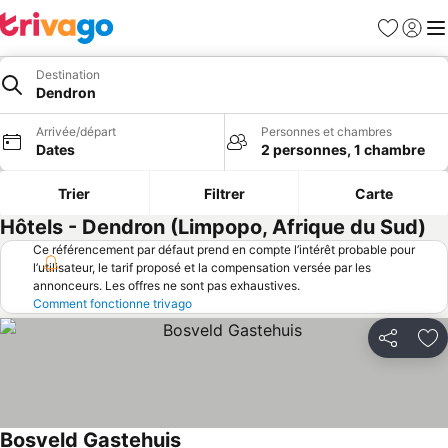
Favoris
Se con
Me
Destination
Dendron
Arrivée/départ
Personnes et chambres
Dates
2 personnes, 1 chambre
Trier
Filtrer
Carte
Hôtels - Dendron (Limpopo, Afrique du Sud)
Ce référencement par défaut prend en compte l’intérêt probable pour
l’utilisateur, le tarif proposé et la compensation versée par les
annonceurs. Les offres ne sont pas exhaustives.
Comment fonctionne trivago
Partager
Aj
Bosveld Gastehuis