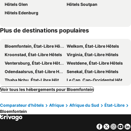
Hôtels Glen
Hôtels Soutpan
Like a Rock
Solo Gracia Guesthouse
Hôtels Edenburg
Victorian Lodge
Belmont Guesthouse
Emoya Basotho Lodge
Cloud@96
Plus de destinations populaires
Sapphire Hotel Halevy Heritage
La Belle Guest House
Dips And T Hotel & Spa
Cura Lodge
Bloemfontein, État-Libre Hôtels
Welkom, État-Libre Hôtels
Heila & Glens Cottage
Aloe Guest Rooms
Kroonstad, État-Libre Hôtels
Virginia, État-Libre Hôtels
Omni The Pillar Boutique Hotel
Bedrock
Ventersburg, État-Libre Hôtels
Westdene, État-Libre Hôtels
Reinheim River Chalets & Caravan Park
Bloem Spa Lodge And Conference
Odendaalsrus, État-Libre Hôtels
Senekal, État-Libre Hôtels
The Royal Fischer Hotel
Ehrlichpark Lodge
Thaba Nchu, État-Libre Hôtels
Le Cap, Cap-Occidental Hôtels
Ashwood Groenvlei Boutique Hotel
A & R Guesthouse
Johannesbourg, Gauteng Hôtels
Durban, KwaZulu-Natal Hôtels
Voir tous les hébergements pour Bloemfontein
President Hotel Conference Venue
Lala Dene Lodge
Pretoria, Gauteng Hôtels
Port Elizabeth, Ostkap Hôtels
Hobbit Boutique Hotel
Papiano Boutique Hotel
Comparateur d'hôtels
Afrique
Afrique du Sud
État-Libre
East London, Ostkap Hôtels
Ballito, KwaZulu-Natal Hôtels
Loft Bella Vita Guesthouse
Bloemfontein
Hermanus, Cap-Occidental Hôtels
Facebook
Twitter
Insta
Yo