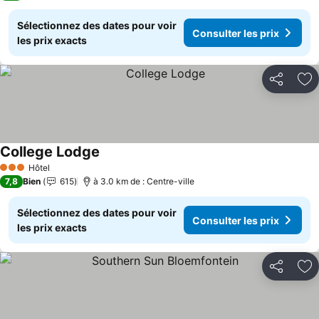
Sélectionnez des dates pour voir
Consulter les prix
les prix exacts
Partager
Aj
College Lodge
Consulter les prix
Hôtel
3 Étoiles
7,8
Bien
615
à 3.0 km de : Centre-ville
Sélectionnez des dates pour voir
Consulter les prix
les prix exacts
Partager
Aj