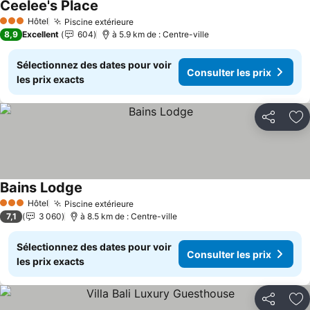
Ceelee's Place
Consulter les prix
Hôtel
Piscine extérieure
Consulter les prix
3 Étoiles
8,9
Excellent
604
à 5.9 km de : Centre-ville
Sélectionnez des dates pour voir
Consulter les prix
les prix exacts
Partager
Aj
Bains Lodge
Consulter les prix
Hôtel
Piscine extérieure
Consulter les prix
3 Étoiles
7,1
3 060
à 8.5 km de : Centre-ville
Sélectionnez des dates pour voir
Consulter les prix
les prix exacts
Partager
Aj