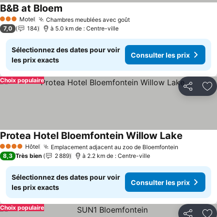
B&B at Bloem
Consulter les prix
Motel
Chambres meublées avec goût
Consulter les prix
3 Étoiles
7,0
184
à 5.0 km de : Centre-ville
Sélectionnez des dates pour voir
Consulter les prix
les prix exacts
Choix populaire
Partager
Aj
Protea Hotel Bloemfontein Willow Lake
Consulter
Hôtel
Emplacement adjacent au zoo de Bloemfontein
Consulter 
4 Étoiles
8,3
Très bien
2 889
à 2.2 km de : Centre-ville
Sélectionnez des dates pour voir
Consulter les prix
les prix exacts
Choix populaire