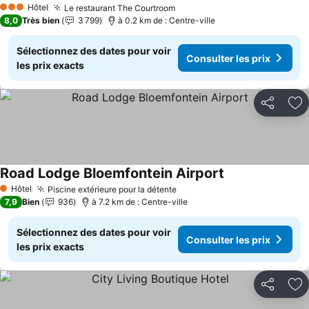
Hôtel
Le restaurant The Courtroom
Consulter les prix
3 Étoiles
8,0
Très bien
3 799
à 0.2 km de : Centre-ville
Sélectionnez des dates pour voir
Consulter les prix
les prix exacts
Partager
Aj
Road Lodge Bloemfontein Airport
Consulter les pr
Hôtel
Piscine extérieure pour la détente
Consulter les prix
1 Étoiles
7,9
Bien
936
à 7.2 km de : Centre-ville
Sélectionnez des dates pour voir
Consulter les prix
les prix exacts
Partager
Aj