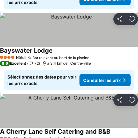
les prix exacts
Partager
Aj
Bayswater Lodge
Consulter les prix
Hôtel
Bar relaxant au bord de la piscine
Consulter les prix
4 Étoiles
8,6
Excellent
72
à 3.4 km de : Centre-ville
Sélectionnez des dates pour voir
Consulter les prix
les prix exacts
Partager
Aj
A Cherry Lane Self Catering and B&B
Consulter le