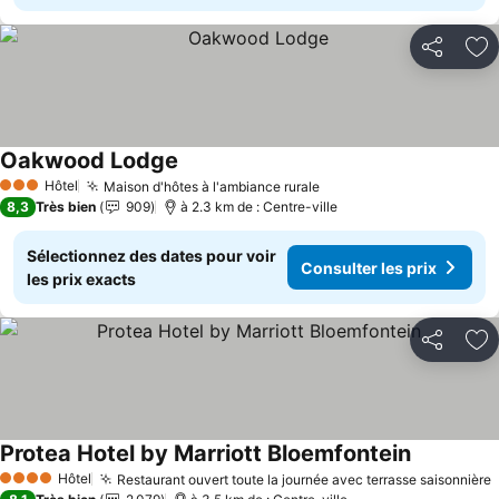
Partager
Aj
Oakwood Lodge
Consulter les prix
Hôtel
Maison d'hôtes à l'ambiance rurale
Consulter les prix
3 Étoiles
8,3
Très bien
909
à 2.3 km de : Centre-ville
Sélectionnez des dates pour voir
Consulter les prix
les prix exacts
Partager
Aj
Protea Hotel by Marriott Bloemfontein
Consulter 
Hôtel
Restaurant ouvert toute la journée avec terrasse saisonnière
C
4 Étoiles