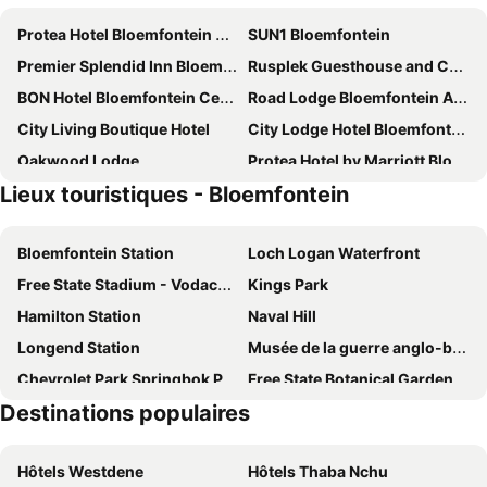
Protea Hotel Bloemfontein Willow Lake
SUN1 Bloemfontein
Premier Splendid Inn Bloemfontein
Rusplek Guesthouse and Conference Centre
BON Hotel Bloemfontein Central
Road Lodge Bloemfontein Airport
City Living Boutique Hotel
City Lodge Hotel Bloemfontein
Oakwood Lodge
Protea Hotel by Marriott Bloemfontein
Lieux touristiques - Bloemfontein
LOCH LOGAN HOTEL
A Contempo Guesthouse
Anta Boga Hotel
African Sands Guesthouse LOAD SHEDDING FREE
Bloemfontein Station
Loch Logan Waterfront
Bloem Spa Hotel & Conference
Ceelee's Place
Free State Stadium - Vodacom Park
Kings Park
Bains Lodge
Villa Bali Luxury Guesthouse
Hamilton Station
Naval Hill
Castello Guest House, Bloemfontein
Bayswater Lodge
Longend Station
Musée de la guerre anglo-boer
A Cherry Lane Self Catering and B&B
Altissimo Guesthouse
Chevrolet Park Springbok Park
Free State Botanical Garden
Ebony and Ivory Guesthouse
Lemon & Lime Guesthouse
Destinations populaires
Aéroport international Bram Fischer
INBLOEM
College Lodge
Southern Sun Bloemfontein
Mont d'Or Monte Bello Estate
Hôtels Westdene
Hôtels Thaba Nchu
Hotel President & Conference Venue
Tredenham Boutique Hotel