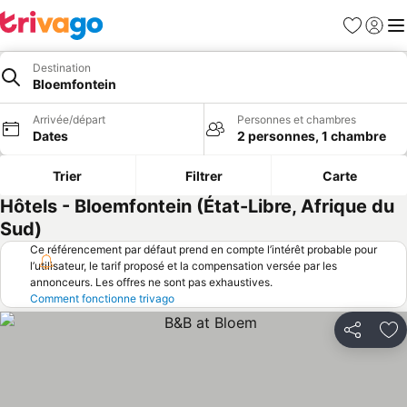
Favoris
Se con
Me
Destination
Bloemfontein
Arrivée/départ
Personnes et chambres
Dates
2 personnes, 1 chambre
Trier
Filtrer
Carte
Hôtels - Bloemfontein (État-Libre, Afrique du
Sud)
Ce référencement par défaut prend en compte l’intérêt probable pour
l’utilisateur, le tarif proposé et la compensation versée par les
annonceurs. Les offres ne sont pas exhaustives.
Comment fonctionne trivago
Partager
Aj