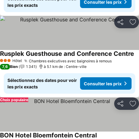
Consulter les prix
les prix exacts
Partager
Aj
Rusplek Guesthouse and Conference Centre
Co
Hôtel
Chambres exécutives avec baignoires à remous
Consulter le
3 Étoiles
7,6
Bien
1 341
à 5.1 km de : Centre-ville
Sélectionnez des dates pour voir
Consulter les prix
les prix exacts
Choix populaire
Partager
Aj
BON Hotel Bloemfontein Central
Consulter les prix