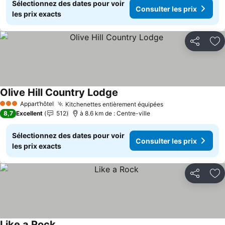
Sélectionnez des dates pour voir
Consulter les prix
les prix exacts
Partager
Aj
Olive Hill Country Lodge
Consulter les prix
Appart’hôtel
Kitchenettes entièrement équipées
Consulter les pr
3 Étoiles
8,7
Excellent
512
à 8.6 km de : Centre-ville
Sélectionnez des dates pour voir
Consulter les prix
les prix exacts
Partager
Aj
Like a Rock