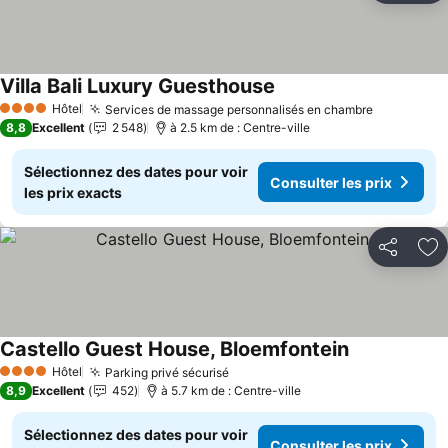
Villa Bali Luxury Guesthouse
Consulter les prix
Hôtel
Services de massage personnalisés en chambre
Consulter 
4 Étoiles
8,8
Excellent
2 548
à 2.5 km de : Centre-ville
Sélectionnez des dates pour voir
Consulter les prix
les prix exacts
Partager
Aj
Castello Guest House, Bloemfontein
Consulter les
Hôtel
Parking privé sécurisé
Consulter les prix
4 Étoiles
8,9
Excellent
452
à 5.7 km de : Centre-ville
Sélectionnez des dates pour voir
Consulter les prix