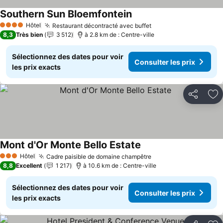
Southern Sun Bloemfontein
Consulter les prix
Hôtel
Restaurant décontracté avec buffet
Consulter les prix
4 Étoiles
8,3
Très bien
3 512
à 2.8 km de : Centre-ville
Sélectionnez des dates pour voir
Consulter les prix
les prix exacts
Partager
Aj
Mont d'Or Monte Bello Estate
Consulter les prix
Hôtel
Cadre paisible de domaine champêtre
Consulter les prix
3 Étoiles
8,8
Excellent
1 217
à 10.6 km de : Centre-ville
Sélectionnez des dates pour voir
Consulter les prix
les prix exacts