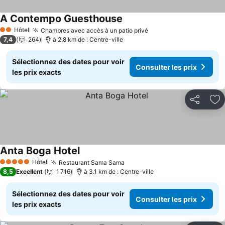
A Contempo Guesthouse
Consulter les prix
Hôtel
Chambres avec accès à un patio privé
Consulter les prix
2 Étoiles
7,4
264
à 2.8 km de : Centre-ville
Sélectionnez des dates pour voir
Consulter les prix
les prix exacts
Partager
Aj
Anta Boga Hotel
Consulter les prix
Hôtel
Restaurant Sama Sama
Consulter les prix
5 Étoiles
8,5
Excellent
1 716
à 3.1 km de : Centre-ville
Sélectionnez des dates pour voir
Consulter les prix
les prix exacts