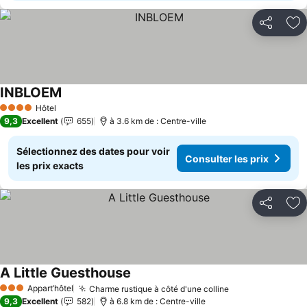
Partager
Aj
INBLOEM
Consulter les prix
Hôtel
4 Étoiles
9,3
Excellent
655
à 3.6 km de : Centre-ville
Sélectionnez des dates pour voir
Consulter les prix
les prix exacts
Partager
Aj
A Little Guesthouse
Consulter les prix
Appart’hôtel
Charme rustique à côté d'une colline
Consulter les p
3 Étoiles
9,3
Excellent
582
à 6.8 km de : Centre-ville