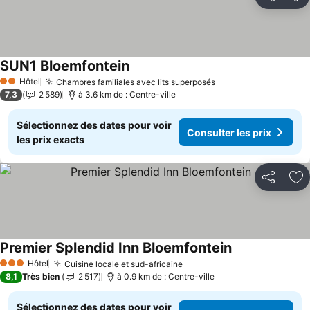
Partager
Aj
SUN1 Bloemfontein
Consulter les prix
Hôtel
Chambres familiales avec lits superposés
Consulter les prix
2 Étoiles
7,3
2 589
à 3.6 km de : Centre-ville
Sélectionnez des dates pour voir
Consulter les prix
les prix exacts
Partager
Aj
Premier Splendid Inn Bloemfontein
Consulter les p
Hôtel
Cuisine locale et sud-africaine
Consulter les prix
3 Étoiles
8,1
Très bien
2 517
à 0.9 km de : Centre-ville
Sélectionnez des dates pour voir