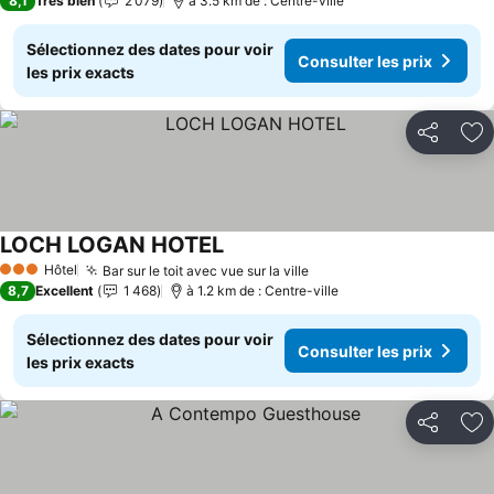
8,1
Très bien
2 079
à 3.5 km de : Centre-ville
Sélectionnez des dates pour voir
Consulter les prix
les prix exacts
Partager
Aj
LOCH LOGAN HOTEL
Consulter les prix
Hôtel
Bar sur le toit avec vue sur la ville
Consulter les prix
3 Étoiles
8,7
Excellent
1 468
à 1.2 km de : Centre-ville
Sélectionnez des dates pour voir
Consulter les prix
les prix exacts
Partager
Aj