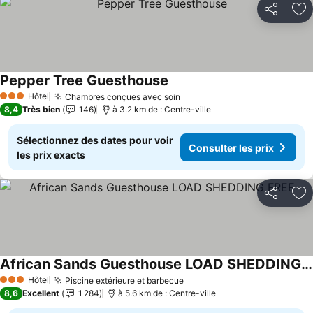
Partager
Aj
Pepper Tree Guesthouse
Consulter les prix
Hôtel
Chambres conçues avec soin
Consulter les prix
3 Étoiles
8,4
Très bien
146
à 3.2 km de : Centre-ville
Sélectionnez des dates pour voir
Consulter les prix
les prix exacts
Partager
Aj
African Sands Guesthouse LOAD SHEDDING FREE
Consulter les prix
Hôtel
Piscine extérieure et barbecue
Consulter les prix
3 Étoiles
8,6
Excellent
1 284
à 5.6 km de : Centre-ville