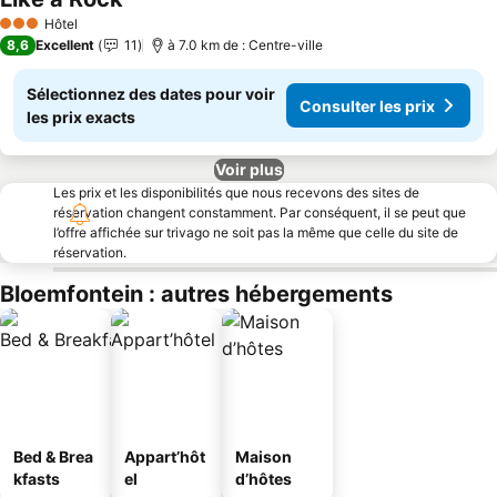
Consulter les prix
Hôtel
3 Étoiles
8,6
Excellent
11
à 7.0 km de : Centre-ville
Sélectionnez des dates pour voir
Consulter les prix
les prix exacts
Voir plus
Les prix et les disponibilités que nous recevons des sites de
réservation changent constamment. Par conséquent, il se peut que
l’offre affichée sur trivago ne soit pas la même que celle du site de
réservation.
Bloemfontein : autres hébergements
Bed & Brea
Appart’hôt
Maison
kfasts
el
d’hôtes