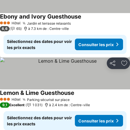
Ebony and Ivory Guesthouse
Consulter les prix
Hôtel
Jardin et terrasse relaxants
Consulter les prix
3 Étoiles
6,6
65
à 7.3 km de : Centre-ville
Sélectionnez des dates pour voir
Consulter les prix
les prix exacts
Partager
Aj
Lemon & Lime Guesthouse
Consulter les prix
Hôtel
Parking sécurisé sur place
Consulter les prix
3 Étoiles
9,1
Excellent
1 031
à 2.4 km de : Centre-ville
Sélectionnez des dates pour voir
Consulter les prix
les prix exacts