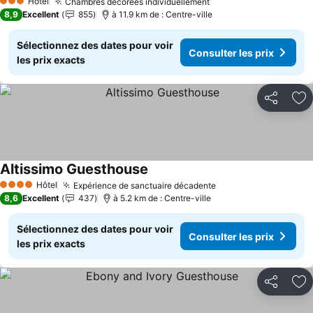
Hôtel
Chambres décorées individuellement
Consulter les prix
3 Étoiles
8,9
Excellent
855
à 11.9 km de : Centre-ville
Sélectionnez des dates pour voir
Consulter les prix
les prix exacts
Partager
Aj
Altissimo Guesthouse
Consulter les prix
Hôtel
Expérience de sanctuaire décadente
Consulter les prix
4 Étoiles
8,6
Excellent
437
à 5.2 km de : Centre-ville
Sélectionnez des dates pour voir
Consulter les prix
les prix exacts
Partager
Aj