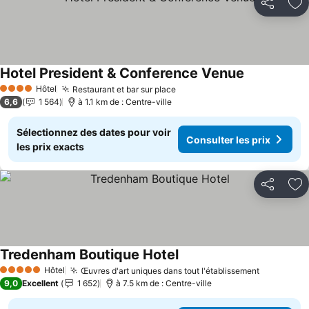
Partager
Aj
Hotel President & Conference Venue
Consulter le
Hôtel
Restaurant et bar sur place
Consulter les prix
4 Étoiles
6,6
1 564
à 1.1 km de : Centre-ville
Sélectionnez des dates pour voir
Consulter les prix
les prix exacts
Partager
Aj
Tredenham Boutique Hotel
Consulter les prix
Hôtel
Œuvres d'art uniques dans tout l'établissement
Consulter
5 Étoiles
9,0
Excellent
1 652
à 7.5 km de : Centre-ville