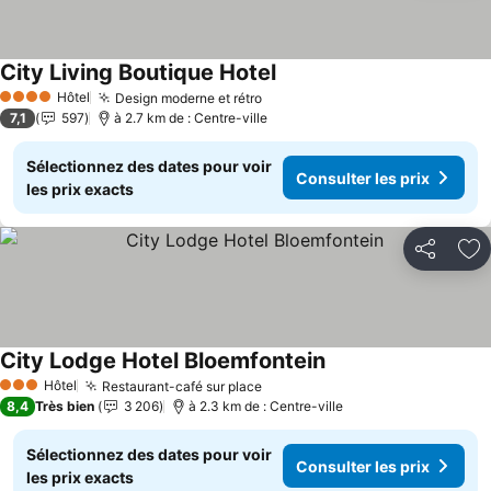
City Living Boutique Hotel
Consulter les prix
Hôtel
Design moderne et rétro
Consulter les prix
4 Étoiles
7,1
597
à 2.7 km de : Centre-ville
Sélectionnez des dates pour voir
Consulter les prix
les prix exacts
Partager
Aj
City Lodge Hotel Bloemfontein
Consulter les prix
Hôtel
Restaurant-café sur place
Consulter les prix
3 Étoiles
8,4
Très bien
3 206
à 2.3 km de : Centre-ville
Sélectionnez des dates pour voir
Consulter les prix
les prix exacts