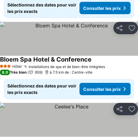
Sélectionnez des dates pour voir
Consulter les prix
les prix exacts
Partager
Aj
Bloem Spa Hotel & Conference
Consulter les prix
Hôtel
Installations de spa et de bien-être intégrées
Consulter les 
3 Étoiles
8,0
Très bien
959
à 7.5 km de : Centre-ville
Sélectionnez des dates pour voir
Consulter les prix
les prix exacts
Partager
Aj