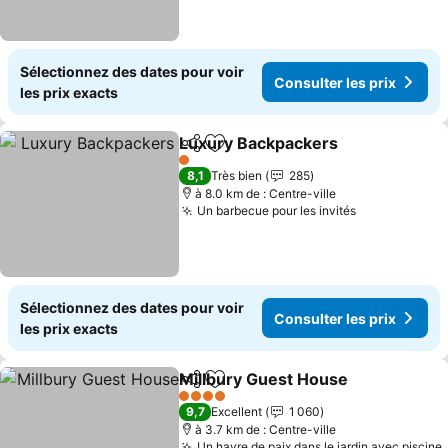
Sélectionnez des dates pour voir
Consulter les prix
les prix exacts
Luxury Backpackers
Partager
Ajouter à mes favoris
Consul
1 Étoiles
8,1
Très bien
285
à 8.0 km de : Centre-ville
Un barbecue pour les invités
Consulter le
Sélectionnez des dates pour voir
Consulter les prix
les prix exacts
Millbury Guest House
Partager
Ajouter à mes favoris
Cons
4 Étoiles
9,7
Excellent
1 060
à 3.7 km de : Centre-ville
Un havre de paix dans le jardin avec piscine