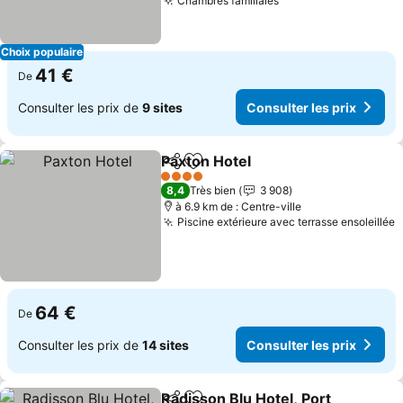
Chambres familiales
Consulter les prix
Choix populaire
41 €
De
Consulter les prix de
9 sites
Consulter les prix
Paxton Hotel
Partager
Ajouter à mes favoris
Consulter les 
4 Étoiles
8,4
Très bien
3 908
à 6.9 km de : Centre-ville
Piscine extérieure avec terrasse ensoleillée
C
64 €
De
Consulter les prix de
14 sites
Consulter les prix
Radisson Blu Hotel, Port