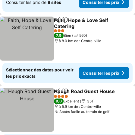
Consulter les prix de
8 sites
Consulter les prix
Faith, Hope & Love Self
Partager
Ajouter à mes favoris
Catering
Consulter les prix
3 Étoiles
7,9
Bien
560
à 8.0 km de : Centre-ville
Sélectionnez des dates pour voir
Consulter les prix
les prix exacts
Heugh Road Guest House
Partager
Ajouter à mes favoris
4 Étoiles
9,0
Excellent
351
à 5.9 km de : Centre-ville
Accès facile au terrain de golf
Consulter l