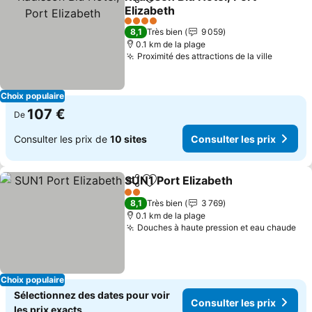
Partager
Ajouter à mes favoris
Elizabeth
Consulter les prix
4 Étoiles
8,1
Très bien
9 059
0.1 km de la plage
Proximité des attractions de la ville
Consult
Choix populaire
107 €
De
Consulter les prix de
10 sites
Consulter les prix
SUN1 Port Elizabeth
Partager
Ajouter à mes favoris
Consul
2 Étoiles
8,1
Très bien
3 769
0.1 km de la plage
Douches à haute pression et eau chaude
Con
Choix populaire
Sélectionnez des dates pour voir
Consulter les prix
les prix exacts