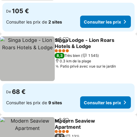
105 €
De
Consulter les prix de
2 sites
Consulter les prix
Singa Lodge - Lion Roars
Partager
Ajouter à mes favoris
Hotels & Lodge
Consulter les prix
4 Étoiles
8,3
Très bien
1 545
0.3 km de la plage
Patio privé avec vue sur le jardin
Consulter
68 €
De
Consulter les prix de
9 sites
Consulter les prix
Modern Seaview
Partager
Ajouter à mes favoris
Apartment
Consulter les prix
4 Étoiles
6,7
131