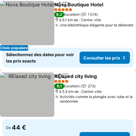
Nova Boutique Hotel
Partager
Ajouter à mes favoris
Consul
5 Étoiles
9,2
Excellent
1 074
à 6.1 km de : Centre-ville
Une bibliothèque élégante pour te détendre
C
Choix populaire
Sélectionnez des dates pour voir
Consulter les prix
les prix exacts
RElaxed city living
Partager
Ajouter à mes favoris
Consulte
4 Étoiles
9,1
Excellent
273
à 5.5 km de : Centre-ville
Activités comme la plongée avec tuba et la
randonnée
44 €
De