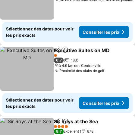
Sélectionnez des dates pour voir
Consulter les prix
les prix exacts
Executive Suites on MD
Partager
Ajouter à mes favoris
Co
1 Étoiles
6,7
183
à 4.9 km de : Centre-ville
Proximité des clubs de golf
Consulter les
Sélectionnez des dates pour voir
Consulter les prix
les prix exacts
Sir Roys at the Sea
Partager
Ajouter à mes favoris
Consulte
4 Étoiles
8,7
Excellent
878