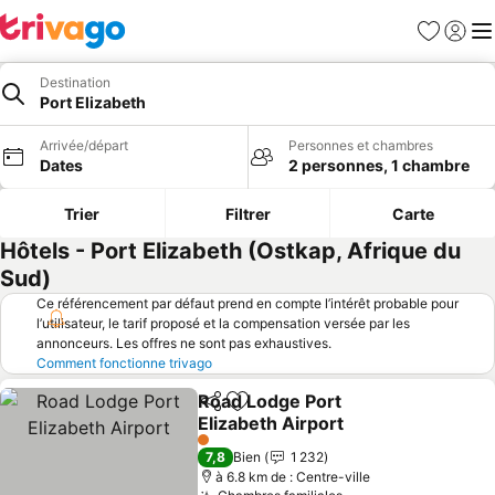
Favoris
Se con
Me
Destination
Port Elizabeth
Arrivée/départ
Personnes et chambres
Dates
2 personnes, 1 chambre
Trier
Filtrer
Carte
Hôtels - Port Elizabeth (Ostkap, Afrique du
Sud)
Ce référencement par défaut prend en compte l’intérêt probable pour
l’utilisateur, le tarif proposé et la compensation versée par les
annonceurs. Les offres ne sont pas exhaustives.
Comment fonctionne trivago
Road Lodge Port
Partager
Ajouter à mes favoris
Elizabeth Airport
Consulter les prix
1 Étoiles
7,8
Bien
1 232
à 6.8 km de : Centre-ville