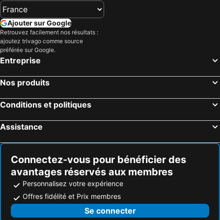
Cradock, Ostkap Hôtels
Somerset East, Ostkap Hôtels
Fort Beaufort, Ostkap Hôtels
Adelaide, Ostkap Hôtels
Ajouter sur Google
Retrouvez facilement nos résultats :
Bedford, Ostkap Hôtels
Dimbaza, Ostkap Hôtels
ajoutez trivago comme source
Stutterheim, Ostkap Hôtels
Le Cap, Cap-Occidental Hôtels
préférée sur Google.
Entreprise
Johannesbourg, Gauteng Hôtels
Durban, KwaZulu-Natal Hôtels
Pretoria, Gauteng Hôtels
East London, Ostkap Hôtels
Nos produits
Ballito, KwaZulu-Natal Hôtels
Bloemfontein, État-Libre Hôtels
Conditions et politiques
Hermanus, Cap-Occidental Hôtels
Assistance
Connectez-vous pour bénéficier des
avantages réservés aux membres
Personnalisez votre expérience
Offres fidélité et Prix membres
Se connecter