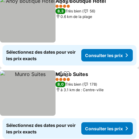
Ahoy Boutique Hotel
Partager
Ajouter à mes favoris
Consu
4 Étoiles
8,3
Très bien
56
0.6 km de la plage
Sélectionnez des dates pour voir
Consulter les prix
les prix exacts
Munro Suites
Partager
Ajouter à mes favoris
Consulter les
4 Étoiles
8,0
Très bien
178
à 3.1 km de : Centre-ville
Sélectionnez des dates pour voir
Consulter les prix
les prix exacts