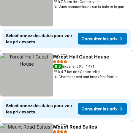
à 7.3 km de : Centre-ville
Vues panoramiques sur la baie et le port
Cons
Sélectionnez des dates pour voir
Consulter les prix
les prix exacts
Forest Hall Guest House
Partager
Ajouter à mes favoris
Co
4 Étoiles
9,5
Excellent
1 471
à 4.7 km de : Centre-ville
Charmant bed and breakfast familial
Consul
Sélectionnez des dates pour voir
Consulter les prix
les prix exacts
Mount Road Suites
Partager
Ajouter à mes favoris
Consult