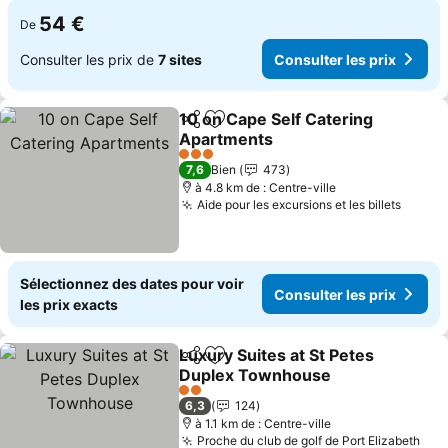
54 €
De
Consulter les prix de
7 sites
Consulter les prix
10 on Cape Self Catering
Partager
Ajouter à mes favoris
Apartments
Consulter les prix
3 Étoiles
7,6
Bien
473
à 4.8 km de : Centre-ville
Aide pour les excursions et les billets
Consul
Sélectionnez des dates pour voir
Consulter les prix
les prix exacts
Luxury Suites at St Petes
Partager
Ajouter à mes favoris
Duplex Townhouse
Consulter les prix
2 Étoiles
6,3
124
à 1.1 km de : Centre-ville
Proche du club de golf de Port Elizabeth
Con