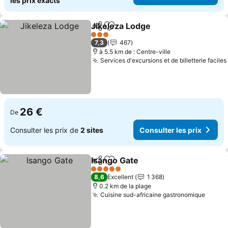
les prix exacts
Jikeleza Lodge
Partager
Ajouter à mes favoris
Consulter le
3 Étoiles
7,3
467
à 5.5 km de : Centre-ville
Services d'excursions et de billetterie faciles
26 €
De
Consulter les prix de
2 sites
Consulter les prix
Isango Gate
Partager
Ajouter à mes favoris
Consulter les p
5 Étoiles
8,6
Excellent
1 368
0.2 km de la plage
Cuisine sud-africaine gastronomique
Consul