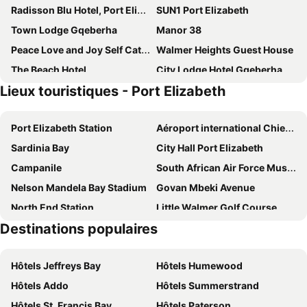
Radisson Blu Hotel, Port Elizabeth
SUN1 Port Elizabeth
Town Lodge Gqeberha
Manor 38
Peace Love and Joy Self Catering Units
Walmer Heights Guest House
The Beach Hotel
City Lodge Hotel Gqeberha
Lieux touristiques - Port Elizabeth
Nova Boutique Hotel
Faith, Hope & Love Self Catering
Heugh Road Guest House
10 on Cape Self Catering Apartments
Port Elizabeth Station
Aéroport international Chief Dawid Stuurman
Millbury Guest House
Sir Roys at the Sea
Sardinia Bay
City Hall Port Elizabeth
Forest Hall Guest House
B's Place
Campanile
South African Air Force Museum
Ahoy Boutique Hotel
Bhotani Lodge
Nelson Mandela Bay Stadium
Govan Mbeki Avenue
Welbedacht Estate Self catering Accommodation
Isango Gate
North End Station
Little Walmer Golf Course
Singa Lodge - Lion Roars Hotels & Lodge
Mongoose Manor BnB
Destinations populaires
St George's Park
Nelson Mandela Metropolitan Art Museum
Brighton Lodge - #Solar Energy #No Loadshedding
Summer House B&B
Donkin Reserve
Boardwalk Casino and Entertainment Complex
Algoa Guest House Summerstrand
15 Port Elizabeth Country Getaway Deer Park estate15
Hôtels Jeffreys Bay
Hôtels Humewood
Baakens Street
Marine Drive
Margate Place Guest House
The White House
Hôtels Addo
Hôtels Summerstrand
First Group Brookes Hill Suites
The Plantation
Hôtels St. Francis Bay
Hôtels Paterson