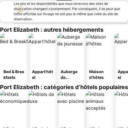
Les prix et les disponibilités que nous recevons des sites de
réservation changent constamment. Par conséquent, il se peut que
l’offre affichée sur trivago ne soit pas la même que celle du site de
réservation.
Port Elizabeth : autres hébergements
Bed & Brea
Appart’hôt
Auberge
Maison
Appa
kfasts
el
de
d’hôtes
el
jeunesse
Port Elizabeth : catégories d’hôtels populaires