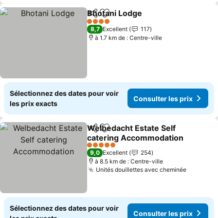
Bhotani Lodge
Partager
Ajouter à mes favoris
Consulter le
4 Étoiles
8,7
Excellent
117
à 1.7 km de : Centre-ville
Sélectionnez des dates pour voir
Consulter les prix
les prix exacts
Welbedacht Estate Self
Partager
Ajouter à mes favoris
catering Accommodation
Consulter les prix
5 Étoiles
9,0
Excellent
254
à 8.5 km de : Centre-ville
Unités douillettes avec cheminée
Consulte
Sélectionnez des dates pour voir
Consulter les prix