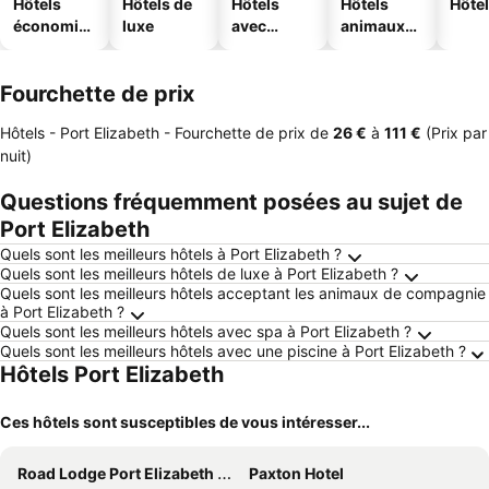
Hôtels
Hôtels de
Hôtels
Hôtels
Hôtel
économiq
luxe
avec
animaux
ues
piscine
acceptés
Fourchette de prix
Hôtels - Port Elizabeth -
Fourchette de prix
de
‎26 €
à
‎111 €
(Prix par
nuit)
Questions fréquemment posées au sujet de
Port Elizabeth
Quels sont les meilleurs hôtels à Port Elizabeth ?
Quels sont les meilleurs hôtels de luxe à Port Elizabeth ?
Quels sont les meilleurs hôtels acceptant les animaux de compagnie
à Port Elizabeth ?
Quels sont les meilleurs hôtels avec spa à Port Elizabeth ?
Quels sont les meilleurs hôtels avec une piscine à Port Elizabeth ?
Hôtels Port Elizabeth
Ces hôtels sont susceptibles de vous intéresser...
Road Lodge Port Elizabeth Airport
Paxton Hotel