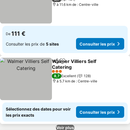
à 11.6 km de : Centre-ville
111 €
De
Consulter les prix de
5 sites
Consulter les prix
Walmer Villiers Self
Partager
Ajouter à mes favoris
Catering
Consulter les prix
3 Étoiles
8,7
Excellent
128
à 5.7 km de : Centre-ville
Sélectionnez des dates pour voir
Consulter les prix
les prix exacts
Voir plus