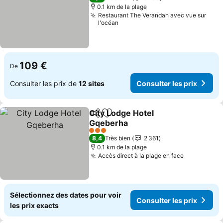
0.1 km de la plage
Restaurant The Verandah avec vue sur
l'océan
109 €
De
Consulter les prix de
12 sites
Consulter les prix
City Lodge Hotel
Partager
Ajouter à mes favoris
Gqeberha
Consulter les prix
3 Étoiles
8,4
Très bien
2 361
0.1 km de la plage
Accès direct à la plage en face
Consulter 
Sélectionnez des dates pour voir
Consulter les prix
les prix exacts