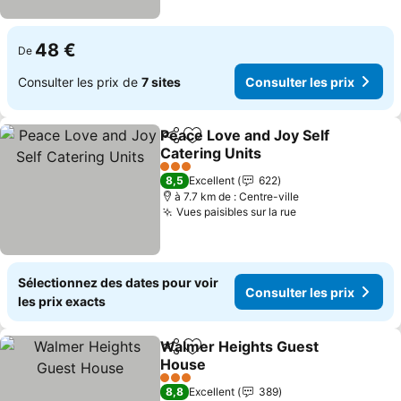
48 €
De
Consulter les prix de
7 sites
Consulter les prix
Peace Love and Joy Self
Partager
Ajouter à mes favoris
Catering Units
Consulter les prix
3 Étoiles
8,5
Excellent
622
à 7.7 km de : Centre-ville
Vues paisibles sur la rue
Consulter les p
Sélectionnez des dates pour voir
Consulter les prix
les prix exacts
Walmer Heights Guest
Partager
Ajouter à mes favoris
House
Consulter les prix
3 Étoiles
8,8
Excellent
389