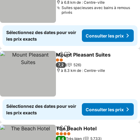
à 6.8 km de : Centre-ville
Suites spacieuses avec bains à remous
privés
Sélectionnez des dates pour voir
Consulter les prix
les prix exacts
Mount Pleasant Suites
Partager
Ajouter à mes favoris
Cons
2 Étoiles
7,2
526
à 8.3 km de : Centre-ville
Sélectionnez des dates pour voir
Consulter les prix
les prix exacts
The Beach Hotel
Partager
Ajouter à mes favoris
Consulter 
4 Étoiles
8,4
Très bien
5 733