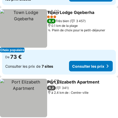
Town Lodge Gqeberha
Partager
Ajouter à mes favoris
Con
3 Étoiles
8,4
Très bien
3 457
0.1 km de la plage
Plein de choix pour le petit-déjeuner
Consul
Choix populaire
73 €
De
Consulter les prix de
7 sites
Consulter les prix
Port Elizabeth Apartment
Partager
Ajouter à mes favoris
C
6,2
341
à 2.4 km de : Centre-ville