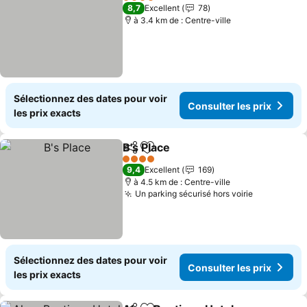
4 Étoiles
8,7
Excellent
78
à 3.4 km de : Centre-ville
Sélectionnez des dates pour voir
Consulter les prix
les prix exacts
B's Place
Partager
Ajouter à mes favoris
Consulter les prix
4 Étoiles
9,4
Excellent
169
à 4.5 km de : Centre-ville
Un parking sécurisé hors voirie
Consulter 
Sélectionnez des dates pour voir
Consulter les prix
les prix exacts