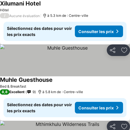
Xilumani Hotel
Hôtel
/
à 5.3 km de : Centre-ville
Aucune évaluation
Sélectionnez des dates pour voir
Consulter les prix
les prix exacts
Partager
Aj
Muhle Guesthouse
Bed & Breakfast
8,8
Excellent
9
à 5.8 km de : Centre-ville
Sélectionnez des dates pour voir
Consulter les prix
les prix exacts
Partager
Aj