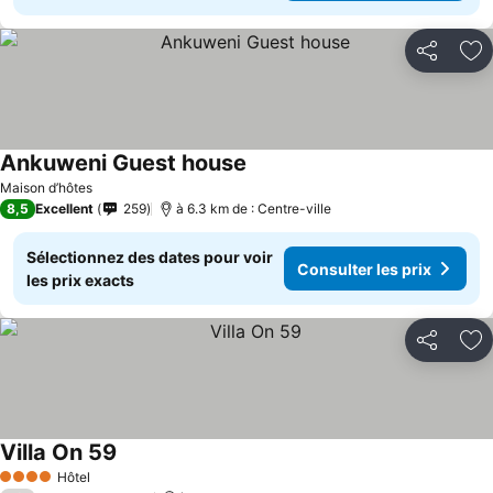
Partager
Aj
Ankuweni Guest house
Maison d’hôtes
8,5
Excellent
259
à 6.3 km de : Centre-ville
Sélectionnez des dates pour voir
Consulter les prix
les prix exacts
Partager
Aj
Villa On 59
Hôtel
4 Étoiles