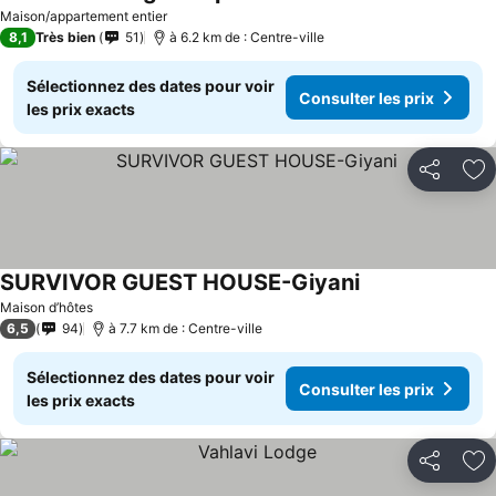
Maison/appartement entier
8,1
Très bien
51
à 6.2 km de : Centre-ville
Sélectionnez des dates pour voir
Consulter les prix
les prix exacts
Partager
Aj
SURVIVOR GUEST HOUSE-Giyani
Maison d’hôtes
6,5
94
à 7.7 km de : Centre-ville
Sélectionnez des dates pour voir
Consulter les prix
les prix exacts
Partager
Aj