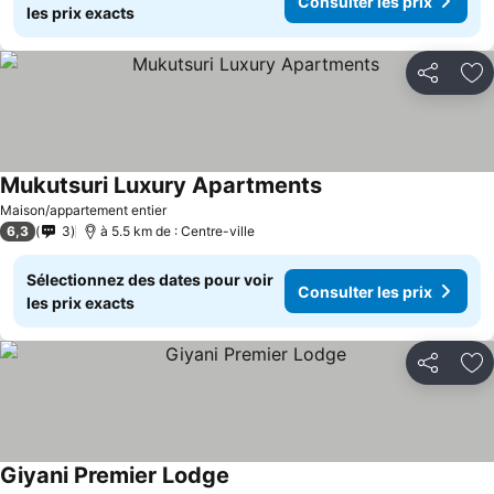
Consulter les prix
les prix exacts
Partager
Aj
Mukutsuri Luxury Apartments
Maison/appartement entier
6,3
3
à 5.5 km de : Centre-ville
Sélectionnez des dates pour voir
Consulter les prix
les prix exacts
Partager
Aj
Giyani Premier Lodge