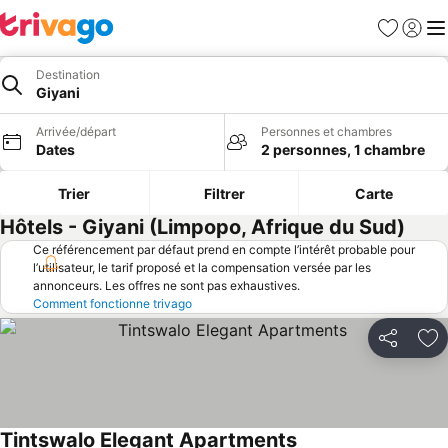
Favoris
Se con
Me
Destination
Giyani
Arrivée/départ
Personnes et chambres
Dates
2 personnes, 1 chambre
Trier
Filtrer
Carte
Hôtels - Giyani (Limpopo, Afrique du Sud)
Ce référencement par défaut prend en compte l’intérêt probable pour
l’utilisateur, le tarif proposé et la compensation versée par les
annonceurs. Les offres ne sont pas exhaustives.
Comment fonctionne trivago
Partager
Aj
Tintswalo Elegant Apartments