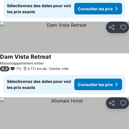
Sélectionnez des dates pour voir
Consulter les prix
les prix exacts
Partager
Aj
Dam Vista Retreat
Maison/appartement entier
6,3
71
à 11.1 km de : Centre-ville
Sélectionnez des dates pour voir
Consulter les prix
les prix exacts
Partager
Aj