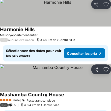
Partager
Aj
Harmonie Hills
Maison/appartement entier
/
à 6.9 km de : Centre-ville
Aucune évaluation
Sélectionnez des dates pour voir
Consulter les prix
les prix exacts
Partager
Aj
Mashamba Country House
Hôtel
Restaurant sur place
4 Étoiles
6,8
53
à 8.4 km de : Centre-ville