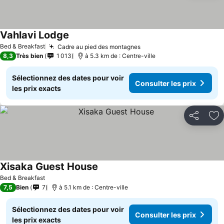
Vahlavi Lodge
Bed & Breakfast
Cadre au pied des montagnes
8,3
Très bien
1 013
à 5.3 km de : Centre-ville
Sélectionnez des dates pour voir
Consulter les prix
les prix exacts
Partager
Aj
Xisaka Guest House
Bed & Breakfast
7,5
Bien
7
à 5.1 km de : Centre-ville
Sélectionnez des dates pour voir
Consulter les prix
les prix exacts