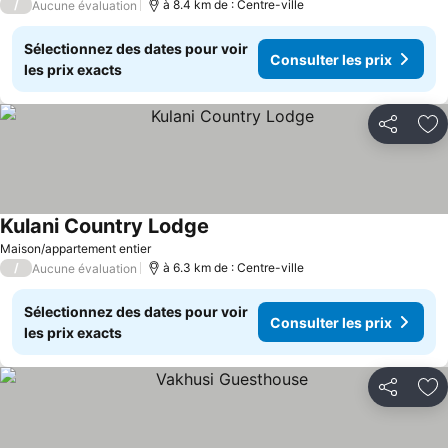
/
à 8.4 km de : Centre-ville
Aucune évaluation
Sélectionnez des dates pour voir
Consulter les prix
les prix exacts
Partager
Aj
Kulani Country Lodge
Maison/appartement entier
/
à 6.3 km de : Centre-ville
Aucune évaluation
Sélectionnez des dates pour voir
Consulter les prix
les prix exacts
Partager
Aj