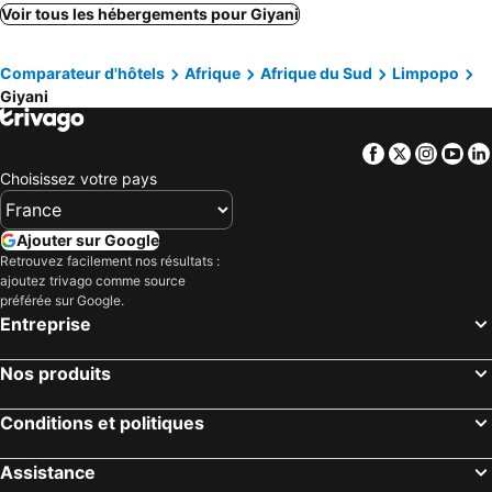
Mokopane, Limpopo Hôtels
Makhado, Limpopo Hôtels
Voir tous les hébergements pour Giyani
Haenertsburg, Limpopo Hôtels
Lebowakgomo, Limpopo Hôtels
Comparateur d'hôtels
Afrique
Afrique du Sud
Limpopo
Magoebaskloof, Limpopo Hôtels
Alldays, Limpopo Hôtels
Giyani
Vivo, Limpopo Hôtels
Le Cap, Cap-Occidental Hôtels
Johannesbourg, Gauteng Hôtels
Durban, KwaZulu-Natal Hôtels
Facebook
Twitter
Insta
Yo
Pretoria, Gauteng Hôtels
Port Elizabeth, Ostkap Hôtels
Choisissez votre pays
East London, Ostkap Hôtels
Ballito, KwaZulu-Natal Hôtels
Bloemfontein, État-Libre Hôtels
Hermanus, Cap-Occidental Hôtels
Ajouter sur Google
Retrouvez facilement nos résultats :
ajoutez trivago comme source
préférée sur Google.
Entreprise
Nos produits
Conditions et politiques
Assistance