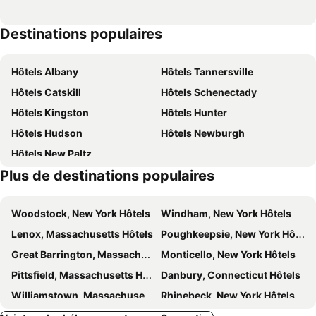
Hotel Kinsley
Beekman Arms & Delamater Inn
Destinations populaires
Delamater Inn
Mirbeau Inn & Spa
The Gables of Rhinebeck Inn
The Rhinecliff
Hôtels Albany
Hôtels Tannersville
The Forsyth B&B
Jessie's Harvest House
Hôtels Catskill
Hôtels Schenectady
Tannersville Village on SawMill Creek Room #3- 1 Queen
Tannersville Village on SawMill Creek Room #5 - 1 Queen
Hôtels Kingston
Hôtels Hunter
Tannersville Villageon SawMill Creek Room #9- 1 Queen
Tannersville Village on SawMill Creek Room #4- 1 Queen
Hôtels Hudson
Hôtels Newburgh
Tannersville Village on SawMill Creek Room #6 - 1 Queen
Tannersville Village on Saw Mill Creek Room #1- 1 Queen
Hôtels New Paltz
Plus de destinations populaires
Woodstock, New York Hôtels
Windham, New York Hôtels
Lenox, Massachusetts Hôtels
Poughkeepsie, New York Hôtels
Great Barrington, Massachusetts Hôtels
Monticello, New York Hôtels
Pittsfield, Massachusetts Hôtels
Danbury, Connecticut Hôtels
Williamstown, Massachusetts Hôtels
Rhinebeck, New York Hôtels
Fishkill, New York Hôtels
Lee, Massachusetts Hôtels