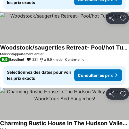
les prix exacts
Partager
Aj
Woodstock/saugerties Retreat- Pool/hot Tub/firepit
Maison/appartement entier
9,9
Excellent
22
à 9.9 km de : Centre-ville
Sélectionnez des dates pour voir
Consulter les prix
les prix exacts
Partager
Aj
Charming Rustic House In The Hudson Valley. Close To Woodstock And Saugerties!