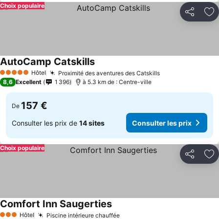
Choix populaire
Partager
Aj
AutoCamp Catskills
Hôtel
Proximité des aventures des Catskills
5 Étoiles
8,6
Excellent
1 396
à 5.3 km de : Centre-ville
157 €
De
Consulter les prix de
14 sites
Consulter les prix
Choix populaire
Partager
Aj
Comfort Inn Saugerties
Hôtel
Piscine intérieure chauffée
3 Étoiles