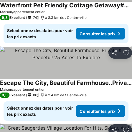
Waterfront Pet Friendly Cottage Getaway#chezrivegauche
Maison/appartement entier
9,8
Excellent
74
à 8.3 km de : Centre-ville
Sélectionnez des dates pour voir
Consulter les prix
les prix exacts
Partager
Aj
Escape The City, Beautiful Farmhouse..Private & Peaceful! 25 Acres To Explore
Maison/appartement entier
9,5
Excellent
86
à 2.4 km de : Centre-ville
Sélectionnez des dates pour voir
Consulter les prix
les prix exacts