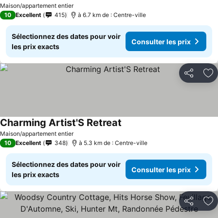
Maison/appartement entier
10
Excellent
415
à 6.7 km de : Centre-ville
Sélectionnez des dates pour voir
Consulter les prix
les prix exacts
Partager
Aj
Charming Artist'S Retreat
Maison/appartement entier
10
Excellent
348
à 5.3 km de : Centre-ville
Sélectionnez des dates pour voir
Consulter les prix
les prix exacts
Partager
Aj