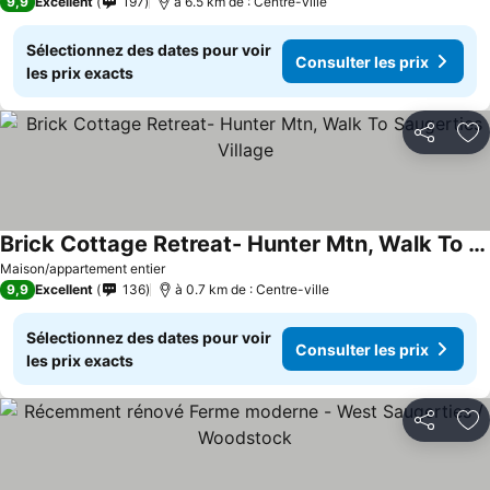
9,9
Excellent
197
à 6.5 km de : Centre-ville
Sélectionnez des dates pour voir
Consulter les prix
les prix exacts
Partager
Aj
Brick Cottage Retreat- Hunter Mtn, Walk To Saugerties Village
Maison/appartement entier
9,9
Excellent
136
à 0.7 km de : Centre-ville
Sélectionnez des dates pour voir
Consulter les prix
les prix exacts
Partager
Aj