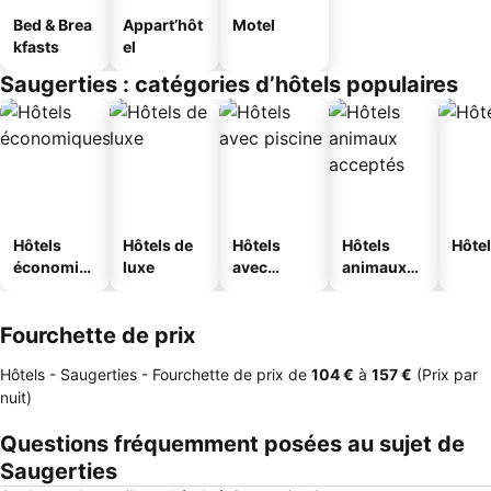
Bed & Brea
Appart’hôt
Motel
kfasts
el
Saugerties : catégories d’hôtels populaires
Hôtels
Hôtels de
Hôtels
Hôtels
Hôtel
économiq
luxe
avec
animaux
ues
piscine
acceptés
Fourchette de prix
Hôtels - Saugerties -
Fourchette de prix
de
‎104 €
à
‎157 €
(Prix par
nuit)
Questions fréquemment posées au sujet de
Saugerties