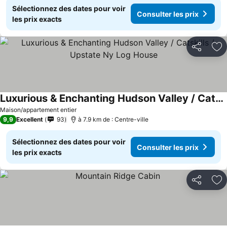
Sélectionnez des dates pour voir
Consulter les prix
les prix exacts
Partager
Aj
Luxurious & Enchanting Hudson Valley / Catskills / Upstate Ny Log House
Maison/appartement entier
9,9
Excellent
93
à 7.9 km de : Centre-ville
Sélectionnez des dates pour voir
Consulter les prix
les prix exacts
Partager
Aj