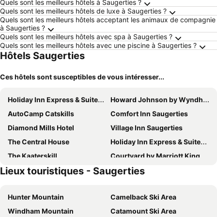
Quels sont les meilleurs hôtels à Saugerties ?
Quels sont les meilleurs hôtels de luxe à Saugerties ?
Quels sont les meilleurs hôtels acceptant les animaux de compagnie
à Saugerties ?
Quels sont les meilleurs hôtels avec spa à Saugerties ?
Quels sont les meilleurs hôtels avec une piscine à Saugerties ?
Hôtels Saugerties
Ces hôtels sont susceptibles de vous intéresser...
Holiday Inn Express & Suites Saugerties - Hudson Valley By Ihg
Howard Johnson by Wyndham Saugerties
AutoCamp Catskills
Comfort Inn Saugerties
Diamond Mills Hotel
Village Inn Saugerties
The Central House
Holiday Inn Express & Suites Kingston-ulster By Ihg
The Kaaterskill
Courtyard by Marriott Kingston
Lieux touristiques - Saugerties
Residence Inn by Marriott Kingston
Hampton Inn Kingston
Woodstock Way Hotel
Twin Gables of Woodstock
Hunter Mountain
Camelback Ski Area
Kingston Hotel And Conference Center
Hotel Dylan
Windham Mountain
Catamount Ski Area
Super 8 Kingston
Hotel Kinsley