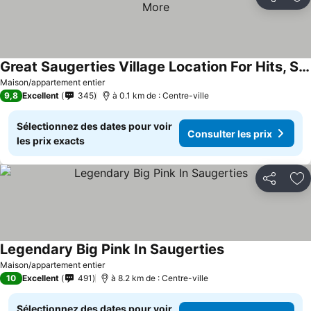
Partager
Aj
Great Saugerties Village Location For Hits, Skiers, And More
Maison/appartement entier
9,8
Excellent
345
à 0.1 km de : Centre-ville
Sélectionnez des dates pour voir
Consulter les prix
les prix exacts
Partager
Aj
Legendary Big Pink In Saugerties
Maison/appartement entier
10
Excellent
491
à 8.2 km de : Centre-ville
Sélectionnez des dates pour voir