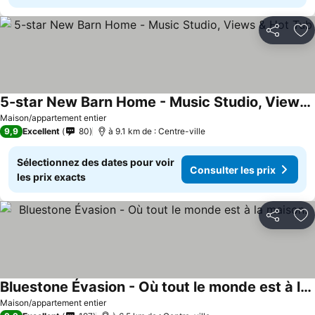
Partager
Aj
5-star New Barn Home - Music Studio, Views & Hot Tub
Maison/appartement entier
9,9
Excellent
80
à 9.1 km de : Centre-ville
Sélectionnez des dates pour voir
Consulter les prix
les prix exacts
Partager
Aj
Bluestone Évasion - Où tout le monde est à la maison.
Maison/appartement entier