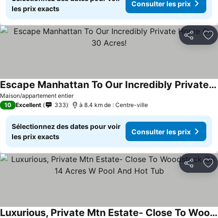
Consulter les prix
les prix exacts
Partager
Aj
Escape Manhattan To Our Incredibly Private Home On 30 Acres!
Maison/appartement entier
10
Excellent
333
à 8.4 km de : Centre-ville
Sélectionnez des dates pour voir
Consulter les prix
les prix exacts
Partager
Aj
Luxurious, Private Mtn Estate- Close To Woodstock On 14 Acres W Pool And Hot Tub