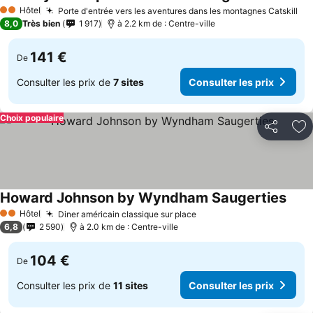
Hôtel
Porte d'entrée vers les aventures dans les montagnes Catskill
2 Étoiles
8,0
Très bien
1 917
à 2.2 km de : Centre-ville
141 €
De
Consulter les prix de
7 sites
Consulter les prix
Choix populaire
Partager
Aj
Howard Johnson by Wyndham Saugerties
Hôtel
Diner américain classique sur place
2 Étoiles
6,8
2 590
à 2.0 km de : Centre-ville
104 €
De
Consulter les prix de
11 sites
Consulter les prix