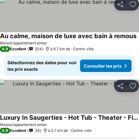
Partager
Aj
Au calme, maison de luxe avec bain à remous
Maison/appartement entier
9,9
Excellent
204
à 6.7 km de : Centre-ville
Sélectionnez des dates pour voir
Consulter les prix
les prix exacts
Partager
Aj
Luxury In Saugerties - Hot Tub - Theater - Firepitn
Maison/appartement entier
9,9
Excellent
34
à 5.7 km de : Centre-ville