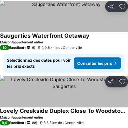
Partager
Aj
Saugerties Waterfront Getaway
Maison/appartement entier
10
Excellent
6
à 0.6 km de : Centre-ville
Sélectionnez des dates pour voir
Consulter les prix
les prix exacts
Partager
Aj
Lovely Creekside Duplex Close To Woodstock And Saugerties
Maison/appartement entier
9,9
Excellent
88
à 5.8 km de : Centre-ville