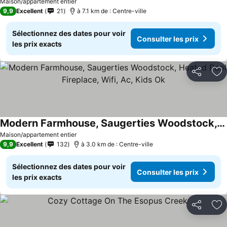
Maison/appartement entier
9,9
Excellent
21
à 7.1 km de : Centre-ville
Sélectionnez des dates pour voir
Consulter les prix
les prix exacts
Partager
Aj
Modern Farmhouse, Saugerties Woodstock, Heated Pool Fireplace, Wifi, Ac, Kids Ok
Maison/appartement entier
9,9
Excellent
132
à 3.0 km de : Centre-ville
Sélectionnez des dates pour voir
Consulter les prix
les prix exacts
Partager
Aj