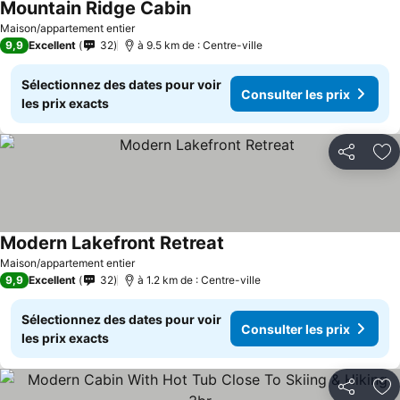
Mountain Ridge Cabin
Maison/appartement entier
9,9
Excellent
32
à 9.5 km de : Centre-ville
Sélectionnez des dates pour voir
Consulter les prix
les prix exacts
Partager
Aj
Modern Lakefront Retreat
Maison/appartement entier
9,9
Excellent
32
à 1.2 km de : Centre-ville
Sélectionnez des dates pour voir
Consulter les prix
les prix exacts
Partager
Aj