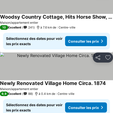
Woodsy Country Cottage, Hits Horse Show, Feuillage D'Automne, Ski, Hunter Mt, Randonnée Pédestre
Maison/appartement entier
10
Excellent
241
à 7.6 km de : Centre-ville
Sélectionnez des dates pour voir
Consulter les prix
les prix exacts
Partager
Aj
Newly Renovated Village Home Circa. 1874
Maison/appartement entier
9,9
Excellent
88
à 0.4 km de : Centre-ville
Sélectionnez des dates pour voir
Consulter les prix
les prix exacts