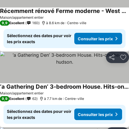
Récemment rénové Ferme moderne - West Saugerties / Woodstock
Maison/appartement entier
9,9
Excellent
160
à 8.6 km de : Centre-ville
Sélectionnez des dates pour voir
Consulter les prix
les prix exacts
Partager
Aj
‘a Gathering Den’ 3-bedroom House. Hits-on-the-hudson.
Maison/appartement entier
9,9
Excellent
62
à 7.7 km de : Centre-ville
Sélectionnez des dates pour voir
Consulter les prix
les prix exacts