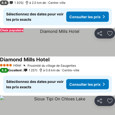
6,6
1 305
à 2.0 km de : Centre-ville
Sélectionnez des dates pour voir
Consulter les prix
les prix exacts
Choix populaire
Partager
Aj
Diamond Mills Hotel
Hôtel
Proximité du village de Saugerties
4 Étoiles
8,8
Excellent
1 257
à 0.6 km de : Centre-ville
Sélectionnez des dates pour voir
Consulter les prix
les prix exacts
Partager
Aj