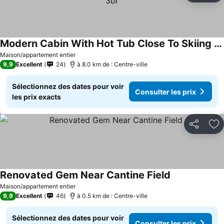
Modern Cabin With Hot Tub Close To Skiing & Hiking 3br
Maison/appartement entier
9,9
Excellent
24
à 8.0 km de : Centre-ville
Sélectionnez des dates pour voir
Consulter les prix
les prix exacts
Partager
Aj
Renovated Gem Near Cantine Field
Maison/appartement entier
9,9
Excellent
46
à 0.5 km de : Centre-ville
Sélectionnez des dates pour voir
Consulter les prix