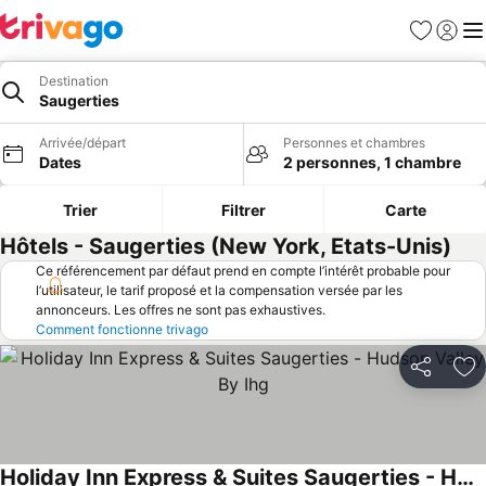
Favoris
Se con
Me
Destination
Saugerties
Arrivée/départ
Personnes et chambres
Dates
2 personnes, 1 chambre
Trier
Filtrer
Carte
Hôtels - Saugerties (New York, Etats-Unis)
Ce référencement par défaut prend en compte l’intérêt probable pour
l’utilisateur, le tarif proposé et la compensation versée par les
annonceurs. Les offres ne sont pas exhaustives.
Comment fonctionne trivago
Partager
Aj
Holiday Inn Express & Suites Saugerties - Hudson Valley By Ihg