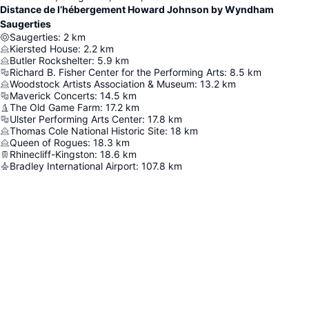
Distance de l’hébergement Howard Johnson by Wyndham
Saugerties
Saugerties
:
2
km
Kiersted House
:
2.2
km
Butler Rockshelter
:
5.9
km
Richard B. Fisher Center for the Performing Arts
:
8.5
km
Woodstock Artists Association & Museum
:
13.2
km
Maverick Concerts
:
14.5
km
The Old Game Farm
:
17.2
km
Ulster Performing Arts Center
:
17.8
km
Thomas Cole National Historic Site
:
18
km
Queen of Rogues
:
18.3
km
Rhinecliff-Kingston
:
18.6
km
Bradley International Airport
:
107.8
km