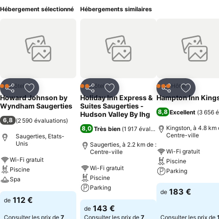
Hébergement sélectionné
Hébergements similaires
Hôtel
Hôtel
Hôtel
2 Étoiles
2 Étoiles
3 Étoiles
Partager
Ajouter à mes favoris
Partager
Ajouter à mes favoris
Partager
Ajouter à
Howard Johnson by
Holiday Inn Express &
Hampton Inn King
Wyndham Saugerties
Suites Saugerties -
8,8
Excellent
(
3 656 é
Hudson Valley By Ihg
6,8
(
2 590 évaluations
)
Kingston, à 4.8 km 
8,0
Très bien
(
1 917 évaluations
)
Centre-ville
Saugerties, Etats-
Unis
Saugerties, à 2.2 km de :
Wi-Fi gratuit
Centre-ville
Wi-Fi gratuit
Piscine
Wi-Fi gratuit
Piscine
Parking
Piscine
Spa
Parking
183 €
de
112 €
de
143 €
de
Consulter les prix de
7
Consulter les prix de
7
Consulter les prix de