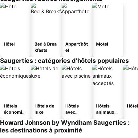
Hôtel
Bed & Brea
Appart’hôt
Motel
kfasts
el
Saugerties : catégories d’hôtels populaires
Hôtels
Hôtels de
Hôtels
Hôtels
Hôtel
économiq
luxe
avec
animaux
ues
piscine
acceptés
Howard Johnson by Wyndham Saugerties :
les destinations à proximité