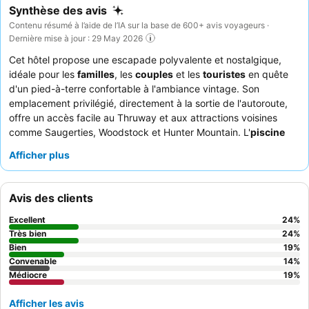
Synthèse des avis
Contenu résumé à l’aide de l’IA sur la base de 600+ avis voyageurs ·
Dernière mise à jour : 29 May 2026
Cet hôtel propose une escapade polyvalente et nostalgique,
idéale pour les
familles
, les
couples
et les
touristes
en quête
d'un pied-à-terre confortable à l'ambiance vintage. Son
emplacement privilégié, directement à la sortie de l'autoroute,
offre un accès facile au Thruway et aux attractions voisines
comme Saugerties, Woodstock et Hunter Mountain. L'
piscine
intérieure
et le sauna sont un atout majeur, offrant une évasion
Afficher plus
relaxante à tous les clients. Le
restaurant sur place
est
régulièrement salué pour la qualité et la commodité de sa
cuisine, en particulier les œufs brouillés et les saucisses. Pour
Avis des clients
une expérience vraiment paisible, les clients doivent demander
une chambre donnant sur le jardin afin de garantir un séjour plus
Excellent
24
%
calme.
Très bien
24
%
Bien
19
%
Convenable
14
%
Médiocre
19
%
Afficher les avis