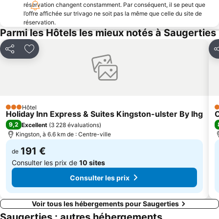
réservation changent constamment. Par conséquent, il se peut que
l’offre affichée sur trivago ne soit pas la même que celle du site de
réservation.
Parmi les Hôtels les mieux notés à Saugerties
Partager
Ajouter à mes favoris
P
Hôtel
3 Étoiles
3
Holiday Inn Express & Suites Kingston-ulster By Ihg
C
9,2
Excellent
(
3 228 évaluations
)
Kingston, à 6.6 km de : Centre-ville
191 €
de
Consulter les prix de
10 sites
Consulter les prix
Voir tous les hébergements pour Saugerties
Saugerties : autres hébergements