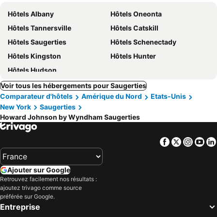
Hôtels Albany
Hôtels Oneonta
Hôtels Tannersville
Hôtels Catskill
Hôtels Saugerties
Hôtels Schenectady
Hôtels Kingston
Hôtels Hunter
Hôtels Hudson
Voir tous les hébergements pour Saugerties
Comparateur d'hôtels
Amérique du Nord
Etats-Unis
New York
Saugerties
Howard Johnson by Wyndham Saugerties
Facebook
Twitter
Insta
Yo
Ajouter sur Google
Retrouvez facilement nos résultats :
ajoutez trivago comme source
préférée sur Google.
Entreprise