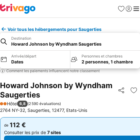
Favoris
Se con
Me
Voir tous les hébergements pour Saugerties
Destination
Howard Johnson by Wyndham Saugerties
Arrivée/départ
Personnes et chambres
Dates
2 personnes, 1 chambre
Comment les paiements influencent notre classement
Howard Johnson by Wyndham
Saugerties
Partager
Aj
Hôtel
6,8
(
2 590 évaluations
)
2 Étoiles
2764 NY-32, Saugerties, 12477, Etats-Unis
112 €
112 €
de
de
Consulter les prix de
7 sites
Consulter les prix de
7 sites