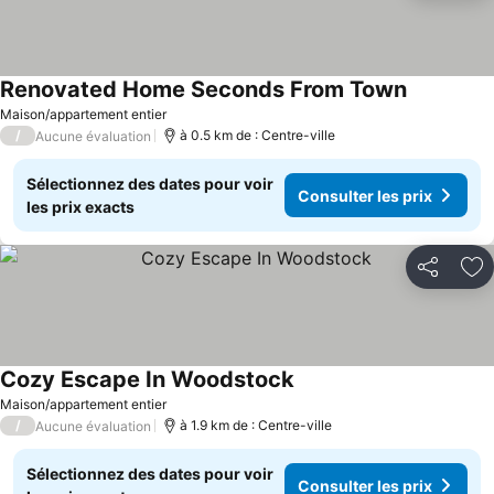
Renovated Home Seconds From Town
Maison/appartement entier
/
à 0.5 km de : Centre-ville
Aucune évaluation
Sélectionnez des dates pour voir
Consulter les prix
les prix exacts
Partager
Aj
Cozy Escape In Woodstock
Maison/appartement entier
/
à 1.9 km de : Centre-ville
Aucune évaluation
Sélectionnez des dates pour voir
Consulter les prix