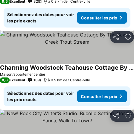
9,5
Excellent
328
à 0.8 km de : Centre-ville
Sélectionnez des dates pour voir
Consulter les prix
les prix exacts
Partager
Aj
Charming Woodstock Teahouse Cottage By The Sawkill Creek Trout Stream
Maison/appartement entier
8,8
Excellent
109
à 0.9 km de : Centre-ville
Sélectionnez des dates pour voir
Consulter les prix
les prix exacts
Partager
Aj