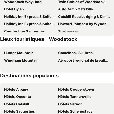
Woodstock Way Hotel
Twin Gables of Woodstock
Hotel Dylan
AutoCamp Catskills
Holiday Inn Express & Suites Kingston-ulster By Ihg
Catskill Rose Lodging & Dining
Holiday Inn Express & Suites Saugerties - Hudson Valley By Ihg
Howard Johnson by Wyndham Saugerties
Comfort Inn Saugerties
The Leeway
Lieux touristiques - Woodstock
Hampton Inn Kingston
Kingston Hotel And Conference Center
Courtyard by Marriott Kingston
Residence Inn by Marriott Kingston
Hunter Mountain
Camelback Ski Area
Super 8 Kingston
Emerson Resort & Spa
Windham Mountain
Aéroport régional de la vallée de l’Hudson
Diamond Mills Hotel
Village Inn Saugerties
Hotel Kinsley
Hotel Kinsley
Destinations populaires
Jessie's Harvest House
The Graham & Co.
Tannersville Village on SawMill Creek Room #3- 1 Queen
Tannersville Village on SawMill Creek Room #5 - 1 Queen
Hôtels Albany
Hôtels Cooperstown
Tannersville Villageon SawMill Creek Room #9- 1 Queen
Tannersville Village on SawMill Creek Room #4- 1 Queen
Hôtels Oneonta
Hôtels Tannersville
Tannersville Village on SawMill Creek Room #6 - 1 Queen
Tannersville Village on Saw Mill Creek Room #1- 1 Queen
Hôtels Catskill
Hôtels Vernon
The Forsyth B&B
Phoenicia Lodge
Hôtels Saugerties
Hôtels Schenectady
Hunter Lodge, a Bluebird by Lark
The Rhinecliff