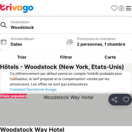
Favoris
Se con
Me
Destination
Woodstock
Arrivée/départ
Personnes et chambres
Dates
2 personnes, 1 chambre
Trier
Filtrer
Carte
Hôtels - Woodstock (New York, Etats-Unis)
Ce référencement par défaut prend en compte l’intérêt probable pour
l’utilisateur, le tarif proposé et la compensation versée par les
annonceurs. Les offres ne sont pas exhaustives.
Comment fonctionne trivago
Choix populaire
Partager
Aj
Woodstock Way Hotel