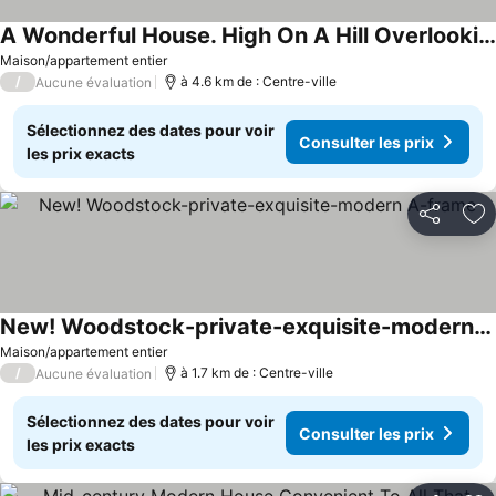
A Wonderful House. High On A Hill Overlooking The Mountains And Valleys.
Maison/appartement entier
/
à 4.6 km de : Centre-ville
Aucune évaluation
Sélectionnez des dates pour voir
Consulter les prix
les prix exacts
Partager
Aj
New! Woodstock-private-exquisite-modern A-frame
Maison/appartement entier
/
à 1.7 km de : Centre-ville
Aucune évaluation
Sélectionnez des dates pour voir
Consulter les prix
les prix exacts