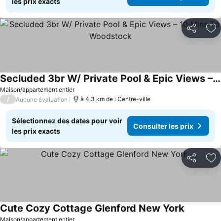
les prix exacts
Partager
Aj
Secluded 3br W/ Private Pool & Epic Views – 10 Mins To Woodstock
Maison/appartement entier
/
à 4.3 km de : Centre-ville
Aucune évaluation
Sélectionnez des dates pour voir
Consulter les prix
les prix exacts
Partager
Aj
Cute Cozy Cottage Glenford New York
Maison/appartement entier