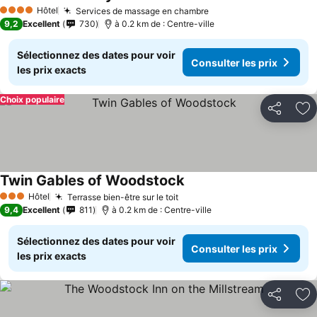
Hôtel
Services de massage en chambre
4 Étoiles
9,2
Excellent
730
à 0.2 km de : Centre-ville
Sélectionnez des dates pour voir
Consulter les prix
les prix exacts
Choix populaire
Partager
Aj
Twin Gables of Woodstock
Hôtel
Terrasse bien-être sur le toit
3 Étoiles
9,4
Excellent
811
à 0.2 km de : Centre-ville
Sélectionnez des dates pour voir
Consulter les prix
les prix exacts
Partager
Aj