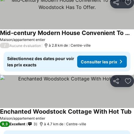
Partager
Aj
Mid-century Modern House Convenient To All That Woodstock Has To Offer.
Maison/appartement entier
/
à 2.8 km de : Centre-ville
Aucune évaluation
Sélectionnez des dates pour voir
Consulter les prix
les prix exacts
Partager
Aj
Enchanted Woodstock Cottage With Hot Tub
Maison/appartement entier
9,3
Excellent
3
à 4.7 km de : Centre-ville