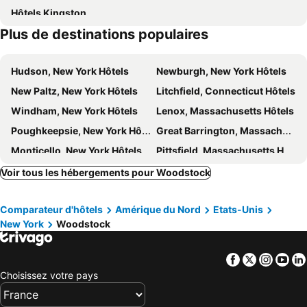
Hôtels Kingston
Kaatskill Mountain Club
Kaatskill Mountain Club
Plus de destinations populaires
Kaatskill Mountain Club
Hudson, New York Hôtels
Newburgh, New York Hôtels
New Paltz, New York Hôtels
Litchfield, Connecticut Hôtels
Windham, New York Hôtels
Lenox, Massachusetts Hôtels
Poughkeepsie, New York Hôtels
Great Barrington, Massachusetts Hôtels
Monticello, New York Hôtels
Pittsfield, Massachusetts Hôtels
Danbury, Connecticut Hôtels
Rhinebeck, New York Hôtels
Voir tous les hébergements pour Woodstock
Fishkill, New York Hôtels
Middletown, New York Hôtels
Comparateur d'hôtels
Amérique du Nord
Etats-Unis
Lee, Massachusetts Hôtels
Pine Hill, New York Hôtels
New York
Woodstock
Beacon, New York Hôtels
Troy, New York Hôtels
Hancock, Massachusetts Hôtels
Stockbridge, Massachusetts Hôtels
Facebook
Twitter
Insta
Yo
New York, New York Hôtels
Jersey City, New Jersey Hôtels
Choisissez votre pays
Newark, New Jersey Hôtels
Brooklyn, New York Hôtels