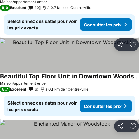
Maison/appartement entier
9,0
Excellent
10
à 0.7 km de : Centre-ville
Sélectionnez des dates pour voir
Consulter les prix
les prix exacts
Partager
Aj
Beautiful Top Floor Unit in Downtown Woodstock!
Maison/appartement entier
8,7
Excellent
6
à 0.1 km de : Centre-ville
Sélectionnez des dates pour voir
Consulter les prix
les prix exacts
Partager
Aj