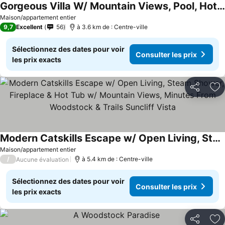
Gorgeous Villa W/ Mountain Views, Pool, Hot Tub!
Maison/appartement entier
9,7
Excellent
56
à 3.6 km de : Centre-ville
Sélectionnez des dates pour voir
Consulter les prix
les prix exacts
Partager
Aj
Modern Catskills Escape w/ Open Living, Steam Shower, Fireplace & Hot Tub w/ Mountain Views, Minutes From Woodstock & Trails Suncliff Vista
Maison/appartement entier
/
à 5.4 km de : Centre-ville
Aucune évaluation
Sélectionnez des dates pour voir
Consulter les prix
les prix exacts
Partager
Aj