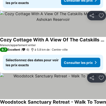
Consulter les prix
les prix exacts
Partager
Aj
Cozy Cottage With A View Of The Catskills Mountains - Ashokan Reservoir
Maison/appartement entier
9,7
Excellent
6
à 5.8 km de : Centre-ville
Sélectionnez des dates pour voir
Consulter les prix
les prix exacts
Partager
Aj
Woodstock Sanctuary Retreat - Walk To Town