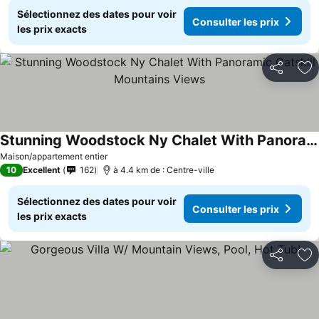
Sélectionnez des dates pour voir
Consulter les prix
les prix exacts
Partager
Aj
Stunning Woodstock Ny Chalet With Panoramic Catskill Mountains Views
Maison/appartement entier
10
Excellent
162
à 4.4 km de : Centre-ville
Sélectionnez des dates pour voir
Consulter les prix
les prix exacts
Partager
Aj