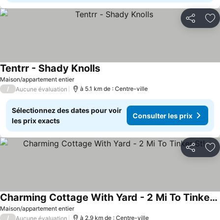
Partager
Aj
Tentrr - Shady Knolls
Maison/appartement entier
/
à 5.1 km de : Centre-ville
Aucune évaluation
Sélectionnez des dates pour voir
Consulter les prix
les prix exacts
Partager
Aj
Charming Cottage With Yard - 2 Mi To Tinker St!
Maison/appartement entier
/
à 2.9 km de : Centre-ville
Aucune évaluation