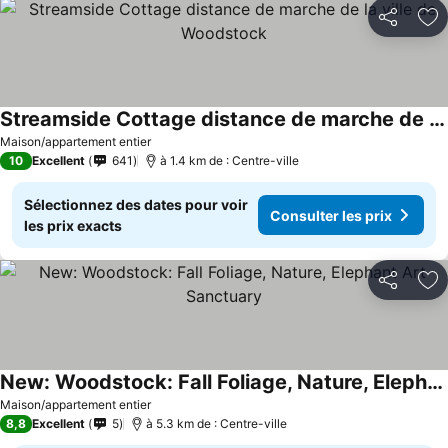
Partager
Aj
Streamside Cottage distance de marche de la ville de Woodstock
Maison/appartement entier
10
Excellent
641
à 1.4 km de : Centre-ville
Sélectionnez des dates pour voir
Consulter les prix
les prix exacts
Partager
Aj
New: Woodstock: Fall Foliage, Nature, Elephant Art Sanctuary
Maison/appartement entier
8,8
Excellent
5
à 5.3 km de : Centre-ville