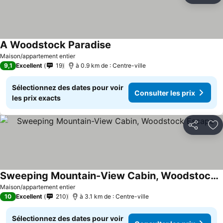
A Woodstock Paradise
Maison/appartement entier
9,1
Excellent
19
à 0.9 km de : Centre-ville
Sélectionnez des dates pour voir
Consulter les prix
les prix exacts
Partager
Aj
Sweeping Mountain-View Cabin, Woodstock Escape
Maison/appartement entier
10
Excellent
210
à 3.1 km de : Centre-ville
Sélectionnez des dates pour voir