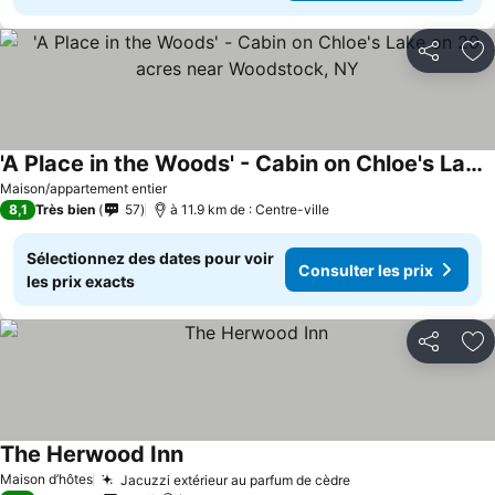
Partager
Aj
'A Place in the Woods' - Cabin on Chloe's Lake on 20 acres near Woodstock, NY
Maison/appartement entier
8,1
Très bien
57
à 11.9 km de : Centre-ville
Sélectionnez des dates pour voir
Consulter les prix
les prix exacts
Partager
Aj
The Herwood Inn
Maison d’hôtes
Jacuzzi extérieur au parfum de cèdre