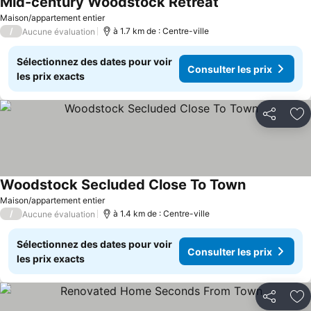
Mid-century Woodstock Retreat
Maison/appartement entier
/
à 1.7 km de : Centre-ville
Aucune évaluation
Sélectionnez des dates pour voir
Consulter les prix
les prix exacts
Partager
Aj
Woodstock Secluded Close To Town
Maison/appartement entier
/
à 1.4 km de : Centre-ville
Aucune évaluation
Sélectionnez des dates pour voir
Consulter les prix
les prix exacts
Partager
Aj