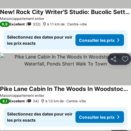
New! Rock City Writer'S Studio: Bucolic Setting, Nordic Sauna, Walk To Town!
Maison/appartement entier
9,8
Excellent
322
à 1.1 km de : Centre-ville
Sélectionnez des dates pour voir
Consulter les prix
les prix exacts
Partager
Aj
Pike Lane Cabin In The Woods In Woodstock W/ Waterfall, Ponds Short Walk To Town
Maison/appartement entier
9,1
Excellent
34
à 1.0 km de : Centre-ville
Sélectionnez des dates pour voir
Consulter les prix
les prix exacts