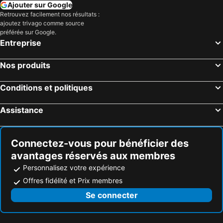
Seaside Heights, New Jersey Hôtels
Queens, New York Hôtels
Ajouter sur Google
Retrouvez facilement nos résultats :
Stamford, Connecticut Hôtels
Hoboken, New Jersey Hôtels
ajoutez trivago comme source
North Bergen, New Jersey Hôtels
Myrtle Beach, Caroline du Sud Hôtels
préférée sur Google.
Entreprise
Panama City Beach, Floride Hôtels
Orlando, Floride Hôtels
Gulf Shores, Alabama Hôtels
Destin, Floride Hôtels
Nos produits
Miami, Floride Hôtels
Honolulu, Hawaii Hôtels
Conditions et politiques
Gatlinburg, Tennessee Hôtels
Assistance
Connectez-vous pour bénéficier des
avantages réservés aux membres
Personnalisez votre expérience
Offres fidélité et Prix membres
Se connecter