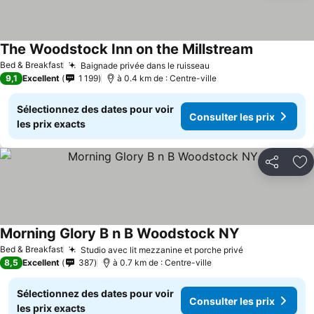
The Woodstock Inn on the Millstream
Bed & Breakfast
Baignade privée dans le ruisseau
9,1
Excellent
1 199
à 0.4 km de : Centre-ville
Sélectionnez des dates pour voir
Consulter les prix
les prix exacts
Partager
Aj
Morning Glory B n B Woodstock NY
Bed & Breakfast
Studio avec lit mezzanine et porche privé
8,5
Excellent
387
à 0.7 km de : Centre-ville
Sélectionnez des dates pour voir
Consulter les prix
les prix exacts