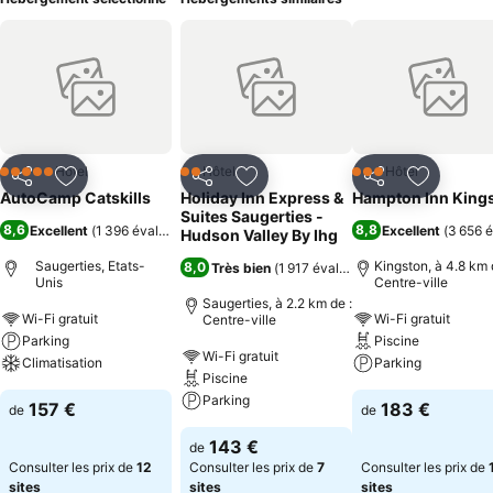
Hôtel
Hôtel
Hôtel
5 Étoiles
2 Étoiles
3 Étoiles
Partager
Ajouter à mes favoris
Partager
Ajouter à mes favoris
Partager
Ajouter à
AutoCamp Catskills
Holiday Inn Express &
Hampton Inn King
Suites Saugerties -
8,6
8,8
Excellent
(
1 396 évaluations
)
Excellent
(
3 656 é
Hudson Valley By Ihg
Saugerties, Etats-
Kingston, à 4.8 km 
8,0
Très bien
(
1 917 évaluations
)
Unis
Centre-ville
Saugerties, à 2.2 km de :
Wi-Fi gratuit
Wi-Fi gratuit
Centre-ville
Parking
Piscine
Wi-Fi gratuit
Climatisation
Parking
Piscine
Parking
157 €
183 €
de
de
143 €
de
Consulter les prix de
12
Consulter les prix de
7
Consulter les prix de
sites
sites
sites