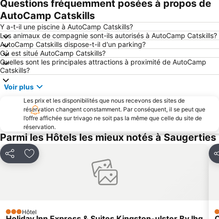
Questions fréquemment posées à propos de
AutoCamp Catskills
Y a-t-il une piscine à AutoCamp Catskills?
Les animaux de compagnie sont-ils autorisés à AutoCamp Catskills?
AutoCamp Catskills dispose-t-il d'un parking?
Où est situé AutoCamp Catskills?
Quelles sont les principales attractions à proximité de AutoCamp
Catskills?
Voir plus
Les prix et les disponibilités que nous recevons des sites de
réservation changent constamment. Par conséquent, il se peut que
l’offre affichée sur trivago ne soit pas la même que celle du site de
réservation.
Parmi les Hôtels les mieux notés à Saugerties
Partager
Ajouter à mes favoris
P
Hôtel
3 Étoiles
3
Holiday Inn Express & Suites Kingston-ulster By Ihg
C