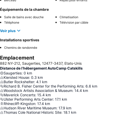
Berceau
Repas pour enfants
Équipements de la chambre
Salle de bains avec douche
Climatisation
Téléphone
Télévision par câble
Voir plus
Installations sportives
Chemins de randonnée
Emplacement
882 NY-212, Saugerties, 12477-3437, Etats-Unis
Distance de l’hébergement AutoCamp Catskills
Saugerties
:
0
km
Kiersted House
:
0.3
km
Butler Rockshelter
:
4.1
km
Richard B. Fisher Center for the Performing Arts
:
6.6
km
Woodstock Artists Association & Museum
:
14.4
km
Maverick Concerts
:
15.4
km
Ulster Performing Arts Center
:
17.1
km
Rhinecliff-Kingston
:
17.4
km
Hudson River Maritime Museum
:
17.9
km
Thomas Cole National Historic Site
:
18.1
km