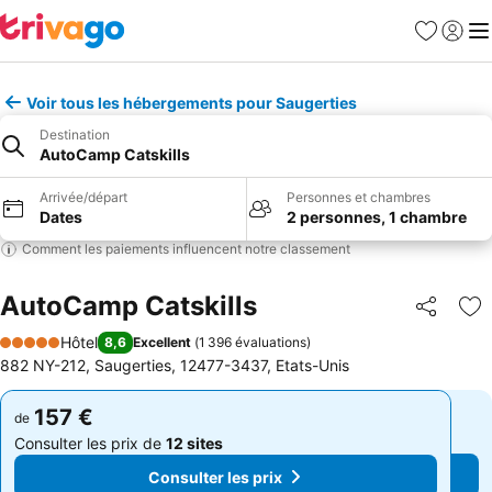
Favoris
Se con
Me
Voir tous les hébergements pour Saugerties
Destination
AutoCamp Catskills
Arrivée/départ
Personnes et chambres
Dates
2 personnes, 1 chambre
Comment les paiements influencent notre classement
AutoCamp Catskills
Partager
Aj
Hôtel
8,6
Excellent
(
1 396 évaluations
)
5 Étoiles
882 NY-212, Saugerties, 12477-3437, Etats-Unis
157 €
157 €
de
de
Consulter les prix de
12 sites
Consulter les prix de
12 sites
Consulter les prix
Consulter les prix