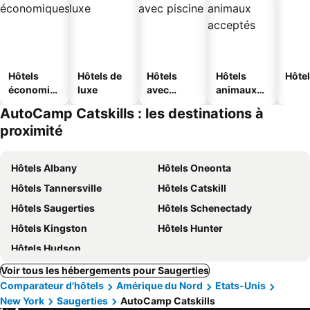
Hôtels
Hôtels de
Hôtels
Hôtels
Hôtel
économiq
luxe
avec
animaux
ues
piscine
acceptés
AutoCamp Catskills : les destinations à
proximité
Hôtels Albany
Hôtels Oneonta
Hôtels Tannersville
Hôtels Catskill
Hôtels Saugerties
Hôtels Schenectady
Hôtels Kingston
Hôtels Hunter
Hôtels Hudson
Voir tous les hébergements pour Saugerties
Comparateur d'hôtels
Amérique du Nord
Etats-Unis
New York
Saugerties
AutoCamp Catskills