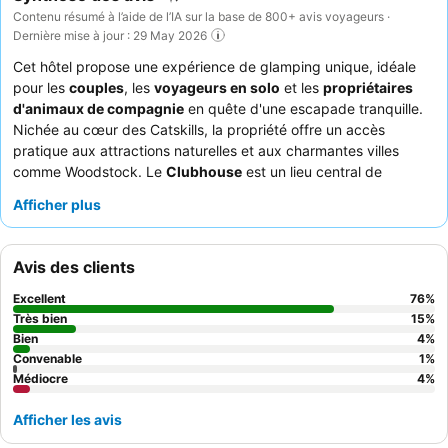
Contenu résumé à l’aide de l’IA sur la base de 800+ avis voyageurs ·
Dernière mise à jour : 29 May 2026
Cet hôtel propose une expérience de glamping unique, idéale
pour les
couples
, les
voyageurs en solo
et les
propriétaires
d'animaux de compagnie
en quête d'une escapade tranquille.
Nichée au cœur des Catskills, la propriété offre un accès
pratique aux attractions naturelles et aux charmantes villes
comme Woodstock. Le
Clubhouse
est un lieu central de
détente et de socialisation, proposant un café/bar et divers
Afficher plus
jeux. Les clients louent constamment le
personnel amical et
attentionné
, qui contribue à une atmosphère accueillante. Pour
une expérience vraiment immersive, pensez à réserver un
Avis des clients
Airstream avec un brasero privé pour des soirées douillettes
sous les étoiles.
Excellent
76
%
Très bien
15
%
Bien
4
%
Convenable
1
%
Médiocre
4
%
Afficher les avis