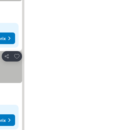
rix
Ajouter à mes favoris
Partager
rix