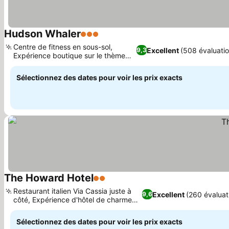
Hudson Whaler
3 Étoiles
Consulter les prix
Centre de fitness en sous-sol,
Excellent
(508 évaluatio
9,3
Expérience boutique sur le thème
Consulter les prix
nautique
Sélectionnez des dates pour voir les prix exacts
The Howard Hotel
2 Étoiles
Consulter les prix
Restaurant italien Via Cassia juste à
Excellent
(260 évaluat
9,6
côté, Expérience d'hôtel de charme
Consulter les prix
intime
Sélectionnez des dates pour voir les prix exacts