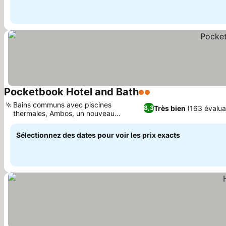
Pocketbook Hotel and Bath
2 Étoiles
Consulter les prix
Bains communs avec piscines
Très bien
(163 évalua
8,3
thermales, Ambos, un nouveau
Consulter les prix
restaurant argentin
Sélectionnez des dates pour voir les prix exacts