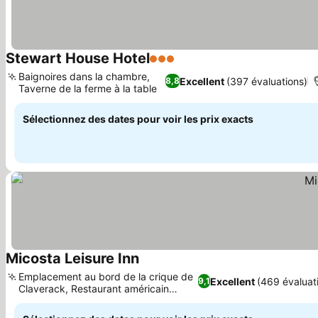
Stewart House Hotel
3 Étoiles
Consulter les prix
Baignoires dans la chambre,
Excellent
(397 évaluations)
8,8
Taverne de la ferme à la table
Consulter les prix
Sélectionnez des dates pour voir les prix exacts
Micosta Leisure Inn
Consulter les prix
Emplacement au bord de la crique de
Excellent
(469 évaluat
9,1
Claverack, Restaurant américain
Consulter les prix
familial