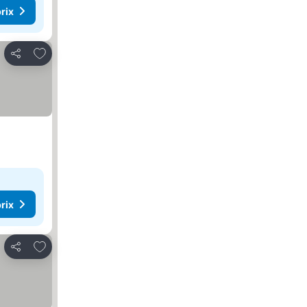
rix
Ajouter à mes favoris
Partager
rix
Ajouter à mes favoris
Partager