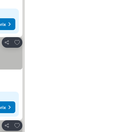
rix
Ajouter à mes favoris
Partager
rix
Ajouter à mes favoris
Partager