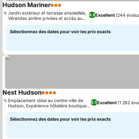
Hudson Mariner
3 Étoiles
Consulter les prix
Jardin extérieur et terrasse ensoleillée,
Excellent
(244 évalua
8,8
Vérandas arrière privées et accès au
Consulter les prix
jardin
Sélectionnez des dates pour voir les prix exacts
Nest Hudson
4 Étoiles
Consulter les prix
Emplacement idéal au centre-ville de
Excellent
(1 282 éva
9,5
Hudson, Expérience hôtelière boutique
Consulter les prix
historique
Sélectionnez des dates pour voir les prix exacts