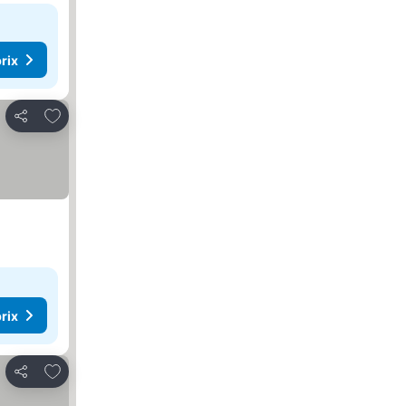
rix
Ajouter à mes favoris
Partager
rix
Ajouter à mes favoris
Partager