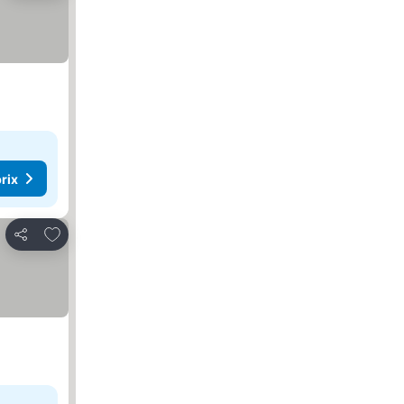
rix
Ajouter à mes favoris
Partager