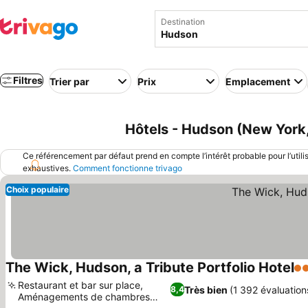
Destination
Filtres
Trier par
Prix
Emplacement
Hôtels - Hudson (New York,
Ce référencement par défaut prend en compte l’intérêt probable pour l’utili
exhaustives.
Comment fonctionne trivago
Choix populaire
The Wick, Hudson, a Tribute Portfolio Hotel
4 
Restaurant et bar sur place,
Très bien
(1 392 évaluation
8,4
Aménagements de chambres
Consulter les prix