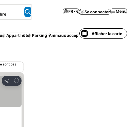
FR · €
Menu
Se connecter
bre
Afficher la carte
lus
Appart’hôtel
Parking
Animaux acceptés
Climatisation
Annula
ne sont pas
Ajouter à mes favoris
Partager