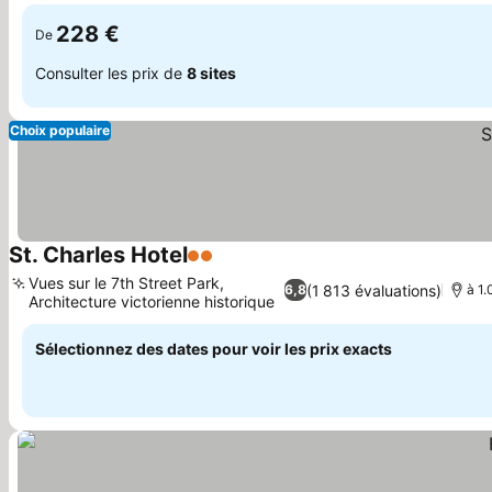
uniques
228 €
De
Consulter les prix de
8 sites
Choix populaire
St. Charles Hotel
2 Étoiles
Consulter les prix
Vues sur le 7th Street Park,
(1 813 évaluations)
6,8
à 1.
Architecture victorienne historique
Consulter les prix
Sélectionnez des dates pour voir les prix exacts