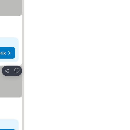
rix
Ajouter à mes favoris
Partager