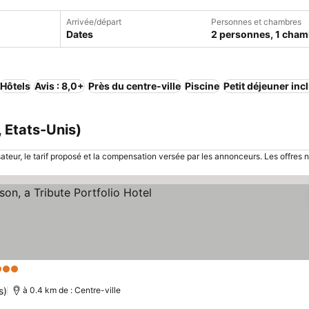
Arrivée/départ
Personnes et chambres
Dates
2 personnes, 1 cham
Hôtels
Avis : 8,0+
Près du centre-ville
Piscine
Petit déjeuner inc
 Etats-Unis)
sateur, le tarif proposé et la compensation versée par les annonceurs. Les offres 
Étoiles
Consulter les prix
s)
à 0.4 km de : Centre-ville