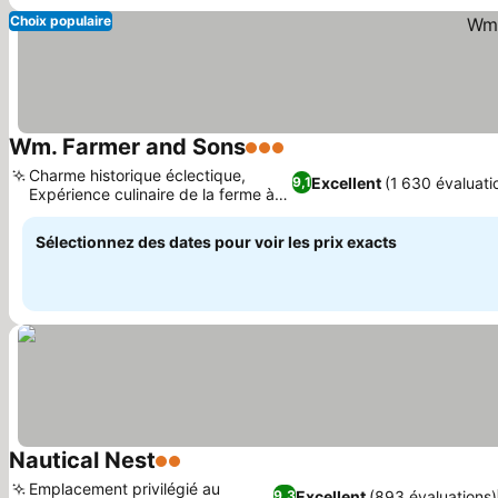
Choix populaire
Wm. Farmer and Sons
3 Étoiles
Consulter les prix
Charme historique éclectique,
Excellent
(1 630 évaluati
9,1
Expérience culinaire de la ferme à la
Consulter les prix
table
Sélectionnez des dates pour voir les prix exacts
Nautical Nest
2 Étoiles
Consulter les prix
Emplacement privilégié au
Excellent
(893 évaluations)
9,3