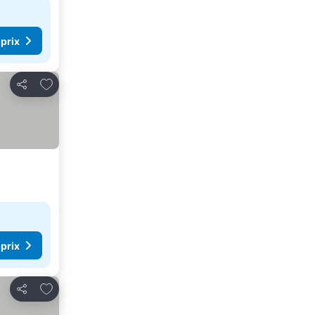
 prix
Ajouter à mes favoris
Partager
 prix
Ajouter à mes favoris
Partager