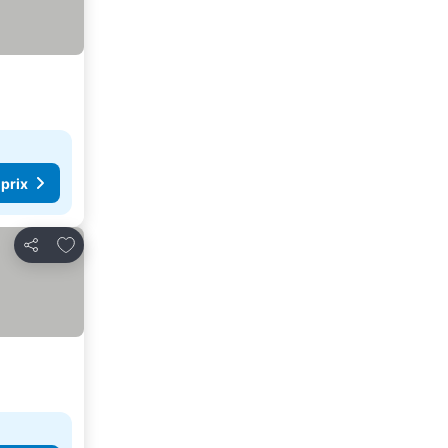
 prix
Ajouter à mes favoris
Partager