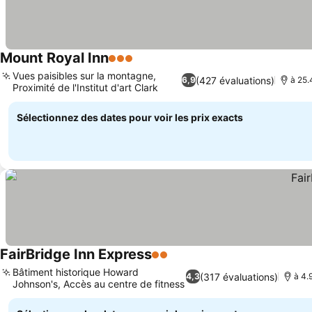
Mount Royal Inn
3 Étoiles
Consulter les prix
Vues paisibles sur la montagne,
(427 évaluations)
6,9
à 25.
Proximité de l'Institut d'art Clark
Consulter les prix
Sélectionnez des dates pour voir les prix exacts
FairBridge Inn Express
2 Étoiles
Consulter les prix
Bâtiment historique Howard
(317 évaluations)
4,3
à 4.
Johnson's, Accès au centre de fitness
Consulter les prix