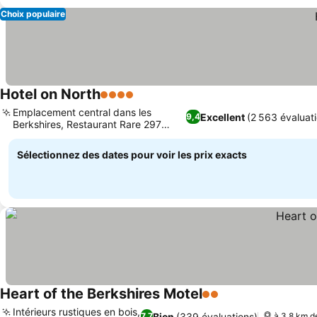
Choix populaire
Hotel on North
4 Étoiles
Consulter les prix
Emplacement central dans les
Excellent
(2 563 évaluat
9,4
Berkshires, Restaurant Rare 297
Consulter les prix
Steakhouse
Sélectionnez des dates pour voir les prix exacts
Heart of the Berkshires Motel
2 Étoiles
Consulter les prix
Intérieurs rustiques en bois,
Bien
(339 évaluations)
7,7
à 3.8 km de