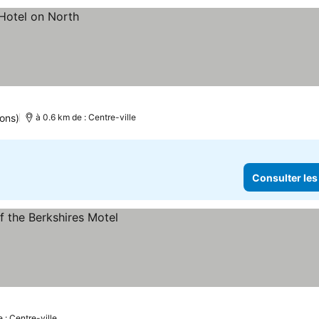
ions)
à 0.6 km de : Centre-ville
Consulter les
 : Centre-ville