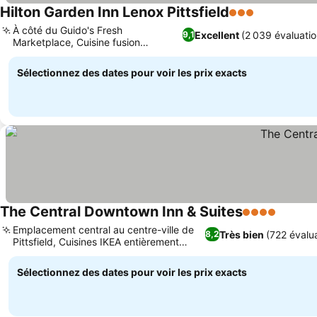
Hilton Garden Inn Lenox Pittsfield
3 Étoiles
Consulter l
À côté du Guido's Fresh
Excellent
(2 039 évaluatio
9,1
Marketplace, Cuisine fusion
Consulter les prix
asiatique chez Jae's
Sélectionnez des dates pour voir les prix exacts
The Central Downtown Inn & Suites
4 Étoiles
Consult
Emplacement central au centre-ville de
Très bien
(722 évalu
8,2
Pittsfield, Cuisines IKEA entièrement
Consulter les prix
équipées
Sélectionnez des dates pour voir les prix exacts