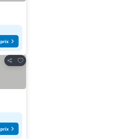
 prix
Ajouter à mes favoris
Partager
 prix