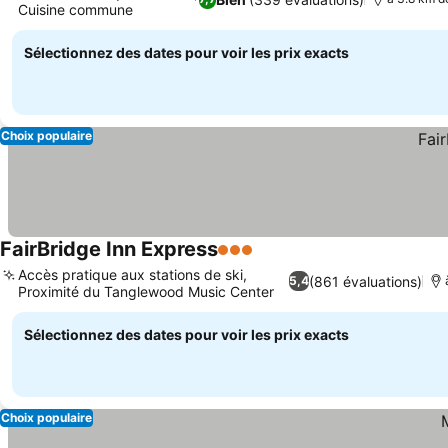
Cuisine commune
Consulter les prix
Sélectionnez des dates pour voir les prix exacts
Choix populaire
FairBridge Inn Express
3 Étoiles
Consulter les prix
Accès pratique aux stations de ski,
(861 évaluations)
5,4
Proximité du Tanglewood Music Center
Consulter les prix
Sélectionnez des dates pour voir les prix exacts
Choix populaire