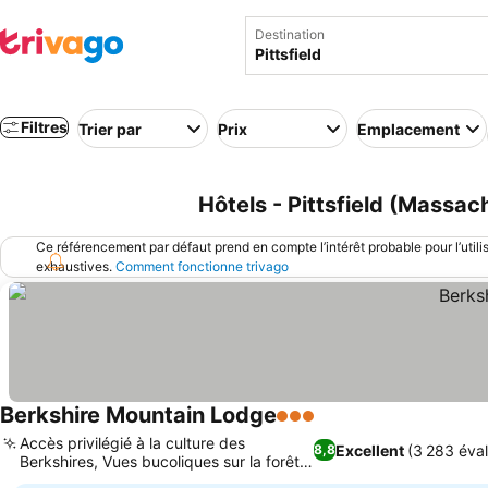
Destination
Filtres
Trier par
Prix
Emplacement
Hôtels - Pittsfield (Massac
Ce référencement par défaut prend en compte l’intérêt probable pour l’utili
exhaustives.
Comment fonctionne trivago
Berkshire Mountain Lodge
3 Étoiles
Consulter les prix
Accès privilégié à la culture des
Excellent
(3 283 éval
8,8
Berkshires, Vues bucoliques sur la forêt
Consulter les prix
et la montagne