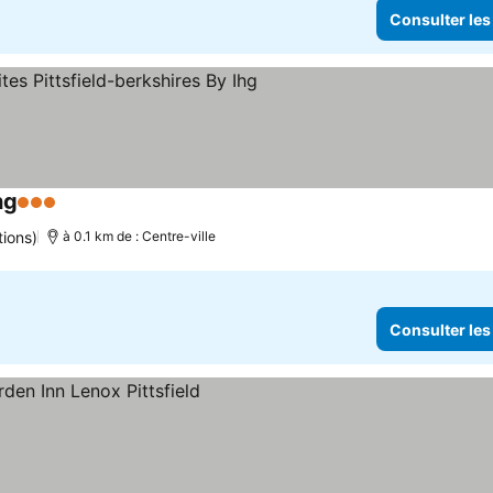
Consulter les
hg
3 Étoiles
Consulter les prix
tions)
à 0.1 km de : Centre-ville
Consulter les