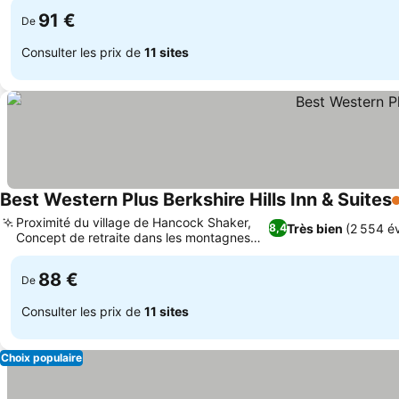
91 €
De
Consulter les prix de
11 sites
Best Western Plus Berkshire Hills Inn & Suites
3
Proximité du village de Hancock Shaker,
Très bien
(2 554 év
8,4
Concept de retraite dans les montagnes
Consulter les prix
de Berkshire
88 €
De
Consulter les prix de
11 sites
Choix populaire