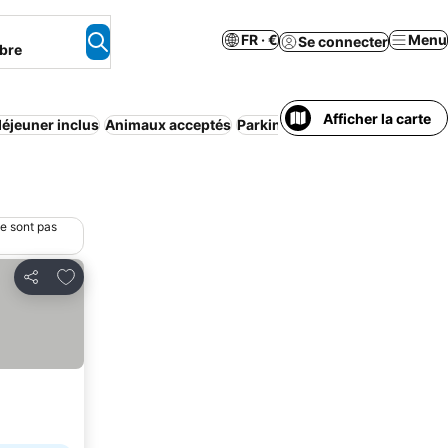
FR · €
Menu
Se connecter
bre
Afficher la carte
déjeuner inclus
Animaux acceptés
Parking
Piscine
Climatisation
ne sont pas
Ajouter à mes favoris
Partager