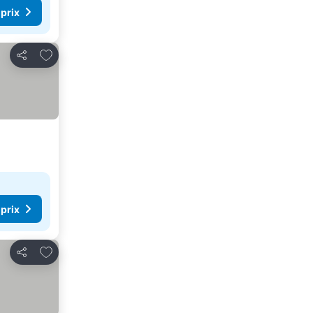
 prix
Ajouter à mes favoris
Partager
 prix
Ajouter à mes favoris
Partager