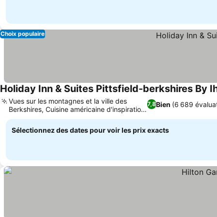
Choix populaire
Holiday Inn & Suites Pittsfield-berkshires By I
Vues sur les montagnes et la ville des
Bien
(6 689 évalua
7,8
Berkshires, Cuisine américaine d'inspiration
Consulter les prix
sudiste
Sélectionnez des dates pour voir les prix exacts