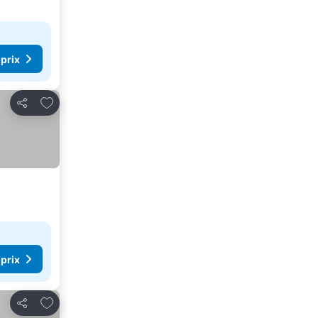
 prix
Ajouter à mes favoris
Partager
 prix
Ajouter à mes favoris
Partager