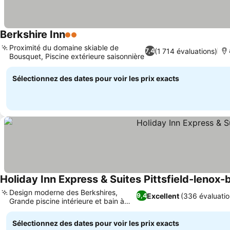
Berkshire Inn
2 Étoiles
Consulter les prix
Proximité du domaine skiable de
(1 714 évaluations)
7,4
Bousquet, Piscine extérieure saisonnière
Consulter les prix
Sélectionnez des dates pour voir les prix exacts
Holiday Inn Express & Suites Pittsfield-lenox-
Design moderne des Berkshires,
Excellent
(336 évaluatio
9,4
Grande piscine intérieure et bain à
Consulter les prix
remous
Sélectionnez des dates pour voir les prix exacts