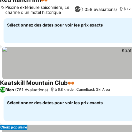
2 Étoiles
Consulter les prix
Piscine extérieure saisonnière, Le
(1 058 évaluations)
7,2
à 12
charme d'un motel historique
Consulter les prix
Sélectionnez des dates pour voir les prix exacts
Kaatskill Mountain Club
2 Étoiles
Consulter les prix
Bien
(761 évaluations)
7,8
à 6.8 km de : Camelback Ski Area
Sélectionnez des dates pour voir les prix exacts
Choix populaire