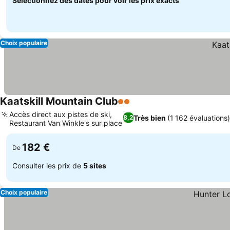
Sélectionnez des dates pour voir les prix exacts
Choix populaire
Kaatskill Mountain Club
2 Étoiles
Consulter les prix
Accès direct aux pistes de ski,
Très bien
(1 162 évaluations)
8,2
Restaurant Van Winkle's sur place
Consulter les prix
182 €
De
Consulter les prix de
5 sites
Choix populaire