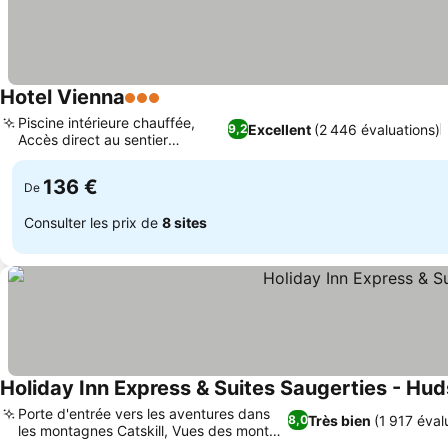
Hotel Vienna
3 Étoiles
Consulter les prix
Piscine intérieure chauffée,
Excellent
(2 446 évaluations)
9,2
Accès direct au sentier
Consulter les prix
Windham
136 €
De
Consulter les prix de
8 sites
Holiday Inn Express & Suites Saugerties - Hud
Porte d'entrée vers les aventures dans
Très bien
(1 917 éval
8,0
les montagnes Catskill, Vues des monts
Consulter les prix
Catskill