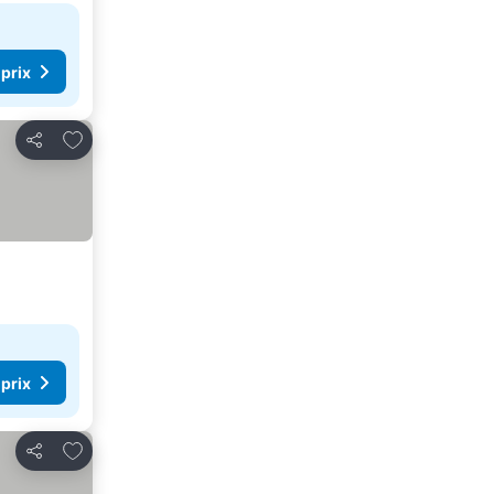
 prix
Ajouter à mes favoris
Partager
 prix
Ajouter à mes favoris
Partager