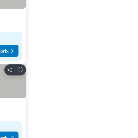
 prix
Ajouter à mes favoris
Partager
 prix