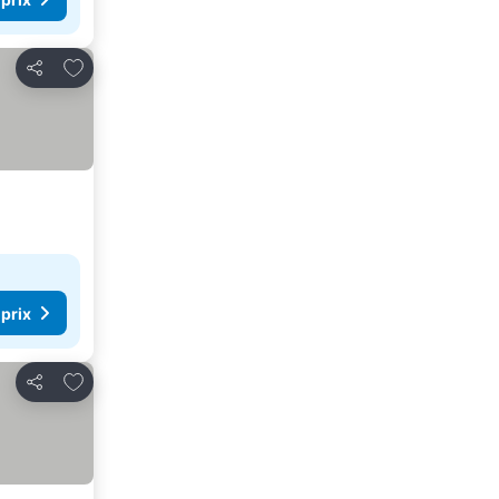
Ajouter à mes favoris
Partager
 prix
Ajouter à mes favoris
Partager