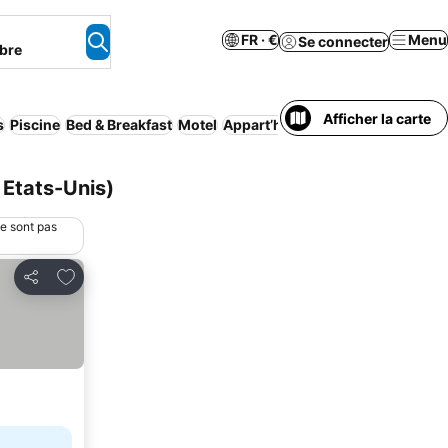
FR · €
Menu
Se connecter
bre
Afficher la carte
s
Piscine
Bed & Breakfast
Motel
Appart’hôtel
Camping
Complexe
 Etats-Unis)
ne sont pas
Ajouter à mes favoris
Partager