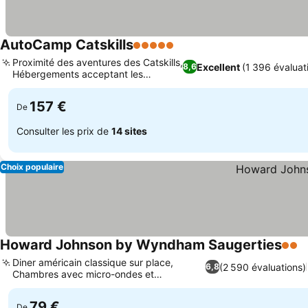
AutoCamp Catskills
5 Étoiles
Consulter les prix
Proximité des aventures des Catskills,
Excellent
(1 396 évaluat
8,6
Hébergements acceptant les
Consulter les prix
animaux
157 €
De
Consulter les prix de
14 sites
Choix populaire
Howard Johnson by Wyndham Saugerties
2 Éto
C
Diner américain classique sur place,
(2 590 évaluations)
6,8
Chambres avec micro-ondes et
Consulter les prix
réfrigérateur
79 €
De