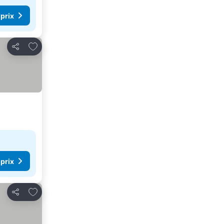
 prix
Ajouter à mes favoris
Partager
 prix
Ajouter à mes favoris
Partager