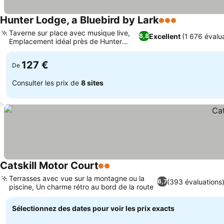
Hunter Lodge, a Bluebird by Lark
3 Étoiles
Consulter le
Taverne sur place avec musique live,
Excellent
(1 676 évalu
8,8
Emplacement idéal près de Hunter
Consulter les prix
Mountain
127 €
De
Consulter les prix de
8 sites
Catskill Motor Court
2 Étoiles
Consulter les prix
Terrasses avec vue sur la montagne ou la
(393 évaluations
6,7
piscine, Un charme rétro au bord de la route
Consulter les prix
Sélectionnez des dates pour voir les prix exacts