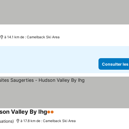
à 14.1 km de : Camelback Ski Area
Consulter les
son Valley By Ihg
2 Étoiles
Consulter les prix
uations)
à 17.8 km de : Camelback Ski Area