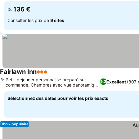
136 €
De
Consulter les prix de
9 sites
Fairlawn Inn
3 Étoiles
Consulter les prix
Petit-déjeuner personnalisé préparé sur
Excellent
(807 
9,2
commande, Chambres avec vue panoramique
Consulter les prix
sur la montagne
Sélectionnez des dates pour voir les prix exacts
Choix populaire