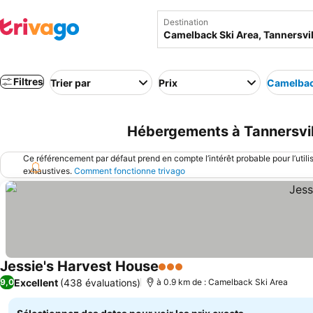
Destination
Filtres
Trier par
Prix
Camelbac
Hébergements à Tannersvill
Ce référencement par défaut prend en compte l’intérêt probable pour l’utili
exhaustives.
Comment fonctionne trivago
Jessie's Harvest House
3 Étoiles
Consulter les prix
Excellent
(438 évaluations)
9,0
à 0.9 km de : Camelback Ski Area