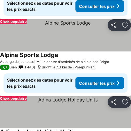
Sélectionnez des dates pour voir
Consulter les prix
les prix exacts
Choix populaire
Partager
Aj
Alpine Sports Lodge
Consulter les prix
Auberge de jeunesse
Le centre d'activités de plein air de Bright
Consulter 
7,7
Bien
1 440
Bright, à 7.3 km de : Porepunkah
Sélectionnez des dates pour voir
Consulter les prix
les prix exacts
Choix populaire
Partager
Aj