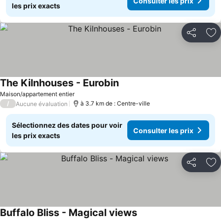
Consulter les prix
les prix exacts
Partager
Aj
The Kilnhouses - Eurobin
Consulter les prix
Maison/appartement entier
/
à 3.7 km de : Centre-ville
Aucune évaluation
Sélectionnez des dates pour voir
Consulter les prix
les prix exacts
Partager
Aj
Buffalo Bliss - Magical views
Consulter les prix