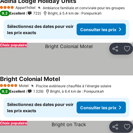
Adina Lodge Holiday Units
Consulter les prix
Appart’hôtel
Ambiance familiale et conviviale pour les groupes
Con
4 Étoiles
9,2
Excellent
723
Bright, à 5.4 km de : Porepunkah
Sélectionnez des dates pour voir
Consulter les prix
les prix exacts
Choix populaire
Partager
Aj
Bright Colonial Motel
Consulter les prix
Motel
Piscine extérieure chauffée à l'énergie solaire
Consulter 
5 Étoiles
9,2
Excellent
1 329
Bright, à 6.4 km de : Porepunkah
Sélectionnez des dates pour voir
Consulter les prix
les prix exacts
Choix populaire
Partager
Aj