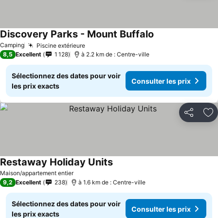
Discovery Parks - Mount Buffalo
Consulter les prix
Camping
Piscine extérieure
Consulter les prix
8,5
Excellent
1 128
à 2.2 km de : Centre-ville
Sélectionnez des dates pour voir
Consulter les prix
les prix exacts
Partager
Aj
Restaway Holiday Units
Consulter les prix
Maison/appartement entier
9,2
Excellent
238
à 1.6 km de : Centre-ville
Sélectionnez des dates pour voir
Consulter les prix
les prix exacts