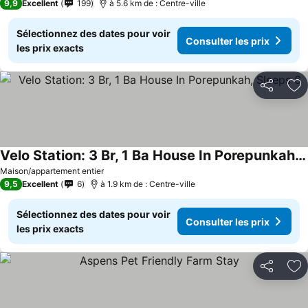
9,9
Excellent
199
à 5.6 km de : Centre-ville
Sélectionnez des dates pour voir
Consulter les prix
les prix exacts
Partager
Aj
Velo Station: 3 Br, 1 Ba House In Porepunkah, Sleeps 6
Consulter les prix
Maison/appartement entier
9,5
Excellent
6
à 1.9 km de : Centre-ville
Sélectionnez des dates pour voir
Consulter les prix
les prix exacts
Partager
Aj