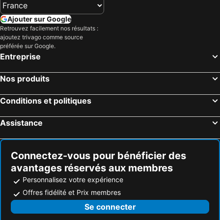
Brisbane, Queensland Hôtels
Adelaïde, Australie du Sud Hôtels
Surfers Paradise, Queensland Hôtels
Perth, Australie-Occidentale Hôtels
Ajouter sur Google
Retrouvez facilement nos résultats :
Canberra, Australian Capital Territory Hôtels
Cairns, Queensland Hôtels
ajoutez trivago comme source
Port Douglas, Queensland Hôtels
préférée sur Google.
Entreprise
Nos produits
Conditions et politiques
Assistance
Connectez-vous pour bénéficier des
avantages réservés aux membres
Personnalisez votre expérience
Offres fidélité et Prix membres
Se connecter