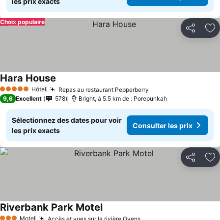
les prix exacts
Choix populaire
Partager
Aj
Hara House
Consulter les prix
Hôtel
Repas au restaurant Pepperberry
Consulter les prix
5 Étoiles
9,6
Excellent
578
Bright, à 5.5 km de : Porepunkah
Sélectionnez des dates pour voir
Consulter les prix
les prix exacts
Partager
Aj
Riverbank Park Motel
Consulter les prix
Motel
Accès et vues sur la rivière Ovens