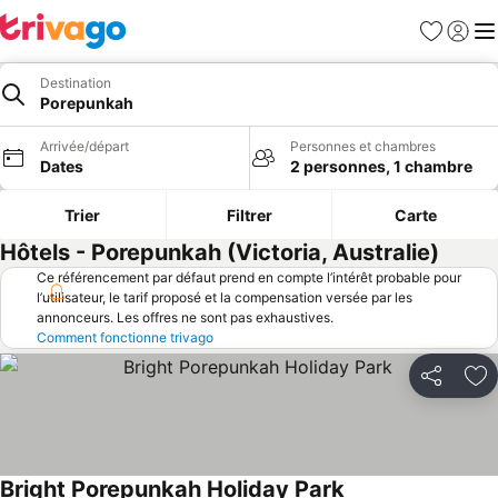
Favoris
Se con
Me
Destination
Porepunkah
Arrivée/départ
Personnes et chambres
Dates
2 personnes, 1 chambre
Trier
Filtrer
Carte
Hôtels - Porepunkah (Victoria, Australie)
Ce référencement par défaut prend en compte l’intérêt probable pour
l’utilisateur, le tarif proposé et la compensation versée par les
annonceurs. Les offres ne sont pas exhaustives.
Comment fonctionne trivago
Partager
Aj
Bright Porepunkah Holiday Park