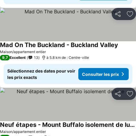
Partager
Aj
Mad On The Buckland - Buckland Valley
Consulte
Maison/appartement entier
9,7
Excellent
13
à 5.8 km de : Centre-ville
Sélectionnez des dates pour voir
Consulter les prix
les prix exacts
Partager
Aj
Neuf étapes - Mount Buffalo isolement de luxe
Consulter les prix
Maison/appartement entier