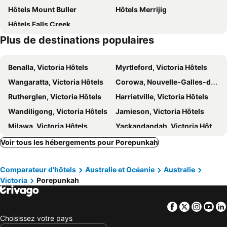
Hôtels Mount Buller
Hôtels Merrijig
Hôtels Falls Creek
Plus de destinations populaires
Benalla, Victoria Hôtels
Myrtleford, Victoria Hôtels
Wangaratta, Victoria Hôtels
Corowa, Nouvelle-Galles-du-Sud Hôtels
Rutherglen, Victoria Hôtels
Harrietville, Victoria Hôtels
Wandiligong, Victoria Hôtels
Jamieson, Victoria Hôtels
Milawa, Victoria Hôtels
Yackandandah, Victoria Hôtels
Chiltern, Victoria Hôtels
Barnawartha, Victoria Hôtels
Voir tous les hébergements pour Porepunkah
Melbourne, Victoria Hôtels
Daylesford, Victoria Hôtels
Comparateur d'hôtels
Australie et Océanie
Australie
Geelong, Victoria Hôtels
Ballarat, Victoria Hôtels
Victoria
Porepunkah
Bendigo, Victoria Hôtels
Mornington, Victoria Hôtels
Ocean Grove, Victoria Hôtels
Cranbourne, Victoria Hôtels
Facebook
Twitter
Insta
Yo
Rosebud, Victoria Hôtels
Sydney, Nouvelle-Galles-du-Sud Hôtels
Choisissez votre pays