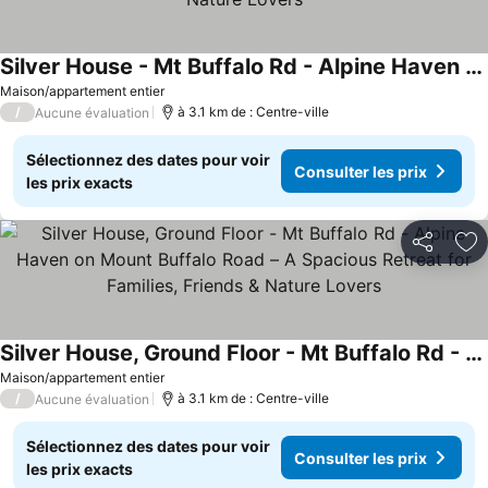
Silver House - Mt Buffalo Rd - Alpine Haven on Mount Buffalo Road – A Spacious Retreat for Families, Friends & Nature Lovers
Consulter les prix
Maison/appartement entier
/
à 3.1 km de : Centre-ville
Aucune évaluation
Sélectionnez des dates pour voir
Consulter les prix
les prix exacts
Partager
Aj
Silver House, Ground Floor - Mt Buffalo Rd - Alpine Haven on Mount Buffalo Road – A Spacious Retreat for Families, Friends & Nature Lovers
Consulter les prix
Maison/appartement entier
/
à 3.1 km de : Centre-ville
Aucune évaluation
Sélectionnez des dates pour voir
Consulter les prix
les prix exacts