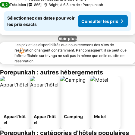
Consulter les prix
3 Étoiles
8,2
Très bien
866
Bright, à 6.3 km de : Porepunkah
Sélectionnez des dates pour voir
Consulter les prix
les prix exacts
Voir plus
Les prix et les disponibilités que nous recevons des sites de
réservation changent constamment. Par conséquent, il se peut que
l’offre affichée sur trivago ne soit pas la même que celle du site de
réservation.
Porepunkah : autres hébergements
Appart’hôt
Appart’hôt
Camping
Motel
el
el
Porepunkah : catégories d’hôtels populaires