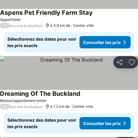
Aspens Pet Friendly Farm Stay
Consulter les prix
Appart’hôtel
/
à 3.9 km de : Centre-ville
Aucune évaluation
Sélectionnez des dates pour voir
Consulter les prix
les prix exacts
Partager
Aj
Dreaming Of The Buckland
Consulter les prix
Maison/appartement entier
/
à 7.2 km de : Centre-ville
Aucune évaluation
Sélectionnez des dates pour voir
Consulter les prix
les prix exacts