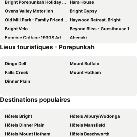
Bright Porepunkah Holiday Park
Hara House
Ovens Valley Motor Inn
Bright Gypsy
Old Mill Park - Family Friendly And Pet Friendly
Haywood Retreat, Bright
Bright Velo
Beyond Bliss - Guesthouse 1
Eugenie Cottage 1930S Art Deco
Abenaki
Lieux touristiques - Porepunkah
Morses Secret
Aalborg Bright
Leander On Delany@bright
Collins Cottage - Luxury Accommodation
Dingo Dell
Mount Buffalo
Abbys Cottages
Discovery Parks - Bright
Falls Creek
Mount Hotham
Dinner Plain
Destinations populaires
Hôtels Bright
Hôtels Albury/Wodonga
Hôtels Dinner Plain
Hôtels Mansfield
Hôtels Mount Hotham
Hôtels Beechworth