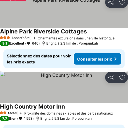
Partager
Aj
Alpine Park Riverside Cottages
Consulter les prix
Appart’hôtel
Charmantes excursions dans une ville historique
Consul
3 Étoiles
9,1
Excellent
640
Bright, à 2.3 km de : Porepunkah
Sélectionnez des dates pour voir
Consulter les prix
les prix exacts
Partager
Aj
High Country Motor Inn
Consulter les prix
Motel
Proximité des domaines skiables et des parcs nationaux
Consult
2 Étoiles
7,7
Bien
1 993
Bright, à 5.8 km de : Porepunkah