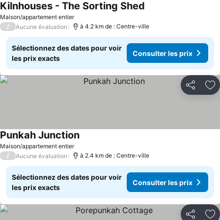
Kilnhouses - The Sorting Shed
Consulter les prix
Maison/appartement entier
/
à 4.2 km de : Centre-ville
Aucune évaluation
Sélectionnez des dates pour voir
Consulter les prix
les prix exacts
Partager
Aj
Punkah Junction
Consulter les prix
Maison/appartement entier
/
à 2.4 km de : Centre-ville
Aucune évaluation
Sélectionnez des dates pour voir
Consulter les prix
les prix exacts
Partager
Aj