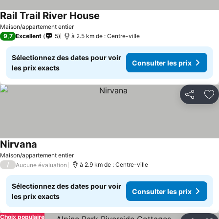
Rail Trail River House
Consulter les prix
Maison/appartement entier
9,7
Excellent
5
à 2.5 km de : Centre-ville
Sélectionnez des dates pour voir
Consulter les prix
les prix exacts
Partager
Aj
Nirvana
Consulter les prix
Maison/appartement entier
/
à 2.9 km de : Centre-ville
Aucune évaluation
Sélectionnez des dates pour voir
Consulter les prix
les prix exacts
Choix populaire