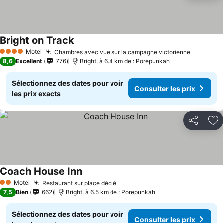
Bright on Track
Consulter les prix
Motel
Chambres avec vue sur la campagne victorienne
Consulter
4 Étoiles
8,6
Excellent
776
Bright, à 6.4 km de : Porepunkah
Sélectionnez des dates pour voir
Consulter les prix
les prix exacts
Partager
Aj
Coach House Inn
Consulter les prix
Motel
Restaurant sur place dédié
Consulter les prix
2 Étoiles
7,5
Bien
662
Bright, à 6.5 km de : Porepunkah
Sélectionnez des dates pour voir
Consulter les prix