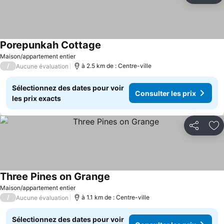
Porepunkah Cottage
Consulter les prix
Maison/appartement entier
/
à 2.5 km de : Centre-ville
Aucune évaluation
Sélectionnez des dates pour voir
Consulter les prix
les prix exacts
Partager
Aj
Three Pines on Grange
Consulter les prix
Maison/appartement entier
/
à 1.1 km de : Centre-ville
Aucune évaluation
Sélectionnez des dates pour voir