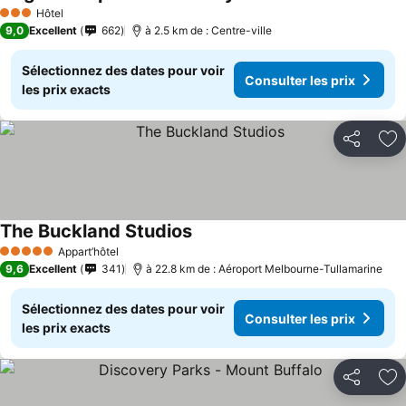
Consulter les prix
Hôtel
3 Étoiles
9,0
Excellent
662
à 2.5 km de : Centre-ville
Sélectionnez des dates pour voir
Consulter les prix
les prix exacts
Partager
Aj
The Buckland Studios
Consulter les prix
Appart’hôtel
5 Étoiles
9,6
Excellent
341
à 22.8 km de : Aéroport Melbourne-Tullamarine
Sélectionnez des dates pour voir
Consulter les prix
les prix exacts
Partager
Aj