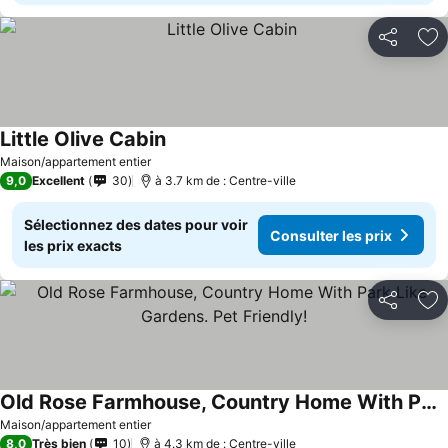
Partager
Aj
Little Olive Cabin
Consulter les prix
Maison/appartement entier
9,0
Excellent
30
à 3.7 km de : Centre-ville
Sélectionnez des dates pour voir
Consulter les prix
les prix exacts
Partager
Aj
Old Rose Farmhouse, Country Home With Park Like Gardens. Pet Friendly!
Consulter les prix
Maison/appartement entier
8,0
Très bien
10
à 4.3 km de : Centre-ville