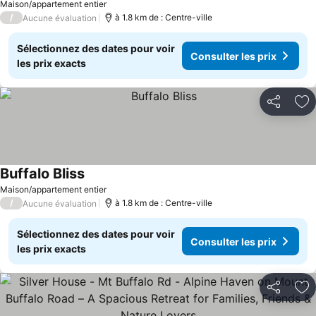
Maison/appartement entier
/
à 1.8 km de : Centre-ville
Aucune évaluation
Sélectionnez des dates pour voir
Consulter les prix
les prix exacts
Partager
Aj
Buffalo Bliss
Consulter les prix
Maison/appartement entier
/
à 1.8 km de : Centre-ville
Aucune évaluation
Sélectionnez des dates pour voir
Consulter les prix
les prix exacts
Partager
Aj