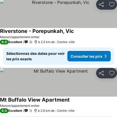
Partager
Aj
Riverstone - Porepunkah, Vic
Consulter les prix
Maison/appartement entier
9,0
Excellent
2
à 2.5 km de : Centre-ville
Sélectionnez des dates pour voir
Consulter les prix
les prix exacts
Partager
Aj
Mt Buffalo View Apartment
Consulter les prix
Maison/appartement entier
9,0
Excellent
1
à 2.6 km de : Centre-ville