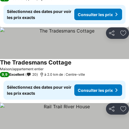
Sélectionnez des dates pour voir
Consulter les prix
les prix exacts
Partager
Aj
The Tradesmans Cottage
Consulter les prix
Maison/appartement entier
9,9
Excellent
20
à 2.0 km de : Centre-ville
Sélectionnez des dates pour voir
Consulter les prix
les prix exacts
Partager
Aj