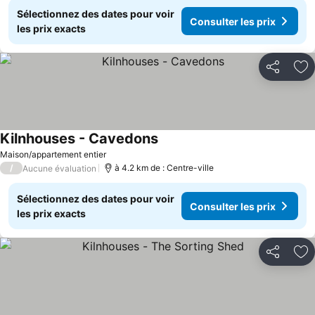
Sélectionnez des dates pour voir
Consulter les prix
les prix exacts
Partager
Aj
Kilnhouses - Cavedons
Consulter les prix
Maison/appartement entier
/
à 4.2 km de : Centre-ville
Aucune évaluation
Sélectionnez des dates pour voir
Consulter les prix
les prix exacts
Partager
Aj