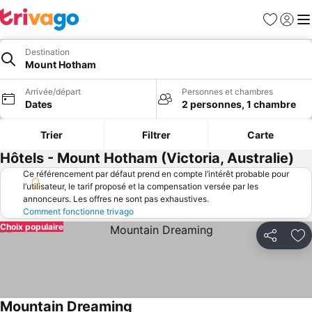
Favoris
Se con
Me
Destination
Mount Hotham
Arrivée/départ
Personnes et chambres
Dates
2 personnes, 1 chambre
Trier
Filtrer
Carte
Hôtels - Mount Hotham (Victoria, Australie)
Ce référencement par défaut prend en compte l’intérêt probable pour
l’utilisateur, le tarif proposé et la compensation versée par les
annonceurs. Les offres ne sont pas exhaustives.
Comment fonctionne trivago
Choix populaire
Partager
Aj
Mountain Dreaming