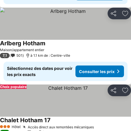
Partager
Aj
Arlberg Hotham
Consulter les prix
Maison/appartement entier
7,1
501
à 1.1 km de : Centre-ville
Sélectionnez des dates pour voir
Consulter les prix
les prix exacts
Choix populaire
Partager
Aj
Chalet Hotham 17
Consulter les prix
Hôtel
Accès direct aux remontées mécaniques
Consulter les pri
3 Étoiles