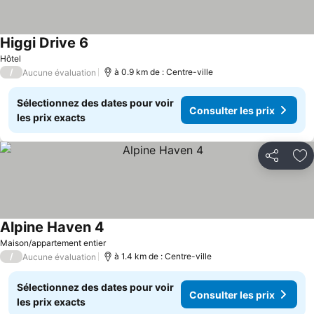
Higgi Drive 6
Consulter les prix
Hôtel
/
à 0.9 km de : Centre-ville
Aucune évaluation
Sélectionnez des dates pour voir
Consulter les prix
les prix exacts
Partager
Aj
Alpine Haven 4
Consulter les prix
Maison/appartement entier
/
à 1.4 km de : Centre-ville
Aucune évaluation
Sélectionnez des dates pour voir
Consulter les prix
les prix exacts