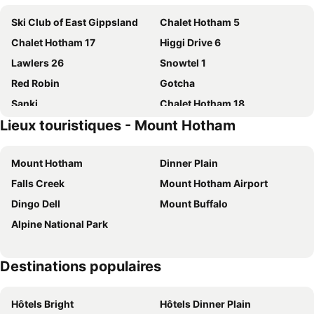
Ski Club of East Gippsland
Chalet Hotham 5
Chalet Hotham 17
Higgi Drive 6
Lawlers 26
Snowtel 1
Red Robin
Gotcha
Sanki
Chalet Hotham 18
Lieux touristiques - Mount Hotham
Crooked 2
Snow Bound
Majella
Hideaway
Mount Hotham
Dinner Plain
Welkuminn
Blue Sky Lodge
Falls Creek
Mount Hotham Airport
Tetleys
Hotel High Plains
Dingo Dell
Mount Buffalo
Vertical Limit
Shiraz
Alpine National Park
Snowdrop Lodge
Double Bridges
Ropers
Crystal Brook
Destinations populaires
Falls Creek Hotel
Summit Ridge Alpine Lodge
Maisonettes Falls Creek
Karelia Alpine Lodge
Hôtels Bright
Hôtels Dinner Plain
Silverski
Huski Apartments Falls Creek