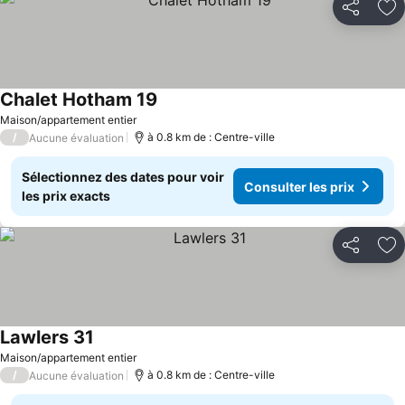
Partager
Aj
Chalet Hotham 19
Consulter les prix
Maison/appartement entier
/
à 0.8 km de : Centre-ville
Aucune évaluation
Sélectionnez des dates pour voir
Consulter les prix
les prix exacts
Partager
Aj
Lawlers 31
Consulter les prix
Maison/appartement entier
/
à 0.8 km de : Centre-ville
Aucune évaluation