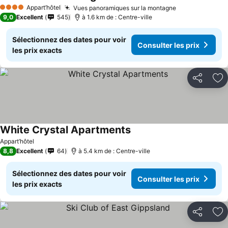
Consulter les prix
Appart’hôtel
Vues panoramiques sur la montagne
Consulter les
4 Étoiles
9,0
Excellent
545
à 1.6 km de : Centre-ville
Sélectionnez des dates pour voir
Consulter les prix
les prix exacts
Partager
Aj
White Crystal Apartments
Consulter les prix
Appart’hôtel
8,8
Excellent
64
à 5.4 km de : Centre-ville
Sélectionnez des dates pour voir
Consulter les prix
les prix exacts
Partager
Aj