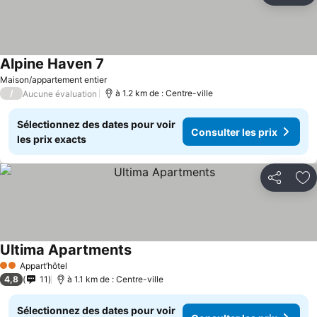
Alpine Haven 7
Consulter les prix
Maison/appartement entier
/
à 1.2 km de : Centre-ville
Aucune évaluation
Sélectionnez des dates pour voir
Consulter les prix
les prix exacts
Partager
Aj
Ultima Apartments
Consulter les prix
Appart’hôtel
2 Étoiles
4,8
11
à 1.1 km de : Centre-ville
Sélectionnez des dates pour voir