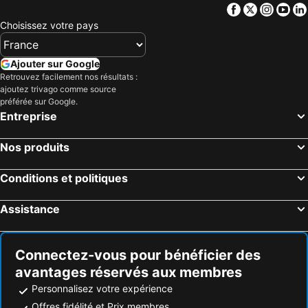
Facebook
Twitter
Insta
Yo
Cairns, Queensland Hôtels
Port Douglas, Queensland Hôtels
Choisissez votre pays
Ajouter sur Google
Retrouvez facilement nos résultats :
ajoutez trivago comme source
préférée sur Google.
Entreprise
Nos produits
Conditions et politiques
Assistance
Connectez-vous pour bénéficier des
avantages réservés aux membres
Personnalisez votre expérience
Offres fidélité et Prix membres