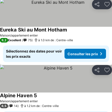
Partager
Aj
Eureka Ski au Mont Hotham
Consulter les prix
Maison/appartement entier
9,2
Excellent
75
à 1.0 km de : Centre-ville
Sélectionnez des dates pour voir
Consulter les prix
les prix exacts
Partager
Aj
Alpine Haven 5
Consulter les prix
Maison/appartement entier
6,5
14
à 1.2 km de : Centre-ville