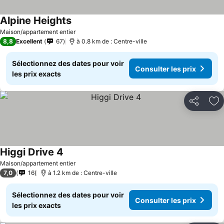
Alpine Heights
Consulter les prix
Maison/appartement entier
8,8
Excellent
67
à 0.8 km de : Centre-ville
Sélectionnez des dates pour voir
Consulter les prix
les prix exacts
Partager
Aj
Higgi Drive 4
Consulter les prix
Maison/appartement entier
7,0
16
à 1.2 km de : Centre-ville
Sélectionnez des dates pour voir
Consulter les prix
les prix exacts