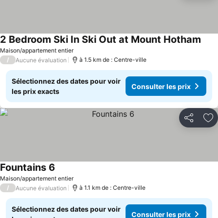
2 Bedroom Ski In Ski Out at Mount Hotham
Cons
Maison/appartement entier
/
à 1.5 km de : Centre-ville
Aucune évaluation
Sélectionnez des dates pour voir
Consulter les prix
les prix exacts
Partager
Aj
Fountains 6
Consulter les prix
Maison/appartement entier
/
à 1.1 km de : Centre-ville
Aucune évaluation
Sélectionnez des dates pour voir
Consulter les prix