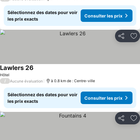
Sélectionnez des dates pour voir
Consulter les prix
les prix exacts
Partager
Aj
Lawlers 26
Consulter les prix
Hôtel
/
à 0.8 km de : Centre-ville
Aucune évaluation
Sélectionnez des dates pour voir
Consulter les prix
les prix exacts
Partager
Aj