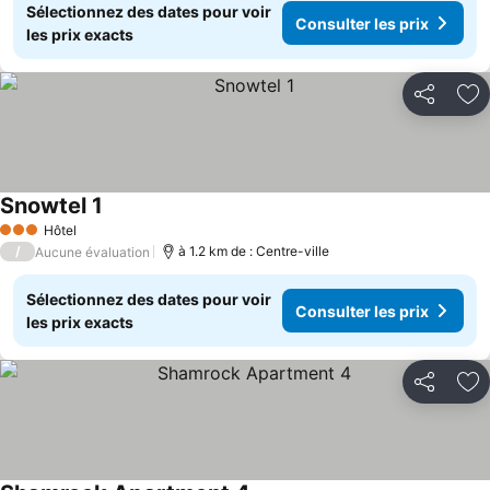
Sélectionnez des dates pour voir
Consulter les prix
les prix exacts
Partager
Aj
Snowtel 1
Consulter les prix
Hôtel
3 Étoiles
/
à 1.2 km de : Centre-ville
Aucune évaluation
Sélectionnez des dates pour voir
Consulter les prix
les prix exacts
Partager
Aj