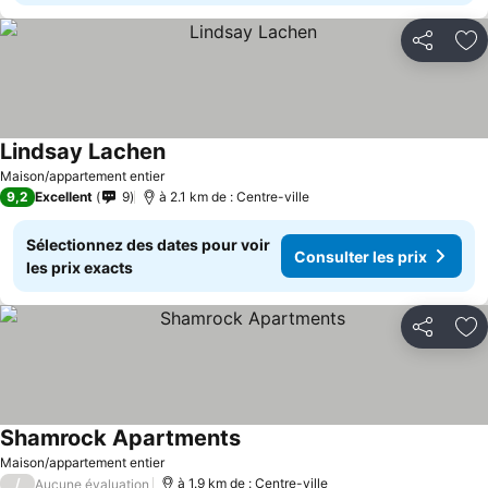
Partager
Aj
Lindsay Lachen
Consulter les prix
Maison/appartement entier
9,2
Excellent
9
à 2.1 km de : Centre-ville
Sélectionnez des dates pour voir
Consulter les prix
les prix exacts
Partager
Aj
Shamrock Apartments
Consulter les prix
Maison/appartement entier
/
à 1.9 km de : Centre-ville
Aucune évaluation