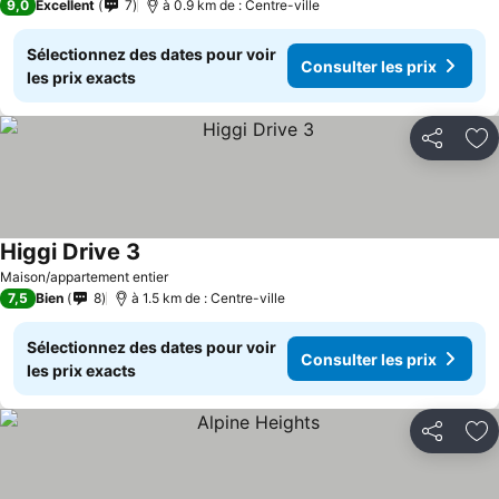
9,0
Excellent
7
à 0.9 km de : Centre-ville
Sélectionnez des dates pour voir
Consulter les prix
les prix exacts
Partager
Aj
Higgi Drive 3
Consulter les prix
Maison/appartement entier
7,5
Bien
8
à 1.5 km de : Centre-ville
Sélectionnez des dates pour voir
Consulter les prix
les prix exacts
Partager
Aj