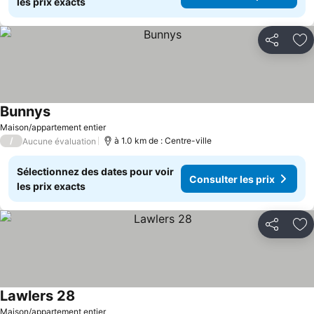
les prix exacts
Partager
Aj
Bunnys
Consulter les prix
Maison/appartement entier
/
à 1.0 km de : Centre-ville
Aucune évaluation
Sélectionnez des dates pour voir
Consulter les prix
les prix exacts
Partager
Aj
Lawlers 28
Consulter les prix
Maison/appartement entier