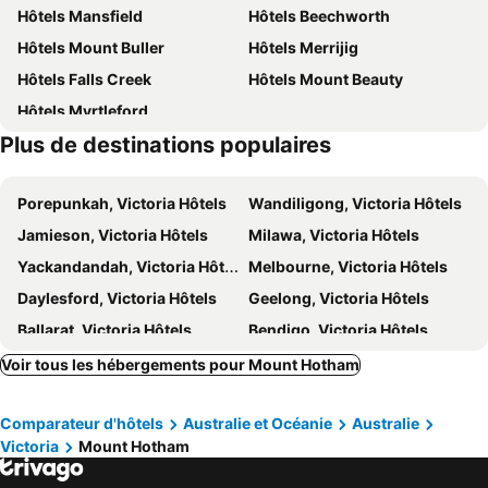
Hôtels Mansfield
Hôtels Beechworth
Diana Alpine Lodge
Feathertop Alpine Lodge
Hôtels Mount Buller
Hôtels Merrijig
Ripparoo Lodge
Nelse Lodge
Hôtels Falls Creek
Hôtels Mount Beauty
Quay West Resort & Spa Falls Creek
St Falls Resort
Hôtels Myrtleford
Plus de destinations populaires
Porepunkah, Victoria Hôtels
Wandiligong, Victoria Hôtels
Jamieson, Victoria Hôtels
Milawa, Victoria Hôtels
Yackandandah, Victoria Hôtels
Melbourne, Victoria Hôtels
Daylesford, Victoria Hôtels
Geelong, Victoria Hôtels
Ballarat, Victoria Hôtels
Bendigo, Victoria Hôtels
Mornington, Victoria Hôtels
Ocean Grove, Victoria Hôtels
Voir tous les hébergements pour Mount Hotham
Cranbourne, Victoria Hôtels
Rosebud, Victoria Hôtels
Comparateur d'hôtels
Australie et Océanie
Australie
Sydney, Nouvelle-Galles-du-Sud Hôtels
Brisbane, Queensland Hôtels
Victoria
Mount Hotham
Adelaïde, Australie du Sud Hôtels
Surfers Paradise, Queensland Hôtels
Perth, Australie-Occidentale Hôtels
Canberra, Australian Capital Territory Hôtels