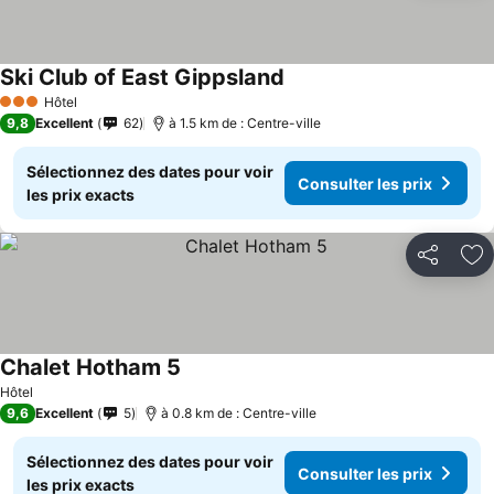
Ski Club of East Gippsland
Consulter les prix
Hôtel
3 Étoiles
9,8
Excellent
62
à 1.5 km de : Centre-ville
Sélectionnez des dates pour voir
Consulter les prix
les prix exacts
Partager
Aj
Chalet Hotham 5
Consulter les prix
Hôtel
9,6
Excellent
5
à 0.8 km de : Centre-ville
Sélectionnez des dates pour voir
Consulter les prix
les prix exacts