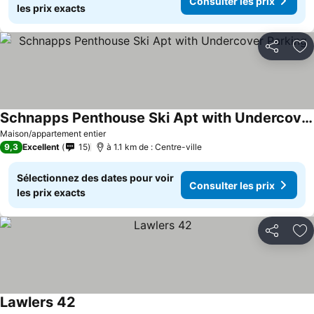
Consulter les prix
les prix exacts
Partager
Aj
Schnapps Penthouse Ski Apt with Undercover Parking
Consulter les prix
Maison/appartement entier
9,3
Excellent
15
à 1.1 km de : Centre-ville
Sélectionnez des dates pour voir
Consulter les prix
les prix exacts
Partager
Aj
Lawlers 42
Consulter les prix