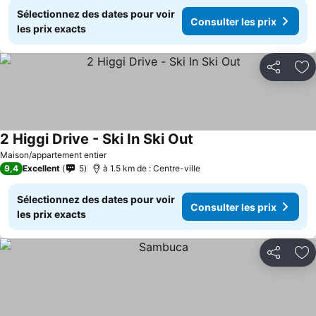
Sélectionnez des dates pour voir
Consulter les prix
les prix exacts
Partager
Aj
2 Higgi Drive - Ski In Ski Out
Consulter les prix
Maison/appartement entier
9,4
Excellent
5
à 1.5 km de : Centre-ville
Sélectionnez des dates pour voir
Consulter les prix
les prix exacts
Partager
Aj