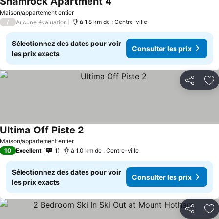
Shamrock Apartment 4
Consulter les prix
Maison/appartement entier
/
à 1.8 km de : Centre-ville
Aucune évaluation
Sélectionnez des dates pour voir
Consulter les prix
les prix exacts
Partager
Aj
Ultima Off Piste 2
Consulter les prix
Maison/appartement entier
10
Excellent
1
à 1.0 km de : Centre-ville
Sélectionnez des dates pour voir
Consulter les prix
les prix exacts
Partager
Aj