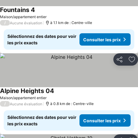
Fountains 4
Consulter les prix
Maison/appartement entier
/
à 1.1 km de : Centre-ville
Aucune évaluation
Sélectionnez des dates pour voir
Consulter les prix
les prix exacts
Partager
Aj
Alpine Heights 04
Consulter les prix
Maison/appartement entier
/
à 0.8 km de : Centre-ville
Aucune évaluation
Sélectionnez des dates pour voir
Consulter les prix
les prix exacts