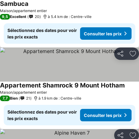
Sambuca
Consulter les prix
Maison/appartement entier
9,5
Excellent
20
à 5.4 km de : Centre-ville
Sélectionnez des dates pour voir
Consulter les prix
les prix exacts
Partager
Aj
Appartement Shamrock 9 Mount Hotham
Consul
Maison/appartement entier
7,7
Bien
21
à 1.9 km de : Centre-ville
Sélectionnez des dates pour voir
Consulter les prix
les prix exacts
Partager
Aj