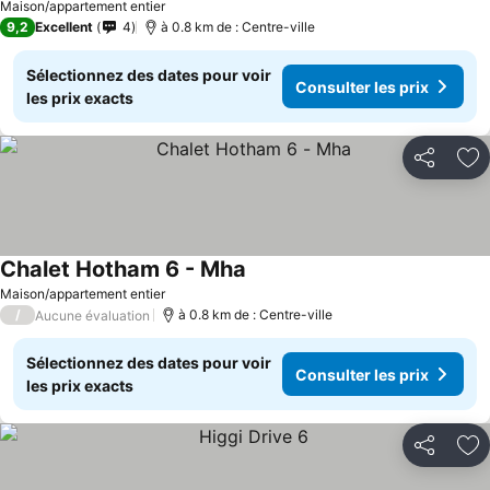
Maison/appartement entier
9,2
Excellent
4
à 0.8 km de : Centre-ville
Sélectionnez des dates pour voir
Consulter les prix
les prix exacts
Partager
Aj
Chalet Hotham 6 - Mha
Consulter les prix
Maison/appartement entier
/
à 0.8 km de : Centre-ville
Aucune évaluation
Sélectionnez des dates pour voir
Consulter les prix
les prix exacts
Partager
Aj