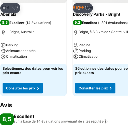
Ajouter à mes favoris
Ajouter à mes favor
Hôtel
Hôtel
4 Étoiles
Partager
Partager
Abenaki
Discovery Parks - Bright
8,5
9,2
Excellent
(
14 évaluations
)
Excellent
(
1 891 évaluations
)
Bright, Australie
Bright, à 8.3 km de : Centre-vil
Parking
Piscine
Animaux acceptés
Parking
Climatisation
Climatisation
Consulter les prix
Consulter les prix
Sélectionnez des dates pour voir les
Sélectionnez des dates pour voi
prix exacts
prix exacts
Consulter les prix
Consulter les prix
Avis
Excellent
8,5
sur la base de 14 évaluations provenant de sites
réputés