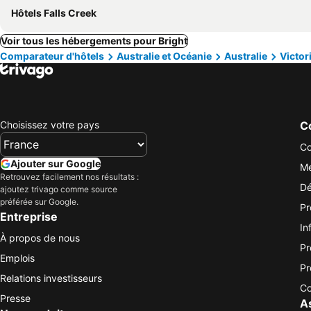
Hôtels Falls Creek
Voir tous les hébergements pour Bright
Comparateur d'hôtels
Australie et Océanie
Australie
Victor
Choisissez votre pays
Co
Co
Ajouter sur Google
Me
Retrouvez facilement nos résultats :
Dé
ajoutez trivago comme source
préférée sur Google.
Pr
Entreprise
In
À propos de nous
Pr
Emplois
Pr
Relations investisseurs
Co
Presse
A