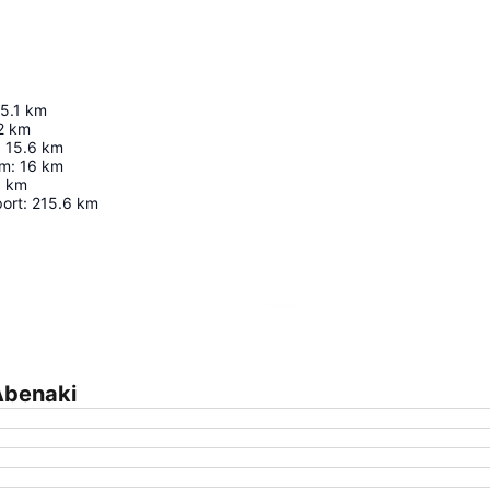
5.1
km
2
km
:
15.6
km
am
:
16
km
1
km
port
:
215.6
km
Agrandir la carte
Abenaki