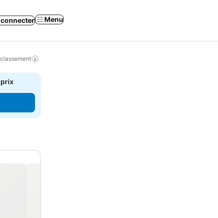
Menu
 connecter
 classement
 prix