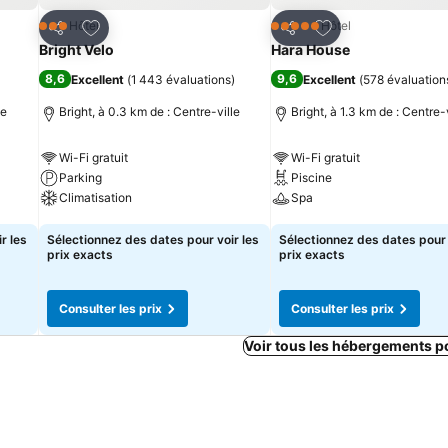
is
Ajouter à mes favoris
Ajouter à mes fav
Hôtel
Hôtel
3 Étoiles
5 Étoiles
Partager
Partager
Bright Velo
Hara House
8,6
9,6
Excellent
(
1 443 évaluations
)
Excellent
(
578 évaluation
le
Bright, à 0.3 km de : Centre-ville
Bright, à 1.3 km de : Centre-
Wi-Fi gratuit
Wi-Fi gratuit
Parking
Piscine
Climatisation
Spa
Consulter les prix
Consulter les prix
r les
Sélectionnez des dates pour voir les
Sélectionnez des dates pour 
prix exacts
prix exacts
Consulter les prix
Consulter les prix
Voir tous les hébergements p