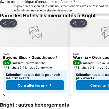
Quelle est la politique d'annulation de Abenaki?
Les prix et les disponibilités que nous recevons des sites de réservation
pas la même que celle du site de réservation.
Parmi les Hôtels les mieux notés à Bright
Ajouter à mes favoris
Ajouter à mes f
Partager
Partager
Hôtel
Hôtel
Beyond Bliss - Guesthouse 1
Warrina - Over Lo
9,0
8,8
Excellent
(
25 évaluations
)
Excellent
(
35 évalua
Bright, à 0.4 km de : Centre-ville
Bright, à 0.5 km de : Ce
Sélectionnez des dates pour voir
Sélectionnez des da
les prix exacts
prix exacts
Consulter les prix
Consulter l
Bright : autres hébergements