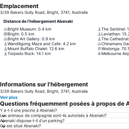
Emplacement
3/39 Bakers Gully Road, Bright, 3741, Australie
Distance de l’hébergement Abenaki
Bright Museum
:
0.4
km
The Sentinel
:
1
Bright
:
0.5
km
Leviathan
:
15.
Bright Art Gallery
:
0.9
km
The Cathedral
Wandiligong Maze and Cafe
:
4.2
km
Chinamans D
Mount Buffalo Chalet
:
12.6
km
Wodonga
:
70.
Torpedo Rock
:
14.1
km
Melbourne Air
Informations sur l’hébergement
3/39 Bakers Gully Road, Bright, 3741, Australie
Voir plus
Questions fréquemment posées à propos de 
Y a-t-il une piscine à Abenaki?
Les animaux de compagnie sont-ils autorisés à Abenaki?
Abenaki dispose-t-il d'un parking?
Où est situé Abenaki?