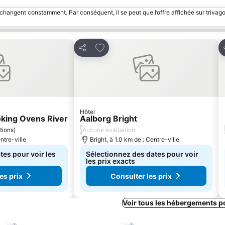
 changent constamment. Par conséquent, il se peut que l’offre affichée sur trivago
avoris
Ajouter à mes favoris
Partager
Hôtel
oking Ovens River
Aalborg Bright
/
tions
)
Aucune évaluation
ntre-ville
Bright, à 1.0 km de : Centre-ville
tes pour voir les
Sélectionnez des dates pour voir
les prix exacts
es prix
Consulter les prix
Voir tous les hébergements p