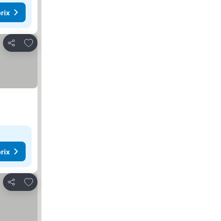
rix
Ajouter à mes favoris
Partager
rix
Ajouter à mes favoris
Partager