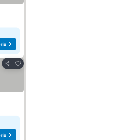
rix
Ajouter à mes favoris
Partager
rix