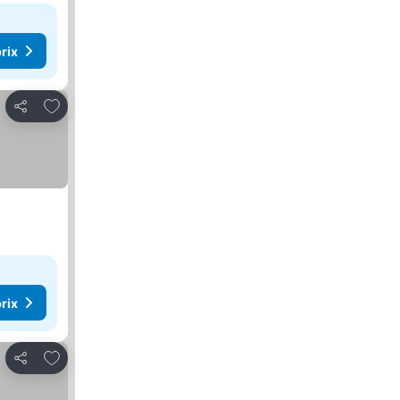
rix
Ajouter à mes favoris
Partager
rix
Ajouter à mes favoris
Partager