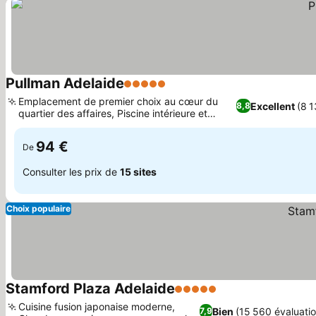
Pullman Adelaide
5 Étoiles
Emplacement de premier choix au cœur du
Excellent
(8 1
8,8
quartier des affaires, Piscine intérieure et
installations de bien-être
94 €
De
Consulter les prix de
15 sites
Choix populaire
Stamford Plaza Adelaide
5 Étoiles
Cuisine fusion japonaise moderne,
Bien
(15 560 évaluatio
7,9