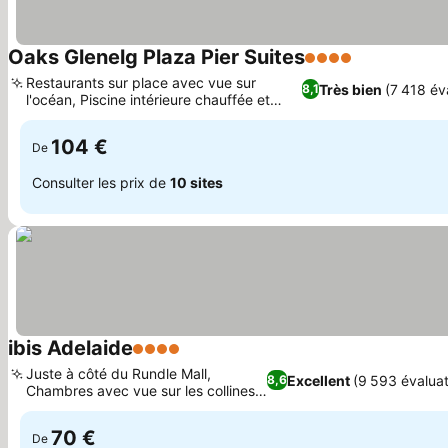
Oaks Glenelg Plaza Pier Suites
4 Étoiles
Restaurants sur place avec vue sur
Très bien
(7 418 év
8,1
l'océan, Piscine intérieure chauffée et
espace bien-être
104 €
De
Consulter les prix de
10 sites
ibis Adelaide
4 Étoiles
Juste à côté du Rundle Mall,
Excellent
(9 593 évaluat
8,6
Chambres avec vue sur les collines
d'Adélaïde
70 €
De