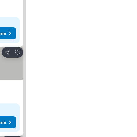
rix
Ajouter à mes favoris
Partager
rix