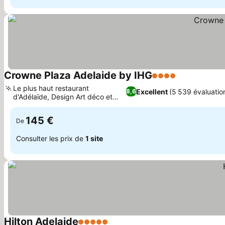
Crowne Plaza Adelaide by IHG
4 Étoiles
Le plus haut restaurant
Excellent
(5 539 évaluatio
8,6
d'Adélaïde, Design Art déco et
chic japonais
145 €
De
Consulter les prix de
1 site
Hilton Adelaide