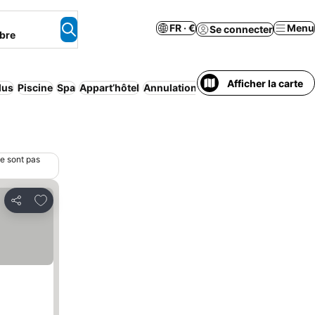
FR · €
Menu
Se connecter
bre
Afficher la carte
lus
Piscine
Spa
Appart’hôtel
Annulation gratuite
Maison/apparte
ne sont pas
Ajouter à mes favoris
Partager