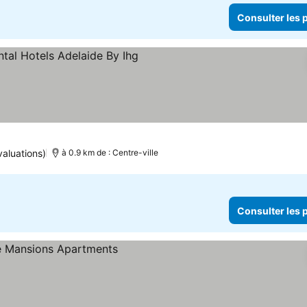
Consulter les p
s
valuations)
à 0.9 km de : Centre-ville
Consulter les p