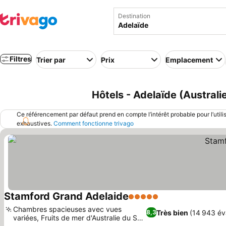
Destination
Filtres
Trier par
Prix
Emplacement
Hôtels - Adelaïde (Australi
Ce référencement par défaut prend en compte l’intérêt probable pour l’utili
exhaustives.
Comment fonctionne trivago
Stamford Grand Adelaide
5 Étoiles
Chambres spacieuses avec vues
Très bien
(14 943 év
8,3
variées, Fruits de mer d'Australie du Sud