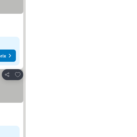
rix
Ajouter à mes favoris
Partager