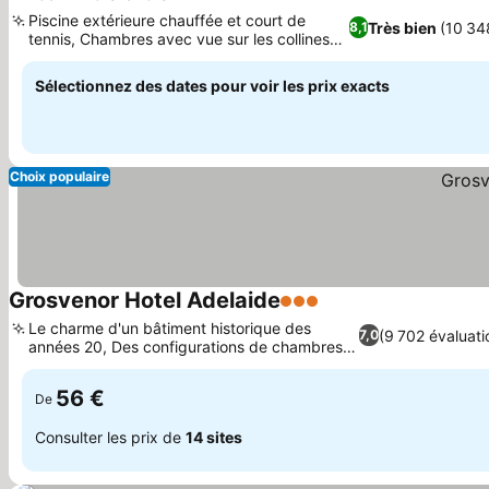
5 Étoiles
Piscine extérieure chauffée et court de
Très bien
(10 34
8,1
tennis, Chambres avec vue sur les collines
d'Adélaïde ou la baie
Sélectionnez des dates pour voir les prix exacts
Choix populaire
Grosvenor Hotel Adelaide
3 Étoiles
Le charme d'un bâtiment historique des
(9 702 évaluati
7,0
années 20, Des configurations de chambres
variées
56 €
De
Consulter les prix de
14 sites