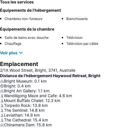
Tous les services
Équipements de l’hébergement
Chambres non-fumeurs
Blanchisserie
Équipements de la chambre
Salle de bains avec douche
Télévision
Chauffage
Télévision par câble
Voir plus
Emplacement
2/1A Wood Street, Bright, 3741, Australie
Distance de l’hébergement Haywood Retreat, Bright
Bright Museum
:
0.1
km
Bright
:
0.4
km
Bright Art Gallery
:
1.1
km
Wandiligong Maze and Cafe
:
4.6
km
Mount Buffalo Chalet
:
12.3
km
Torpedo Rock
:
13.8
km
The Sentinel
:
14.8
km
Leviathan
:
14.9
km
The Cathedral
:
15.4
km
Chinamans Dam
:
15.8
km