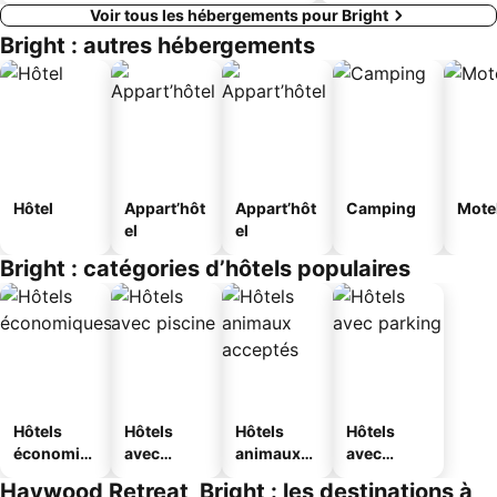
Voir tous les hébergements pour Bright
Bright : autres hébergements
Hôtel
Appart’hôt
Appart’hôt
Camping
Mote
el
el
Bright : catégories d’hôtels populaires
Hôtels
Hôtels
Hôtels
Hôtels
économiq
avec
animaux
avec
ues
piscine
acceptés
parking
Haywood Retreat, Bright : les destinations à