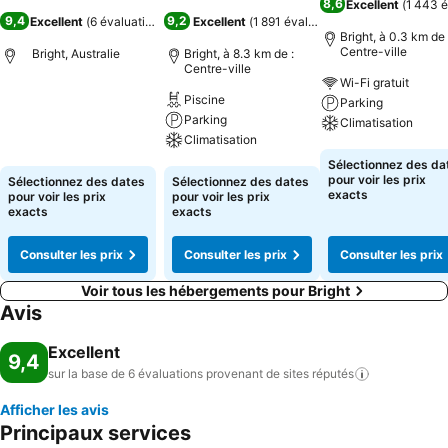
8,6
Excellent
(
1 443 é
9,4
9,2
Excellent
(
6 évaluations
)
Excellent
(
1 891 évaluations
)
Bright, à 0.3 km de 
Centre-ville
Bright, Australie
Bright, à 8.3 km de :
Centre-ville
Wi-Fi gratuit
Piscine
Parking
Consulter les prix
Parking
Climatisation
Climatisation
Consulter les pri
Sélectionnez des da
Consulter les prix
pour voir les prix
Sélectionnez des dates
Sélectionnez des dates
exacts
pour voir les prix
pour voir les prix
exacts
exacts
Consulter les prix
Consulter les prix
Consulter les prix
Voir tous les hébergements pour Bright
Avis
Excellent
9,4
sur la base de 6 évaluations provenant de sites
réputés
Afficher les avis
Principaux services