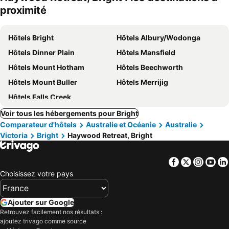
proximité
Hôtels Bright
Hôtels Albury/Wodonga
Hôtels Dinner Plain
Hôtels Mansfield
Hôtels Mount Hotham
Hôtels Beechworth
Hôtels Mount Buller
Hôtels Merrijig
Hôtels Falls Creek
Voir tous les hébergements pour Bright
Comparateur d'hôtels
Australie et Océanie
Australie
Victoria
Bright
Haywood Retreat, Bright
Facebook
Twitter
Insta
Yo
Choisissez votre pays
Ajouter sur Google
Retrouvez facilement nos résultats :
ajoutez trivago comme source