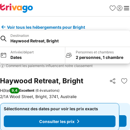
Favoris
Se con
Me
Voir tous les hébergements pour Bright
Destination
Haywood Retreat, Bright
Arrivée/départ
Personnes et chambres
Dates
2 personnes, 1 chambre
Comment les paiements influencent notre classement
Haywood Retreat, Bright
Partager
Aj
Hôtel
9,4
Excellent
(
6 évaluations
)
2/1A Wood Street, Bright, 3741, Australie
Sélectionnez des dates pour voir les prix exacts
Sélectionnez des dates pour voir les prix exacts
Consulter les prix
Consulter les prix