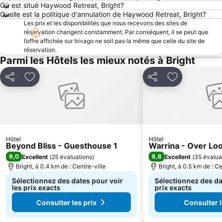
Où est situé Haywood Retreat, Bright?
Quelle est la politique d'annulation de Haywood Retreat, Bright?
Les prix et les disponibilités que nous recevons des sites de
réservation changent constamment. Par conséquent, il se peut que
l’offre affichée sur trivago ne soit pas la même que celle du site de
réservation.
Parmi les Hôtels les mieux notés à Bright
Partager
Ajouter à mes favoris
Partager
Ajouter à mes
Hôtel
Hôtel
Beyond Bliss - Guesthouse 1
Warrina - Over Lo
9,0
8,8
Excellent
(
25 évaluations
)
Excellent
(
35 évalua
Bright, à 0.4 km de : Centre-ville
Bright, à 0.5 km de : Ce
Sélectionnez des dates pour voir
Sélectionnez des da
les prix exacts
prix exacts
Consulter les prix
Consulter l