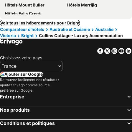
Hôtels Mount Buller
Hôtels Merrijig
Hôtels Falls Creek
Voir tous les hébergements pour Bright
Comparateur d'hôtels
Australie et Océanie
Australie
Victoria
Bright
Collins Cottage - Luxury Accommodation
Facebook
Twitter
Insta
Yo
Choisissez votre pays
Ajouter sur Google
Retrouvez facilement nos résultats :
ajoutez trivago comme source
préférée sur Google.
Entreprise
Nos produits
Conditions et politiques