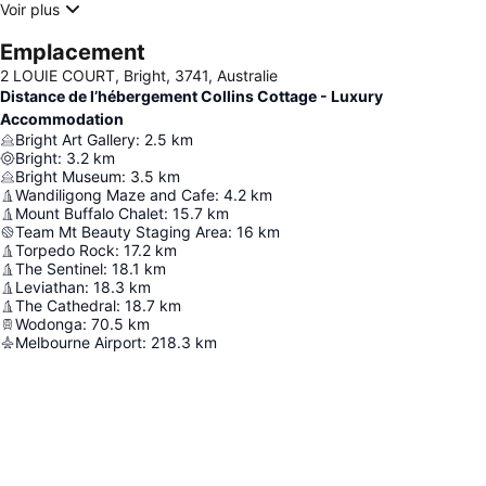
Voir plus
Emplacement
2 LOUIE COURT, Bright, 3741, Australie
Distance de l’hébergement Collins Cottage - Luxury
Accommodation
Bright Art Gallery
:
2.5
km
Bright
:
3.2
km
Bright Museum
:
3.5
km
Wandiligong Maze and Cafe
:
4.2
km
Mount Buffalo Chalet
:
15.7
km
Team Mt Beauty Staging Area
:
16
km
Torpedo Rock
:
17.2
km
The Sentinel
:
18.1
km
Leviathan
:
18.3
km
The Cathedral
:
18.7
km
Wodonga
:
70.5
km
Melbourne Airport
:
218.3
km