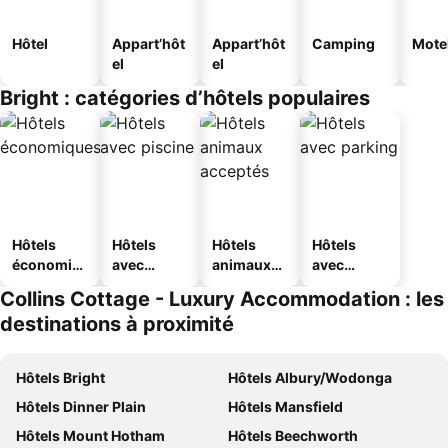
Hôtel
Appart’hôt
Appart’hôt
Camping
Mote
el
el
Bright : catégories d’hôtels populaires
Hôtels
Hôtels
Hôtels
Hôtels
économiq
avec
animaux
avec
ues
piscine
acceptés
parking
Collins Cottage - Luxury Accommodation : les
destinations à proximité
Hôtels Bright
Hôtels Albury/Wodonga
Hôtels Dinner Plain
Hôtels Mansfield
Hôtels Mount Hotham
Hôtels Beechworth