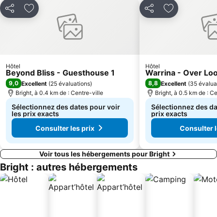
Partager
Ajouter à mes favoris
Partager
Ajouter à mes
Hôtel
Hôtel
Beyond Bliss - Guesthouse 1
Warrina - Over Lo
9,0
8,8
Excellent
(
25 évaluations
)
Excellent
(
35 évalua
Bright, à 0.4 km de : Centre-ville
Bright, à 0.5 km de : Ce
Sélectionnez des dates pour voir
Sélectionnez des da
les prix exacts
prix exacts
Consulter les prix
Consulter l
Voir tous les hébergements pour Bright
Bright : autres hébergements