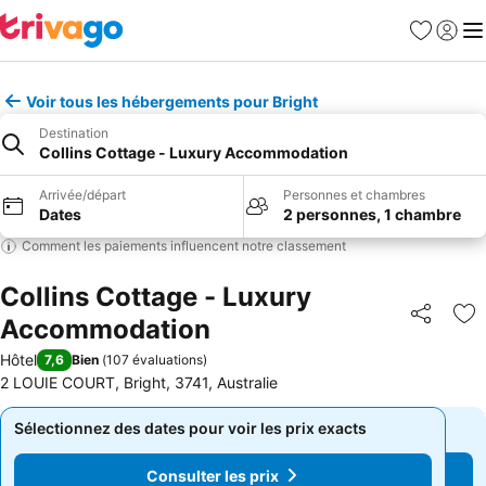
Favoris
Se con
Me
Voir tous les hébergements pour Bright
Destination
Collins Cottage - Luxury Accommodation
Arrivée/départ
Personnes et chambres
Dates
2 personnes, 1 chambre
Comment les paiements influencent notre classement
Collins Cottage - Luxury
Accommodation
Partager
Aj
Hôtel
7,6
Bien
(
107 évaluations
)
2 LOUIE COURT, Bright, 3741, Australie
Sélectionnez des dates pour voir les prix exacts
Sélectionnez des dates pour voir les prix exacts
Consulter les prix
Consulter les prix