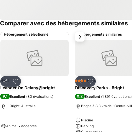
Comparer avec des hébergements similaires
Hébergement sélectionné
Hébergements similaires
suivant
Ajouter à mes favoris
Ajouter à mes favor
Hôtel
Hôtel
4 Étoiles
Partager
Partager
Leander On Delany@bright
Discovery Parks - Bright
9,1
9,2
Excellent
(
30 évaluations
)
Excellent
(
1 891 évaluations
)
Bright, Australie
Bright, à 8.3 km de : Centre-vil
Piscine
Animaux acceptés
Parking
Climatisation