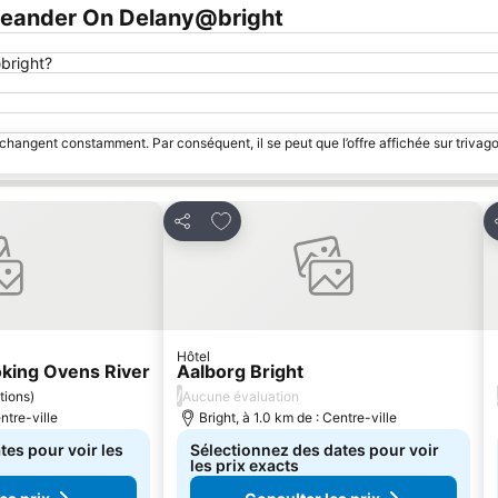
Leander On Delany@bright
bright?
 changent constamment. Par conséquent, il se peut que l’offre affichée sur trivago
avoris
Ajouter à mes favoris
Partager
Hôtel
oking Ovens River
Aalborg Bright
/
tions
)
Aucune évaluation
ntre-ville
Bright, à 1.0 km de : Centre-ville
tes pour voir les
Sélectionnez des dates pour voir
les prix exacts