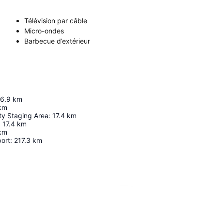
Télévision par câble
Micro-ondes
Barbecue d’extérieur
16.9
km
km
y Staging Area
:
17.4
km
:
17.4
km
km
port
:
217.3
km
Agrandir la carte