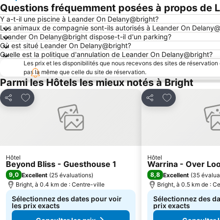
Questions fréquemment posées à propos de 
Y a-t-il une piscine à Leander On Delany@bright?
Les animaux de compagnie sont-ils autorisés à Leander On Delany@
Leander On Delany@bright dispose-t-il d'un parking?
Où est situé Leander On Delany@bright?
Quelle est la politique d'annulation de Leander On Delany@bright?
Les prix et les disponibilités que nous recevons des sites de réservation
pas la même que celle du site de réservation.
Parmi les Hôtels les mieux notés à Bright
Ajouter à mes favoris
Ajouter à mes f
Partager
Partager
Hôtel
Hôtel
Beyond Bliss - Guesthouse 1
Warrina - Over Lo
9,0
8,8
Excellent
(
25 évaluations
)
Excellent
(
35 évalua
Bright, à 0.4 km de : Centre-ville
Bright, à 0.5 km de : Ce
Sélectionnez des dates pour voir
Sélectionnez des da
les prix exacts
prix exacts