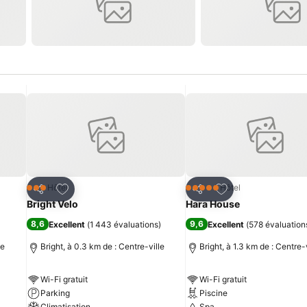
is
Ajouter à mes favoris
Ajouter à mes fav
Hôtel
Hôtel
3 Étoiles
5 Étoiles
Partager
Partager
Bright Velo
Hara House
8,6
9,6
Excellent
(
1 443 évaluations
)
Excellent
(
578 évaluation
le
Bright, à 0.3 km de : Centre-ville
Bright, à 1.3 km de : Centre-
Wi-Fi gratuit
Wi-Fi gratuit
Parking
Piscine
Climatisation
Spa