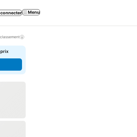
Menu
 connecter
 classement
 prix