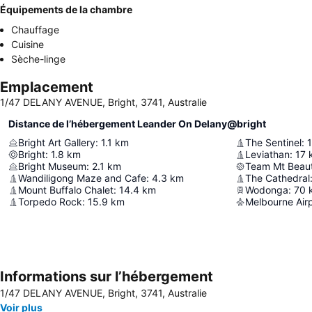
Équipements de la chambre
Chauffage
Cuisine
Sèche-linge
Emplacement
1/47 DELANY AVENUE, Bright, 3741, Australie
Distance de l’hébergement Leander On Delany@bright
Bright Art Gallery
:
1.1
km
The Sentinel
:
Bright
:
1.8
km
Leviathan
:
17
Bright Museum
:
2.1
km
Team Mt Beaut
Wandiligong Maze and Cafe
:
4.3
km
The Cathedral
Mount Buffalo Chalet
:
14.4
km
Wodonga
:
70
Torpedo Rock
:
15.9
km
Melbourne Air
Informations sur l’hébergement
1/47 DELANY AVENUE, Bright, 3741, Australie
Voir plus