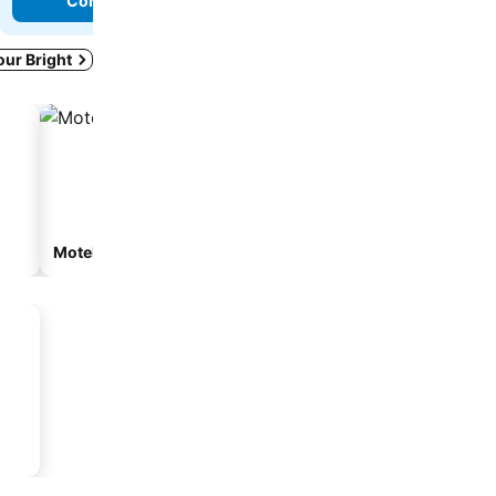
Consulter les prix
Consulter les 
our Bright
Motel