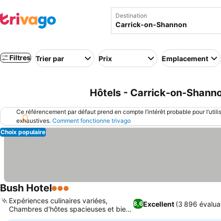
Destination
Filtres
Trier par
Prix
Emplacement
Hôtels - Carrick-on-Shannon
Ce référencement par défaut prend en compte l’intérêt probable pour l’utili
exhaustives.
Comment fonctionne trivago
Choix populaire
Bush Hotel
3 Étoiles
Consulter les prix
Expériences culinaires variées,
Excellent
(3 896 évalua
8,6
Chambres d'hôtes spacieuses et bien
Consulter les prix
équipées