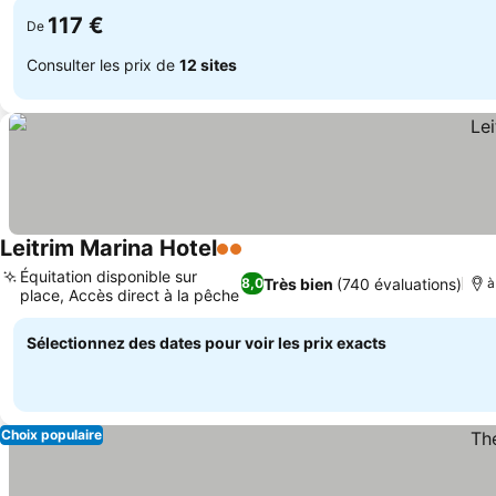
117 €
De
Consulter les prix de
12 sites
Leitrim Marina Hotel
2 Étoiles
Consulter les prix
Équitation disponible sur
Très bien
(740 évaluations)
8,0
à
place, Accès direct à la pêche
Consulter les prix
Sélectionnez des dates pour voir les prix exacts
Choix populaire