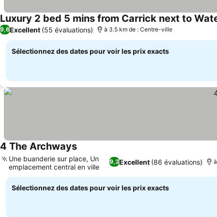
Luxury 2 bed 5 mins from Carrick next to Wate
Excellent
(55 évaluations)
9,6
à 3.5 km de : Centre-ville
Sélectionnez des dates pour voir les prix exacts
4 The Archways
Consulter les prix
Une buanderie sur place, Un
Excellent
(86 évaluations)
9,3
à
emplacement central en ville
Consulter les prix
Sélectionnez des dates pour voir les prix exacts