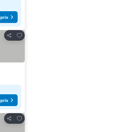
 prix
Ajouter à mes favoris
Partager
 prix
Ajouter à mes favoris
Partager