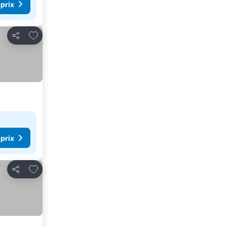
 prix
Ajouter à mes favoris
Partager
 prix
Ajouter à mes favoris
Partager