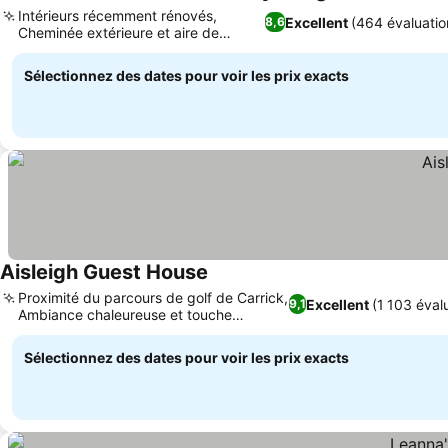
Consulter les 
Intérieurs récemment rénovés,
Excellent
(464 évaluatio
8,6
Cheminée extérieure et aire de
Consulter les prix
pique-nique
Sélectionnez des dates pour voir les prix exacts
Aisleigh Guest House
Consulter les prix
Proximité du parcours de golf de Carrick,
Excellent
(1 103 éval
9,1
Ambiance chaleureuse et touche
Consulter les prix
personnelle
Sélectionnez des dates pour voir les prix exacts