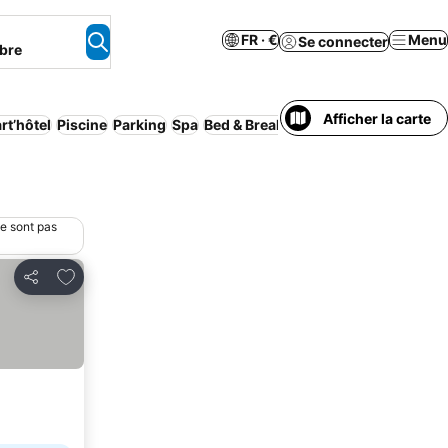
FR · €
Menu
Se connecter
bre
Afficher la carte
rt’hôtel
Piscine
Parking
Spa
Bed & Breakfast
Wi-Fi
Maison/appa
ne sont pas
Ajouter à mes favoris
Partager