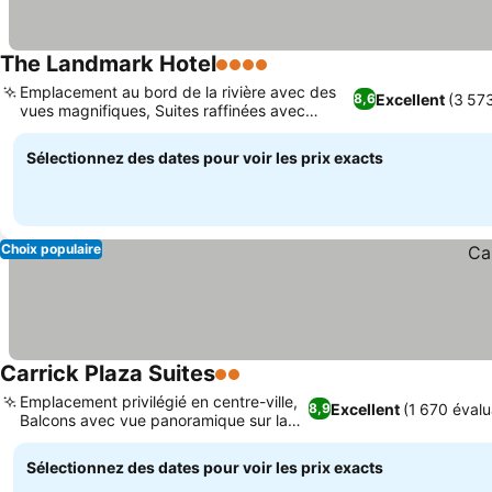
The Landmark Hotel
4 Étoiles
Consulter les prix
Emplacement au bord de la rivière avec des
Excellent
(3 573
8,6
vues magnifiques, Suites raffinées avec
Consulter les prix
baignoires à remous
Sélectionnez des dates pour voir les prix exacts
Choix populaire
Carrick Plaza Suites
2 Étoiles
Consulter les prix
Emplacement privilégié en centre-ville,
Excellent
(1 670 évalu
8,9
Balcons avec vue panoramique sur la
Consulter les prix
rivière
Sélectionnez des dates pour voir les prix exacts