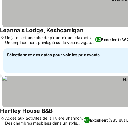
Leanna's Lodge, Keshcarrigan
Consulter les prix
Un jardin et une aire de pique-nique relaxants,
Excellent
(362
9,5
Un emplacement privilégié sur la voie navigable
Consulter les prix
Shannon-Erne
Sélectionnez des dates pour voir les prix exacts
Hartley House B&B
Consulter les prix
Accès aux activités de la rivière Shannon,
Excellent
(335 évalu
9,9
Des chambres meublées dans un style
Consulter les prix
ancien