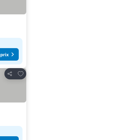
 prix
Ajouter à mes favoris
Partager