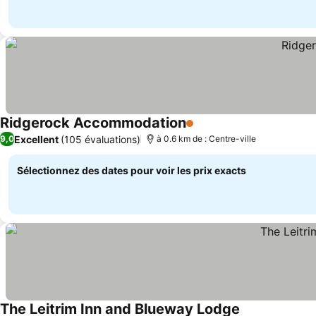
Ridgerock Accommodation
1 Étoiles
Consulter les prix
Excellent
(105 évaluations)
9,0
à 0.6 km de : Centre-ville
Sélectionnez des dates pour voir les prix exacts
The Leitrim Inn and Blueway Lodge