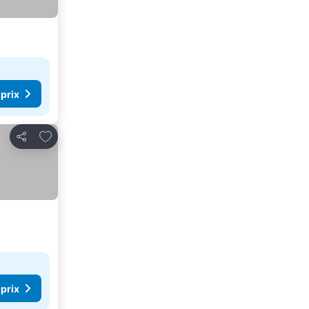
 prix
Ajouter à mes favoris
Partager
 prix