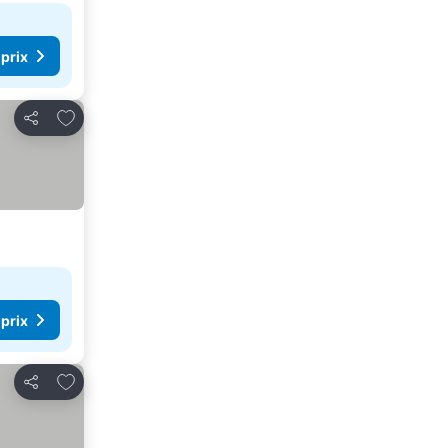
 prix
Ajouter à mes favoris
Partager
 prix
Ajouter à mes favoris
Partager