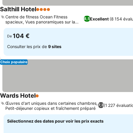
Salthill Hotel
4 Étoiles
Centre de fitness Ocean Fitness
Excellent
(8 154 éval
8,5
spacieux, Vues panoramiques sur la
baie de Galway
104 €
De
Consulter les prix de
9 sites
Choix populaire
Wards Hotel
1 Étoiles
Œuvres d'art uniques dans certaines chambres,
(1 227 évaluati
7,3
Petit-déjeuner copieux et fraîchement préparé
Sélectionnez des dates pour voir les prix exacts