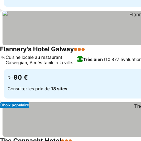
Flannery's Hotel Galway
3 Étoiles
Cuisine locale au restaurant
Très bien
(10 877 évaluatio
8,4
Galwegian, Accès facile à la ville
en bus
90 €
De
Consulter les prix de
18 sites
Choix populaire
The Connacht Hotel