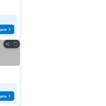
 prix
Ajouter à mes favoris
Partager
 prix