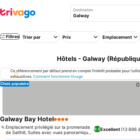
Destination
Filtres
Trier par
Prix
Emplacement
Hôtels - Galway (République
Ce référencement par défaut prend en compte l’intérêt probable pour l’utili
exhaustives.
Comment fonctionne trivago
Choix populaire
Galway Bay Hotel
4 Étoiles
Emplacement privilégié sur la promenade
Excellent
(13 896 é
9,0
de Salthill, Suites avec vues panoramiques
sur la baie