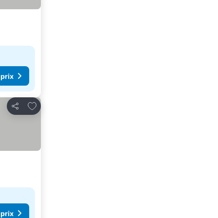
 prix
Ajouter à mes favoris
Partager
 prix