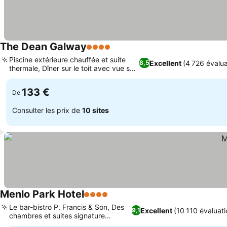
The Dean Galway
4 Étoiles
Piscine extérieure chauffée et suite
Excellent
(4 726 évalua
8,5
thermale, Dîner sur le toit avec vue sur
la ville
133 €
De
Consulter les prix de
10 sites
Menlo Park Hotel
4 Étoiles
Le bar-bistro P. Francis & Son, Des
Excellent
(10 110 évaluati
9,1
chambres et suites signature
rénovées