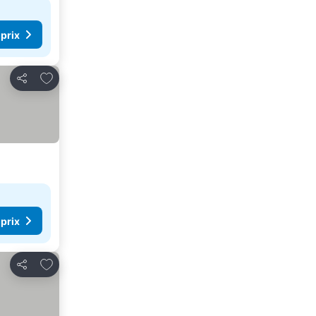
 prix
Ajouter à mes favoris
Partager
 prix
Ajouter à mes favoris
Partager