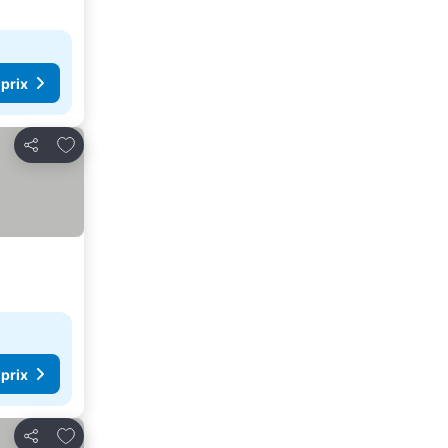
 prix
Ajouter à mes favoris
Partager
 prix
Ajouter à mes favoris
Partager