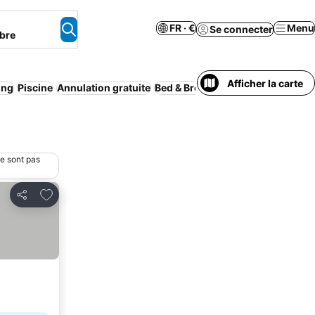
FR · €
Menu
Se connecter
bre
Afficher la carte
ing
Piscine
Annulation gratuite
Bed & Breakfast
Appart’hôtel
Wi-
ne sont pas
Ajouter à mes favoris
Partager