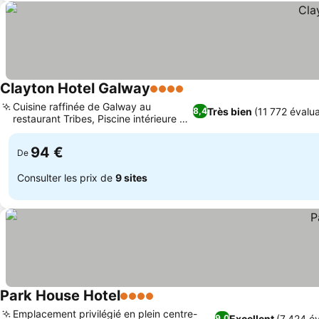
Clayton Hotel Galway
4 Étoiles
Cuisine raffinée de Galway au
Très bien
(11 772 évalua
8,4
restaurant Tribes, Piscine intérieure de
20 mètres
94 €
De
Consulter les prix de
9 sites
Park House Hotel
4 Étoiles
Emplacement privilégié en plein centre-
Excellent
(7 424 év
9,0