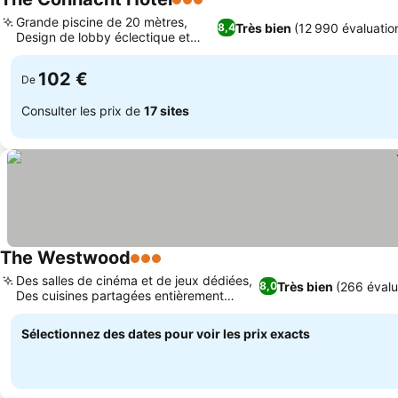
3 Étoiles
Grande piscine de 20 mètres,
Très bien
(12 990 évaluatio
8,4
Design de lobby éclectique et
élégant
102 €
De
Consulter les prix de
17 sites
The Westwood
3 Étoiles
Des salles de cinéma et de jeux dédiées,
Très bien
(266 évalu
8,0
Des cuisines partagées entièrement
équipées
Sélectionnez des dates pour voir les prix exacts