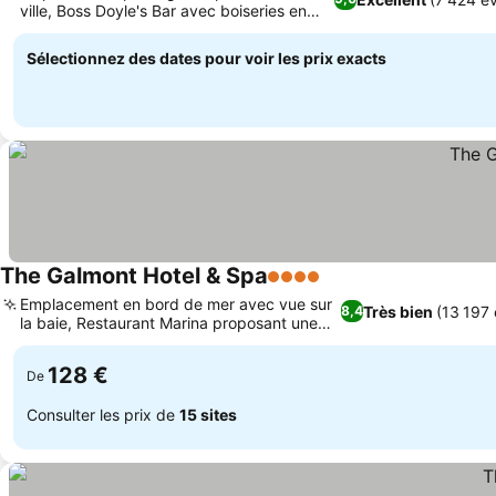
ville, Boss Doyle's Bar avec boiseries en
chêne sculpté
Sélectionnez des dates pour voir les prix exacts
The Galmont Hotel & Spa
4 Étoiles
Emplacement en bord de mer avec vue sur
Très bien
(13 197 
8,4
la baie, Restaurant Marina proposant une
cuisine locale
128 €
De
Consulter les prix de
15 sites