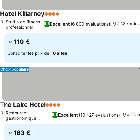
Hotel Killarney
4 Étoiles
Consulter les prix
Studio de fitness
Excellent
(6 000 évaluations)
8,5
à 1.3 km de :
professionnel
Consulter les prix
110 €
De
Consulter les prix de
10 sites
Choix populaire
The Lake Hotel
4 Étoiles
Consulter les prix
Restaurant
Excellent
(10 427 évaluations)
9,5
à 2.4 k
gastronomique
Consulter les prix
Castlelough
163 €
De