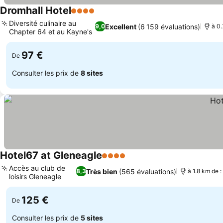
Dromhall Hotel
4 Étoiles
Consulter les prix
Diversité culinaire au
Excellent
(6 159 évaluations)
9,0
à 0.
Chapter 64 et au Kayne's
Consulter les prix
97 €
De
Consulter les prix de
8 sites
Hotel67 at Gleneagle
4 Étoiles
Consulter les prix
Accès au club de
Très bien
(565 évaluations)
8,3
à 1.8 km de :
loisirs Gleneagle
Consulter les prix
125 €
De
Consulter les prix de
5 sites