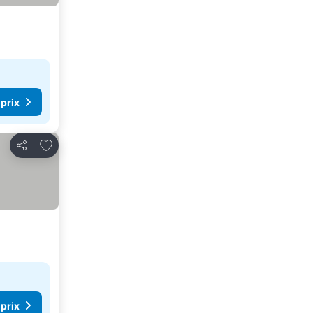
 prix
Ajouter à mes favoris
Partager
 prix