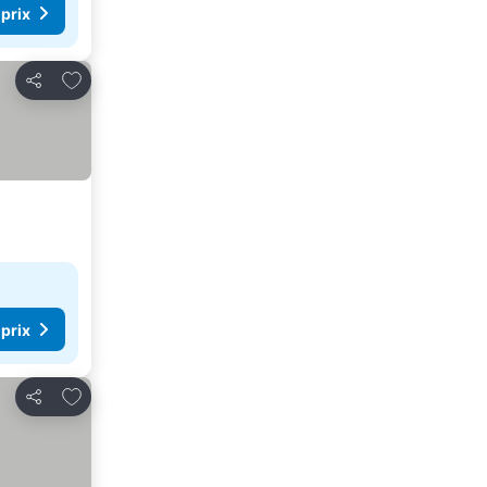
 prix
Ajouter à mes favoris
Partager
 prix
Ajouter à mes favoris
Partager