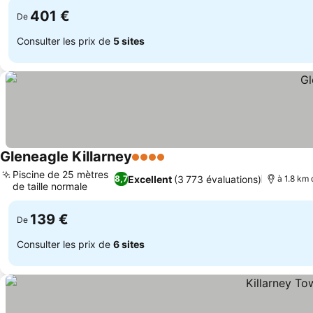
401 €
De
Consulter les prix de
5 sites
Gleneagle Killarney
4 Étoiles
Consulter les prix
Piscine de 25 mètres
Excellent
(3 773 évaluations)
8,7
à 1.8 km 
de taille normale
Consulter les prix
139 €
De
Consulter les prix de
6 sites