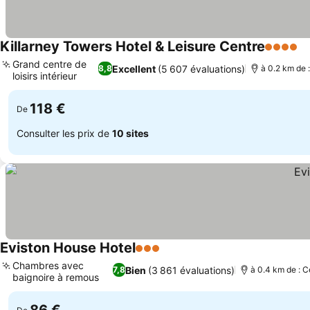
Killarney Towers Hotel & Leisure Centre
4 Étoiles
C
Grand centre de
Excellent
(5 607 évaluations)
8,8
à 0.2 km de :
loisirs intérieur
Consulter les prix
118 €
De
Consulter les prix de
10 sites
Eviston House Hotel
3 Étoiles
Consulter les prix
Chambres avec
Bien
(3 861 évaluations)
7,8
à 0.4 km de : C
baignoire à remous
Consulter les prix