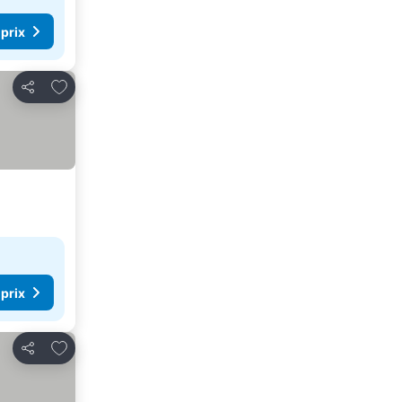
 prix
Ajouter à mes favoris
Partager
 prix
Ajouter à mes favoris
Partager