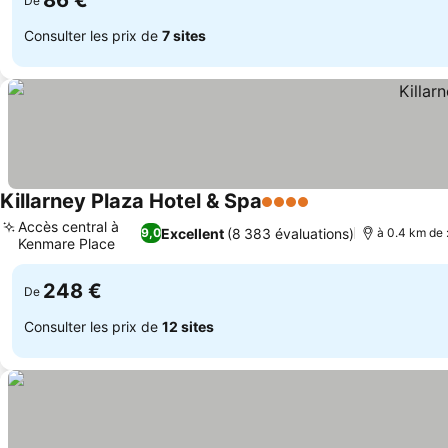
86 €
De
Consulter les prix de
7 sites
Killarney Plaza Hotel & Spa
4 Étoiles
Consulter les prix
Accès central à
Excellent
(8 383 évaluations)
9,0
à 0.4 km de :
Kenmare Place
Consulter les prix
248 €
De
Consulter les prix de
12 sites