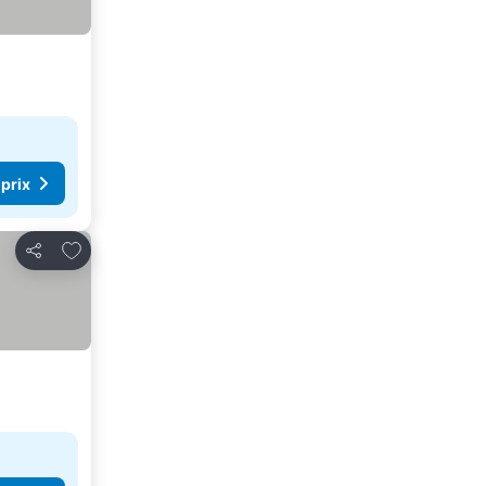
 prix
Ajouter à mes favoris
Partager