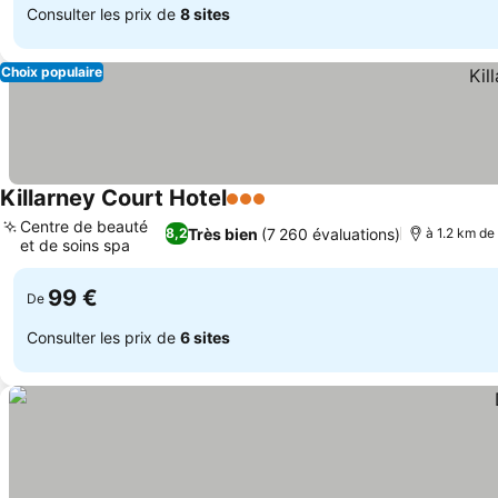
Consulter les prix de
8 sites
Choix populaire
Killarney Court Hotel
3 Étoiles
Consulter les prix
Centre de beauté
Très bien
(7 260 évaluations)
8,2
à 1.2 km de 
et de soins spa
Consulter les prix
99 €
De
Consulter les prix de
6 sites