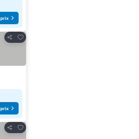
 prix
Ajouter à mes favoris
Partager
 prix
Ajouter à mes favoris
Partager