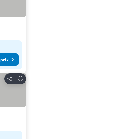
 prix
Ajouter à mes favoris
Partager