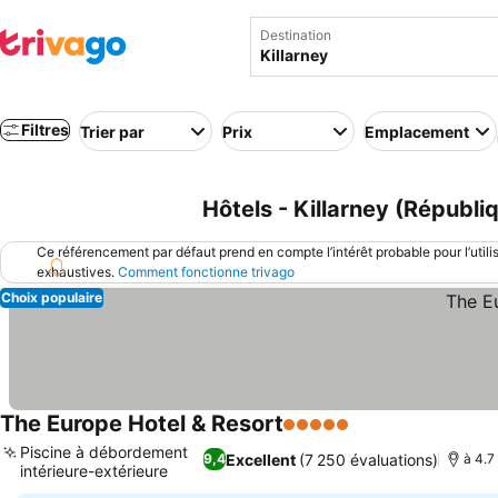
Destination
Filtres
Trier par
Prix
Emplacement
Hôtels - Killarney (Républiq
Ce référencement par défaut prend en compte l’intérêt probable pour l’utili
exhaustives.
Comment fonctionne trivago
Choix populaire
The Europe Hotel & Resort
5 Étoiles
Consulter les pri
Piscine à débordement
Excellent
(7 250 évaluations)
9,4
à 4.7
intérieure-extérieure
Consulter les prix