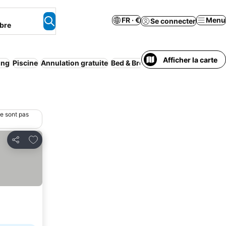
FR · €
Menu
Se connecter
bre
Afficher la carte
ing
Piscine
Annulation gratuite
Bed & Breakfast
Appart’hôtel
Com
ne sont pas
Ajouter à mes favoris
Partager