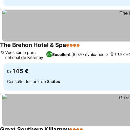
The Brehon Hotel & Spa
4 Étoiles
Consulter les prix
Vues sur le parc
Excellent
(8 070 évaluations)
9,3
à 1.6 km 
national de Killarney
Consulter les prix
145 €
De
Consulter les prix de
8 sites
Great Southern Killarney