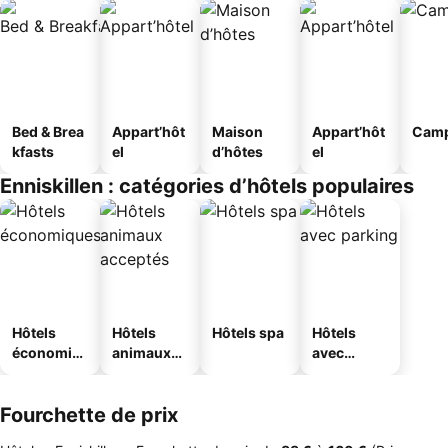
Bed & Brea
Appart’hôt
Maison
Appart’hôt
Camp
kfasts
el
d’hôtes
el
Enniskillen : catégories d’hôtels populaires
Hôtels
Hôtels
Hôtels spa
Hôtels
économiq
animaux
avec
ues
acceptés
parking
Fourchette de prix