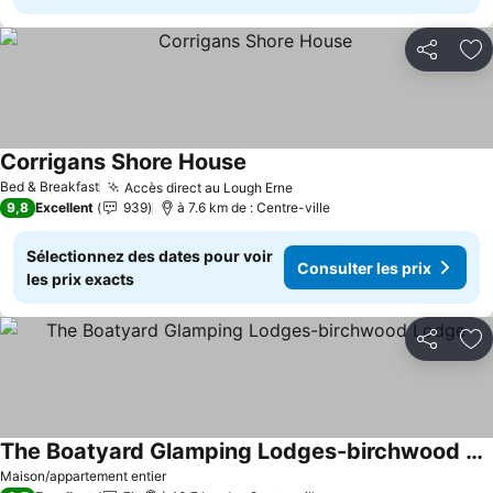
Partager
Aj
Corrigans Shore House
Consulter les prix
Bed & Breakfast
Accès direct au Lough Erne
Consulter les prix
9,8
Excellent
939
à 7.6 km de : Centre-ville
Sélectionnez des dates pour voir
Consulter les prix
les prix exacts
Partager
Aj
The Boatyard Glamping Lodges-birchwood Lodge
Consulter les prix
Maison/appartement entier