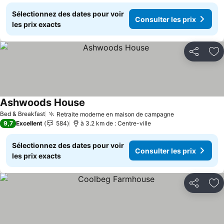
Sélectionnez des dates pour voir
Consulter les prix
les prix exacts
Partager
Aj
Ashwoods House
Consulter les prix
Bed & Breakfast
Retraite moderne en maison de campagne
Consulter les
9,7
Excellent
584
à 3.2 km de : Centre-ville
Sélectionnez des dates pour voir
Consulter les prix
les prix exacts
Partager
Aj