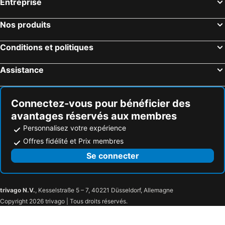
Entreprise
Manchester, Angleterre Hôtels
York, Angleterre Hôtels
Whitby, Angleterre Hôtels
Blackpool, Angleterre Hôtels
Nos produits
Birmingham, Angleterre Hôtels
Liverpool, Angleterre Hôtels
Conditions et politiques
Scarborough, Angleterre Hôtels
Assistance
Connectez-vous pour bénéficier des
avantages réservés aux membres
Personnalisez votre expérience
Offres fidélité et Prix membres
Se connecter
trivago N.V.
, Kesselstraße 5 – 7, 40221 Düsseldorf, Allemagne
Copyright 2026 trivago | Tous droits réservés.