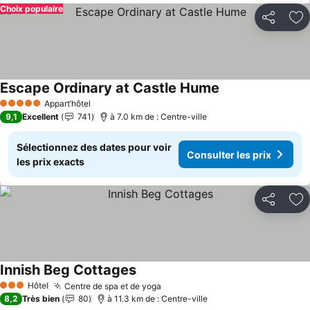
Choix populaire
Partager
Aj
Escape Ordinary at Castle Hume
Consulter les pri
Appart’hôtel
5 Étoiles
9,1
Excellent
741
à 7.0 km de : Centre-ville
Sélectionnez des dates pour voir
Consulter les prix
les prix exacts
Partager
Aj
Innish Beg Cottages
Consulter les prix
Hôtel
Centre de spa et de yoga
Consulter les prix
3 Étoiles
8,2
Très bien
80
à 11.3 km de : Centre-ville