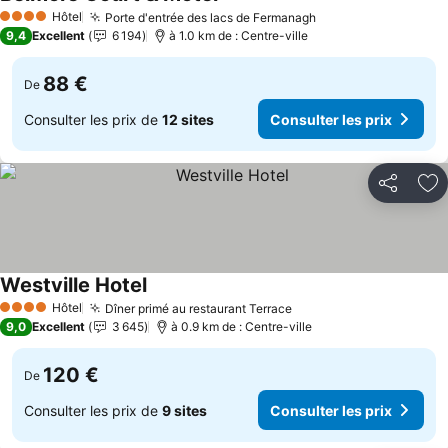
Consulter les prix
Hôtel
Porte d'entrée des lacs de Fermanagh
Consulter les prix
4 Étoiles
9,4
Excellent
6 194
à 1.0 km de : Centre-ville
88 €
De
Consulter les prix de
12 sites
Consulter les prix
Partager
Aj
Westville Hotel
Consulter les prix
Hôtel
Dîner primé au restaurant Terrace
Consulter les prix
4 Étoiles
9,0
Excellent
3 645
à 0.9 km de : Centre-ville
120 €
De
Consulter les prix de
9 sites
Consulter les prix