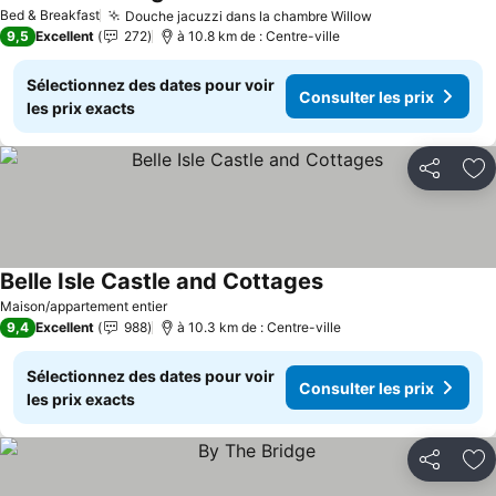
Consulter les prix
Bed & Breakfast
Douche jacuzzi dans la chambre Willow
Consulter les p
9,5
Excellent
272
à 10.8 km de : Centre-ville
Sélectionnez des dates pour voir
Consulter les prix
les prix exacts
Partager
Aj
Belle Isle Castle and Cottages
Consulter les prix
Maison/appartement entier
9,4
Excellent
988
à 10.3 km de : Centre-ville
Sélectionnez des dates pour voir
Consulter les prix
les prix exacts
Partager
Aj