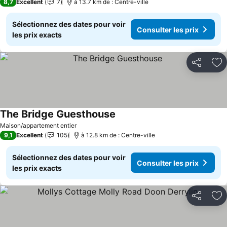
8,7
Excellent
7
à 13.7 km de : Centre-ville
Sélectionnez des dates pour voir
Consulter les prix
les prix exacts
Partager
Aj
The Bridge Guesthouse
Consulter les prix
Maison/appartement entier
9,1
Excellent
105
à 12.8 km de : Centre-ville
Sélectionnez des dates pour voir
Consulter les prix
les prix exacts
Partager
Aj