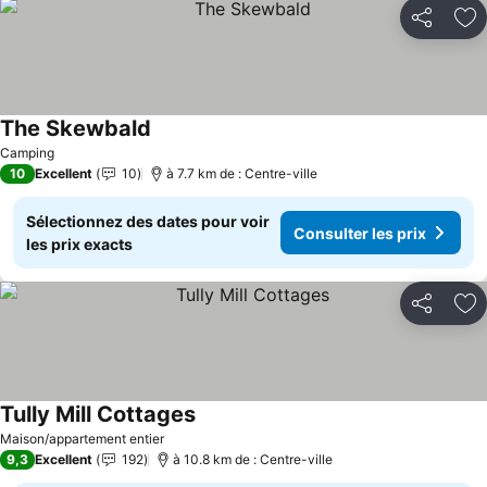
Partager
Aj
The Skewbald
Consulter les prix
Camping
10
Excellent
10
à 7.7 km de : Centre-ville
Sélectionnez des dates pour voir
Consulter les prix
les prix exacts
Partager
Aj
Tully Mill Cottages
Consulter les prix
Maison/appartement entier
9,3
Excellent
192
à 10.8 km de : Centre-ville