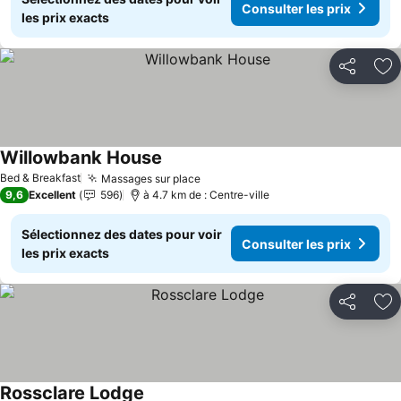
Consulter les prix
les prix exacts
Partager
Aj
Willowbank House
Consulter les prix
Bed & Breakfast
Massages sur place
Consulter les prix
9,6
Excellent
596
à 4.7 km de : Centre-ville
Sélectionnez des dates pour voir
Consulter les prix
les prix exacts
Partager
Aj
Rossclare Lodge