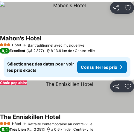
Partager
Aj
Mahon's Hotel
Consulter les prix
Hôtel
Bar traditionnel avec musique live
Consulter les prix
3 Étoiles
9,2
Excellent
2 377
à 13.9 km de : Centre-ville
Sélectionnez des dates pour voir
Consulter les prix
les prix exacts
Choix populaire
Partager
Aj
The Enniskillen Hotel
Consulter les prix
Hôtel
Retraite contemporaine au centre-ville
Consulter les prix
3 Étoiles
8,4
Très bien
3 391
à 0.6 km de : Centre-ville