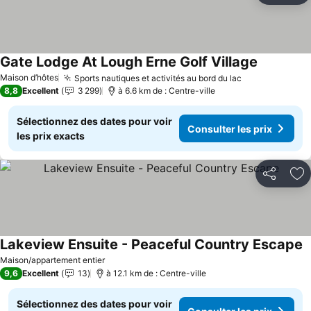
Gate Lodge At Lough Erne Golf Village
Consulter 
Maison d’hôtes
Sports nautiques et activités au bord du lac
Consulter les
8,8
Excellent
3 299
à 6.6 km de : Centre-ville
Sélectionnez des dates pour voir
Consulter les prix
les prix exacts
Partager
Aj
Lakeview Ensuite - Peaceful Country Escape
C
Maison/appartement entier
9,6
Excellent
13
à 12.1 km de : Centre-ville
Sélectionnez des dates pour voir