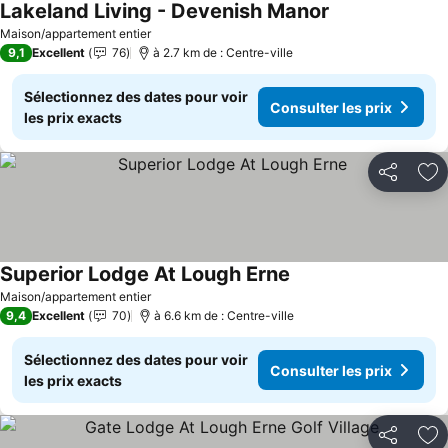
Lakeland Living - Devenish Manor
Consulter les pr
Maison/appartement entier
9,1
Excellent
76
à 2.7 km de : Centre-ville
Sélectionnez des dates pour voir
Consulter les prix
les prix exacts
Partager
Aj
Superior Lodge At Lough Erne
Consulter les prix
Maison/appartement entier
9,4
Excellent
70
à 6.6 km de : Centre-ville
Sélectionnez des dates pour voir
Consulter les prix
les prix exacts
Partager
Aj