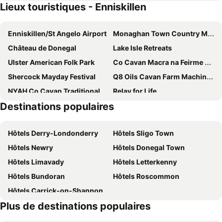
Lieux touristiques - Enniskillen
Mullans Bay - Lakeside Lodges
Elements Lodges
Finn Lough
Derryvree House & Cottage
Enniskillen/St Angelo Airport
Monaghan Town Country Music Festival
Corralea Activity Centre & Cottages
Mullans Bay - The Gatehouse
Château de Donegal
Lake Isle Retreats
Further.space At Carrickreagh Bay
Castle Irvine Estate
Ulster American Folk Park
Co Cavan Macra na Feirme Reunion
Triumphal Arch Lodge
Clogher Valley Golf Club
Shercock Mayday Festival
Q8 Oils Cavan Farm Machinery Show
NYAH Co Cavan Traditional Music Festival
Relay for Life
Destinations populaires
North West Charity 10k Road Race and Walk
Donegal Live
Hôtels Derry-Londonderry
Hôtels Sligo Town
Hôtels Newry
Hôtels Donegal Town
Hôtels Limavady
Hôtels Letterkenny
Hôtels Bundoran
Hôtels Roscommon
Hôtels Carrick-on-Shannon
Plus de destinations populaires