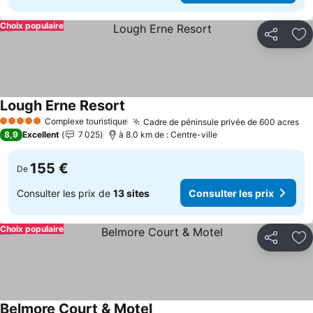
Choix populaire
Partager
Aj
Lough Erne Resort
Consulter les prix
Complexe touristique
Cadre de péninsule privée de 600 acres
Co
5 Étoiles
8,9
Excellent
7 025
à 8.0 km de : Centre-ville
155 €
De
Consulter les prix de
13 sites
Consulter les prix
Choix populaire
Partager
Aj
Belmore Court & Motel