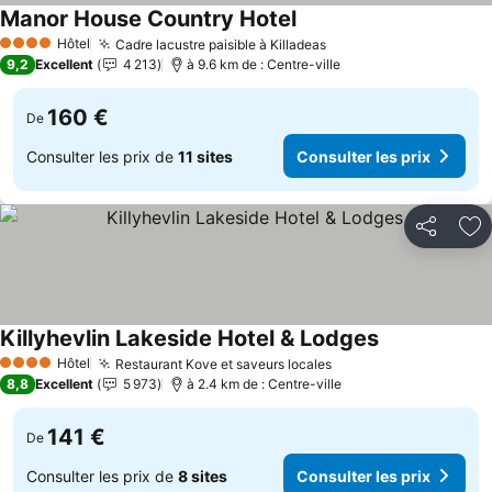
Manor House Country Hotel
Consulter les prix
Hôtel
Cadre lacustre paisible à Killadeas
Consulter les prix
4 Étoiles
9,2
Excellent
4 213
à 9.6 km de : Centre-ville
160 €
De
Consulter les prix de
11 sites
Consulter les prix
Partager
Aj
Killyhevlin Lakeside Hotel & Lodges
Consulter les 
Hôtel
Restaurant Kove et saveurs locales
Consulter les prix
4 Étoiles
8,8
Excellent
5 973
à 2.4 km de : Centre-ville
141 €
De
Consulter les prix de
8 sites
Consulter les prix