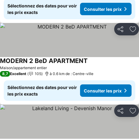
Sélectionnez des dates pour voir
Consulter les prix
les prix exacts
Partager
Aj
MODERN 2 BeD APARTMENT
Consulter les prix
Maison/appartement entier
8,7
Excellent
105
à 0.6 km de : Centre-ville
Sélectionnez des dates pour voir
Consulter les prix
les prix exacts
Partager
Aj