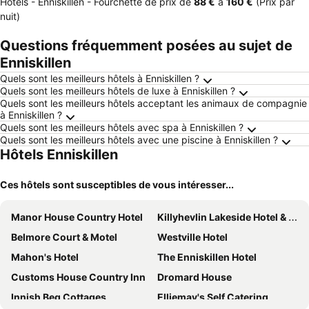
Hôtels - Enniskillen -
Fourchette de prix
de
‎88 €
à
‎160 €
(Prix par
nuit)
Questions fréquemment posées au sujet de
Enniskillen
Quels sont les meilleurs hôtels à Enniskillen ?
Quels sont les meilleurs hôtels de luxe à Enniskillen ?
Quels sont les meilleurs hôtels acceptant les animaux de compagnie
à Enniskillen ?
Quels sont les meilleurs hôtels avec spa à Enniskillen ?
Quels sont les meilleurs hôtels avec une piscine à Enniskillen ?
Hôtels Enniskillen
Ces hôtels sont susceptibles de vous intéresser...
Manor House Country Hotel
Killyhevlin Lakeside Hotel & Lodges
Belmore Court & Motel
Westville Hotel
Mahon's Hotel
The Enniskillen Hotel
Customs House Country Inn
Dromard House
Innish Beg Cottages
Elliemay's Self Catering