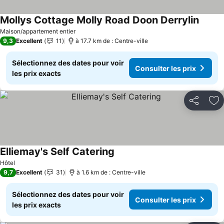
Mollys Cottage Molly Road Doon Derrylin
Consul
Maison/appartement entier
9,3
Excellent
11
à 17.7 km de : Centre-ville
Sélectionnez des dates pour voir
Consulter les prix
les prix exacts
Partager
Aj
Elliemay's Self Catering
Consulter les prix
Hôtel
9,7
Excellent
31
à 1.6 km de : Centre-ville
Sélectionnez des dates pour voir
Consulter les prix
les prix exacts