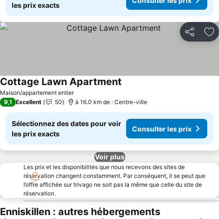
Consulter les prix
les prix exacts
Partager
Aj
Cottage Lawn Apartment
Consulter les prix
Maison/appartement entier
9,1
Excellent
50
à 16.0 km de : Centre-ville
Sélectionnez des dates pour voir
Consulter les prix
les prix exacts
Voir plus
Les prix et les disponibilités que nous recevons des sites de
réservation changent constamment. Par conséquent, il se peut que
l’offre affichée sur trivago ne soit pas la même que celle du site de
réservation.
Enniskillen : autres hébergements