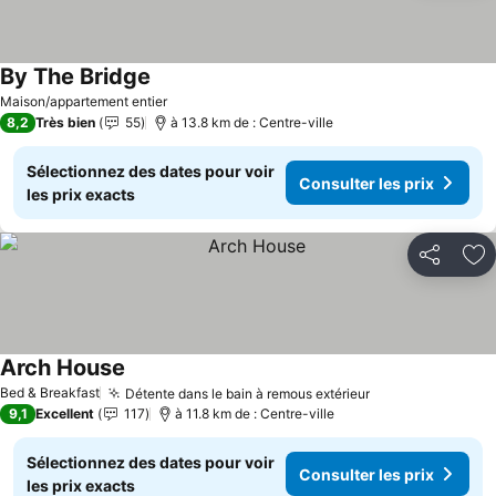
By The Bridge
Consulter les prix
Maison/appartement entier
8,2
Très bien
55
à 13.8 km de : Centre-ville
Sélectionnez des dates pour voir
Consulter les prix
les prix exacts
Partager
Aj
Arch House
Consulter les prix
Bed & Breakfast
Détente dans le bain à remous extérieur
Consulter les p
9,1
Excellent
117
à 11.8 km de : Centre-ville
Sélectionnez des dates pour voir
Consulter les prix
les prix exacts