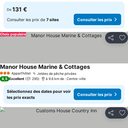
131 €
De
Consulter les prix de
7 sites
Consulter les prix
Choix populaire
Partager
Aj
Manor House Marine & Cottages
Consulter les prix
Appart’hôtel
Jetées de pêche privées
Consulter les prix
3 Étoiles
8,5
Excellent
295
à 9.6 km de : Centre-ville
Sélectionnez des dates pour voir
Consulter les prix
les prix exacts
Partager
Aj