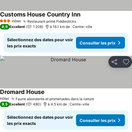
Customs House Country Inn
Consulter les prix
Hôtel
Restaurant primé Fiddlesticks
Consulter les prix
3 Étoiles
8,9
Excellent
1 208
à 16.1 km de : Centre-ville
Sélectionnez des dates pour voir
Consulter les prix
les prix exacts
Partager
Aj
Dromard House
Consulter les prix
Hôtel
Faune abondante et promenades dans la nature
Consulter les pri
9,5
Excellent
480
à 4.5 km de : Centre-ville
Sélectionnez des dates pour voir
Consulter les prix
les prix exacts