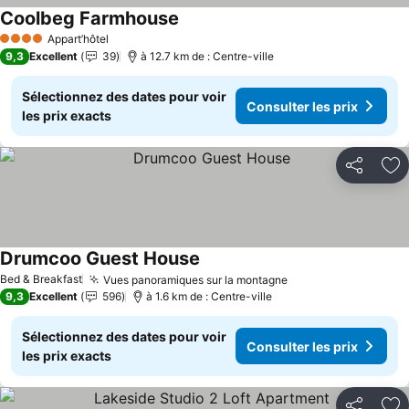
Coolbeg Farmhouse
Consulter les prix
Appart’hôtel
4 Étoiles
9,3
Excellent
39
à 12.7 km de : Centre-ville
Sélectionnez des dates pour voir
Consulter les prix
les prix exacts
Partager
Aj
Drumcoo Guest House
Consulter les prix
Bed & Breakfast
Vues panoramiques sur la montagne
Consulter les prix
9,3
Excellent
596
à 1.6 km de : Centre-ville
Sélectionnez des dates pour voir
Consulter les prix
les prix exacts