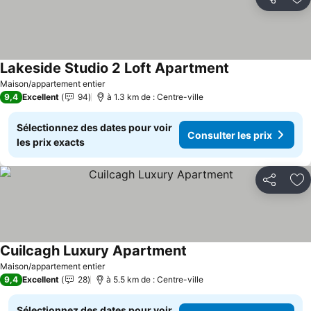
Partager
Aj
Lakeside Studio 2 Loft Apartment
Consulter les pr
Maison/appartement entier
9,4
Excellent
94
à 1.3 km de : Centre-ville
Sélectionnez des dates pour voir
Consulter les prix
les prix exacts
Partager
Aj
Cuilcagh Luxury Apartment
Consulter les prix
Maison/appartement entier
9,4
Excellent
28
à 5.5 km de : Centre-ville
Sélectionnez des dates pour voir