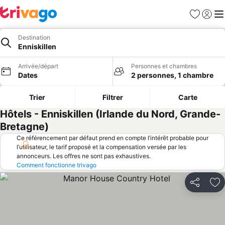
Favoris
Se con
Me
Destination
Enniskillen
Arrivée/départ
Personnes et chambres
Dates
2 personnes, 1 chambre
Trier
Filtrer
Carte
Hôtels - Enniskillen (Irlande du Nord, Grande-
Bretagne)
Ce référencement par défaut prend en compte l’intérêt probable pour
l’utilisateur, le tarif proposé et la compensation versée par les
annonceurs. Les offres ne sont pas exhaustives.
Comment fonctionne trivago
Partager
Aj