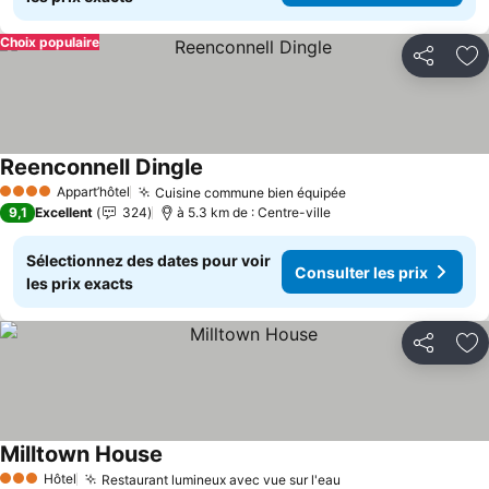
Choix populaire
Partager
Aj
Reenconnell Dingle
Appart’hôtel
Cuisine commune bien équipée
4 Étoiles
9,1
Excellent
324
à 5.3 km de : Centre-ville
Sélectionnez des dates pour voir
Consulter les prix
les prix exacts
Partager
Aj
Milltown House
Hôtel
Restaurant lumineux avec vue sur l'eau
3 Étoiles