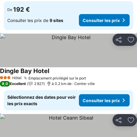
192 €
De
Consulter les prix de
9 sites
Consulter les prix
Partager
Aj
Dingle Bay Hotel
Hôtel
Emplacement privilégié sur le port
3 Étoiles
9,0
Excellent
2 827
à 0.2 km de : Centre-ville
Sélectionnez des dates pour voir
Consulter les prix
les prix exacts
Partager
Aj