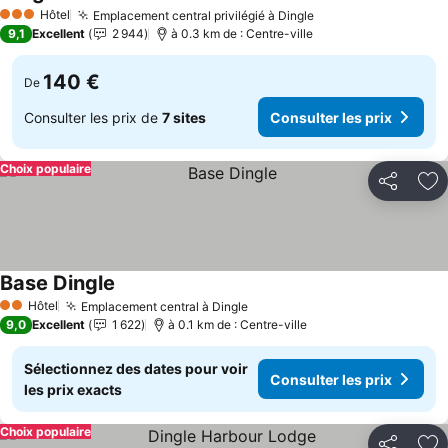
Hôtel
Emplacement central privilégié à Dingle
3 Étoiles
9,1
Excellent
2 944
à 0.3 km de : Centre-ville
140 €
De
Consulter les prix de
7 sites
Consulter les prix
Choix populaire
Partager
Aj
Base Dingle
Hôtel
Emplacement central à Dingle
2 Étoiles
9,0
Excellent
1 622
à 0.1 km de : Centre-ville
Sélectionnez des dates pour voir
Consulter les prix
les prix exacts
Choix populaire