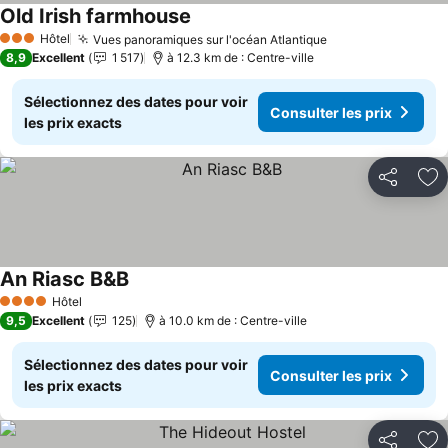
Old Irish farmhouse
Hôtel
Vues panoramiques sur l'océan Atlantique
3 Étoiles
8,9
Excellent
1 517
à 12.3 km de : Centre-ville
Sélectionnez des dates pour voir
Consulter les prix
les prix exacts
Partager
Aj
An Riasc B&B
Hôtel
4 Étoiles
9,5
Excellent
125
à 10.0 km de : Centre-ville
Sélectionnez des dates pour voir
Consulter les prix
les prix exacts