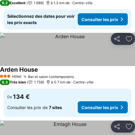
9,2
Excellent
1 689
à 1.3 km de : Centre-ville
Sélectionnez des dates pour voir
Consulter les prix
les prix exacts
Partager
Aj
Arden House
Hôtel
Bar et salon contemporains
3 Étoiles
8,3
Très bien
1 759
à 0.7 km de : Centre-ville
134 €
De
Consulter les prix de
7 sites
Consulter les prix
Partager
Aj