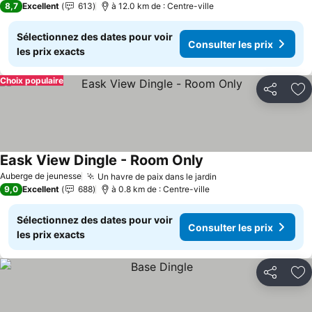
8,7
Excellent
613
à 12.0 km de : Centre-ville
Sélectionnez des dates pour voir
Consulter les prix
les prix exacts
Choix populaire
Partager
Aj
Eask View Dingle - Room Only
Auberge de jeunesse
Un havre de paix dans le jardin
9,0
Excellent
688
à 0.8 km de : Centre-ville
Sélectionnez des dates pour voir
Consulter les prix
les prix exacts
Partager
Aj