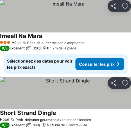
Partager
Aj
Imeall Na Mara
Hôtel
Petit-déjeuner maison exceptionnel
3 Étoiles
9,9
Excellent
326
0.1 km de la plage
Sélectionnez des dates pour voir
Consulter les prix
les prix exacts
Partager
Aj
Short Strand Dingle
Hôtel
Petit-déjeuner gourmand avec options locales
9,3
Excellent
869
à 1.9 km de : Centre-ville