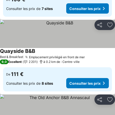
Consulter les prix de
7 sites
Consulter les prix
Partager
Aj
Quayside B&B
Bed & Breakfast
Emplacement privilégié en front de mer
9,0
Excellent
2 201
à 0.2 km de : Centre-ville
111 €
De
Consulter les prix de
8 sites
Consulter les prix
Partager
Aj