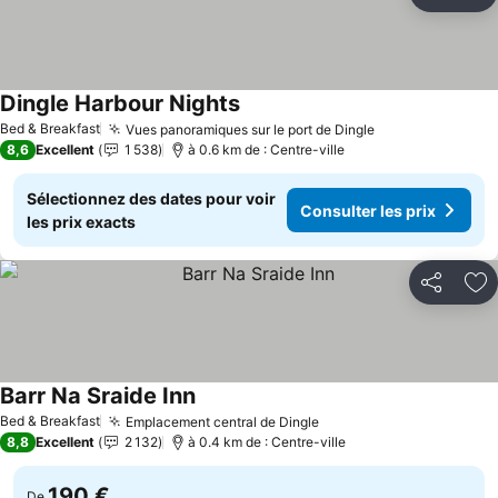
Partager
Aj
Dingle Harbour Nights
Bed & Breakfast
Vues panoramiques sur le port de Dingle
8,6
Excellent
1 538
à 0.6 km de : Centre-ville
Sélectionnez des dates pour voir
Consulter les prix
les prix exacts
Partager
Aj
Barr Na Sraide Inn
Bed & Breakfast
Emplacement central de Dingle
8,8
Excellent
2 132
à 0.4 km de : Centre-ville
190 €
De