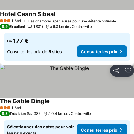
Hotel Ceann Sibeal
Hôtel
Des chambres spacieuses pour une détente optimale
3 Étoiles
8,9
Excellent
1 881
à 9.8 km de : Centre-ville
177 €
De
Consulter les prix de
5 sites
Consulter les prix
Partager
Aj
The Gable Dingle
Hôtel
3 Étoiles
8,3
Très bien
385
à 0.4 km de : Centre-ville
Sélectionnez des dates pour voir
Consulter les prix
les prix exacts