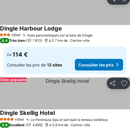
Partager
Aj
Dingle Harbour Lodge
Hôtel
Vues panoramiques sur la baie de Dingle
3 Étoiles
8,4
Très bien
1 812
à 0.7 km de : Centre-ville
114 €
De
Consulter les prix de
12 sites
Consulter les prix
Choix populaire
Partager
Aj
Dingle Skellig Hotel
Hôtel
Le Peninsula Spa et son bain à remous extérieur
4 Étoiles
8,8
Excellent
4 895
à 0.6 km de : Centre-ville