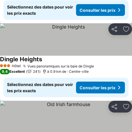
Sélectionnez des dates pour voir
Consulter les prix
les prix exacts
Partager
Aj
Dingle Heights
Hôtel
Vues panoramiques sur la baie de Dingle
3 Étoiles
9,4
Excellent
241
à 0.9 km de : Centre-ville
Sélectionnez des dates pour voir
Consulter les prix
les prix exacts
Partager
Aj