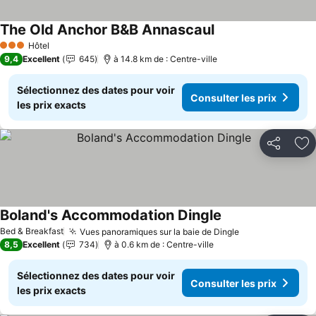
The Old Anchor B&B Annascaul
Hôtel
3 Étoiles
9,4
Excellent
645
à 14.8 km de : Centre-ville
Sélectionnez des dates pour voir
Consulter les prix
les prix exacts
Partager
Aj
Boland's Accommodation Dingle
Bed & Breakfast
Vues panoramiques sur la baie de Dingle
8,5
Excellent
734
à 0.6 km de : Centre-ville
Sélectionnez des dates pour voir
Consulter les prix
les prix exacts