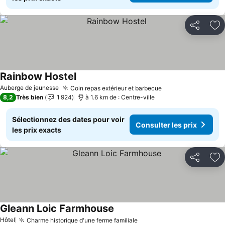
Partager
Aj
Rainbow Hostel
Auberge de jeunesse
Coin repas extérieur et barbecue
8,2
Très bien
1 924
à 1.6 km de : Centre-ville
Sélectionnez des dates pour voir
Consulter les prix
les prix exacts
Partager
Aj
Gleann Loic Farmhouse
Hôtel
Charme historique d'une ferme familiale