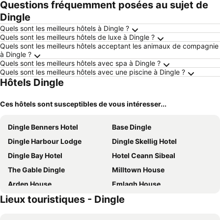
Questions fréquemment posées au sujet de
Dingle
Quels sont les meilleurs hôtels à Dingle ?
Quels sont les meilleurs hôtels de luxe à Dingle ?
Quels sont les meilleurs hôtels acceptant les animaux de compagnie
à Dingle ?
Quels sont les meilleurs hôtels avec spa à Dingle ?
Quels sont les meilleurs hôtels avec une piscine à Dingle ?
Hôtels Dingle
Ces hôtels sont susceptibles de vous intéresser...
Dingle Benners Hotel
Base Dingle
Dingle Harbour Lodge
Dingle Skellig Hotel
Dingle Bay Hotel
Hotel Ceann Sibeal
The Gable Dingle
Milltown House
Arden House
Emlagh House
Lieux touristiques - Dingle
Gleann Loic Farmhouse
Base Dingle
Imeall Na Mara
Short Strand Dingle