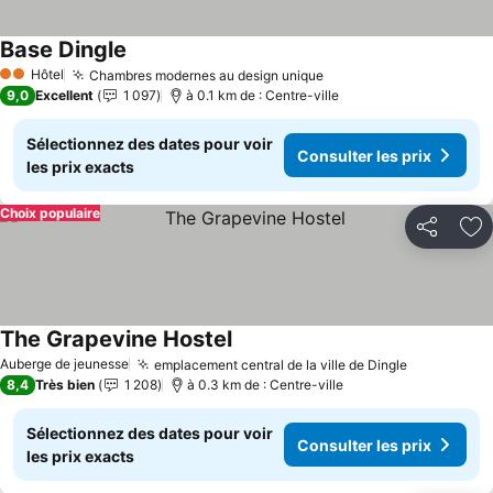
Base Dingle
Hôtel
Chambres modernes au design unique
2 Étoiles
9,0
Excellent
1 097
à 0.1 km de : Centre-ville
Sélectionnez des dates pour voir
Consulter les prix
les prix exacts
Choix populaire
Partager
Aj
The Grapevine Hostel
Auberge de jeunesse
emplacement central de la ville de Dingle
8,4
Très bien
1 208
à 0.3 km de : Centre-ville
Sélectionnez des dates pour voir
Consulter les prix
les prix exacts