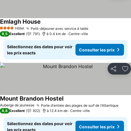
Emlagh House
Hôtel
Petit-déjeuner avec service à table
4 Étoiles
9,5
Excellent
791
à 0.4 km de : Centre-ville
Sélectionnez des dates pour voir
Consulter les prix
les prix exacts
Partager
Aj
Mount Brandon Hostel
Auberge de jeunesse
Porte d'entrée des plages de surf de l'Atlantique
8,8
Excellent
922
à 12.4 km de : Centre-ville
Sélectionnez des dates pour voir
Consulter les prix
les prix exacts