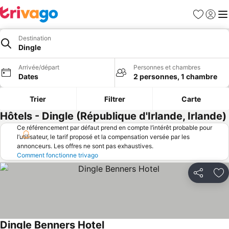
Favoris
Se con
Me
Destination
Dingle
Arrivée/départ
Personnes et chambres
Dates
2 personnes, 1 chambre
Trier
Filtrer
Carte
Hôtels - Dingle (République d'Irlande, Irlande)
Ce référencement par défaut prend en compte l’intérêt probable pour
l’utilisateur, le tarif proposé et la compensation versée par les
annonceurs. Les offres ne sont pas exhaustives.
Comment fonctionne trivago
Partager
Aj
Dingle Benners Hotel