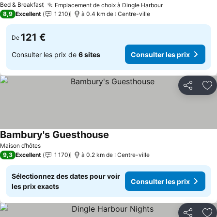
Bed & Breakfast
Emplacement de choix à Dingle Harbour
8,9
Excellent
1 210
à 0.4 km de : Centre-ville
121 €
De
Consulter les prix de
6 sites
Consulter les prix
Partager
Aj
Bambury's Guesthouse
Maison d’hôtes
9,3
Excellent
1 170
à 0.2 km de : Centre-ville
Sélectionnez des dates pour voir
Consulter les prix
les prix exacts