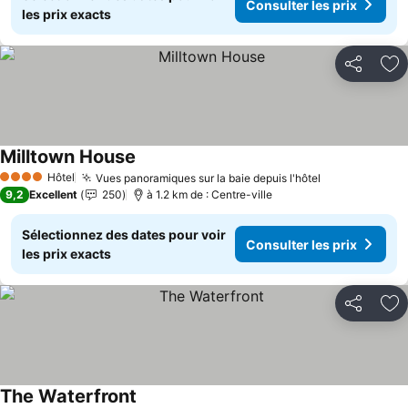
Consulter les prix
les prix exacts
Partager
Aj
Milltown House
Hôtel
Vues panoramiques sur la baie depuis l'hôtel
4 Étoiles
9,2
Excellent
250
à 1.2 km de : Centre-ville
Sélectionnez des dates pour voir
Consulter les prix
les prix exacts
Partager
Aj
The Waterfront