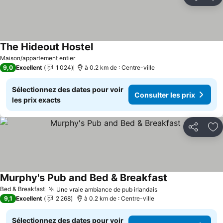
Partager
Aj
The Hideout Hostel
Maison/appartement entier
9,0
Excellent
1 024
à 0.2 km de : Centre-ville
Sélectionnez des dates pour voir
Consulter les prix
les prix exacts
Partager
Aj
Murphy's Pub and Bed & Breakfast
Bed & Breakfast
Une vraie ambiance de pub irlandais
9,1
Excellent
2 268
à 0.2 km de : Centre-ville
Sélectionnez des dates pour voir