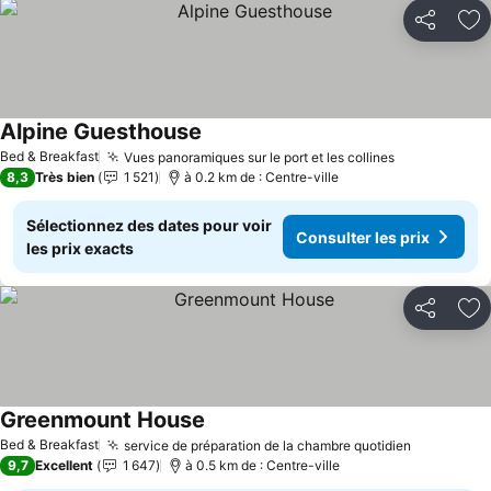
Partager
Aj
Alpine Guesthouse
Bed & Breakfast
Vues panoramiques sur le port et les collines
8,3
Très bien
1 521
à 0.2 km de : Centre-ville
Sélectionnez des dates pour voir
Consulter les prix
les prix exacts
Partager
Aj
Greenmount House
Bed & Breakfast
service de préparation de la chambre quotidien
9,7
Excellent
1 647
à 0.5 km de : Centre-ville