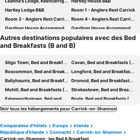
Leanna's Lodge, Keshcarrigan
Hartley House B&B
Hartley Lodge B&B
Room 1 - Anglers Rest Carrick
Room 3 - Anglers Rest Carrick
Room 4 - Anglers Rest Carrick
Gardiner House Accommodation - Room 3
Gardiner House Accommodation - Room 7
Autres destinations populaires avec des Bed
Forest Park House B&B
Spacious Home by Lough Rynn Castle Wedding Venue
and Breakfasts (B and B)
The Brandywell
Amber B&B
Westgate House B&B Strokestown
Sligo Town, Bed and Breakfasts (B and B)
Cavan, Bed and Breakfasts (B and B)
Roscommon, Bed and Breakfasts (B and B)
Longford, Bed and Breakfasts (B and B)
Ballyhaunis, Bed and Breakfasts (B and B)
Dromod, Bed and Breakfasts (B and B)
Mohill, Bed and Breakfasts (B and B)
Strokestown, Bed and Breakfasts (B and B)
Edgeworthstown, Bed and Breakfasts (B and B)
Boyle, Bed and Breakfasts (B and B)
Ballinamore, Bed and Breakfasts (B and B)
Castlerea, Bed and Breakfasts (B and B)
Voir tous les hébergements pour Carrick-on-Shannon
Castlebaldwin, Bed and Breakfasts (B and B)
Dromahair, Bed and Breakfasts (B and B)
Comparateur d'hôtels
Europe
Irlande
Charlestown, Bed and Breakfasts (B and B)
Bawnboy, Bed and Breakfasts (B and B)
République d'Irlande
Connacht
Carrick-on-Shannon
Belturbet, Bed and Breakfasts (B and B)
Keadue, Bed and Breakfasts (B and B)
Carrick-on-Shannon : les Bed & Breakfast