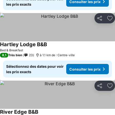
Consulter les prix
les prix exacts
Partager
Aj
Hartley Lodge B&B
Bed & Breakfast
8,1
Très bien
23
à 1.1 km de : Centre-ville
Sélectionnez des dates pour voir
Consulter les prix
les prix exacts
Partager
Aj
River Edge B&B