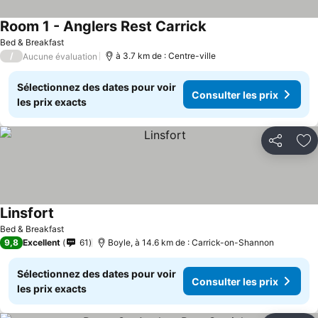
Room 1 - Anglers Rest Carrick
Bed & Breakfast
/
à 3.7 km de : Centre-ville
Aucune évaluation
Sélectionnez des dates pour voir
Consulter les prix
les prix exacts
Partager
Aj
Linsfort
Bed & Breakfast
9,8
Excellent
61
Boyle, à 14.6 km de : Carrick-on-Shannon
Sélectionnez des dates pour voir
Consulter les prix
les prix exacts