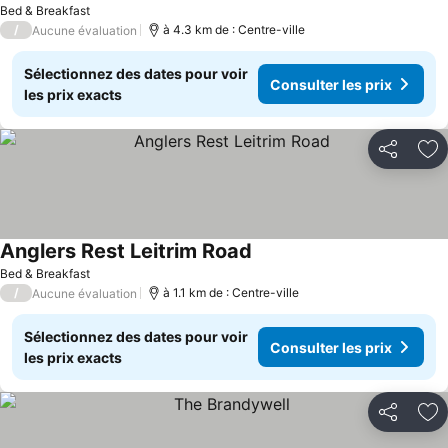
Bed & Breakfast
/
à 4.3 km de : Centre-ville
Aucune évaluation
Sélectionnez des dates pour voir
Consulter les prix
les prix exacts
Partager
Aj
Anglers Rest Leitrim Road
Bed & Breakfast
/
à 1.1 km de : Centre-ville
Aucune évaluation
Sélectionnez des dates pour voir
Consulter les prix
les prix exacts
Partager
Aj