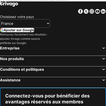
Killeshandra, Bed and Breakfasts (B and B)
Ballymote, Bed and Breakfasts (B and B)
Williamstown, Bed and Breakfasts (B and B)
Manorhamilton, Bed and Breakfasts (B and B)
Facebook
Twitter
Insta
Yo
Choisissez votre pays
Ajouter sur Google
Retrouvez facilement nos résultats :
ajoutez trivago comme source
préférée sur Google.
Entreprise
Nos produits
Conditions et politiques
Assistance
Connectez-vous pour bénéficier des
avantages réservés aux membres