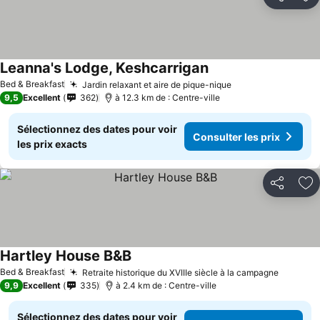
Partager
Aj
Leanna's Lodge, Keshcarrigan
Bed & Breakfast
Jardin relaxant et aire de pique-nique
9,5
Excellent
362
à 12.3 km de : Centre-ville
Sélectionnez des dates pour voir
Consulter les prix
les prix exacts
Partager
Aj
Hartley House B&B
Bed & Breakfast
Retraite historique du XVIIIe siècle à la campagne
9,9
Excellent
335
à 2.4 km de : Centre-ville
Sélectionnez des dates pour voir