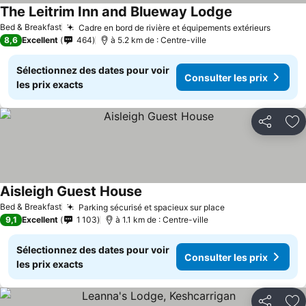
The Leitrim Inn and Blueway Lodge
Bed & Breakfast
Cadre en bord de rivière et équipements extérieurs
8,6
Excellent
464
à 5.2 km de : Centre-ville
Sélectionnez des dates pour voir
Consulter les prix
les prix exacts
Partager
Aj
Aisleigh Guest House
Bed & Breakfast
Parking sécurisé et spacieux sur place
9,1
Excellent
1 103
à 1.1 km de : Centre-ville
Sélectionnez des dates pour voir
Consulter les prix
les prix exacts