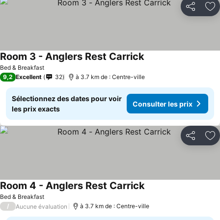
Partager
Aj
Room 3 - Anglers Rest Carrick
Bed & Breakfast
9,2
Excellent
32
à 3.7 km de : Centre-ville
Sélectionnez des dates pour voir
Consulter les prix
les prix exacts
Partager
Aj
Room 4 - Anglers Rest Carrick
Bed & Breakfast
/
à 3.7 km de : Centre-ville
Aucune évaluation