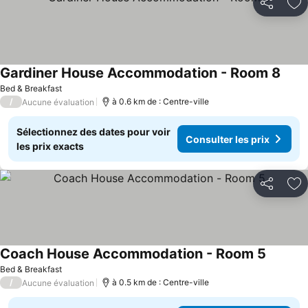
Partager
Aj
Gardiner House Accommodation - Room 8
Bed & Breakfast
/
à 0.6 km de : Centre-ville
Aucune évaluation
Sélectionnez des dates pour voir
Consulter les prix
les prix exacts
Partager
Aj
Coach House Accommodation - Room 5
Bed & Breakfast
/
à 0.5 km de : Centre-ville
Aucune évaluation