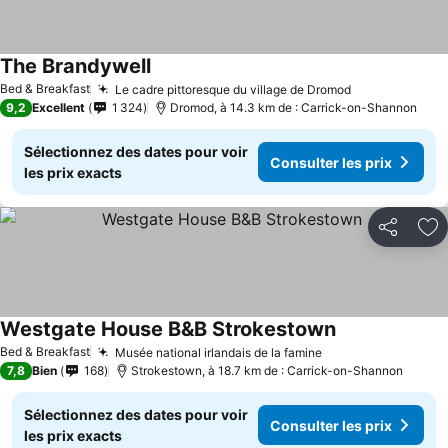
The Brandywell
Bed & Breakfast
Le cadre pittoresque du village de Dromod
9,2
Excellent
1 324
Dromod, à 14.3 km de : Carrick-on-Shannon
Sélectionnez des dates pour voir
Consulter les prix
les prix exacts
Partager
Aj
Westgate House B&B Strokestown
Bed & Breakfast
Musée national irlandais de la famine
7,8
Bien
168
Strokestown, à 18.7 km de : Carrick-on-Shannon
Sélectionnez des dates pour voir
Consulter les prix
les prix exacts