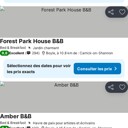
Partager
Aj
Forest Park House B&B
Bed & Breakfast
Jardin charmant
9,6
Excellent
294
Boyle, à 10.8 km de : Carrick-on-Shannon
Sélectionnez des dates pour voir
Consulter les prix
les prix exacts
Partager
Aj
Amber B&B
Bed & Breakfast
Havre de paix pour artistes et écrivains