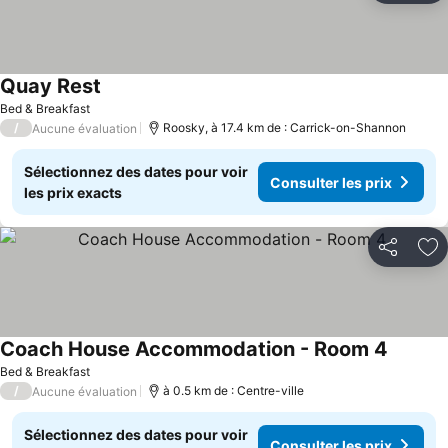
Quay Rest
Bed & Breakfast
/
Roosky, à 17.4 km de : Carrick-on-Shannon
Aucune évaluation
Sélectionnez des dates pour voir
Consulter les prix
les prix exacts
Partager
Aj
Coach House Accommodation - Room 4
Bed & Breakfast
/
à 0.5 km de : Centre-ville
Aucune évaluation
Sélectionnez des dates pour voir
Consulter les prix