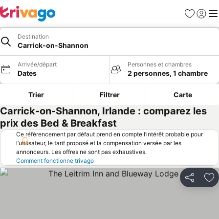
Favoris
Se con
Me
Destination
Carrick-on-Shannon
Arrivée/départ
Personnes et chambres
Dates
2 personnes, 1 chambre
Trier
Filtrer
Carte
Carrick-on-Shannon, Irlande : comparez les
prix des Bed & Breakfast
Ce référencement par défaut prend en compte l’intérêt probable pour
l’utilisateur, le tarif proposé et la compensation versée par les
annonceurs. Les offres ne sont pas exhaustives.
Comment fonctionne trivago
Partager
Aj