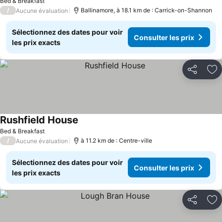
Bed & Breakfast
/
Ballinamore, à 18.1 km de : Carrick-on-Shannon
Aucune évaluation
Sélectionnez des dates pour voir
Consulter les prix
les prix exacts
Partager
Aj
Rushfield House
Bed & Breakfast
/
à 11.2 km de : Centre-ville
Aucune évaluation
Sélectionnez des dates pour voir
Consulter les prix
les prix exacts
Partager
Aj