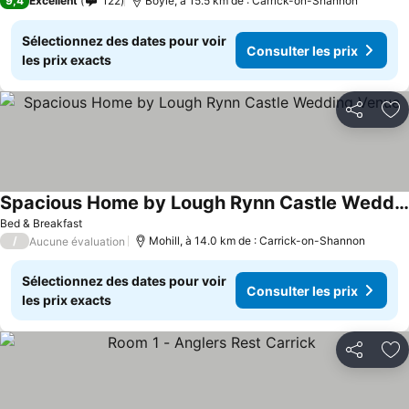
9,4
Excellent
122
Boyle, à 15.5 km de : Carrick-on-Shannon
Sélectionnez des dates pour voir
Consulter les prix
les prix exacts
Partager
Aj
Spacious Home by Lough Rynn Castle Wedding Venue
Bed & Breakfast
/
Mohill, à 14.0 km de : Carrick-on-Shannon
Aucune évaluation
Sélectionnez des dates pour voir
Consulter les prix
les prix exacts
Partager
Aj