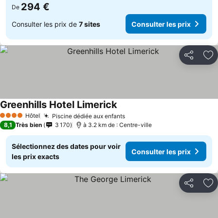
294 €
De
Consulter les prix de
7 sites
Consulter les prix
Partager
Aj
Greenhills Hotel Limerick
Hôtel
Piscine dédiée aux enfants
4 Étoiles
8,1
Très bien
3 170
à 3.2 km de : Centre-ville
Sélectionnez des dates pour voir
Consulter les prix
les prix exacts
Partager
Aj