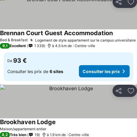
Partager
Aj
Brennan Court Guest Accommodation
Bed & Breakfast
Logement de style appartement sur le campus universitaire
9,1
Excellent
1 339
à 4.5 km de : Centre-ville
93 €
De
Consulter les prix de
6 sites
Consulter les prix
Partager
Aj
Brookhaven Lodge
Maison/appartement entier
8,2
Très bien
19
à 1.9 km de : Centre-ville