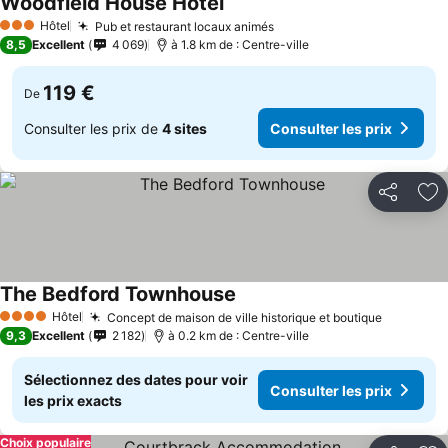
Woodfield House Hotel
Hôtel
Pub et restaurant locaux animés
3 Étoiles
8,5
Excellent
4 069
à 1.8 km de : Centre-ville
119 €
De
Consulter les prix de
4 sites
Consulter les prix
Partager
Aj
The Bedford Townhouse
Hôtel
Concept de maison de ville historique et boutique
4 Étoiles
9,3
Excellent
2 182
à 0.2 km de : Centre-ville
Sélectionnez des dates pour voir
Consulter les prix
les prix exacts
Choix populaire