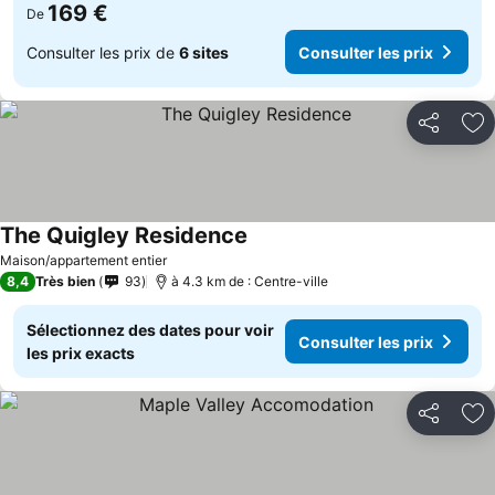
169 €
De
Consulter les prix de
6 sites
Consulter les prix
Partager
Aj
The Quigley Residence
Maison/appartement entier
8,4
Très bien
93
à 4.3 km de : Centre-ville
Sélectionnez des dates pour voir
Consulter les prix
les prix exacts
Partager
Aj