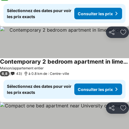
Sélectionnez des dates pour voir
Consulter les prix
les prix exacts
Partager
Aj
Contemporary 2 bedroom apartment in limerick city
Maison/appartement entier
6,8
43
à 0.8 km de : Centre-ville
Sélectionnez des dates pour voir
Consulter les prix
les prix exacts
Partager
Aj