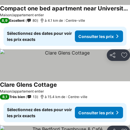
Compact one bed apartment near University of Limerick
Maison/appartement entier
8,9
Excellent
80
à 4.1 km de : Centre-ville
Sélectionnez des dates pour voir
Consulter les prix
les prix exacts
Partager
Aj
Clare Glens Cottage
Maison/appartement entier
8,1
Très bien
13
à 15.4 km de : Centre-ville
Sélectionnez des dates pour voir
Consulter les prix
les prix exacts