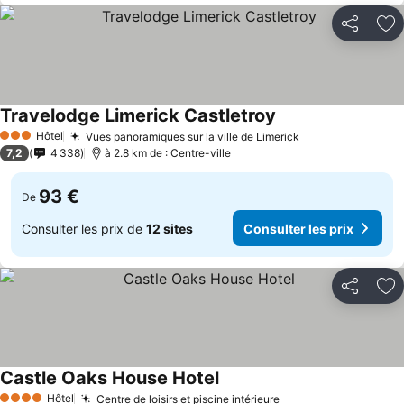
Partager
Aj
Travelodge Limerick Castletroy
Hôtel
Vues panoramiques sur la ville de Limerick
3 Étoiles
7,2
4 338
à 2.8 km de : Centre-ville
93 €
De
Consulter les prix de
12 sites
Consulter les prix
Partager
Aj
Castle Oaks House Hotel
Hôtel
Centre de loisirs et piscine intérieure