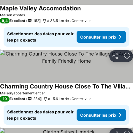
Maple Valley Accomodation
Maison d’hôtes
9,4
Excellent
152
à 33.5 km de : Centre-ville
Sélectionnez des dates pour voir
Consulter les prix
les prix exacts
Partager
Aj
Charming Country House Close To The Village Of Adare Family Friendly Home
Maison/appartement entier
10
Excellent
234
à 15.6 km de : Centre-ville
Sélectionnez des dates pour voir
Consulter les prix
les prix exacts