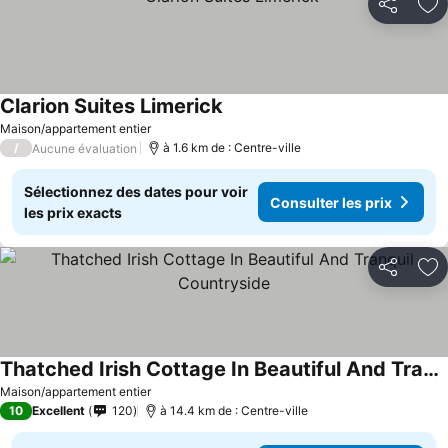
Partager
Aj
Clarion Suites Limerick
Maison/appartement entier
/
à 1.6 km de : Centre-ville
Aucune évaluation
Sélectionnez des dates pour voir
Consulter les prix
les prix exacts
Partager
Aj
Thatched Irish Cottage In Beautiful And Tranquil Countryside
Maison/appartement entier
10
Excellent
120
à 14.4 km de : Centre-ville