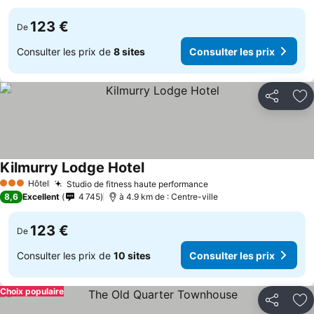
123 €
De
Consulter les prix de
8 sites
Consulter les prix
Partager
Aj
Kilmurry Lodge Hotel
Hôtel
Studio de fitness haute performance
3 Étoiles
8,6
Excellent
4 745
à 4.9 km de : Centre-ville
123 €
De
Consulter les prix de
10 sites
Consulter les prix
Choix populaire
Partager
Aj