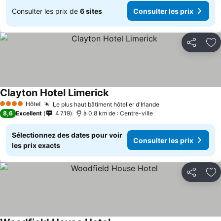
Consulter les prix de
6 sites
Consulter les prix
Partager
Aj
Clayton Hotel Limerick
Hôtel
Le plus haut bâtiment hôtelier d'Irlande
4 Étoiles
8,6
Excellent
4 719
à 0.8 km de : Centre-ville
Sélectionnez des dates pour voir
Consulter les prix
les prix exacts
Partager
Aj