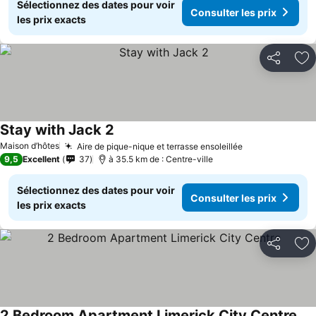
Sélectionnez des dates pour voir
Consulter les prix
les prix exacts
Partager
Aj
Stay with Jack 2
Maison d’hôtes
Aire de pique-nique et terrasse ensoleillée
9,5
Excellent
37
à 35.5 km de : Centre-ville
Sélectionnez des dates pour voir
Consulter les prix
les prix exacts
Partager
Aj
2 Bedroom Apartment Limerick City Centre