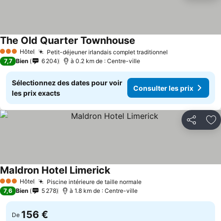
The Old Quarter Townhouse
Hôtel
Petit-déjeuner irlandais complet traditionnel
3 Étoiles
7,7
Bien
6 204
à 0.2 km de : Centre-ville
Sélectionnez des dates pour voir
Consulter les prix
les prix exacts
Partager
Aj
Maldron Hotel Limerick
Hôtel
Piscine intérieure de taille normale
3 Étoiles
7,6
Bien
5 278
à 1.8 km de : Centre-ville
156 €
De