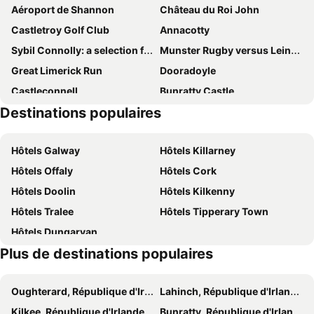
Aéroport de Shannon
Château du Roi John
Glasha
Innisfree
Castletroy Golf Club
Annacotty
Bunratty Manor Hotel
Tudor Lodge Guest Accommodation
Sybil Connolly: a selection from the archive
Munster Rugby versus Leinster Rugby in the RaboDirect Pro 12
Charming Old-world Country Cottage, Near Adare
Fitzgerald's Woodlands House Hotel
Great Limerick Run
Dooradoyle
Bunratty Meadows Bed & Breakfast
Dunraven Arms Hotel
Castleconnell
Bunratty Castle
Adare Luxury Riverside Apartment
Horans Bar and Restaurant
Destinations populaires
Celtic T-Shirt Shop
Lough Gur
Garrane House
Shannon Springs Hotel
Bunratty Castle & Folk Park
West Clare Mini Marathon
Treacys Oakwood Hotel
Oakwood Arms
Hôtels Galway
Hôtels Killarney
Adare Castle & Adare Heritage Centre
Hôtels Offaly
Hôtels Cork
Hôtels Doolin
Hôtels Kilkenny
Hôtels Tralee
Hôtels Tipperary Town
Hôtels Dungarvan
Plus de destinations populaires
Oughterard, République d'Irlande Hôtels
Lahinch, République d'Irlande Hôtels
Kilkee, République d'Irlande Hôtels
Bunratty, République d'Irlande Hôtels