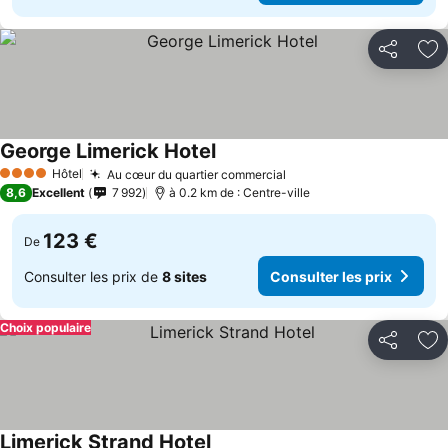
Partager
Aj
George Limerick Hotel
Hôtel
Au cœur du quartier commercial
4 Étoiles
8,6
Excellent
7 992
à 0.2 km de : Centre-ville
123 €
De
Consulter les prix de
8 sites
Consulter les prix
Choix populaire
Partager
Aj
Limerick Strand Hotel