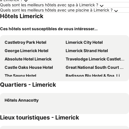
Quels sont les meilleurs hôtels avec spa à Limerick ?
Quels sont les meilleurs hôtels avec une piscine à Limerick ?
Hôtels Limerick
Ces hôtels sont susceptibles de vous intéresser...
Castletroy Park Hotel
Limerick City Hotel
George Limerick Hotel
Limerick Strand Hotel
Absolute Hotel Limerick
Travelodge Limerick Castletroy
Castle Oaks House Hotel
Great National South Court Hotel
The Savoy Hotel
Radisson Blu Hotel & Spa, Limerick
Quartiers - Limerick
Kilmurry Lodge Hotel
The Old Quarter Townhouse
Maldron Hotel Limerick
Clayton Hotel Limerick
Hôtels Annacotty
Woodfield House Hotel
The Bedford Townhouse
No. 1 Pery Square Hotel & Spa
Greenhills Hotel Limerick
Lieux touristiques - Limerick
The George Limerick
Great National Ballykisteen Golf Hotel
Travelodge Limerick
Two Mile Inn