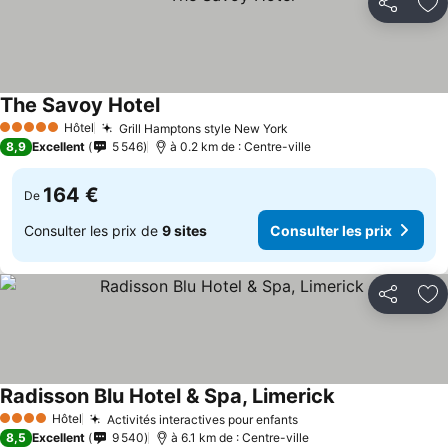
Partager
Aj
The Savoy Hotel
Hôtel
Grill Hamptons style New York
5 Étoiles
8,9
Excellent
5 546
à 0.2 km de : Centre-ville
164 €
De
Consulter les prix de
9 sites
Consulter les prix
Partager
Aj
Radisson Blu Hotel & Spa, Limerick
Hôtel
Activités interactives pour enfants
4 Étoiles
8,5
Excellent
9 540
à 6.1 km de : Centre-ville