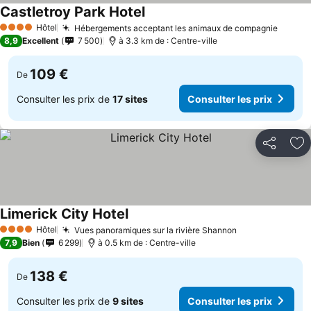
Castletroy Park Hotel
Hôtel
Hébergements acceptant les animaux de compagnie
4 Étoiles
8,9
Excellent
7 500
à 3.3 km de : Centre-ville
109 €
De
Consulter les prix de
17 sites
Consulter les prix
Partager
Aj
Limerick City Hotel
Hôtel
Vues panoramiques sur la rivière Shannon
4 Étoiles
7,9
Bien
6 299
à 0.5 km de : Centre-ville
138 €
De
Consulter les prix de
9 sites
Consulter les prix