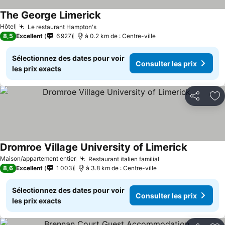
The George Limerick
Hôtel
Le restaurant Hampton's
8,5
Excellent
6 927
à 0.2 km de : Centre-ville
Sélectionnez des dates pour voir
Consulter les prix
les prix exacts
Partager
Aj
Dromroe Village University of Limerick
Maison/appartement entier
Restaurant italien familial
8,6
Excellent
1 003
à 3.8 km de : Centre-ville
Sélectionnez des dates pour voir
Consulter les prix
les prix exacts