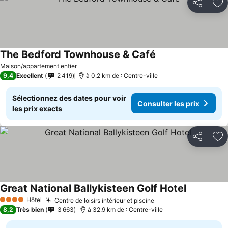
Partager
Aj
The Bedford Townhouse & Café
Maison/appartement entier
9,4
Excellent
2 419
à 0.2 km de : Centre-ville
Sélectionnez des dates pour voir
Consulter les prix
les prix exacts
Partager
Aj
Great National Ballykisteen Golf Hotel
Hôtel
Centre de loisirs intérieur et piscine
4 Étoiles
8,2
Très bien
3 663
à 32.9 km de : Centre-ville