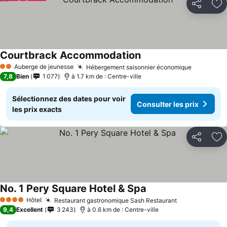
Partager
Aj
Courtbrack Accommodation
Auberge de jeunesse
Hébergement saisonnier économique
2 Étoiles
7,8
Bien
1 077
à 1.7 km de : Centre-ville
Sélectionnez des dates pour voir
Consulter les prix
les prix exacts
Partager
Aj
No. 1 Pery Square Hotel & Spa
Hôtel
Restaurant gastronomique Sash Restaurant
4 Étoiles
9,4
Excellent
3 243
à 0.6 km de : Centre-ville