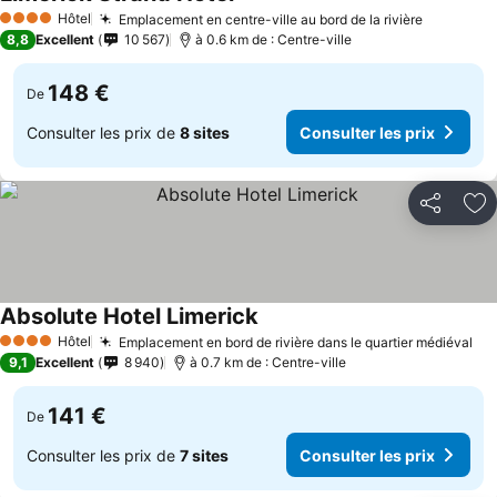
Hôtel
Emplacement en centre-ville au bord de la rivière
4 Étoiles
8,8
Excellent
10 567
à 0.6 km de : Centre-ville
148 €
De
Consulter les prix de
8 sites
Consulter les prix
Partager
Aj
Absolute Hotel Limerick
Hôtel
Emplacement en bord de rivière dans le quartier médiéval
4 Étoiles
9,1
Excellent
8 940
à 0.7 km de : Centre-ville
141 €
De
Consulter les prix de
7 sites
Consulter les prix