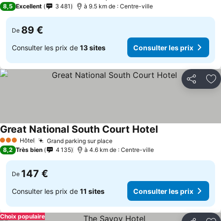
4 Étoiles
8,5
Excellent
3 481
à 9.5 km de : Centre-ville
89 €
De
Consulter les prix de
13 sites
Consulter les prix
Partager
Aj
Great National South Court Hotel
Hôtel
Grand parking sur place
3 Étoiles
8,2
Très bien
4 135
à 4.6 km de : Centre-ville
147 €
De
Consulter les prix de
11 sites
Consulter les prix
Choix populaire