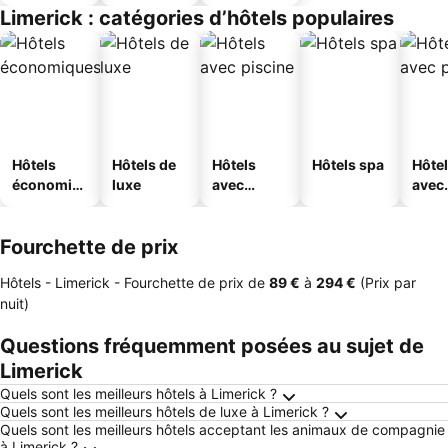
Limerick : catégories d’hôtels populaires
Hôtels
Hôtels de
Hôtels
Hôtels spa
Hôte
économiq
luxe
avec
avec
ues
piscine
park
Fourchette de prix
Hôtels - Limerick -
Fourchette de prix
de
‎89 €
à
‎294 €
(Prix par
nuit)
Questions fréquemment posées au sujet de
Limerick
Quels sont les meilleurs hôtels à Limerick ?
Quels sont les meilleurs hôtels de luxe à Limerick ?
Quels sont les meilleurs hôtels acceptant les animaux de compagnie
à Limerick ?