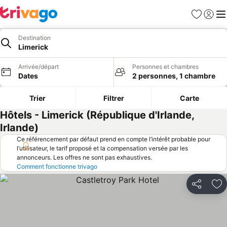
Favoris
Se con
Me
Destination
Limerick
Arrivée/départ
Personnes et chambres
Dates
2 personnes, 1 chambre
Trier
Filtrer
Carte
Hôtels - Limerick (République d'Irlande,
Irlande)
Ce référencement par défaut prend en compte l’intérêt probable pour
l’utilisateur, le tarif proposé et la compensation versée par les
annonceurs. Les offres ne sont pas exhaustives.
Comment fonctionne trivago
Partager
Aj