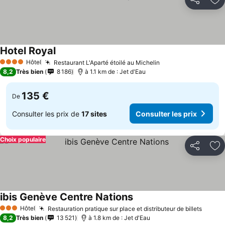
Partager
Aj
Hotel Royal
Hôtel
Restaurant L'Aparté étoilé au Michelin
4 Étoiles
8,2
Très bien
8 186
à 1.1 km de : Jet d'Eau
135 €
De
Consulter les prix de
17 sites
Consulter les prix
Choix populaire
Partager
Aj
ibis Genève Centre Nations
Hôtel
Restauration pratique sur place et distributeur de billets
3 Étoiles
8,2
Très bien
13 521
à 1.8 km de : Jet d'Eau