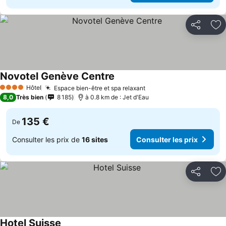
Partager
Aj
Novotel Genève Centre
Hôtel
Espace bien-être et spa relaxant
4 Étoiles
8,0
Très bien
8 185
à 0.8 km de : Jet d'Eau
135 €
De
Consulter les prix de
16 sites
Consulter les prix
Partager
Aj
Hotel Suisse