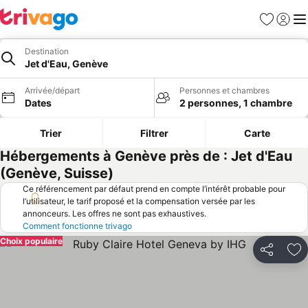
Favoris
Se con
Me
Destination
Jet d'Eau, Genève
Arrivée/départ
Personnes et chambres
Dates
2 personnes, 1 chambre
Trier
Filtrer
Carte
Hébergements à Genève près de : Jet d'Eau
(Genève, Suisse)
Ce référencement par défaut prend en compte l’intérêt probable pour
l’utilisateur, le tarif proposé et la compensation versée par les
annonceurs. Les offres ne sont pas exhaustives.
Comment fonctionne trivago
Choix populaire
Partager
Aj