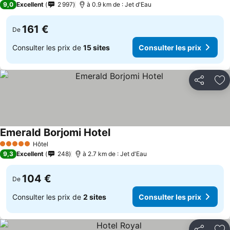
9,0
Excellent
2 997
à 0.9 km de : Jet d'Eau
161 €
De
Consulter les prix de
15 sites
Consulter les prix
Partager
Aj
Emerald Borjomi Hotel
Hôtel
5 Étoiles
9,3
Excellent
248
à 2.7 km de : Jet d'Eau
104 €
De
Consulter les prix de
2 sites
Consulter les prix