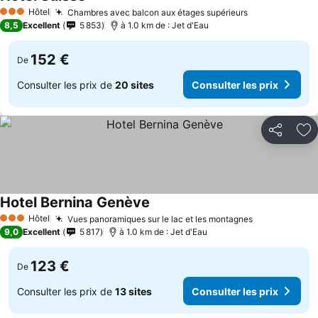
Hôtel
Chambres avec balcon aux étages supérieurs
3 Étoiles
8,5
Excellent
5 853
à 1.0 km de : Jet d'Eau
152 €
De
Consulter les prix de
20 sites
Consulter les prix
Partager
Aj
Hotel Bernina Genève
Hôtel
Vues panoramiques sur le lac et les montagnes
3 Étoiles
9,0
Excellent
5 817
à 1.0 km de : Jet d'Eau
123 €
De
Consulter les prix de
13 sites
Consulter les prix