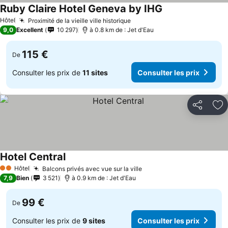
Ruby Claire Hotel Geneva by IHG
Hôtel
Proximité de la vieille ville historique
9,0
Excellent
10 297
à 0.8 km de : Jet d'Eau
115 €
De
Consulter les prix de
11 sites
Consulter les prix
Partager
Aj
Hotel Central
Hôtel
Balcons privés avec vue sur la ville
2 Étoiles
7,9
Bien
3 521
à 0.9 km de : Jet d'Eau
99 €
De
Consulter les prix de
9 sites
Consulter les prix