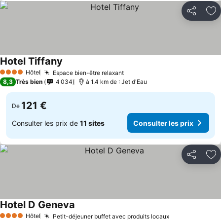
Partager
Aj
Hotel Tiffany
Hôtel
Espace bien-être relaxant
4 Étoiles
8,3
Très bien
4 034
à 1.4 km de : Jet d'Eau
121 €
De
Consulter les prix de
11 sites
Consulter les prix
Partager
Aj
Hotel D Geneva
Hôtel
Petit-déjeuner buffet avec produits locaux
4 Étoiles