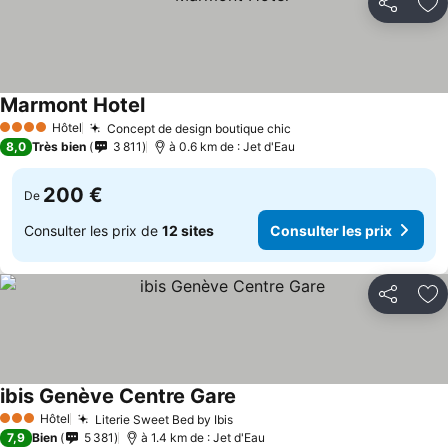
Partager
Aj
Marmont Hotel
Hôtel
Concept de design boutique chic
4 Étoiles
8,0
Très bien
3 811
à 0.6 km de : Jet d'Eau
200 €
De
Consulter les prix de
12 sites
Consulter les prix
Partager
Aj
ibis Genève Centre Gare
Hôtel
Literie Sweet Bed by Ibis
3 Étoiles
7,9
Bien
5 381
à 1.4 km de : Jet d'Eau