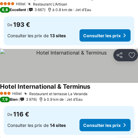
Hôtel
Restaurant L'Artisan
4 Étoiles
8,8
Excellent
3 667
à 0.8 km de : Jet d'Eau
193 €
De
Consulter les prix de
13 sites
Consulter les prix
Partager
Aj
Hotel International & Terminus
Hôtel
Restaurant et terrasse La Veranda
3 Étoiles
7,9
Bien
3 976
à 0.9 km de : Jet d'Eau
116 €
De
Consulter les prix de
14 sites
Consulter les prix