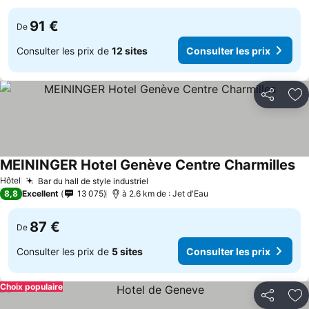
91 €
De
Consulter les prix de
12 sites
Consulter les prix
Partager
Aj
MEININGER Hotel Genève Centre Charmilles
Hôtel
Bar du hall de style industriel
8,8
Excellent
13 075
à 2.6 km de : Jet d'Eau
87 €
De
Consulter les prix de
5 sites
Consulter les prix
Choix populaire
Partager
Aj