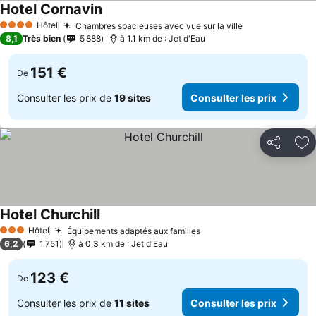
Hotel Cornavin
Hôtel
Chambres spacieuses avec vue sur la ville
4 Étoiles
8,1
Très bien
5 888
à 1.1 km de : Jet d'Eau
151 €
De
Consulter les prix de
19 sites
Consulter les prix
Partager
Aj
Hotel Churchill
Hôtel
Équipements adaptés aux familles
3 Étoiles
6,2
1 751
à 0.3 km de : Jet d'Eau
123 €
De
Consulter les prix de
11 sites
Consulter les prix