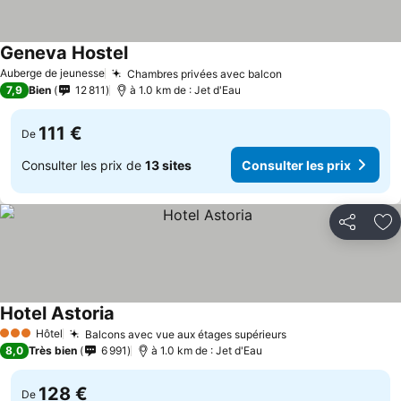
Geneva Hostel
Auberge de jeunesse
Chambres privées avec balcon
7,9
Bien
12 811
à 1.0 km de : Jet d'Eau
111 €
De
Consulter les prix de
13 sites
Consulter les prix
Partager
Aj
Hotel Astoria
Hôtel
Balcons avec vue aux étages supérieurs
3 Étoiles
8,0
Très bien
6 991
à 1.0 km de : Jet d'Eau
128 €
De