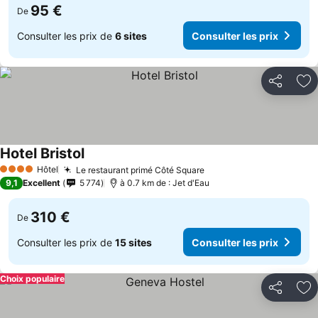
95 €
De
Consulter les prix de
6 sites
Consulter les prix
Partager
Aj
Hotel Bristol
Hôtel
Le restaurant primé Côté Square
4 Étoiles
9,1
Excellent
5 774
à 0.7 km de : Jet d'Eau
310 €
De
Consulter les prix de
15 sites
Consulter les prix
Choix populaire
Partager
Aj