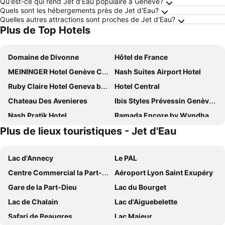
Qu'est-ce qui rend Jet d'Eau populaire à Genève?
Quels sont les hébergements près de Jet d'Eau?
Quelles autres attractions sont proches de Jet d'Eau?
Plus de Top Hotels
Domaine de Divonne
Hôtel de France
MEININGER Hotel Genève Centre Charmilles
Nash Suites Airport Hotel
Ruby Claire Hotel Geneva by IHG
Hotel Central
Chateau Des Avenieres
Ibis Styles Prévessin Genève Aéroport
Nash Pratik Hotel
Ramada Encore by Wyndham Geneva
Plus de lieux touristiques - Jet d'Eau
YOTEL Geneva Lake
Emerald Borjomi Hotel
B&B HOTEL Geneva Airport
Château de Bossey
Lac d'Annecy
Le PAL
Nash Airport Hotel
Greet Hôtel Prévessin Genève Aéroport
Centre Commercial la Part-Dieu
Aéroport Lyon Saint Exupéry
ibis budget Genève Aéroport
Lake Geneva Hotel
Gare de la Part-Dieu
Lac du Bourget
The Originals City, Hôtel du Mont Sion
ibis Genève Aéroport
Lac de Chalain
Lac d'Aiguebelette
Holiday Inn Express Geneva Airport By Ihg
Hotel Suisse
Safari de Peaugres
Lac Majeur
ibis Genève Centre Gare
Everness Hotel & Resort