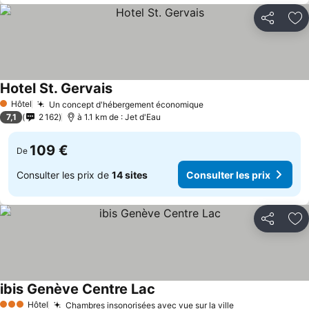
Partager
Aj
Hotel St. Gervais
Hôtel
Un concept d'hébergement économique
1 Étoiles
7,1
2 162
à 1.1 km de : Jet d'Eau
109 €
De
Consulter les prix de
14 sites
Consulter les prix
Partager
Aj
ibis Genève Centre Lac
Hôtel
Chambres insonorisées avec vue sur la ville