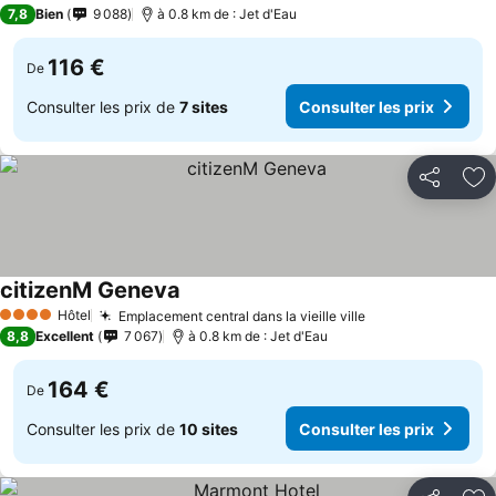
3 Étoiles
7,8
Bien
9 088
à 0.8 km de : Jet d'Eau
116 €
De
Consulter les prix de
7 sites
Consulter les prix
Partager
Aj
citizenM Geneva
Hôtel
Emplacement central dans la vieille ville
4 Étoiles
8,8
Excellent
7 067
à 0.8 km de : Jet d'Eau
164 €
De
Consulter les prix de
10 sites
Consulter les prix