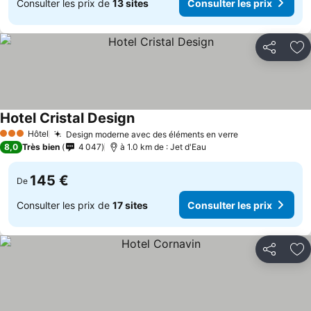
Consulter les prix de
13 sites
Consulter les prix
Partager
Aj
Hotel Cristal Design
Hôtel
Design moderne avec des éléments en verre
3 Étoiles
8,0
Très bien
4 047
à 1.0 km de : Jet d'Eau
145 €
De
Consulter les prix de
17 sites
Consulter les prix
Partager
Aj