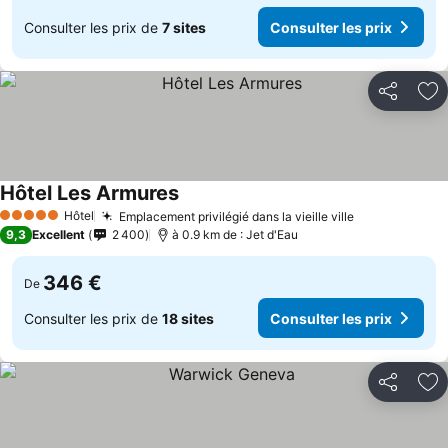
Consulter les prix de
7 sites
Consulter les prix
Partager
Aj
Hôtel Les Armures
Hôtel
Emplacement privilégié dans la vieille ville
5 Étoiles
9,3
Excellent
2 400
à 0.9 km de : Jet d'Eau
346 €
De
Consulter les prix de
18 sites
Consulter les prix
Partager
Aj