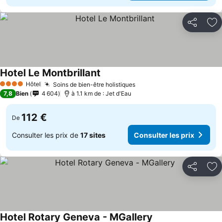
Partager
Aj
Hotel Le Montbrillant
Hôtel
Soins de bien-être holistiques
4 Étoiles
7,8
Bien
4 604
à 1.1 km de : Jet d'Eau
112 €
De
Consulter les prix de
17 sites
Consulter les prix
Partager
Aj
Hotel Rotary Geneva - MGallery