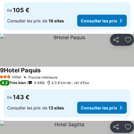
105 €
De
Consulter les prix de
16 sites
Consulter les prix
Partager
Aj
9Hotel Paquis
Hôtel
Piscine intérieure
3 Étoiles
8,2
Très bien
4 488
à 0.8 km de : Jet d'Eau
143 €
De
Consulter les prix de
13 sites
Consulter les prix
Partager
Aj