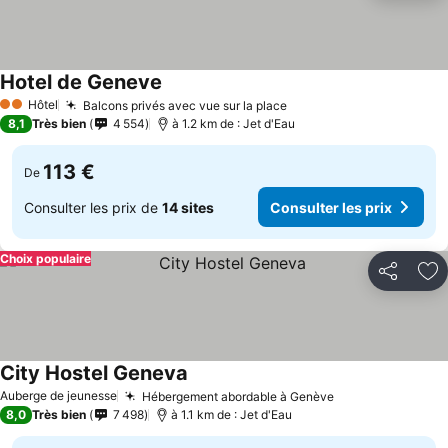
Hotel de Geneve
Hôtel
Balcons privés avec vue sur la place
2 Étoiles
8,1
Très bien
4 554
à 1.2 km de : Jet d'Eau
113 €
De
Consulter les prix de
14 sites
Consulter les prix
Choix populaire
Partager
Aj
City Hostel Geneva
Auberge de jeunesse
Hébergement abordable à Genève
8,0
Très bien
7 498
à 1.1 km de : Jet d'Eau