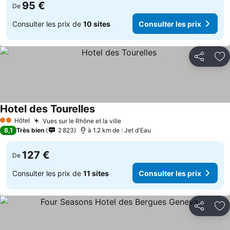
95 €
De
Consulter les prix de
10 sites
Consulter les prix
Partager
Aj
Hotel des Tourelles
Hôtel
Vues sur le Rhône et la ville
2 Étoiles
8,1
Très bien
2 823
à 1.2 km de : Jet d'Eau
127 €
De
Consulter les prix de
11 sites
Consulter les prix
Partager
Aj