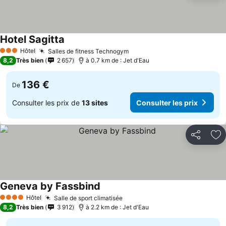
Hotel Sagitta
Hôtel
Salles de fitness Technogym
3 Étoiles
8,2
Très bien
2 657
à 0.7 km de : Jet d'Eau
136 €
De
Consulter les prix de
13 sites
Consulter les prix
Partager
Aj
Geneva by Fassbind
Hôtel
Salle de sport climatisée
4 Étoiles
8,2
Très bien
3 912
à 2.2 km de : Jet d'Eau