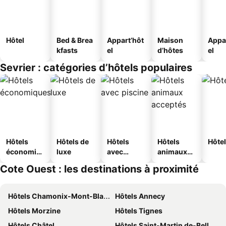
Hôtel
Bed & Brea
Appart’hôt
Maison
Appa
kfasts
el
d’hôtes
el
Sevrier : catégories d’hôtels populaires
Hôtels
Hôtels de
Hôtels
Hôtels
Hôtel
économiq
luxe
avec
animaux
ues
piscine
acceptés
Cote Ouest : les destinations à proximité
Hôtels Chamonix-Mont-Blanc
Hôtels Annecy
Hôtels Morzine
Hôtels Tignes
Hôtels Châtel
Hôtels Saint-Martin de-Belleville