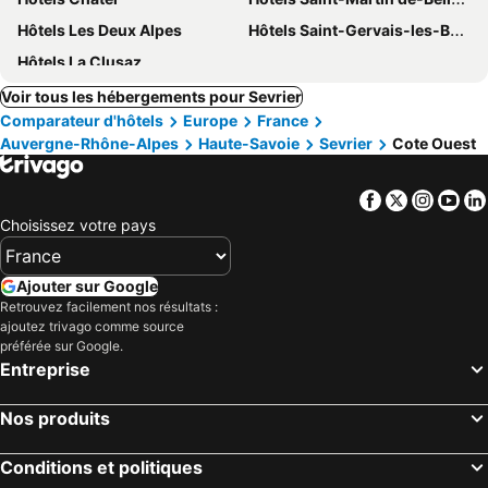
Hôtels Les Deux Alpes
Hôtels Saint-Gervais-les-Bains
Hôtels La Clusaz
Voir tous les hébergements pour Sevrier
Comparateur d'hôtels
Europe
France
Auvergne-Rhône-Alpes
Haute-Savoie
Sevrier
Cote Ouest
Facebook
Twitter
Insta
Yo
Choisissez votre pays
Ajouter sur Google
Retrouvez facilement nos résultats :
ajoutez trivago comme source
préférée sur Google.
Entreprise
Nos produits
Conditions et politiques