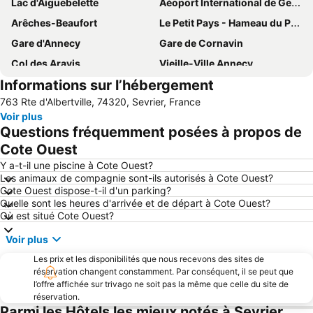
Lac d'Aiguebelette
Aéoport International de Genève
Arêches-Beaufort
Le Petit Pays - Hameau du Père Noël
Gare d'Annecy
Gare de Cornavin
Col des Aravis
Vieille-Ville Annecy
Informations sur l’hébergement
Domaine Alpin des Saisies
L'Arcadium
763 Rte d'Albertville, 74320, Sevrier, France
La Féclaz
La Clusaz
Voir plus
La Fête du Lac
Marathon du Lac d'Annecy
Questions fréquemment posées à propos de
Combloux
Casino de l'Impérial
Cote Ouest
Aillons-Margériaz
Parc Naturel Régional du Massif des Bauges
Y a-t-il une piscine à Cote Ouest?
Les animaux de compagnie sont-ils autorisés à Cote Ouest?
Noël des Alpes
Les Houches -Prarion
Cote Ouest dispose-t-il d'un parking?
Quelle sont les heures d'arrivée et de départ à Cote Ouest?
Marché de la Vieille-Ville
Piscine-Patinoire Jean Régis
Où est situé Cote Ouest?
Le Théâtre - Casino Grand Cercle
Eaux-Vives
Voir plus
Le Semnoz
Festival International du Film d'Animation d'Annecy
Les prix et les disponibilités que nous recevons des sites de
La Plage d'Annecy
Centre International de Conférences Genève
réservation changent constamment. Par conséquent, il se peut que
l’offre affichée sur trivago ne soit pas la même que celle du site de
Annecy cinéma italien
Jet d'Eau
réservation.
Plage d'Albigny
Plage de Duingt
Parmi les Hôtels les mieux notés à Sevrier