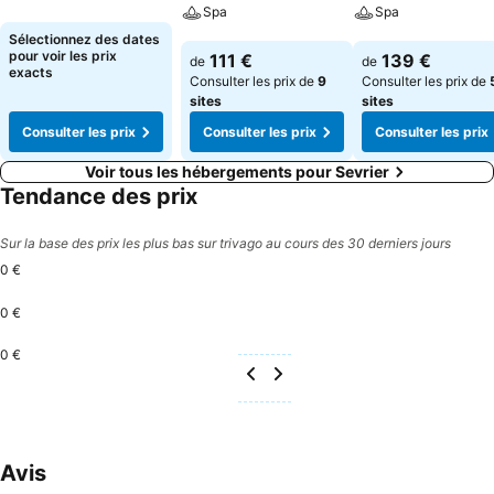
Consulter les prix
Spa
Spa
Sélectionnez des dates
Consulter les prix
Consulter les pri
pour voir les prix
111 €
139 €
de
de
exacts
Consulter les prix de
9
Consulter les prix de
sites
sites
Consulter les prix
Consulter les prix
Consulter les prix
Voir tous les hébergements pour Sevrier
Tendance des prix
Sur la base des prix les plus bas sur trivago au cours des 30 derniers jours
0 €
0 €
0 €
Avis