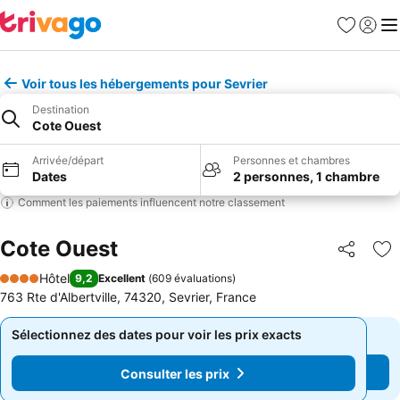
Favoris
Se con
Me
Voir tous les hébergements pour Sevrier
Destination
Cote Ouest
Arrivée/départ
Personnes et chambres
Dates
2 personnes, 1 chambre
Comment les paiements influencent notre classement
Cote Ouest
Partager
Aj
Hôtel
9,2
Excellent
(
609 évaluations
)
4 Étoiles
763 Rte d'Albertville, 74320, Sevrier, France
Sélectionnez des dates pour voir les prix exacts
Sélectionnez des dates pour voir les prix exacts
Consulter les prix
Consulter les prix