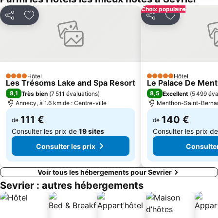
La Compagnie des Bâteaux du Lac d'Annecy
Golf Club du Lac d'Annecy
Choix populaire
Partager
Ajouter à mes favoris
Partager
Ajouter à me
Le Phare
Parc des Sports
Les Grandes Médiévales
Jardins de l'Europe
Carré Curial
Aéroport d'Annecy Haute-Savoie Mont-Blanc
Altiport de Megève
Salon International de l'Auto et accessoires
Hôtel
Hôtel
4 Étoiles
Carnaval Vénitien
Palais des Nations
5 Étoiles
Les Trésoms Lake and Spa Resort
Le Palace De Men
8,1
8,5
Très bien
(
7 511 évaluations
)
Excellent
(
5 499 éva
Fête de la Montagne
Cité médiévale de Conflans
Annecy, à 1.6 km de : Centre-ville
Menthon-Saint-Bernard
Plage Municipale
Aéroport de Chambéry - Savoie
111 €
140 €
de
de
Consulter les prix de
19 sites
Consulter les prix d
Consulter les prix
Consulter
Voir tous les hébergements pour Sevrier
Sevrier : autres hébergements