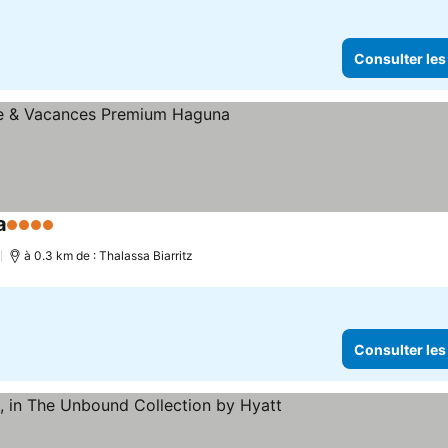
Consulter les
a
4 Étoiles
)
à 0.3 km de : Thalassa Biarritz
Consulter les