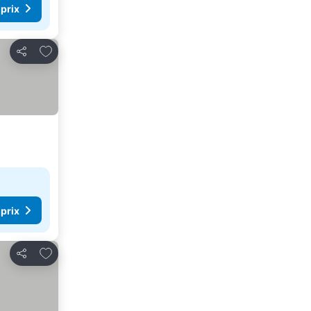
 prix
Ajouter à mes favoris
Partager
 prix
Ajouter à mes favoris
Partager