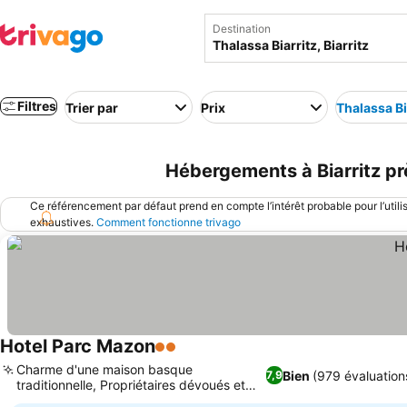
Destination
Filtres
Trier par
Prix
Thalassa Bi
Hébergements à Biarritz près
Ce référencement par défaut prend en compte l’intérêt probable pour l’utili
exhaustives.
Comment fonctionne trivago
Hotel Parc Mazon
2 Étoiles
Charme d'une maison basque
Bien
(979 évaluation
7,9
traditionnelle, Propriétaires dévoués et
accueillants