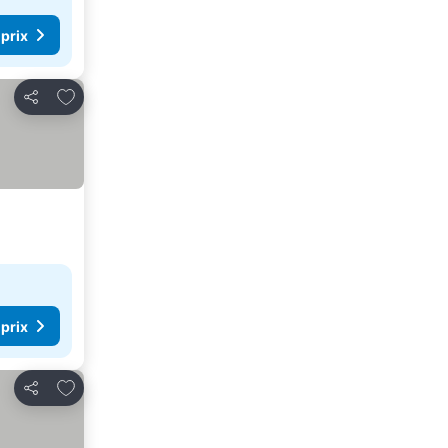
 prix
Ajouter à mes favoris
Partager
 prix
Ajouter à mes favoris
Partager