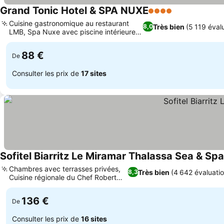
Grand Tonic Hotel & SPA NUXE
4 Étoiles
Cuisine gastronomique au restaurant
Très bien
(5 119 éval
8,0
LMB, Spa Nuxe avec piscine intérieure
chauffée
88 €
De
Consulter les prix de
17 sites
Sofitel Biarritz Le Miramar Thalassa Sea & Spa
Chambres avec terrasses privées,
Très bien
(4 642 évaluatio
8,3
Cuisine régionale du Chef Robert
Job
136 €
De
Consulter les prix de
16 sites