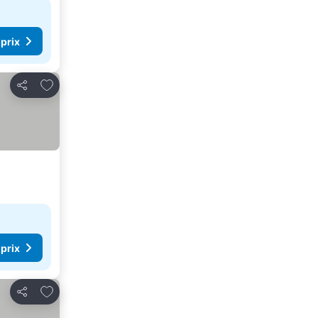
 prix
Ajouter à mes favoris
Partager
 prix
Ajouter à mes favoris
Partager