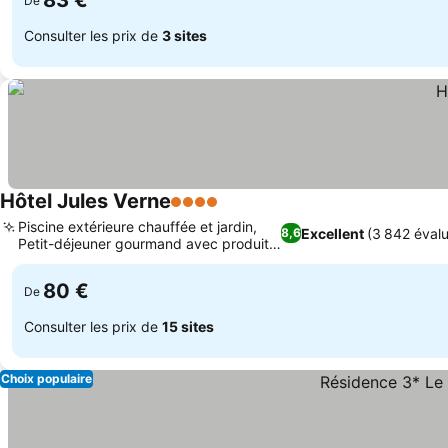
83 €
De
Consulter les prix de
3 sites
Hôtel Jules Verne
4 Étoiles
Piscine extérieure chauffée et jardin,
Excellent
(3 842 évalu
8,6
Petit-déjeuner gourmand avec produits
locaux
80 €
De
Consulter les prix de
15 sites
Choix populaire