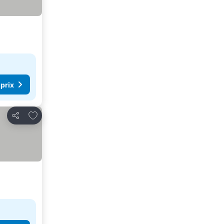
 prix
Ajouter à mes favoris
Partager