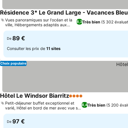
Résidence 3* Le Grand Large - Vacances Ble
Vues panoramiques sur l'océan et la
Très bien
(5 302 évaluat
8,3
ville, Hébergements adaptés aux
familles
89 €
De
Consulter les prix de
11 sites
Choix populaire
Hôtel Le Windsor Biarritz
4 Étoiles
Petit-déjeuner buffet exceptionnel et
Très bien
(5 200 éval
8,4
varié, Hôtel en bord de mer avec vue sur
l'océan
97 €
De