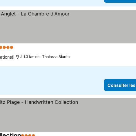
4 Étoiles
ations)
à 1.3 km de : Thalassa Biarritz
Consulter les
llection