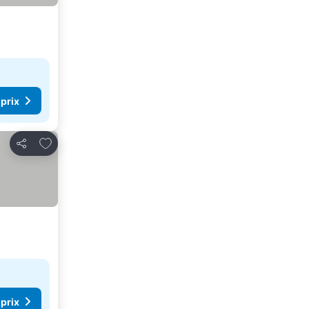
 prix
Ajouter à mes favoris
Partager
 prix