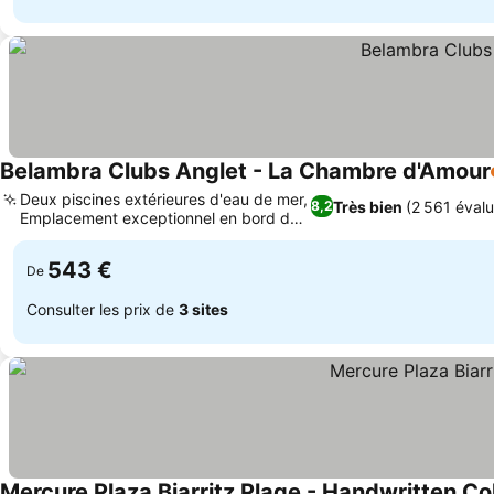
Belambra Clubs Anglet - La Chambre d'Amour
Deux piscines extérieures d'eau de mer,
Très bien
(2 561 évalu
8,2
Emplacement exceptionnel en bord de
mer
543 €
De
Consulter les prix de
3 sites
Mercure Plaza Biarritz Plage - Handwritten Co