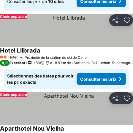
Consulter les prix de
10 sites
Consulter les prix
Choix populaire
Partager
Aj
Hotel Llibrada
Hôtel
Proximité de la station de ski de Cerler
2 Étoiles
8,9
Excellent
1 809
à 18.9 km de : Station de Ski Luchon-Superbagnères
Sélectionnez des dates pour voir
Consulter les prix
les prix exacts
Choix populaire
Partager
Aj
Aparthotel Nou Vielha