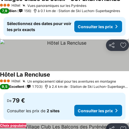
Hôtel
Vues panoramiques sur les Pyrénées
3 Étoiles
7,9
Bien
156
à 0.1 km de : Station de Ski Luchon-Superbagnères
Sélectionnez des dates pour voir
Consulter les prix
les prix exacts
Partager
Aj
Hôtel La Rencluse
Hôtel
Un emplacement idéal pour tes aventures en montagne
3 Étoiles
9,5
Excellent
1 703
à 2.4 km de : Station de Ski Luchon-Superbagnères
79 €
De
Consulter les prix de
2 sites
Consulter les prix
Choix populaire