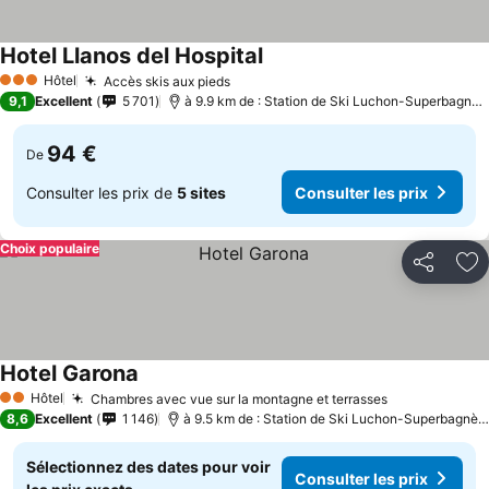
Hotel Llanos del Hospital
Hôtel
Accès skis aux pieds
3 Étoiles
9,1
Excellent
5 701
à 9.9 km de : Station de Ski Luchon-Superbagnères
94 €
De
Consulter les prix de
5 sites
Consulter les prix
Choix populaire
Partager
Aj
Hotel Garona
Hôtel
Chambres avec vue sur la montagne et terrasses
2 Étoiles
8,6
Excellent
1 146
à 9.5 km de : Station de Ski Luchon-Superbagnères
Sélectionnez des dates pour voir
Consulter les prix