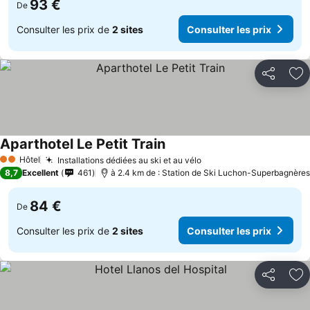
93 €
De
Consulter les prix de
2 sites
Consulter les prix
Partager
Aj
Aparthotel Le Petit Train
Hôtel
Installations dédiées au ski et au vélo
2 Étoiles
8,7
Excellent
461
à 2.4 km de : Station de Ski Luchon-Superbagnères
84 €
De
Consulter les prix de
2 sites
Consulter les prix
Partager
Aj