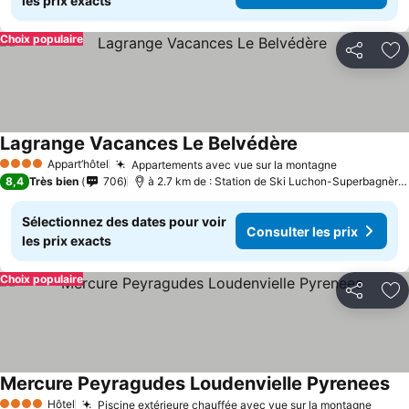
les prix exacts
Choix populaire
Partager
Aj
Lagrange Vacances Le Belvédère
Appart’hôtel
Appartements avec vue sur la montagne
4 Étoiles
8,4
Très bien
706
à 2.7 km de : Station de Ski Luchon-Superbagnères
Sélectionnez des dates pour voir
Consulter les prix
les prix exacts
Choix populaire
Partager
Aj
Mercure Peyragudes Loudenvielle Pyrenees
Hôtel
Piscine extérieure chauffée avec vue sur la montagne