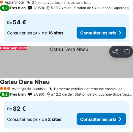
Appart’hôtel
Séjours avec tes animaux sans frais
1 Étoiles
8,2
Très bien
3 969
à 19.2 km de : Station de Ski Luchon-Superbagnères
54 €
De
Consulter les prix de
16 sites
Consulter les prix
Choix populaire
Partager
Aj
Ostau Dera Nheu
Auberge de jeunesse
Barbecue extérieur et terrasse ensoleillée
3 Étoiles
8,2
Très bien
2 090
à 12.2 km de : Station de Ski Luchon-Superbagnères
82 €
De
Consulter les prix de
2 sites
Consulter les prix