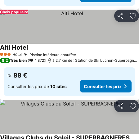
Choix populaire
Partager
Aj
Alti Hotel
Hôtel
Piscine intérieure chauffée
3 Étoiles
8,2
Très bien
1 872
à 2.7 km de : Station de Ski Luchon-Superbagnères
88 €
De
Consulter les prix de
10 sites
Consulter les prix
Partager
Aj
Villages Clubs du Soleil - SUPERBAGNERES