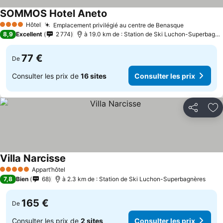
SOMMOS Hotel Aneto
Hôtel
Emplacement privilégié au centre de Benasque
4 Étoiles
8,9
Excellent
2 774
à 19.0 km de : Station de Ski Luchon-Superbagnères
77 €
De
Consulter les prix de
16 sites
Consulter les prix
Partager
Aj
Villa Narcisse
Appart’hôtel
5 Étoiles
7,8
Bien
68
à 2.3 km de : Station de Ski Luchon-Superbagnères
165 €
De
Consulter les prix de
2 sites
Consulter les prix