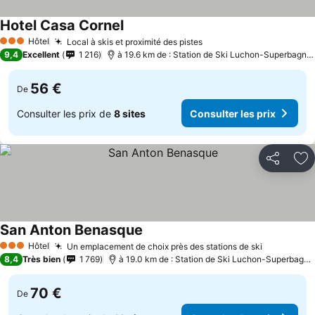
Hotel Casa Cornel
Hôtel
Local à skis et proximité des pistes
3 Étoiles
9,4
Excellent
1 216
à 19.6 km de : Station de Ski Luchon-Superbagnères
56 €
De
Consulter les prix de
8 sites
Consulter les prix
Partager
Aj
San Anton Benasque
Hôtel
Un emplacement de choix près des stations de ski
3 Étoiles
8,4
Très bien
1 769
à 19.0 km de : Station de Ski Luchon-Superbagnères
70 €
De