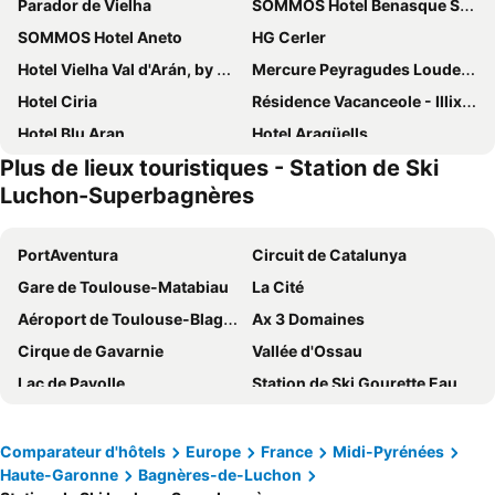
Parador de Vielha
SOMMOS Hotel Benasque Spa
SOMMOS Hotel Aneto
HG Cerler
Hotel Vielha Val d'Arán, by Meliá
Mercure Peyragudes Loudenvielle Pyrenees
Hotel Ciria
Résidence Vacanceole - Illixon***
Hotel Blu Aran
Hotel Aragüells
Plus de lieux touristiques - Station de Ski
Hotel Casa Cornel
Hotel Llanos del Hospital
Luchon-Superbagnères
Hotel Viella
Hôtel d'Etigny
San Anton Benasque
Hotel Llibrada
PortAventura
Circuit de Catalunya
Hotel Garona
Hotel Spa Acevi Val d'Aran
Gare de Toulouse-Matabiau
La Cité
Hotel & Spa Gasquet
Hotel Delavall
Aéroport de Toulouse-Blagnac
Ax 3 Domaines
Hotel & Restaurante Peña
Hotel des 2 Nations
Cirque de Gavarnie
Vallée d'Ossau
Hotel Ribaeta
Riu Nere Mountain Hotel
Lac de Payolle
Station de Ski Gourette Eaux Bonnes
LE CASTEL D'ALTI
Hotel Urogallo
Circuito Motorland Aragón
La Feria
Tierras De Arán
Alti Hotel
Lac des Bouillouses
Basilique Notre Dame du Rosaire
Comparateur d'hôtels
Europe
France
Midi-Pyrénées
Hotel Joan Canejan
Hotelet de Betlan
Haute-Garonne
Bagnères-de-Luchon
Carrer Barcelona
Gare de Perpignan
Hotel Eth Pomer
Hotel Fonfreda