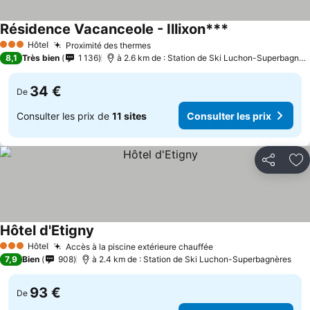
Résidence Vacanceole - Illixon***
Hôtel
Proximité des thermes
3 Étoiles
8,1
Très bien
1 136
à 2.6 km de : Station de Ski Luchon-Superbagnères
34 €
De
Consulter les prix de
11 sites
Consulter les prix
Partager
Aj
Hôtel d'Etigny
Hôtel
Accès à la piscine extérieure chauffée
3 Étoiles
7,9
Bien
908
à 2.4 km de : Station de Ski Luchon-Superbagnères
93 €
De