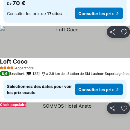
70 €
De
Consulter les prix de
17 sites
Consulter les prix
Partager
Aj
Loft Coco
Appart’hôtel
4 Étoiles
8,6
Excellent
122
à 2.9 km de : Station de Ski Luchon-Superbagnères
Sélectionnez des dates pour voir
Consulter les prix
les prix exacts
Choix populaire
Partager
Aj