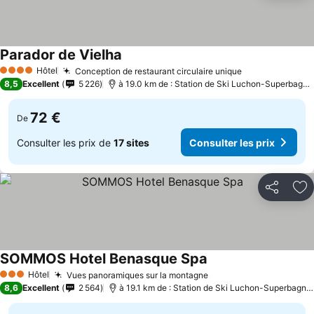
Parador de Vielha
Hôtel
Conception de restaurant circulaire unique
4 Étoiles
8,5
Excellent
5 226
à 19.0 km de : Station de Ski Luchon-Superbagnères
72 €
De
Consulter les prix de
17 sites
Consulter les prix
Partager
Aj
SOMMOS Hotel Benasque Spa
Hôtel
Vues panoramiques sur la montagne
3 Étoiles
8,6
Excellent
2 564
à 19.1 km de : Station de Ski Luchon-Superbagnères