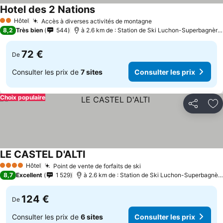
Hotel des 2 Nations
Hôtel
Accès à diverses activités de montagne
2 Étoiles
8,2
Très bien
544
à 2.6 km de : Station de Ski Luchon-Superbagnères
72 €
De
Consulter les prix de
7 sites
Consulter les prix
Choix populaire
Partager
Aj
LE CASTEL D'ALTI
Hôtel
Point de vente de forfaits de ski
4 Étoiles
8,7
Excellent
1 529
à 2.6 km de : Station de Ski Luchon-Superbagnères
124 €
De
Consulter les prix de
6 sites
Consulter les prix