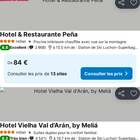
Partager
Aj
Hotel & Restaurante Peña
Hôtel
Piscine intérieure chauffée avec vue sur la montagne
4 Étoiles
8,8
Excellent
2 868
à 15.0 km de : Station de Ski Luchon-Superbagnères
84 €
De
Consulter les prix de
13 sites
Consulter les prix
Partager
Aj
Hotel Vielha Val d'Arán, by Meliá
Hôtel
Suites duplex pour le confort familial
4 Étoiles
8,2
Très bien
4 541
à 19.7 km de : Station de Ski Luchon-Superbagnères