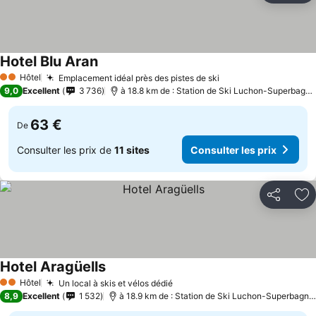
Hotel Blu Aran
Hôtel
Emplacement idéal près des pistes de ski
2 Étoiles
9,0
Excellent
3 736
à 18.8 km de : Station de Ski Luchon-Superbagnères
63 €
De
Consulter les prix de
11 sites
Consulter les prix
Partager
Aj
Hotel Aragüells
Hôtel
Un local à skis et vélos dédié
2 Étoiles
8,9
Excellent
1 532
à 18.9 km de : Station de Ski Luchon-Superbagnères