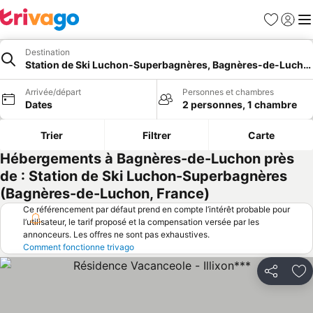
Favoris
Se con
Me
Destination
Station de Ski Luchon-Superbagnères, Bagnères-de-Lucho
Arrivée/départ
Personnes et chambres
Dates
2 personnes, 1 chambre
Trier
Filtrer
Carte
Hébergements à Bagnères-de-Luchon près
de : Station de Ski Luchon-Superbagnères
(Bagnères-de-Luchon, France)
Ce référencement par défaut prend en compte l’intérêt probable pour
l’utilisateur, le tarif proposé et la compensation versée par les
annonceurs. Les offres ne sont pas exhaustives.
Comment fonctionne trivago
Partager
Aj