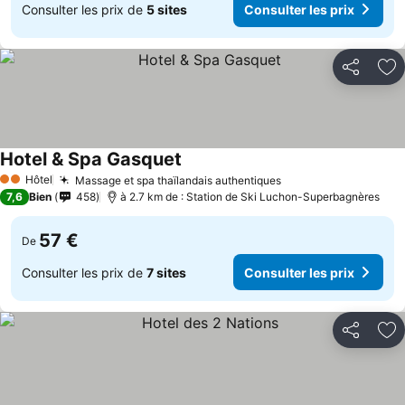
Consulter les prix de
5 sites
Consulter les prix
Partager
Aj
Hotel & Spa Gasquet
Hôtel
Massage et spa thaïlandais authentiques
2 Étoiles
7,6
Bien
458
à 2.7 km de : Station de Ski Luchon-Superbagnères
57 €
De
Consulter les prix de
7 sites
Consulter les prix
Partager
Aj