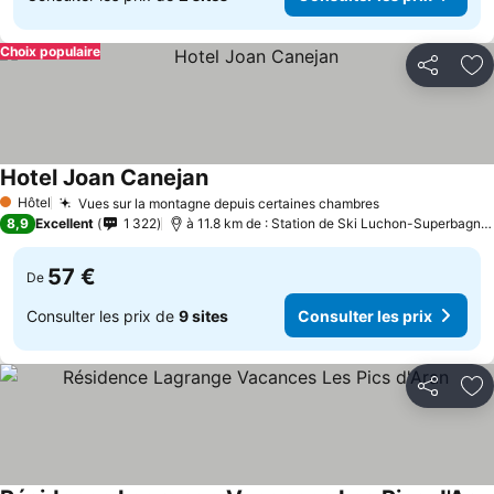
Choix populaire
Partager
Aj
Hotel Joan Canejan
Hôtel
Vues sur la montagne depuis certaines chambres
1 Étoiles
8,9
Excellent
1 322
à 11.8 km de : Station de Ski Luchon-Superbagnères
57 €
De
Consulter les prix de
9 sites
Consulter les prix
Partager
Aj