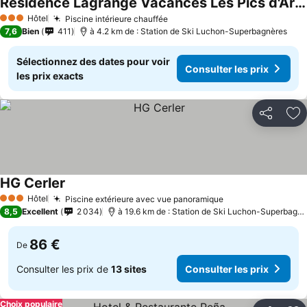
Résidence Lagrange Vacances Les Pics d'Aran
Hôtel
Piscine intérieure chauffée
3 Étoiles
7,6
Bien
411
à 4.2 km de : Station de Ski Luchon-Superbagnères
Sélectionnez des dates pour voir
Consulter les prix
les prix exacts
Partager
Aj
HG Cerler
Hôtel
Piscine extérieure avec vue panoramique
3 Étoiles
8,5
Excellent
2 034
à 19.6 km de : Station de Ski Luchon-Superbagnères
86 €
De
Consulter les prix de
13 sites
Consulter les prix
Choix populaire