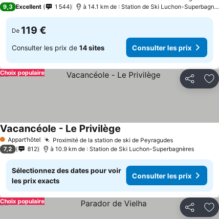
4 Étoiles
9,3
Excellent
1 544
à 14.1 km de : Station de Ski Luchon-Superbagnères
119 €
De
Consulter les prix de
14 sites
Consulter les prix
Choix populaire
Partager
Aj
Vacancéole - Le Privilège
Appart’hôtel
Proximité de la station de ski de Peyragudes
1 Étoiles
7,2
812
à 10.9 km de : Station de Ski Luchon-Superbagnères
Sélectionnez des dates pour voir
Consulter les prix
les prix exacts
Choix populaire
Partager
Aj