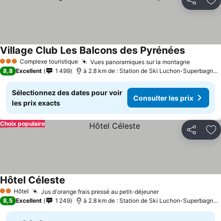
Partager
Aj
Village Club Les Balcons des Pyrénées
Complexe touristique
Vues panoramiques sur la montagne
3 Étoiles
8,8
Excellent
1 499
à 2.8 km de : Station de Ski Luchon-Superbagnères
Sélectionnez des dates pour voir
Consulter les prix
les prix exacts
Choix populaire
Partager
Aj
Hôtel Céleste
Hôtel
Jus d'orange frais pressé au petit-déjeuner
2 Étoiles
8,5
Excellent
1 249
à 2.8 km de : Station de Ski Luchon-Superbagnères