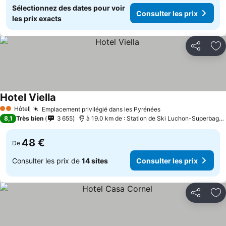
Sélectionnez des dates pour voir
Consulter les prix
les prix exacts
Partager
Aj
Hotel Viella
Hôtel
Emplacement privilégié dans les Pyrénées
2 Étoiles
8,1
Très bien
3 655
à 19.0 km de : Station de Ski Luchon-Superbagnères
48 €
De
Consulter les prix de
14 sites
Consulter les prix
Partager
Aj