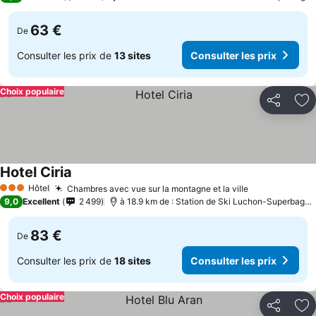
63 €
De
Consulter les prix de
13 sites
Consulter les prix
Choix populaire
Partager
Aj
Hotel Ciria
Hôtel
Chambres avec vue sur la montagne et la ville
3 Étoiles
9,0
Excellent
2 499
à 18.9 km de : Station de Ski Luchon-Superbagnères
83 €
De
Consulter les prix de
18 sites
Consulter les prix
Choix populaire
Partager
Aj