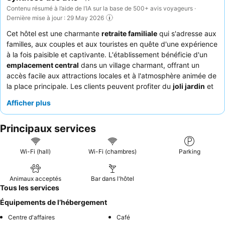
Contenu résumé à l’aide de l’IA sur la base de 500+ avis voyageurs ·
Dernière mise à jour : 29 May 2026
Cet hôtel est une charmante
retraite familiale
qui s'adresse aux
familles, aux couples et aux touristes en quête d'une expérience
à la fois paisible et captivante. L'établissement bénéficie d'un
emplacement central
dans un village charmant, offrant un
accès facile aux attractions locales et à l'atmosphère animée de
la place principale. Les clients peuvent profiter du
joli jardin
et
d'un salon de thé confortable avec un bar, offrant des espaces
Afficher plus
accueillants pour la détente. Le personnel est constamment
félicité pour sa gentillesse et son professionnalisme, tandis que
Principaux services
le
petit-déjeuner buffet
est mis en avant pour ses produits
locaux copieux, variés et de grande qualité. Pour un séjour plus
calme, il est conseillé aux clients de choisir une chambre
Wi-Fi (hall)
Wi-Fi (chambres)
Parking
donnant sur le jardin.
Animaux acceptés
Bar dans l'hôtel
Tous les services
Équipements de l’hébergement
Centre d'affaires
Café