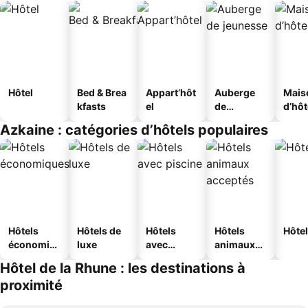
Hôtel
Bed & Brea
Appart’hôt
Auberge
Mais
kfasts
el
de
d’hô
jeunesse
Azkaine : catégories d’hôtels populaires
Hôtels
Hôtels de
Hôtels
Hôtels
Hôtel
économiq
luxe
avec
animaux
ues
piscine
acceptés
Hôtel de la Rhune : les destinations à
proximité