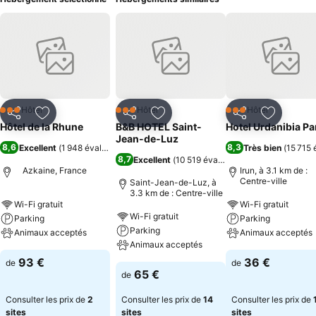
Hôtel
Hôtel
Hôtel
3 Étoiles
3 Étoiles
3 Étoiles
Partager
Ajouter à mes favoris
Partager
Ajouter à mes favoris
Partager
Ajouter à
Hôtel de la Rhune
B&B HOTEL Saint-
Hotel Urdanibia Pa
Jean-de-Luz
8,6
8,3
Excellent
(
1 948 évaluations
)
Très bien
(
15 715 
8,7
Excellent
(
10 519 évaluations
)
Azkaine, France
Irun, à 3.1 km de :
Centre-ville
Saint-Jean-de-Luz, à
3.3 km de : Centre-ville
Wi-Fi gratuit
Wi-Fi gratuit
Wi-Fi gratuit
Parking
Parking
Parking
Animaux acceptés
Animaux acceptés
Animaux acceptés
93 €
36 €
de
de
65 €
de
Consulter les prix de
2
Consulter les prix de
14
Consulter les prix de
sites
sites
sites