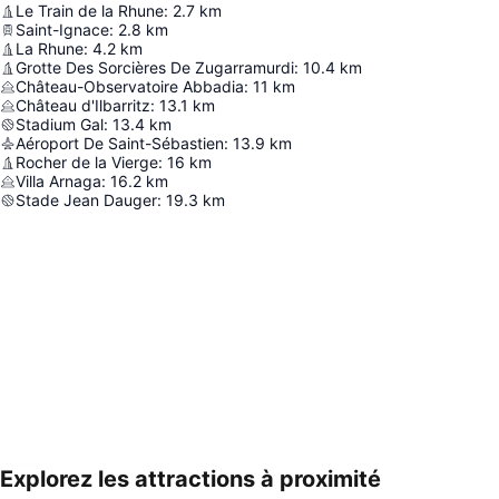
Le Train de la Rhune
:
2.7
km
Saint-Ignace
:
2.8
km
La Rhune
:
4.2
km
Grotte Des Sorcières De Zugarramurdi
:
10.4
km
Château-Observatoire Abbadia
:
11
km
Château d'Ilbarritz
:
13.1
km
Stadium Gal
:
13.4
km
Aéroport De Saint-Sébastien
:
13.9
km
Rocher de la Vierge
:
16
km
Villa Arnaga
:
16.2
km
Stade Jean Dauger
:
19.3
km
Explorez les attractions à proximité
Agrandir la carte