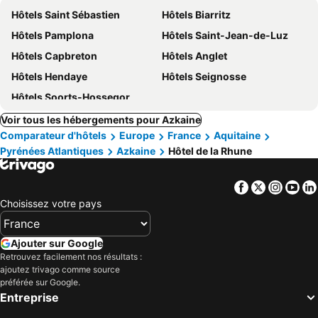
Hôtels Saint Sébastien
Hôtels Biarritz
Hôtels Pamplona
Hôtels Saint-Jean-de-Luz
Hôtels Capbreton
Hôtels Anglet
Hôtels Hendaye
Hôtels Seignosse
Hôtels Soorts-Hossegor
Voir tous les hébergements pour Azkaine
Comparateur d'hôtels
Europe
France
Aquitaine
Pyrénées Atlantiques
Azkaine
Hôtel de la Rhune
Facebook
Twitter
Insta
Yo
Choisissez votre pays
Ajouter sur Google
Retrouvez facilement nos résultats :
ajoutez trivago comme source
préférée sur Google.
Entreprise