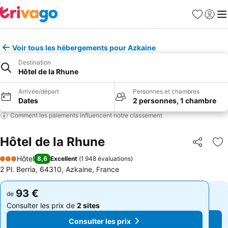
Favoris
Se con
Me
Voir tous les hébergements pour Azkaine
Destination
Hôtel de la Rhune
Arrivée/départ
Personnes et chambres
Dates
2 personnes, 1 chambre
Comment les paiements influencent notre classement
Hôtel de la Rhune
Partager
Aj
Hôtel
8,6
Excellent
(
1 948 évaluations
)
3 Étoiles
2 Pl. Berria, 64310, Azkaine, France
93 €
93 €
de
de
Consulter les prix de
2 sites
Consulter les prix de
2 sites
Consulter les prix
Consulter les prix