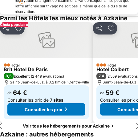
réservation changent constamment. Par conséquent, il se peut que
l’offre affichée sur trivago ne soit pas la même que celle du site de
Le Port Vieux
Puerto de Pasajes
réservation.
Centre historique
Akartegi
Parmi les Hôtels les mieux notés à Azkaine
Choix populaire
Plage du Miramar
Rocher de la Vierge
Partager
Ajouter à mes favoris
Partager
Ajouter à m
Quais de la Nive
Playa de Monte Igeldo
Circuits Découvertes Centre Ville
Donostiako Jazzaldia
San Sebastián Eguna
Thalassa Biarritz
Altza
Antilla
Hôtel
Hôtel
2 Étoiles
3 Étoiles
Brit Hotel De Paris
Hotel Colbert
Cathédrale Sainte-Marie
Grottes de Zugarramurdiko
8,5
7,4
Excellent
(
2 449 évaluations
)
(
2 559 évaluations
Thermes La Perle
Carnaval de Tolède
Saint-Jean-de-Luz, à 0.2 km de : Centre-ville
Saint-Jean-de-Luz, à
Casco Antiguo
De l'Estacade
64 €
59 €
de
de
Consulter les prix de
7 sites
Consulter les prix
Consulter les prix
Consulter
Voir tous les hébergements pour Azkaine
Azkaine : autres hébergements