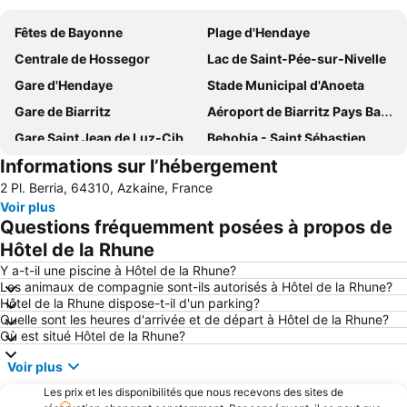
Fêtes de Bayonne
Plage d'Hendaye
Centrale de Hossegor
Lac de Saint-Pée-sur-Nivelle
Gare d'Hendaye
Stade Municipal d'Anoeta
Gare de Biarritz
Aéroport de Biarritz Pays Basque
Gare Saint Jean de Luz-Ciboure
Behobia - Saint Sébastien
Informations sur l’hébergement
Le Petit Train de La Rhune
Grande Plage
2 Pl. Berria, 64310, Azkaine, France
Port des Landes
La Grande Plage
Voir plus
Centro
La Côte des Basques
Questions fréquemment posées à propos de
Plage du Port Vieux
Hondarribia
Hôtel de la Rhune
De la Concha
Gare du Nord de Saint Sébastien
Y a-t-il une piscine à Hôtel de la Rhune?
Les animaux de compagnie sont-ils autorisés à Hôtel de la Rhune?
Aéroport de Saint-Sébastien
La Fête du Piment d'Espelette
Hôtel de la Rhune dispose-t-il d'un parking?
Quelle sont les heures d'arrivée et de départ à Hôtel de la Rhune?
Mont Igueldo
Casino Barrière de Biarritz
Où est situé Hôtel de la Rhune?
Plage La Milady
Port de plaisance d'Hendaye
Voir plus
Zarautz
Place de la Constitution
Les prix et les disponibilités que nous recevons des sites de
Aquarium de San Sebastián
Gros