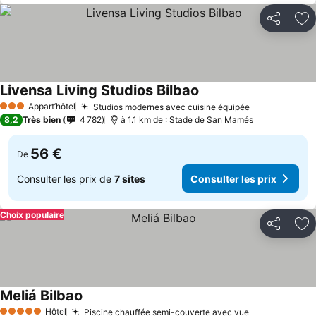
Partager
Aj
Livensa Living Studios Bilbao
Appart’hôtel
Studios modernes avec cuisine équipée
3 Étoiles
8,2
Très bien
4 782
à 1.1 km de : Stade de San Mamés
56 €
De
Consulter les prix de
7 sites
Consulter les prix
Choix populaire
Partager
Aj
Meliá Bilbao
Hôtel
Piscine chauffée semi-couverte avec vue