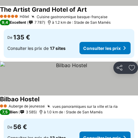
The Artist Grand Hotel of Art
Hôtel
Cuisine gastronomique basque-française
5 Étoiles
9,4
Excellent
7 787
à 1.2 km de : Stade de San Mamés
135 €
De
Consulter les prix de
17 sites
Consulter les prix
Partager
Aj
Bilbao Hostel
Auberge de jeunesse
vues panoramiques sur la ville et la ria
2 Étoiles
7,5
Bien
3 585
à 1.0 km de : Stade de San Mamés
56 €
De
Consulter les prix de
13 sites
Consulter les prix