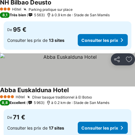
NH Bilbao Deusto
Hôtel
Parking pratique sur place
3 Étoiles
8,1
Très bien
5 563
à 0.9 km de : Stade de San Mamés
95 €
De
Consulter les prix de
13 sites
Consulter les prix
Partager
Aj
Abba Euskalduna Hotel
Hôtel
Dîner basque traditionnel à El Botxo
4 Étoiles
8,8
Excellent
5 963
à 0.2 km de : Stade de San Mamés
71 €
De
Consulter les prix de
17 sites
Consulter les prix