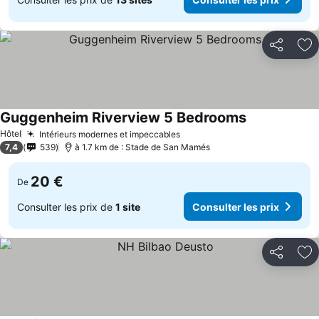
Partager
Aj
Guggenheim Riverview 5 Bedrooms
Hôtel
Intérieurs modernes et impeccables
7,4
539
à 1.7 km de : Stade de San Mamés
20 €
De
Consulter les prix de
1 site
Consulter les prix
Partager
Aj