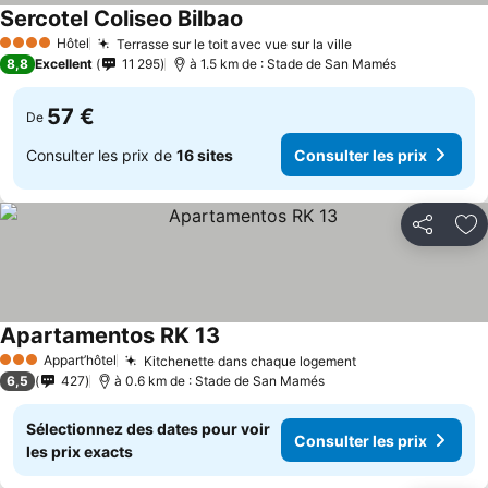
Sercotel Coliseo Bilbao
Hôtel
Terrasse sur le toit avec vue sur la ville
4 Étoiles
8,8
Excellent
11 295
à 1.5 km de : Stade de San Mamés
57 €
De
Consulter les prix de
16 sites
Consulter les prix
Partager
Aj
Apartamentos RK 13
Appart’hôtel
Kitchenette dans chaque logement
3 Étoiles
6,5
427
à 0.6 km de : Stade de San Mamés
Sélectionnez des dates pour voir
Consulter les prix
les prix exacts