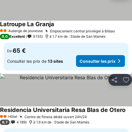
Latroupe La Granja
Auberge de jeunesse
Emplacement central privilégié à Bilbao
2 Étoiles
9,0
Excellent
9 155
à 1.7 km de : Stade de San Mamés
65 €
De
Consulter les prix de
13 sites
Consulter les prix
Partager
Aj
Residencia Universitaria Resa Blas de Otero
Hôtel
Centre de fitness dédié ouvert 24h/24
2 Étoiles
6,7
4 189
à 1.6 km de : Stade de San Mamés