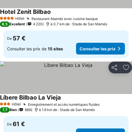
Hotel Zenit Bilbao
Hôtel
Restaurant Abando avec cuisine basque
4 Étoiles
8,5
Excellent
4 220
à 0.7 km de : Stade de San Mamés
57 €
De
Consulter les prix de
15 sites
Consulter les prix
Partager
Aj
Líbere Bilbao La Vieja
Hôtel
Enregistrement et accès numériques fluides
3 Étoiles
7,7
Bien
889
à 1.9 km de : Stade de San Mamés
61 €
De