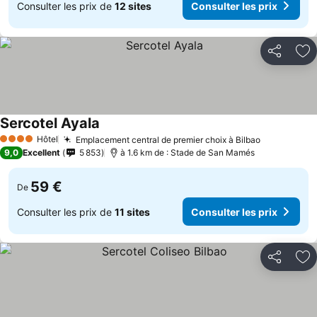
Consulter les prix de
12 sites
Consulter les prix
Partager
Aj
Sercotel Ayala
Hôtel
Emplacement central de premier choix à Bilbao
4 Étoiles
9,0
Excellent
5 853
à 1.6 km de : Stade de San Mamés
59 €
De
Consulter les prix de
11 sites
Consulter les prix
Partager
Aj