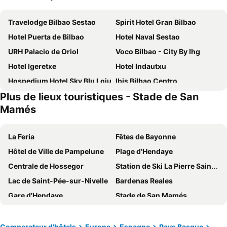
Travelodge Bilbao Sestao
Spirit Hotel Gran Bilbao
Hotel Puerta de Bilbao
Hotel Naval Sestao
URH Palacio de Oriol
Voco Bilbao - City By Ihg
Hotel Igeretxe
Hotel Indautxu
Hospedium Hotel Sky Blu Loiu
Ibis Bilbao Centro
Plus de lieux touristiques - Stade de San
Ibis Budget Bilbao Barakaldo
Ibis Budget Bilbao Arrigorriaga
Mamés
Hotel Abando
ibis Bilbao Barakaldo
Residencia Universitaria Resa Blas de Otero
NH La Avanzada
La Feria
Fêtes de Bayonne
Puente Colgante Boutique Hotel
Holiday Inn Express Bilbao By Ihg
Hôtel de Ville de Pampelune
Plage d'Hendaye
Guggenheim Riverview 5 Bedrooms
Hotel Ilunion Bilbao
Centrale de Hossegor
Station de Ski La Pierre Saint-Martin
Basque Boutique
Silken Sirimiri
Lac de Saint-Pée-sur-Nivelle
Bardenas Reales
Hospedium Hotel Sky Blu Sondika
Axel Hotel Bilbao - Adults Only
Gare d'Hendaye
Stade de San Mamés
Hotel Boutique Bahía de Plentzia
Hotel Ilunion San Mamés
Stade Municipal d'Anoeta
Gare de Biarritz
Líbere Bilbao La Vieja
Meliá Bilbao
Aéroport de Biarritz Pays Basque
Plage centrale
Comparateur d'hôtels
Europe
Espagne
Pays Basque