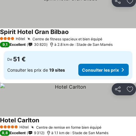
Partager
Aj
Spirit Hotel Gran Bilbao
Hôtel
Centre de fitness spacieux et bien équipé
4 Étoiles
9,1
Excellent
30 820
à 2.8 km de : Stade de San Mamés
51 €
De
Consulter les prix de
19 sites
Consulter les prix
Partager
Aj
Hotel Carlton
Hôtel
Centre de remise en forme bien équipé
5 Étoiles
8,8
Excellent
9 312
à 1.1 km de : Stade de San Mamés