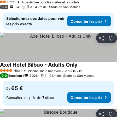
Hôtel
Aide dédiée pour les visites et les billets
2 Étoiles
6,6
3 435
à 1.4 km de : Stade de San Mamés
Sélectionnez des dates pour voir
Consulter les prix
les prix exacts
Partager
Aj
Axel Hotel Bilbao - Adults Only
Hôtel
Piscine sur le toit avec vue sur la ville
4 Étoiles
9,0
Excellent
4 026
à 1.9 km de : Stade de San Mamés
65 €
De
Consulter les prix de
7 sites
Consulter les prix
Partager
Aj