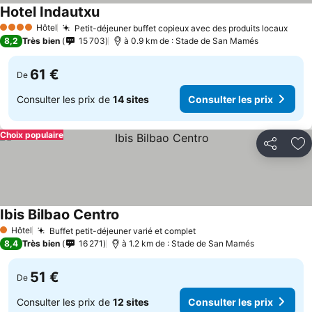
Hotel Indautxu
Hôtel
Petit-déjeuner buffet copieux avec des produits locaux
4 Étoiles
8,2
Très bien
15 703
à 0.9 km de : Stade de San Mamés
61 €
De
Consulter les prix de
14 sites
Consulter les prix
Choix populaire
Partager
Aj
Ibis Bilbao Centro
Hôtel
Buffet petit-déjeuner varié et complet
1 Étoiles
8,4
Très bien
16 271
à 1.2 km de : Stade de San Mamés
51 €
De
Consulter les prix de
12 sites
Consulter les prix