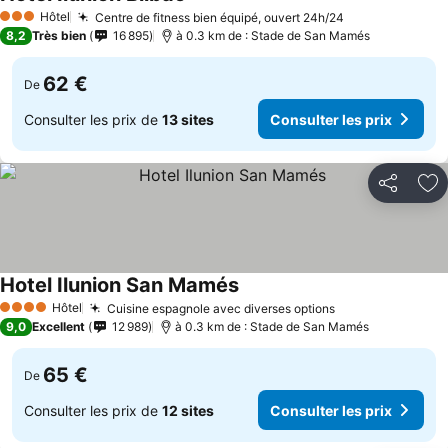
Hôtel
Centre de fitness bien équipé, ouvert 24h/24
3 Étoiles
8,2
Très bien
16 895
à 0.3 km de : Stade de San Mamés
62 €
De
Consulter les prix de
13 sites
Consulter les prix
Partager
Aj
Hotel Ilunion San Mamés
Hôtel
Cuisine espagnole avec diverses options
4 Étoiles
9,0
Excellent
12 989
à 0.3 km de : Stade de San Mamés
65 €
De
Consulter les prix de
12 sites
Consulter les prix