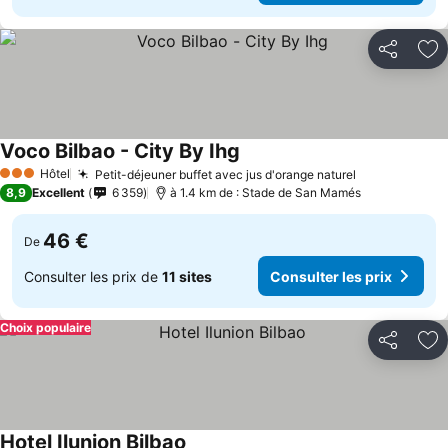
Partager
Aj
Voco Bilbao - City By Ihg
Hôtel
Petit-déjeuner buffet avec jus d'orange naturel
3 Étoiles
8,9
Excellent
6 359
à 1.4 km de : Stade de San Mamés
46 €
De
Consulter les prix de
11 sites
Consulter les prix
Choix populaire
Partager
Aj
Hotel Ilunion Bilbao