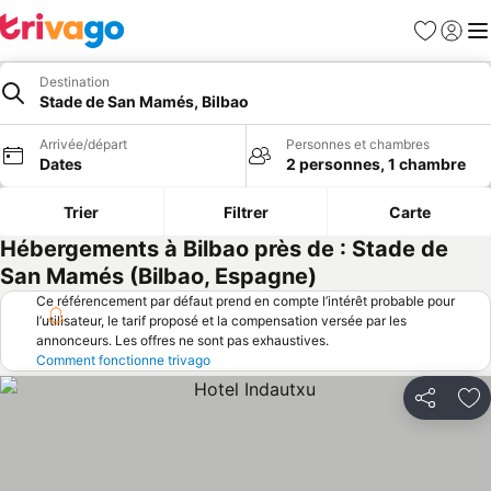
Favoris
Se con
Me
Destination
Stade de San Mamés, Bilbao
Arrivée/départ
Personnes et chambres
Dates
2 personnes, 1 chambre
Trier
Filtrer
Carte
Hébergements à Bilbao près de : Stade de
San Mamés (Bilbao, Espagne)
Ce référencement par défaut prend en compte l’intérêt probable pour
l’utilisateur, le tarif proposé et la compensation versée par les
annonceurs. Les offres ne sont pas exhaustives.
Comment fonctionne trivago
Partager
Aj