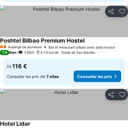
Partager
Aj
Poshtel Bilbao Premium Hostel
Auberge de jeunesse
Bar et restaurant urbain avec plats locaux
2 Étoiles
7,9
Bien
3 692
à 1.4 km de : Stade de San Mamés
116 €
De
Consulter les prix de
7 sites
Consulter les prix
Partager
Aj
Hotel Lidar