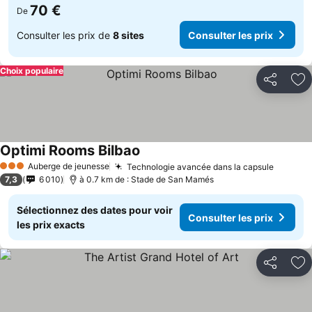
70 €
De
Consulter les prix de
8 sites
Consulter les prix
Choix populaire
Partager
Aj
Optimi Rooms Bilbao
Auberge de jeunesse
Technologie avancée dans la capsule
3 Étoiles
7,3
6 010
à 0.7 km de : Stade de San Mamés
Sélectionnez des dates pour voir
Consulter les prix
les prix exacts
Partager
Aj