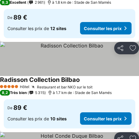
9,3
Excellent
2 961
à 1.8 km de : Stade de San Mamés
89 €
De
Consulter les prix de
12 sites
Consulter les prix
Partager
Aj
Radisson Collection Bilbao
Hôtel
Restaurant et bar NKO sur le toit
5 Étoiles
8,2
Très bien
5 315
à 1.7 km de : Stade de San Mamés
89 €
De
Consulter les prix de
10 sites
Consulter les prix