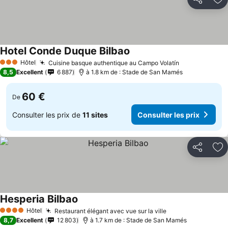
Partager
Aj
Hotel Conde Duque Bilbao
Hôtel
Cuisine basque authentique au Campo Volatín
3 Étoiles
8,5
Excellent
6 887
à 1.8 km de : Stade de San Mamés
60 €
De
Consulter les prix de
11 sites
Consulter les prix
Partager
Aj
Hesperia Bilbao
Hôtel
Restaurant élégant avec vue sur la ville
4 Étoiles
8,7
Excellent
12 803
à 1.7 km de : Stade de San Mamés