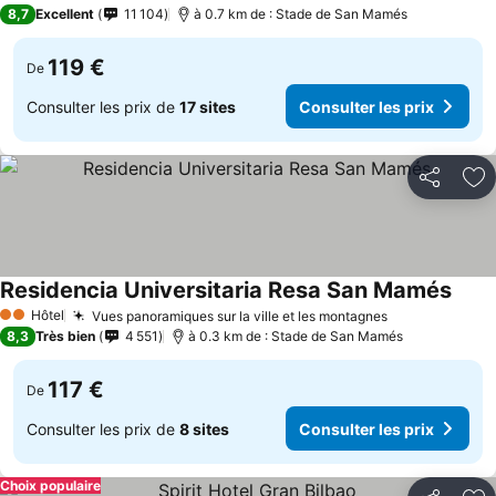
5 Étoiles
8,7
Excellent
11 104
à 0.7 km de : Stade de San Mamés
119 €
De
Consulter les prix de
17 sites
Consulter les prix
Partager
Aj
Residencia Universitaria Resa San Mamés
Hôtel
Vues panoramiques sur la ville et les montagnes
2 Étoiles
8,3
Très bien
4 551
à 0.3 km de : Stade de San Mamés
117 €
De
Consulter les prix de
8 sites
Consulter les prix
Choix populaire