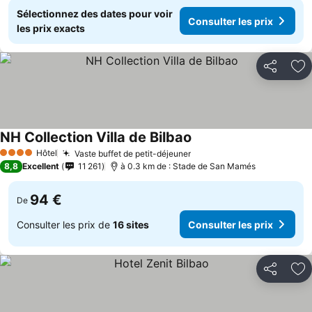
Sélectionnez des dates pour voir
Consulter les prix
les prix exacts
Partager
Aj
NH Collection Villa de Bilbao
Hôtel
Vaste buffet de petit-déjeuner
4 Étoiles
8,8
Excellent
11 261
à 0.3 km de : Stade de San Mamés
94 €
De
Consulter les prix de
16 sites
Consulter les prix
Partager
Aj