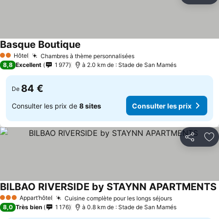
Basque Boutique
Hôtel
Chambres à thème personnalisées
2 Étoiles
8,8
Excellent
1 977
à 2.0 km de : Stade de San Mamés
84 €
De
Consulter les prix de
8 sites
Consulter les prix
Partager
Aj
BILBAO RIVERSIDE by STAYNN APARTMENTS
Appart’hôtel
Cuisine complète pour les longs séjours
3 Étoiles
8,0
Très bien
1 176
à 0.8 km de : Stade de San Mamés