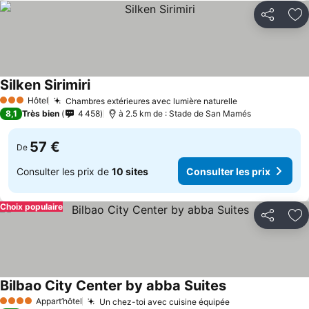
Partager
Aj
Silken Sirimiri
Hôtel
Chambres extérieures avec lumière naturelle
3 Étoiles
8,1
Très bien
4 458
à 2.5 km de : Stade de San Mamés
57 €
De
Consulter les prix de
10 sites
Consulter les prix
Choix populaire
Partager
Aj
Bilbao City Center by abba Suites
Appart’hôtel
Un chez-toi avec cuisine équipée
4 Étoiles