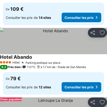
109 €
De
Consulter les prix de
14 sites
Consulter les prix
Partager
Aj
Hotel Abando
Hôtel
Parking pratique sur place
4 Étoiles
8,2
Très bien
7 071
à 1.7 km de : Stade de San Mamés
79 €
De
Consulter les prix de
12 sites
Consulter les prix
Choix populaire
Partager
Aj