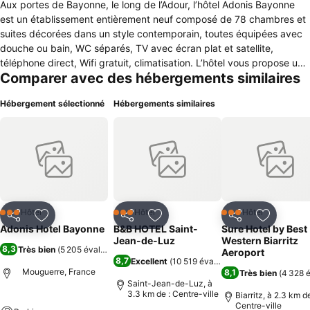
Aux portes de Bayonne, le long de l’Adour, l’hôtel Adonis Bayonne
est un établissement entièrement neuf composé de 78 chambres et
suites décorées dans un style contemporain, toutes équipées avec
douche ou bain, WC séparés, TV avec écran plat et satellite,
téléphone direct, Wifi gratuit, climatisation. L’hôtel vous propose un
Comparer avec des hébergements similaires
parking gratuit et clos pouvant également accueillir des autocars,
une salle de réunion pouvant accueillir 30 personnes, équipée de
Hébergement sélectionné
Hébergements similaires
tout le matériel moderne, une boutique Basque proposant vins et
liqueurs, vaisselles et produits locaux. .
Hôtel
Hôtel
Hôtel
3 Étoiles
3 Étoiles
3 Étoiles
Partager
Ajouter à mes favoris
Partager
Ajouter à mes favoris
Partager
Ajouter à
Adonis Hotel Bayonne
B&B HOTEL Saint-
Sure Hotel by Best
Jean-de-Luz
Western Biarritz
8,3
Très bien
(
5 205 évaluations
)
Aeroport
8,7
Excellent
(
10 519 évaluations
)
Mouguerre, France
8,1
Très bien
(
4 328 é
Saint-Jean-de-Luz, à
3.3 km de : Centre-ville
Biarritz, à 2.3 km de
Centre-ville