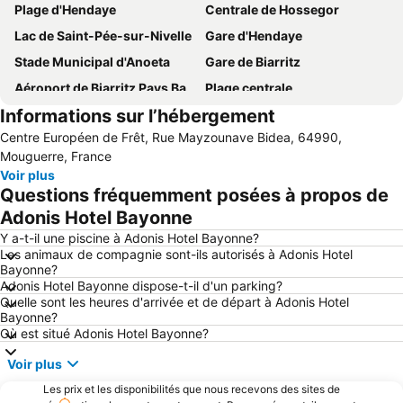
Plage d'Hendaye
Centrale de Hossegor
Lac de Saint-Pée-sur-Nivelle
Gare d'Hendaye
Stade Municipal d'Anoeta
Gare de Biarritz
Aéroport de Biarritz Pays Basque
Plage centrale
Informations sur l’hébergement
Gare Saint Jean de Luz-Ciboure
Behobia - Saint Sébastien
Centre Européen de Frêt, Rue Mayzounave Bidea, 64990,
Le Petit Train de La Rhune
Grande Plage
Mouguerre, France
Port des Landes
La Grande Plage
Voir plus
Questions fréquemment posées à propos de
Centro
Lac Marin de Port d'Albret
Adonis Hotel Bayonne
La Côte des Basques
Plage du Port Vieux
Y a-t-il une piscine à Adonis Hotel Bayonne?
Hondarribia
De la Concha
Les animaux de compagnie sont-ils autorisés à Adonis Hotel
Bayonne?
Gare du Nord de Saint Sébastien
Aéroport de Saint-Sébastien
Adonis Hotel Bayonne dispose-t-il d'un parking?
Du Lac Marin
La Fête du Piment d'Espelette
Quelle sont les heures d'arrivée et de départ à Adonis Hotel
Bayonne?
Casino Barrière de Biarritz
Plage La Milady
Où est situé Adonis Hotel Bayonne?
Port de plaisance d'Hendaye
Place de la Constitution
Voir plus
Aquarium de San Sebastián
Gros
Les prix et les disponibilités que nous recevons des sites de
Le Port Vieux
Puerto de Pasajes