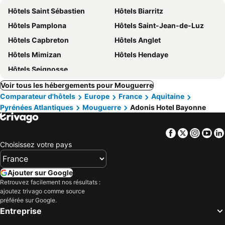
Hôtels Saint Sébastien
Hôtels Biarritz
Hôtels Pamplona
Hôtels Saint-Jean-de-Luz
Hôtels Capbreton
Hôtels Anglet
Hôtels Mimizan
Hôtels Hendaye
Hôtels Seignosse
Voir tous les hébergements pour Mouguerre
Comparateur d'hôtels
Europe
France
Aquitaine
Pyrénées Atlantiques
Mouguerre
Adonis Hotel Bayonne
Facebook
Twitter
Insta
Yo
Choisissez votre pays
Ajouter sur Google
Retrouvez facilement nos résultats :
ajoutez trivago comme source
préférée sur Google.
Entreprise