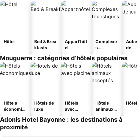
Hôtel
Bed & Brea
Appart’hôt
Complexe
Aube
kfasts
el
s
de
touristique
jeun
Mouguerre : catégories d’hôtels populaires
s
Hôtels
Hôtels de
Hôtels
Hôtels
Hôtel
économiq
luxe
avec
animaux
ues
piscine
acceptés
Adonis Hotel Bayonne : les destinations à
proximité