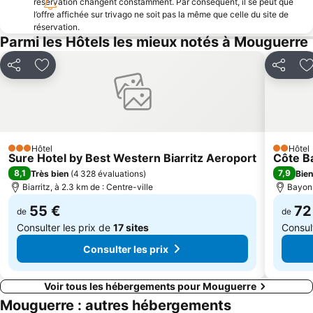
réservation changent constamment. Par conséquent, il se peut que
l’offre affichée sur trivago ne soit pas la même que celle du site de
Centre historique
Dunes
réservation.
Akartegi
Plage du Miramar
Parmi les Hôtels les mieux notés à Mouguerre
Quais de la Nive
Rocher de la Vierge
Partager
Ajouter à mes favoris
Partager
A
Circuits Découvertes Centre Ville
La fontaine Chaude
Donostiako Jazzaldia
San Sebastián Eguna
Thalassa Biarritz
Altza
Cathédrale Sainte-Marie
Joa Casino Cesar Palace
Hôtel
Hôtel
3 Étoiles
2 Étoiles
Sure Hotel by Best Western Biarritz Aeroport
Côte B
Grottes de Zugarramurdiko
Thermes La Perle
8,1
7,9
Très bien
(
4 328 évaluations
)
Bien
Biarritz, à 2.3 km de : Centre-ville
Bayonn
55 €
72
de
de
Consulter les prix de
17 sites
Consul
Consulter les prix
Voir tous les hébergements pour Mouguerre
Mouguerre : autres hébergements