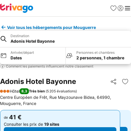
Favoris
Se con
Me
Voir tous les hébergements pour Mouguerre
Destination
Adonis Hotel Bayonne
Arrivée/départ
Personnes et chambres
Dates
2 personnes, 1 chambre
Comment les paiements influencent notre classement
Adonis Hotel Bayonne
Partager
Aj
Hôtel
8,3
Très bien
(
5 205 évaluations
)
3 Étoiles
Centre Européen de Frêt, Rue Mayzounave Bidea, 64990,
Mouguerre, France
41 €
41 €
de
de
Consulter les prix de
19 sites
Consulter les prix de
19 sites