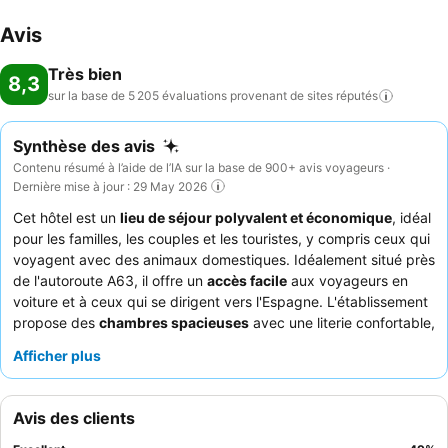
Avis
Très bien
8,3
sur la base de 5 205 évaluations provenant de sites
réputés
Synthèse des avis
Contenu résumé à l’aide de l’IA sur la base de 900+ avis voyageurs ·
Dernière mise à jour : 29 May 2026
Cet hôtel est un
lieu de séjour polyvalent et économique
, idéal
pour les familles, les couples et les touristes, y compris ceux qui
voyagent avec des animaux domestiques. Idéalement situé près
de l'autoroute A63, il offre un
accès facile
aux voyageurs en
voiture et à ceux qui se dirigent vers l'Espagne. L'établissement
propose des
chambres spacieuses
avec une literie confortable,
souvent dotées de coins couchage séparés, parfaits pour les
Afficher plus
familles. Les clients apprécient constamment le
personnel
chaleureux et professionnel
et la qualité du petit-déjeuner
buffet, qui comprend des spécialités locales fraîches. Pour une
Avis des clients
expérience plus calme, les clients recommandent de demander