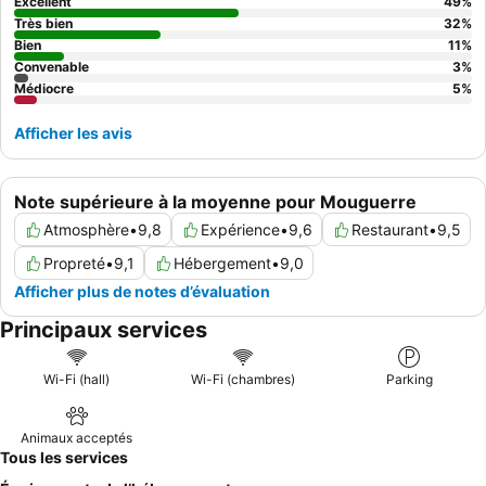
une chambre donnant sur le jardin.
Excellent
49
%
Très bien
32
%
Bien
11
%
Convenable
3
%
Médiocre
5
%
Afficher les avis
Note supérieure à la moyenne pour Mouguerre
Atmosphère
•
9,8
Expérience
•
9,6
Restaurant
•
9,5
Propreté
•
9,1
Hébergement
•
9,0
Afficher plus de notes d’évaluation
Principaux services
Wi-Fi (hall)
Wi-Fi (chambres)
Parking
Animaux acceptés
Tous les services