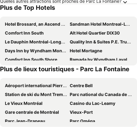
Quelles autres attractions sont proches de Parc La Fontaine?
Plus de Top Hotels
Hotel Brossard, an Ascend Collection Hotel
Sandman Hotel Montreal-Longueuil
Comfort Inn South
Alt Hotel Quartier DIX30
Le Dauphin Montréal-Longueuil
Quality Inn & Suites P.E. Trudeau Airport
Days Inn by Wyndham Montreal Airport Conference Centre
Hotel Mortagne
Comfort Inn South Shore
Ramada by Wyndham Laval
Plus de lieux touristiques - Parc La Fontaine
Radisson Hotel Montreal Airport
Courtyard by Marriott Montreal Laval
Best Western Hotel Brossard
Microtel Inn & Suites Dorval QC
Aéroport international Pierre-Elliott-Trudeau de Montréal
Centre Bell
Hotel WelcomInns
Courtyard by Marriott Montreal Brossard
Station de ski du Mont Tremblant
Parc national du Canada de la Mauricie
Montreal Airport Marriott In-Terminal Hotel
Days Inn by Wyndham Montreal East
Le Vieux Montréal
Casino du Lac-Leamy
Aloft by Marriott Montreal Airport
Best Western Hotel Europa Montreal Downtown
Gare centrale de Montréal
Vieux-Port
Holiday Inn Montreal-longueuil By Ihg
Imperia Hôtel et Suites Boucherville
Parc Jean-Drapeau
Parc Oméga
Ruby Foo's
Hotel Montreal Metropolitan, an Ascend Collection Hotel
Centre-ville de Montréal
Palais des Congrès de Montreal
Hampton Inn & Suites by Hilton Montreal-Dorval
Hotel Newstar