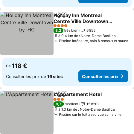
Holiday Inn Montreal
Partager
Ajouter à mes favoris
Centre Ville Downtown
by IHG
Consulter les prix
4 Étoiles
8,2
Très bien
6 855
à 0.4 km de : Notre-Dame Basilica
Piscine intérieure, bain à remous et sauna
Co
118 €
De
Consulter les prix de
16 sites
Consulter les prix
L'Appartement Hotel
Partager
Ajouter à mes favoris
Consul
3 Étoiles
8,7
Excellent
15 820
à 1.3 km de : Notre-Dame Basilica
Piscine sur le toit avec vue sur la ville
Consu