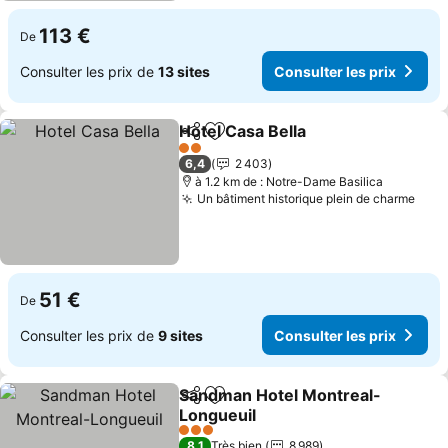
113 €
De
Consulter les prix de
13 sites
Consulter les prix
Hotel Casa Bella
Partager
Ajouter à mes favoris
Consulter 
2 Étoiles
6,4
2 403
à 1.2 km de : Notre-Dame Basilica
Un bâtiment historique plein de charme
Cons
51 €
De
Consulter les prix de
9 sites
Consulter les prix
Sandman Hotel Montreal-
Partager
Ajouter à mes favoris
Longueuil
Consulter les prix
3 Étoiles
8,1
Très bien
8 989