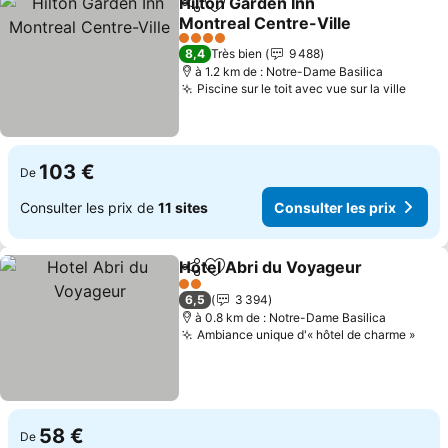
Hilton Garden Inn
Partager
Ajouter à mes favoris
Montreal Centre-Ville
Consulter les prix
4 Étoiles
8,4
Très bien
9 488
à 1.2 km de : Notre-Dame Basilica
Piscine sur le toit avec vue sur la ville
Consu
103 €
De
Consulter les prix de
11 sites
Consulter les prix
Hotel Abri du Voyageur
Partager
Ajouter à mes favoris
Con
2 Étoiles
6,5
3 394
à 0.8 km de : Notre-Dame Basilica
Ambiance unique d'« hôtel de charme »
Cons
58 €
De