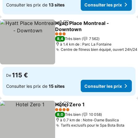
Consulter les prix de
13 sites
Consulter les prix
Hyatt Place Montreal -
Partager
Ajouter à mes favoris
Downtown
Consulter les prix
3 Étoiles
8,4
Très bien
7 562
à 1.4 km de : Parc La Fontaine
Centre de fitness bien équipé, ouvert 24h/24
115 €
De
Consulter les prix de
15 sites
Consulter les prix
Hotel Zero 1
Partager
Ajouter à mes favoris
Consulter les 
4 Étoiles
8,0
Très bien
10 058
à 0.7 km de : Notre-Dame Basilica
Tarifs exclusifs pour le Spa Bota Bota
Consul