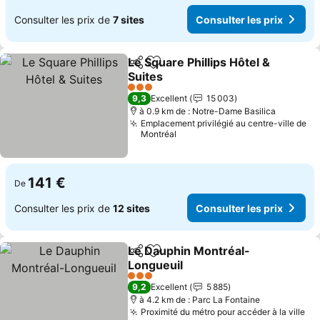
Consulter les prix de
7 sites
Consulter les prix
Le Square Phillips Hôtel &
Partager
Ajouter à mes favoris
Suites
Consulter les prix
3 Étoiles
9,3
Excellent
15 003
à 0.9 km de : Notre-Dame Basilica
Emplacement privilégié au centre-ville de
Montréal
141 €
De
Consulter les prix de
12 sites
Consulter les prix
Le Dauphin Montréal-
Partager
Ajouter à mes favoris
Longueuil
Consulter les prix
3 Étoiles
9,2
Excellent
5 885
à 4.2 km de : Parc La Fontaine
Proximité du métro pour accéder à la ville
Co