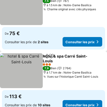
7,5
Bien
787
à 1.5 km de : Notre-Dame Basilica
Charme original avec clés physiques
Consul
75 €
De
Consulter les prix de
2 sites
Consulter les prix
hotel & spa Carré Saint-
Partager
Ajouter à mes favoris
Louis
Consulter les prix
3 Étoiles
7,9
Bien
2 764
à 1.7 km de : Notre-Dame Basilica
Vues sur l'historique Carré Saint-Louis
Consu
113 €
De
Consulter les prix de
10 sites
Consulter les prix