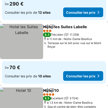
290 €
De
Consulter les prix de
12 sites
Consulter les prix
Hotel les Suites Labelle
Partager
Ajouter à mes favoris
Con
3 Étoiles
8,3
Très bien
11 259
à 1.1 km de : Notre-Dame Basilica
Terrasse sur le toit avec vue sur le Mont
Royal
70 €
De
Consulter les prix de
10 sites
Consulter les prix
Hotel 10
Partager
Ajouter à mes favoris
Consulter les prix
4 Étoiles
8,5
Excellent
5 704
à 1.3 km de : Notre-Dame Basilica
Spa et centre de bien-être complets
Consul