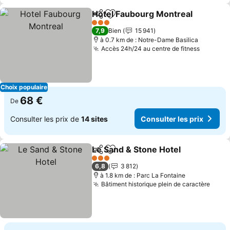
Hotel Faubourg Montreal
Partager
Ajouter à mes favoris
C
3 Étoiles
7,9
Bien
15 941
à 0.7 km de : Notre-Dame Basilica
Accès 24h/24 au centre de fitness
Consulte
Choix populaire
68 €
De
Consulter les prix de
14 sites
Consulter les prix
Le Sand & Stone Hotel
Partager
Ajouter à mes favoris
Cons
3 Étoiles
6,8
3 812
à 1.8 km de : Parc La Fontaine
Bâtiment historique plein de caractère
Consu