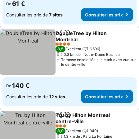
61 €
De
Consulter les prix de
7 sites
Consulter les prix
DoubleTree by Hilton
Partager
Ajouter à mes favoris
Montreal
Consulter les prix
4 Étoiles
8,5
Excellent
6 696
à 0.8 km de : Notre-Dame Basilica
Terrasse ensoleillée sur le toit avec vue sur
le centre-ville
140 €
De
Consulter les prix de
12 sites
Consulter les prix
Tru by Hilton Montreal
Partager
Ajouter à mes favoris
centre-ville
Consulter les prix
3 Étoiles
8,9
Excellent
940
à 1.3 km de : Parc La Fontaine