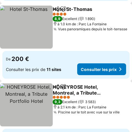
Hotel St-Thomas
Partager
Ajouter à mes favoris
Consulter
4 Étoiles
8,9
Excellent
1 890
à 1.0 km de : Parc La Fontaine
Vues panoramiques depuis le toit-terrasse
Co
200 €
De
Consulter les prix de
11 sites
Consulter les prix
HONEYROSE Hotel,
Partager
Ajouter à mes favoris
Montreal, a Tribute
Portfolio Hotel
Consulter les prix
5 Étoiles
9,3
Excellent
3 583
à 2.1 km de : Parc La Fontaine
Piscine sur le toit avec vue sur la ville
Consu