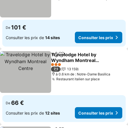
101 €
De
Consulter les prix de
14 sites
Consulter les prix
Travelodge Hotel by
Partager
Ajouter à mes favoris
Wyndham Montreal
Centre
Consulter les prix
3 Étoiles
7,1
13 159
à 0.6 km de : Notre-Dame Basilica
Restaurant italien sur place
Consulter les
66 €
De
Consulter les prix de
12 sites
Consulter les prix