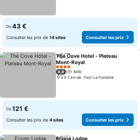
43 €
De
Consulter les prix de
14 sites
Consulter les prix
The Cove Hotel - Plateau
Partager
Ajouter à mes favoris
Mont-Royal
Consulter les prix
4 Étoiles
6,8
846
à 0.7 km de : Parc La Fontaine
121 €
De
Consulter les prix de
4 sites
Consulter les prix
Econo Lodge