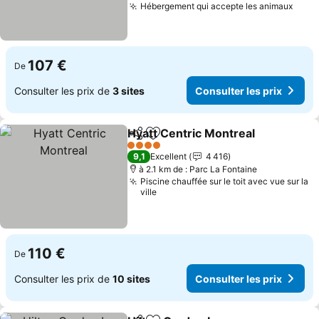
Hébergement qui accepte les animaux
Consu
107 €
De
Consulter les prix de
3 sites
Consulter les prix
Hyatt Centric Montreal
Partager
Ajouter à mes favoris
Con
4 Étoiles
9,1
Excellent
4 416
à 2.1 km de : Parc La Fontaine
Piscine chauffée sur le toit avec vue sur la
ville
110 €
De
Consulter les prix de
10 sites
Consulter les prix