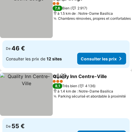
Partager
Ajouter à mes favoris
Consulter les 
2 Étoiles
7,6
Bien
2 917
à 1.5 km de : Notre-Dame Basilica
Chambres rénovées, propres et confortables
46 €
De
Consulter les prix de
12 sites
Consulter les prix
Quality Inn Centre-Ville
Partager
Ajouter à mes favoris
Co
3 Étoiles
8,1
Très bien
4 136
à 1.4 km de : Notre-Dame Basilica
Parking sécurisé et abordable à proximité
Co
55 €
De