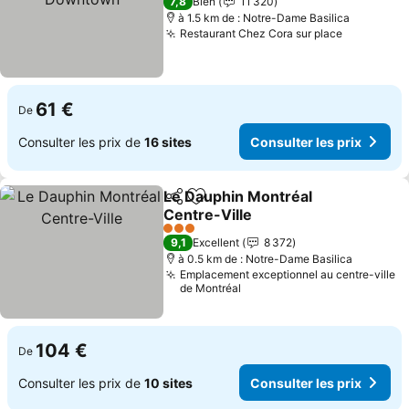
7,8
Bien
11 320
à 1.5 km de : Notre-Dame Basilica
Restaurant Chez Cora sur place
Consulter
61 €
De
Consulter les prix de
16 sites
Consulter les prix
Le Dauphin Montréal
Partager
Ajouter à mes favoris
Centre-Ville
Consulter les prix
3 Étoiles
9,1
Excellent
8 372
à 0.5 km de : Notre-Dame Basilica
Emplacement exceptionnel au centre-ville
de Montréal
104 €
De
Consulter les prix de
10 sites
Consulter les prix