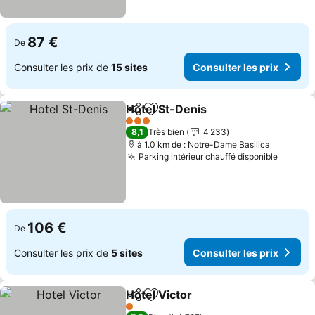
87 €
De
Consulter les prix de
15 sites
Consulter les prix
Hotel St-Denis
Partager
Ajouter à mes favoris
Consulter le
3 Étoiles
8,1
Très bien
4 233
à 1.0 km de : Notre-Dame Basilica
Parking intérieur chauffé disponible
Consult
106 €
De
Consulter les prix de
5 sites
Consulter les prix
Hotel Victor
Partager
Ajouter à mes favoris
Consulter les p
1 Étoiles