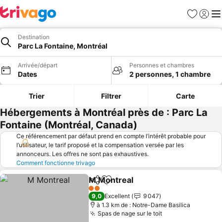
Favoris
Se con
Me
Destination
Parc La Fontaine, Montréal
Arrivée/départ
Personnes et chambres
Dates
2 personnes, 1 chambre
Trier
Filtrer
Carte
Hébergements à Montréal près de : Parc La
Fontaine (Montréal, Canada)
Ce référencement par défaut prend en compte l’intérêt probable pour
l’utilisateur, le tarif proposé et la compensation versée par les
annonceurs. Les offres ne sont pas exhaustives.
Comment fonctionne trivago
M Montreal
Partager
Ajouter à mes favoris
Consulter les p
2 Étoiles
9,0
Excellent
9 047
à 1.3 km de : Notre-Dame Basilica
Spas de nage sur le toit
Consulter les pr