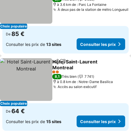
à 3.6 km de : Parc La Fontaine
À deux pas de la station de métro Longueuil
C
Choix populaire
85 €
De
Consulter les prix de
13 sites
Consulter les prix
Hotel Saint-Laurent
Partager
Ajouter à mes favoris
Montreal
Consulter les prix
2 Étoiles
8,1
Très bien
7 741
à 0.8 km de : Notre-Dame Basilica
Accès au salon exécutif
Consulter les pr
Choix populaire
64 €
De
Consulter les prix de
15 sites
Consulter les prix