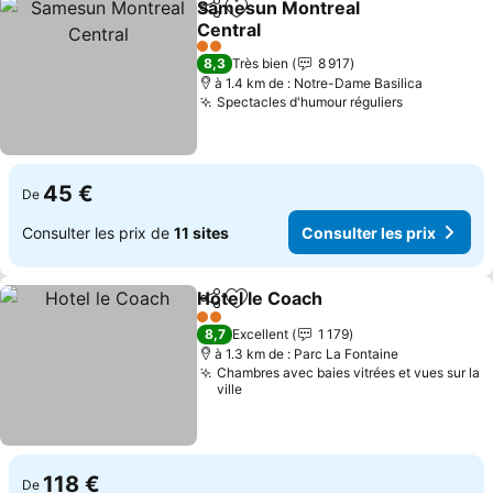
Samesun Montreal
Partager
Ajouter à mes favoris
Central
Consulter les prix
2 Étoiles
8,3
Très bien
8 917
à 1.4 km de : Notre-Dame Basilica
Spectacles d'humour réguliers
Consulter l
45 €
De
Consulter les prix de
11 sites
Consulter les prix
Hotel le Coach
Partager
Ajouter à mes favoris
Consulter le
2 Étoiles
8,7
Excellent
1 179
à 1.3 km de : Parc La Fontaine
Chambres avec baies vitrées et vues sur la
ville
118 €
De