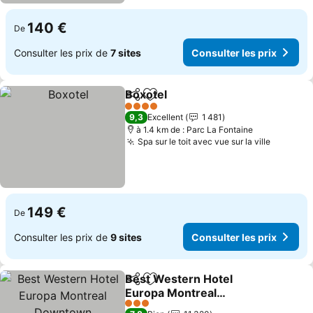
140 €
De
Consulter les prix de
7 sites
Consulter les prix
Boxotel
Partager
Ajouter à mes favoris
Consulter les prix
4 Étoiles
9,3
Excellent
1 481
à 1.4 km de : Parc La Fontaine
Spa sur le toit avec vue sur la ville
Consulte
149 €
De
Consulter les prix de
9 sites
Consulter les prix
Best Western Hotel
Partager
Ajouter à mes favoris
Europa Montreal
Downtown
Consulter les prix
3 Étoiles