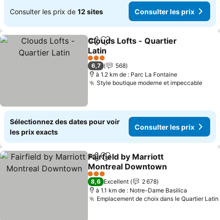
Consulter les prix de
12 sites
Consulter les prix
Clouds Lofts - Quartier
Partager
Ajouter à mes favoris
Latin
Consulter les prix
3 Étoiles
6,7
568
à 1.2 km de : Parc La Fontaine
Style boutique moderne et impeccable
Cons
Sélectionnez des dates pour voir
Consulter les prix
les prix exacts
Fairfield by Marriott
Partager
Ajouter à mes favoris
Montreal Downtown
Consulter les prix
3 Étoiles
8,6
Excellent
2 678
à 1.1 km de : Notre-Dame Basilica
Emplacement de choix dans le Quartier Latin