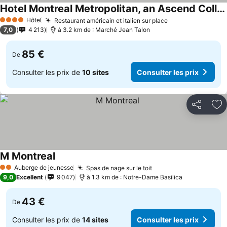
Hotel Montreal Metropolitan, an Ascend Collection Hotel
Hôtel
Restaurant américain et italien sur place
4 Étoiles
7,0
4 213
à 3.2 km de : Marché Jean Talon
85 €
De
Consulter les prix de
10 sites
Consulter les prix
Partager
Aj
M Montreal
Auberge de jeunesse
Spas de nage sur le toit
2 Étoiles
9,0
Excellent
9 047
à 1.3 km de : Notre-Dame Basilica
43 €
De
Consulter les prix de
14 sites
Consulter les prix