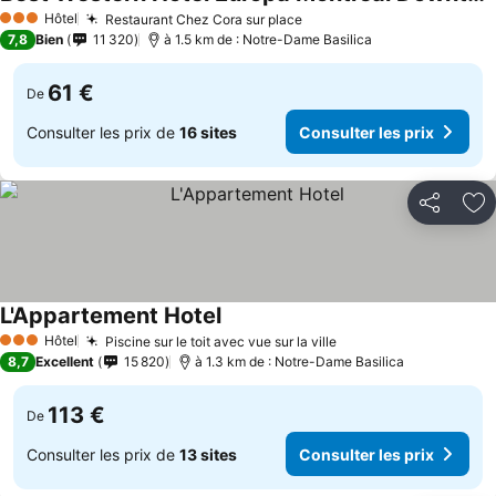
Hôtel
Restaurant Chez Cora sur place
3 Étoiles
7,8
Bien
11 320
à 1.5 km de : Notre-Dame Basilica
61 €
De
Consulter les prix de
16 sites
Consulter les prix
Partager
Aj
L'Appartement Hotel
Hôtel
Piscine sur le toit avec vue sur la ville
3 Étoiles
8,7
Excellent
15 820
à 1.3 km de : Notre-Dame Basilica
113 €
De
Consulter les prix de
13 sites
Consulter les prix