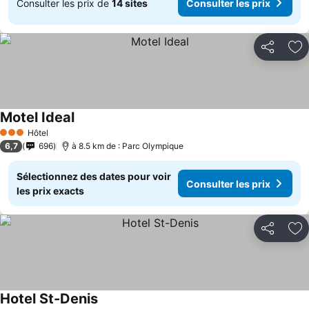
Consulter les prix de
14 sites
Consulter les prix
Partager
Aj
Motel Ideal
Hôtel
3 Étoiles
6,7
696
à 8.5 km de : Parc Olympique
Sélectionnez des dates pour voir
Consulter les prix
les prix exacts
Partager
Aj
Hotel St-Denis