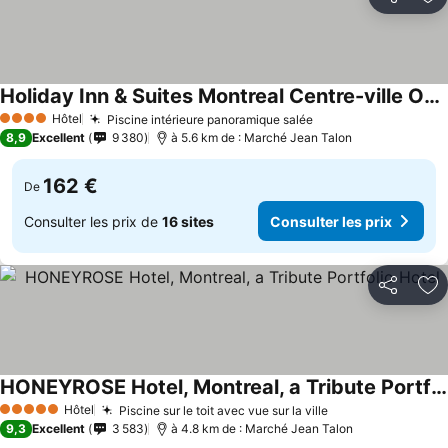
Partager
Aj
Holiday Inn & Suites Montreal Centre-ville Ouest By Ihg
Hôtel
Piscine intérieure panoramique salée
4 Étoiles
8,9
Excellent
9 380
à 5.6 km de : Marché Jean Talon
162 €
De
Consulter les prix de
16 sites
Consulter les prix
Partager
Aj
HONEYROSE Hotel, Montreal, a Tribute Portfolio Hotel
Hôtel
Piscine sur le toit avec vue sur la ville
5 Étoiles
9,3
Excellent
3 583
à 4.8 km de : Marché Jean Talon