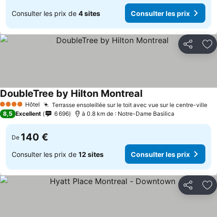
Consulter les prix de
4 sites
Consulter les prix
Partager
Aj
DoubleTree by Hilton Montreal
Hôtel
Terrasse ensoleillée sur le toit avec vue sur le centre-ville
4 Étoiles
8,5
Excellent
6 696
à 0.8 km de : Notre-Dame Basilica
140 €
De
Consulter les prix de
12 sites
Consulter les prix
Partager
Aj