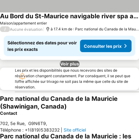
Au Bord du St-Maurice navigable river spa and ski
Maison/appartement entier
/
à 17.4 km de : Parc national du Canada de la Mauricie
Aucune évaluation
Sélectionnez des dates pour voir
Consulter les prix
les prix exacts
Voir plus
Les prix et les disponibilités que nous recevons des sites de
réservation changent constamment. Par conséquent, il se peut que
l’offre affichée sur trivago ne soit pas la même que celle du site de
réservation.
Parc national du Canada de la Mauricie
(Shawinigan, Canada)
Contact
702, 5e Rue
,
G9N6T9
,
Téléphone
:
+1(819)5383232
|
Site officiel
Parc national du Canada de la Mauricie : les