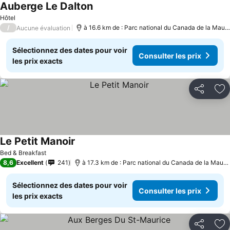
Auberge Le Dalton
Hôtel
/
à 16.6 km de : Parc national du Canada de la Mauricie
Aucune évaluation
Sélectionnez des dates pour voir
Consulter les prix
les prix exacts
Partager
Aj
Le Petit Manoir
Bed & Breakfast
8,6
Excellent
241
à 17.3 km de : Parc national du Canada de la Mauricie
Sélectionnez des dates pour voir
Consulter les prix
les prix exacts
Partager
Aj