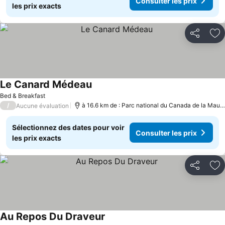
Consulter les prix
les prix exacts
Partager
Aj
Le Canard Médeau
Bed & Breakfast
/
à 16.6 km de : Parc national du Canada de la Mauricie
Aucune évaluation
Sélectionnez des dates pour voir
Consulter les prix
les prix exacts
Partager
Aj
Au Repos Du Draveur