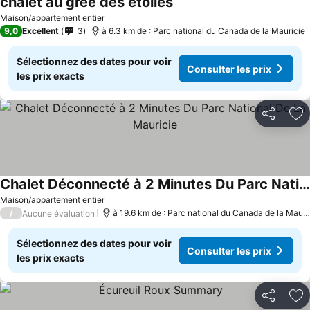
chalet au grée des étoiles
Maison/appartement entier
9,0
Excellent
3
à 6.3 km de : Parc national du Canada de la Mauricie
Sélectionnez des dates pour voir
Consulter les prix
les prix exacts
Partager
Aj
Chalet Déconnecté à 2 Minutes Du Parc National De La Mauricie
Maison/appartement entier
/
à 19.6 km de : Parc national du Canada de la Mauricie
Aucune évaluation
Sélectionnez des dates pour voir
Consulter les prix
les prix exacts
Partager
Aj