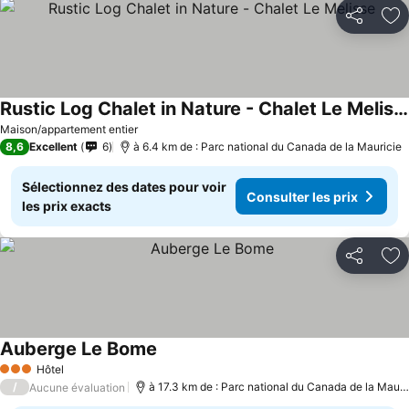
Partager
Aj
Rustic Log Chalet in Nature - Chalet Le Melisse
Maison/appartement entier
8,6
Excellent
6
à 6.4 km de : Parc national du Canada de la Mauricie
Sélectionnez des dates pour voir
Consulter les prix
les prix exacts
Partager
Aj
Auberge Le Bome
Hôtel
3 Étoiles
/
à 17.3 km de : Parc national du Canada de la Mauricie
Aucune évaluation