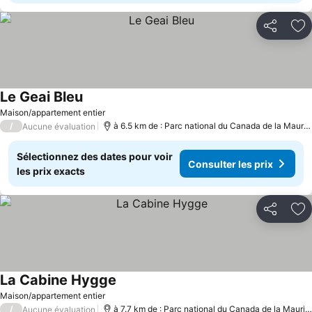
Partager
Aj
Le Geai Bleu
Maison/appartement entier
/
à 6.5 km de : Parc national du Canada de la Mauricie
Aucune évaluation
Sélectionnez des dates pour voir
Consulter les prix
les prix exacts
Partager
Aj
La Cabine Hygge
Maison/appartement entier
/
à 7.7 km de : Parc national du Canada de la Mauricie
Aucune évaluation