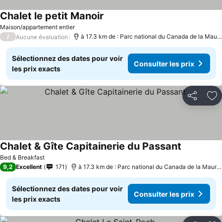
Chalet le petit Manoir
Maison/appartement entier
/
à 17.3 km de : Parc national du Canada de la Mauricie
Aucune évaluation
Sélectionnez des dates pour voir
Consulter les prix
les prix exacts
Partager
Aj
Chalet & Gîte Capitainerie du Passant
Bed & Breakfast
9,2
Excellent
171
à 17.3 km de : Parc national du Canada de la Mauricie
Sélectionnez des dates pour voir
Consulter les prix
les prix exacts