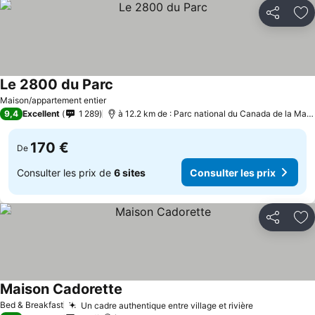
Partager
Aj
Le 2800 du Parc
Maison/appartement entier
9,4
Excellent
1 289
à 12.2 km de : Parc national du Canada de la Mauricie
170 €
De
Consulter les prix de
6 sites
Consulter les prix
Partager
Aj
Maison Cadorette
Bed & Breakfast
Un cadre authentique entre village et rivière