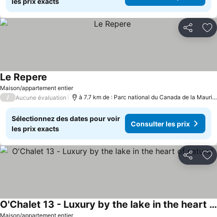
les prix exacts
Partager
Aj
Le Repere
Maison/appartement entier
/
à 7.7 km de : Parc national du Canada de la Mauricie
Aucune évaluation
Sélectionnez des dates pour voir
Consulter les prix
les prix exacts
Partager
Aj
O'Chalet 13 - Luxury by the lake in the heart of nature!
Maison/appartement entier