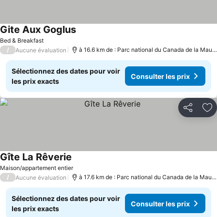
Gite Aux Goglus
Bed & Breakfast
/
à 16.6 km de : Parc national du Canada de la Mauricie
Aucune évaluation
Sélectionnez des dates pour voir
Consulter les prix
les prix exacts
Partager
Aj
Gîte La Rêverie
Maison/appartement entier
/
à 17.6 km de : Parc national du Canada de la Mauricie
Aucune évaluation
Sélectionnez des dates pour voir
Consulter les prix
les prix exacts