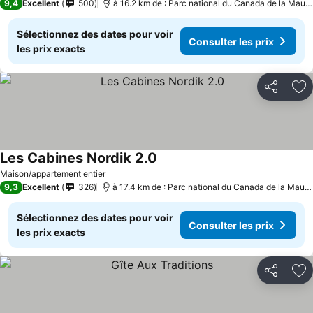
9,4
Excellent
500
à 16.2 km de : Parc national du Canada de la Mauricie
Sélectionnez des dates pour voir
Consulter les prix
les prix exacts
Partager
Aj
Les Cabines Nordik 2.0
Maison/appartement entier
9,3
Excellent
326
à 17.4 km de : Parc national du Canada de la Mauricie
Sélectionnez des dates pour voir
Consulter les prix
les prix exacts
Partager
Aj