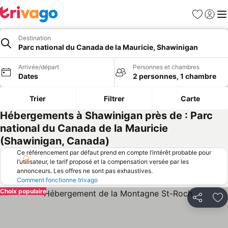
Favoris
Se con
Me
Destination
Parc national du Canada de la Mauricie, Shawinigan
Arrivée/départ
Personnes et chambres
Dates
2 personnes, 1 chambre
Trier
Filtrer
Carte
Hébergements à Shawinigan près de : Parc
national du Canada de la Mauricie
(Shawinigan, Canada)
Ce référencement par défaut prend en compte l’intérêt probable pour
l’utilisateur, le tarif proposé et la compensation versée par les
annonceurs. Les offres ne sont pas exhaustives.
Comment fonctionne trivago
Choix populaire
Partager
Aj