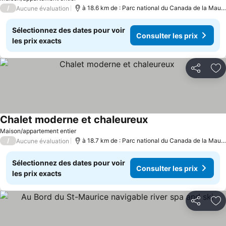
/
à 18.6 km de : Parc national du Canada de la Mauricie
Aucune évaluation
Sélectionnez des dates pour voir
Consulter les prix
les prix exacts
Partager
Aj
Chalet moderne et chaleureux
Maison/appartement entier
/
à 18.7 km de : Parc national du Canada de la Mauricie
Aucune évaluation
Sélectionnez des dates pour voir
Consulter les prix
les prix exacts
Partager
Aj