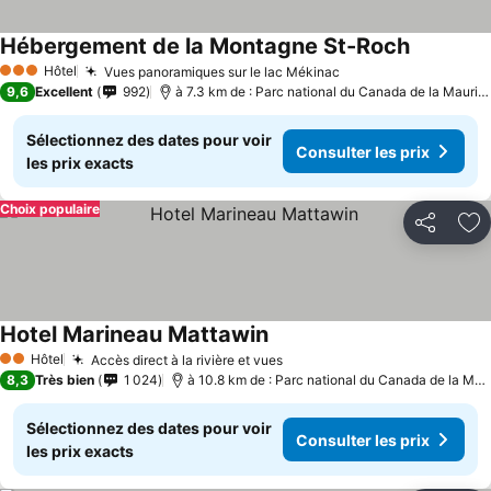
Hébergement de la Montagne St-Roch
Hôtel
Vues panoramiques sur le lac Mékinac
3 Étoiles
9,6
Excellent
992
à 7.3 km de : Parc national du Canada de la Mauricie
Sélectionnez des dates pour voir
Consulter les prix
les prix exacts
Choix populaire
Partager
Aj
Hotel Marineau Mattawin
Hôtel
Accès direct à la rivière et vues
2 Étoiles
8,3
Très bien
1 024
à 10.8 km de : Parc national du Canada de la Mauricie
Sélectionnez des dates pour voir
Consulter les prix
les prix exacts