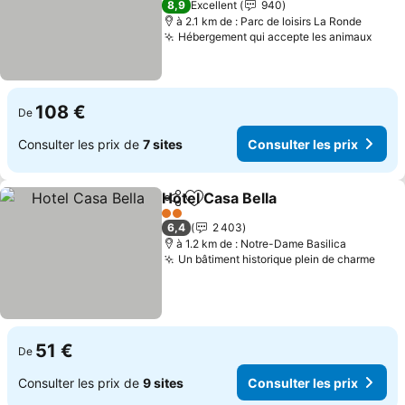
8,9
Excellent
940
à 2.1 km de : Parc de loisirs La Ronde
Hébergement qui accepte les animaux
Consu
108 €
De
Consulter les prix de
7 sites
Consulter les prix
Hotel Casa Bella
Partager
Ajouter à mes favoris
Consulter 
2 Étoiles
6,4
2 403
à 1.2 km de : Notre-Dame Basilica
Un bâtiment historique plein de charme
Cons
51 €
De
Consulter les prix de
9 sites
Consulter les prix