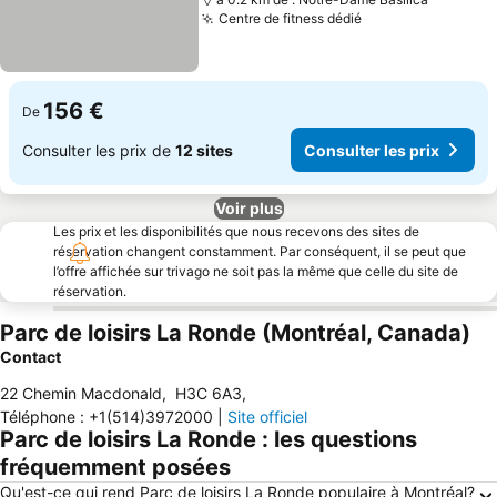
Centre de fitness dédié
Consulter les pr
156 €
De
Consulter les prix de
12 sites
Consulter les prix
Voir plus
Les prix et les disponibilités que nous recevons des sites de
réservation changent constamment. Par conséquent, il se peut que
l’offre affichée sur trivago ne soit pas la même que celle du site de
réservation.
Parc de loisirs La Ronde (Montréal, Canada)
Contact
22 Chemin Macdonald
,
H3C 6A3
,
Téléphone
:
+1(514)3972000
|
Site officiel
Parc de loisirs La Ronde : les questions
fréquemment posées
Qu'est-ce qui rend Parc de loisirs La Ronde populaire à Montréal?