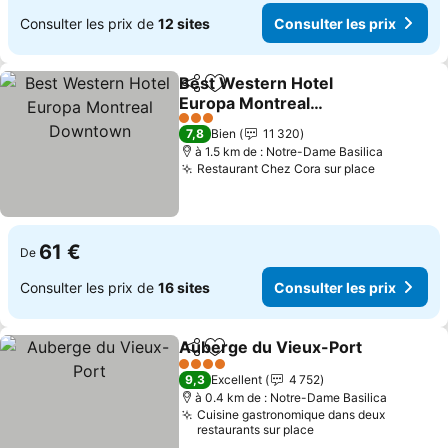
Consulter les prix de
12 sites
Consulter les prix
Best Western Hotel
Partager
Ajouter à mes favoris
Europa Montreal
Downtown
Consulter les prix
3 Étoiles
7,8
Bien
11 320
à 1.5 km de : Notre-Dame Basilica
Restaurant Chez Cora sur place
Consulter
61 €
De
Consulter les prix de
16 sites
Consulter les prix
Auberge du Vieux-Port
Partager
Ajouter à mes favoris
Con
4 Étoiles
9,3
Excellent
4 752
à 0.4 km de : Notre-Dame Basilica
Cuisine gastronomique dans deux
restaurants sur place