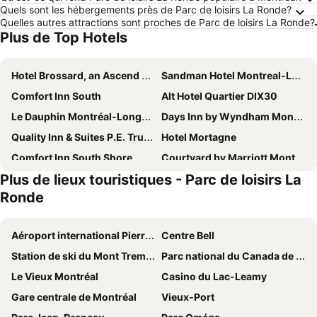
Quels sont les hébergements près de Parc de loisirs La Ronde?
Quelles autres attractions sont proches de Parc de loisirs La Ronde?
Plus de Top Hotels
Hotel Brossard, an Ascend Collection Hotel
Sandman Hotel Montreal-Longueuil
Comfort Inn South
Alt Hotel Quartier DIX30
Le Dauphin Montréal-Longueuil
Days Inn by Wyndham Montreal Airport Conference Centre
Quality Inn & Suites P.E. Trudeau Airport
Hotel Mortagne
Comfort Inn South Shore
Courtyard by Marriott Montreal Laval
Plus de lieux touristiques - Parc de loisirs La
Radisson Hotel Montreal Airport
Best Western Hotel Brossard
Ronde
Microtel Inn & Suites Dorval QC
Courtyard by Marriott Montreal Brossard
Hotel WelcomInns
Montreal Airport Marriott In-Terminal Hotel
Aéroport international Pierre-Elliott-Trudeau de Montréal
Centre Bell
Aloft by Marriott Montreal Airport
Days Inn by Wyndham Montreal East
Station de ski du Mont Tremblant
Parc national du Canada de la Mauricie
Best Western Hotel Europa Montreal Downtown
Holiday Inn Montreal-longueuil By Ihg
Le Vieux Montréal
Casino du Lac-Leamy
Imperia Hôtel et Suites Boucherville
Hotel Newstar
Gare centrale de Montréal
Vieux-Port
Ruby Foo's
Hotel Montreal Metropolitan, an Ascend Collection Hotel