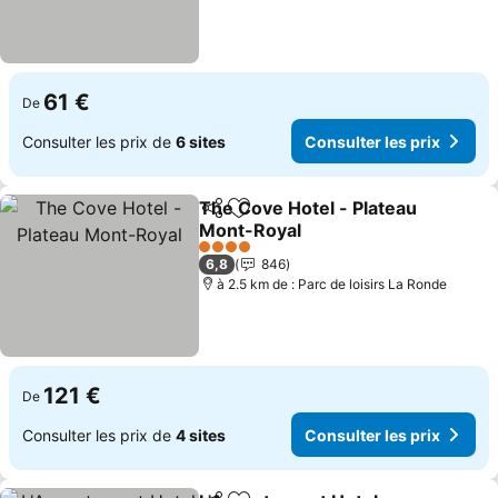
61 €
De
Consulter les prix de
6 sites
Consulter les prix
The Cove Hotel - Plateau
Partager
Ajouter à mes favoris
Mont-Royal
Consulter les prix
4 Étoiles
6,8
846
à 2.5 km de : Parc de loisirs La Ronde
121 €
De
Consulter les prix de
4 sites
Consulter les prix