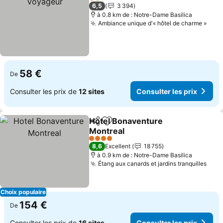
2 Étoiles
6,5
3 394
à 0.8 km de : Notre-Dame Basilica
Ambiance unique d'« hôtel de charme »
Cons
58 €
De
Consulter les prix de
12 sites
Consulter les prix
Hotel Bonaventure
Partager
Ajouter à mes favoris
Montreal
Consulter les prix
4 Étoiles
8,6
Excellent
18 755
à 0.9 km de : Notre-Dame Basilica
Étang aux canards et jardins tranquilles
Cons
Choix populaire
154 €
De
Consulter les prix de
16 sites
Consulter les prix