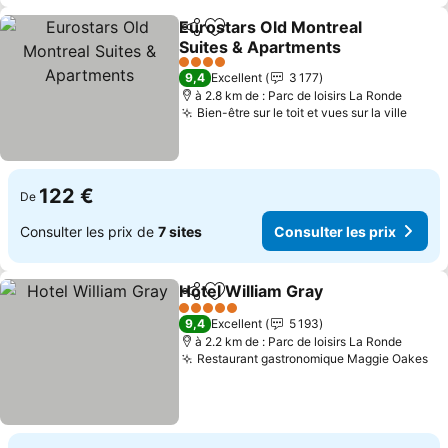
Eurostars Old Montreal
Partager
Ajouter à mes favoris
Suites & Apartments
Consulter les prix
4 Étoiles
9,4
Excellent
3 177
à 2.8 km de : Parc de loisirs La Ronde
Bien-être sur le toit et vues sur la ville
Consu
122 €
De
Consulter les prix de
7 sites
Consulter les prix
Hotel William Gray
Partager
Ajouter à mes favoris
Consulte
5 Étoiles
9,4
Excellent
5 193
à 2.2 km de : Parc de loisirs La Ronde
Restaurant gastronomique Maggie Oakes
Co