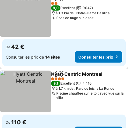
Partager
Ajouter à mes favoris
Consulter les p
2 Étoiles
9,0
Excellent
9 047
à 1.3 km de : Notre-Dame Basilica
Spas de nage sur le toit
Consulter les pr
42 €
De
Consulter les prix de
14 sites
Consulter les prix
Hyatt Centric Montreal
Partager
Ajouter à mes favoris
Con
4 Étoiles
9,1
Excellent
4 416
à 1.7 km de : Parc de loisirs La Ronde
Piscine chauffée sur le toit avec vue sur la
ville
110 €
De