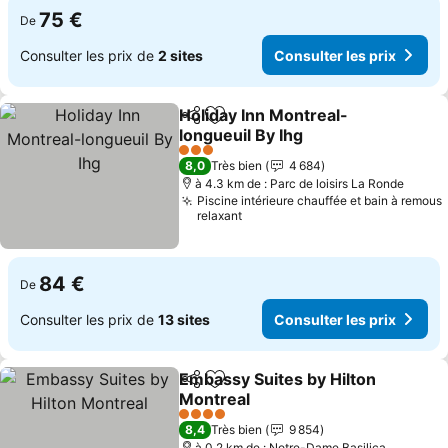
75 €
De
Consulter les prix de
2 sites
Consulter les prix
Holiday Inn Montreal-
Partager
Ajouter à mes favoris
longueuil By Ihg
Consulter les prix
3 Étoiles
8,0
Très bien
4 684
à 4.3 km de : Parc de loisirs La Ronde
Piscine intérieure chauffée et bain à remous
relaxant
84 €
De
Consulter les prix de
13 sites
Consulter les prix
Embassy Suites by Hilton
Partager
Ajouter à mes favoris
Montreal
Consulter les prix
4 Étoiles
8,4
Très bien
9 854
à 0.2 km de : Notre-Dame Basilica