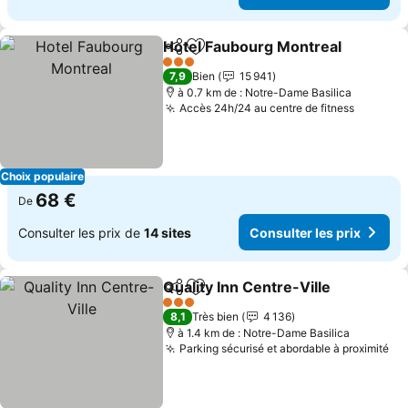
Hotel Faubourg Montreal
Partager
Ajouter à mes favoris
C
3 Étoiles
7,9
Bien
15 941
à 0.7 km de : Notre-Dame Basilica
Accès 24h/24 au centre de fitness
Consulte
Choix populaire
68 €
De
Consulter les prix de
14 sites
Consulter les prix
Quality Inn Centre-Ville
Partager
Ajouter à mes favoris
Co
3 Étoiles
8,1
Très bien
4 136
à 1.4 km de : Notre-Dame Basilica
Parking sécurisé et abordable à proximité
Co