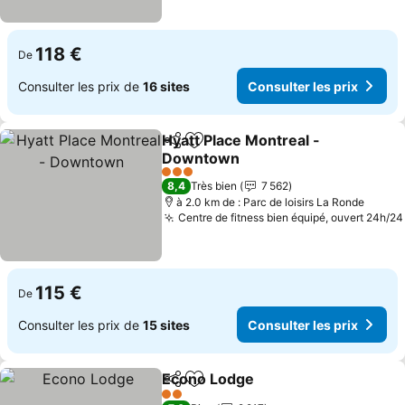
118 €
De
Consulter les prix de
16 sites
Consulter les prix
Hyatt Place Montreal -
Partager
Ajouter à mes favoris
Downtown
Consulter les prix
3 Étoiles
8,4
Très bien
7 562
à 2.0 km de : Parc de loisirs La Ronde
Centre de fitness bien équipé, ouvert 24h/24
115 €
De
Consulter les prix de
15 sites
Consulter les prix
Econo Lodge
Partager
Ajouter à mes favoris
Consulter les 
2 Étoiles