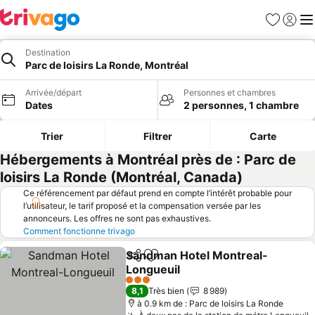
Favoris
Se con
Me
Destination
Parc de loisirs La Ronde, Montréal
Arrivée/départ
Personnes et chambres
Dates
2 personnes, 1 chambre
Trier
Filtrer
Carte
Hébergements à Montréal près de : Parc de
loisirs La Ronde (Montréal, Canada)
Ce référencement par défaut prend en compte l’intérêt probable pour
l’utilisateur, le tarif proposé et la compensation versée par les
annonceurs. Les offres ne sont pas exhaustives.
Comment fonctionne trivago
Sandman Hotel Montreal-
Partager
Ajouter à mes favoris
Longueuil
Consulter les prix
3 Étoiles
8,1
Très bien
8 989
à 0.9 km de : Parc de loisirs La Ronde