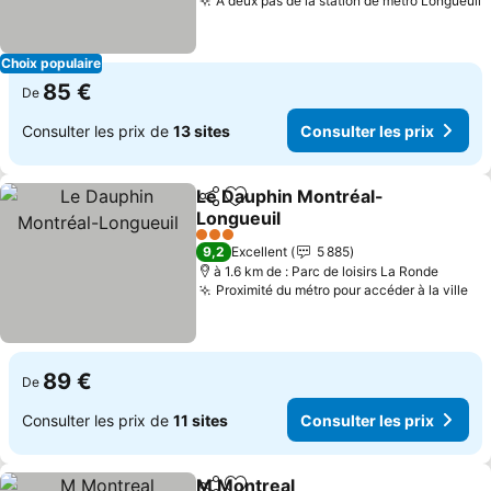
À deux pas de la station de métro Longueuil
C
Choix populaire
85 €
De
Consulter les prix de
13 sites
Consulter les prix
Le Dauphin Montréal-
Partager
Ajouter à mes favoris
Longueuil
Consulter les prix
3 Étoiles
9,2
Excellent
5 885
à 1.6 km de : Parc de loisirs La Ronde
Proximité du métro pour accéder à la ville
Co
89 €
De
Consulter les prix de
11 sites
Consulter les prix
M Montreal