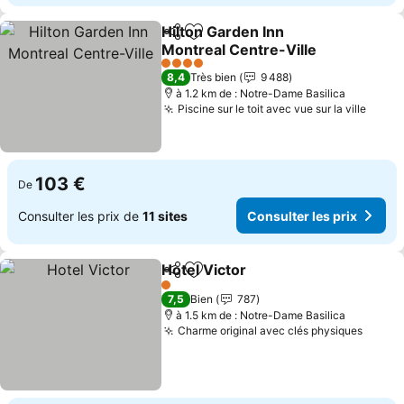
Hilton Garden Inn
Partager
Ajouter à mes favoris
Montreal Centre-Ville
Consulter les prix
4 Étoiles
8,4
Très bien
9 488
à 1.2 km de : Notre-Dame Basilica
Piscine sur le toit avec vue sur la ville
Consu
103 €
De
Consulter les prix de
11 sites
Consulter les prix
Hotel Victor
Partager
Ajouter à mes favoris
Consulter les p
1 Étoiles
7,5
Bien
787
à 1.5 km de : Notre-Dame Basilica
Charme original avec clés physiques
Consul