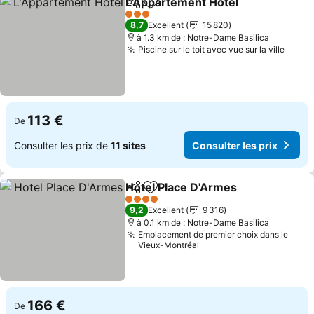
L'Appartement Hotel
Partager
Ajouter à mes favoris
Consul
3 Étoiles
8,7
Excellent
15 820
à 1.3 km de : Notre-Dame Basilica
Piscine sur le toit avec vue sur la ville
Consu
113 €
De
Consulter les prix de
11 sites
Consulter les prix
Hotel Place D'Armes
Partager
Ajouter à mes favoris
Consul
4 Étoiles
9,2
Excellent
9 316
à 0.1 km de : Notre-Dame Basilica
Emplacement de premier choix dans le
Vieux-Montréal
166 €
De