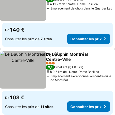
à 1.1 km de : Notre-Dame Basilica
Emplacement de choix dans le Quartier Latin
140 €
De
Consulter les prix de
7 sites
Consulter les prix
Le Dauphin Montréal
Partager
Ajouter à mes favoris
Centre-Ville
Consulter les prix
3 Étoiles
9,1
Excellent
8 372
à 0.5 km de : Notre-Dame Basilica
Emplacement exceptionnel au centre-ville
de Montréal
103 €
De
Consulter les prix de
11 sites
Consulter les prix