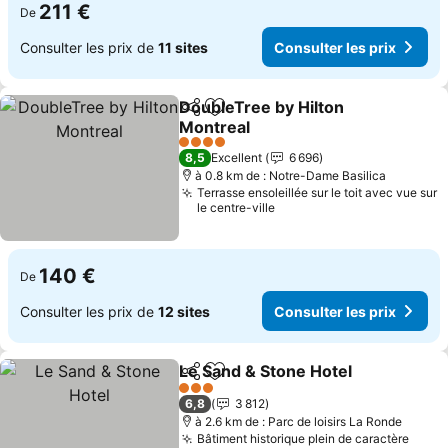
211 €
De
Consulter les prix de
11 sites
Consulter les prix
DoubleTree by Hilton
Partager
Ajouter à mes favoris
Montreal
Consulter les prix
4 Étoiles
8,5
Excellent
6 696
à 0.8 km de : Notre-Dame Basilica
Terrasse ensoleillée sur le toit avec vue sur
le centre-ville
140 €
De
Consulter les prix de
12 sites
Consulter les prix
Le Sand & Stone Hotel
Partager
Ajouter à mes favoris
Cons
3 Étoiles
6,8
3 812
à 2.6 km de : Parc de loisirs La Ronde
Bâtiment historique plein de caractère
Consu