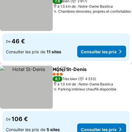
7,6
Bien
2 917
à 1.5 km de : Notre-Dame Basilica
Chambres rénovées, propres et confortables
46 €
De
Consulter les prix de
11 sites
Consulter les prix
Hotel St-Denis
Partager
Ajouter à mes favoris
Consulter le
3 Étoiles
8,1
Très bien
4 233
à 1.0 km de : Notre-Dame Basilica
Parking intérieur chauffé disponible
Consult
106 €
De
Consulter les prix de
5 sites
Consulter les prix