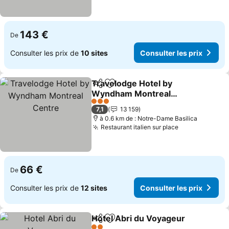
143 €
De
Consulter les prix de
10 sites
Consulter les prix
Travelodge Hotel by
Partager
Ajouter à mes favoris
Wyndham Montreal
Centre
Consulter les prix
3 Étoiles
7,1
13 159
à 0.6 km de : Notre-Dame Basilica
Restaurant italien sur place
Consulter les
66 €
De
Consulter les prix de
12 sites
Consulter les prix
Hotel Abri du Voyageur
Partager
Ajouter à mes favoris
Con