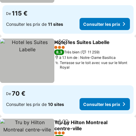
115 €
De
Consulter les prix de
11 sites
Consulter les prix
Hotel les Suites Labelle
Partager
Ajouter à mes favoris
Con
3 Étoiles
8,3
Très bien
11 259
à 1.1 km de : Notre-Dame Basilica
Terrasse sur le toit avec vue sur le Mont
Royal
70 €
De
Consulter les prix de
10 sites
Consulter les prix
Tru by Hilton Montreal
Partager
Ajouter à mes favoris
centre-ville
Consulter les prix
3 Étoiles