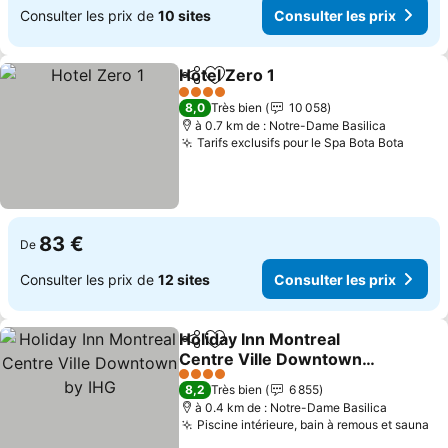
Consulter les prix de
10 sites
Consulter les prix
Hotel Zero 1
Partager
Ajouter à mes favoris
Consulter les 
4 Étoiles
8,0
Très bien
10 058
à 0.7 km de : Notre-Dame Basilica
Tarifs exclusifs pour le Spa Bota Bota
Consul
83 €
De
Consulter les prix de
12 sites
Consulter les prix
Holiday Inn Montreal
Partager
Ajouter à mes favoris
Centre Ville Downtown
by IHG
Consulter les prix
4 Étoiles
8,2
Très bien
6 855
à 0.4 km de : Notre-Dame Basilica
Piscine intérieure, bain à remous et sauna
Co