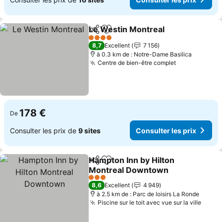
Le Westin Montreal
Partager
Ajouter à mes favoris
Consult
4 Étoiles
8,7
Excellent
7 156
à 0.3 km de : Notre-Dame Basilica
Centre de bien-être complet
Consulter le
178 €
De
Consulter les prix de
9 sites
Consulter les prix
Hampton Inn by Hilton
Partager
Ajouter à mes favoris
Montreal Downtown
Consulter les prix
3 Étoiles
8,6
Excellent
4 949
à 2.5 km de : Parc de loisirs La Ronde
Piscine sur le toit avec vue sur la ville
Consu