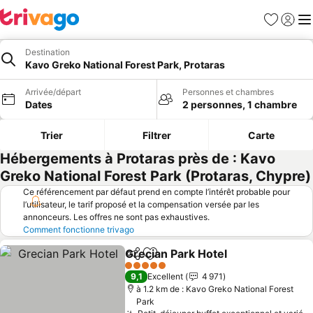
Favoris
Se con
Me
Destination
Kavo Greko National Forest Park, Protaras
Arrivée/départ
Personnes et chambres
Dates
2 personnes, 1 chambre
Trier
Filtrer
Carte
Hébergements à Protaras près de : Kavo
Greko National Forest Park (Protaras, Chypre)
Ce référencement par défaut prend en compte l’intérêt probable pour
l’utilisateur, le tarif proposé et la compensation versée par les
annonceurs. Les offres ne sont pas exhaustives.
Comment fonctionne trivago
Grecian Park Hotel
Partager
Ajouter à mes favoris
5 Étoiles
9,1
Excellent
4 971
à 1.2 km de : Kavo Greko National Forest
Park