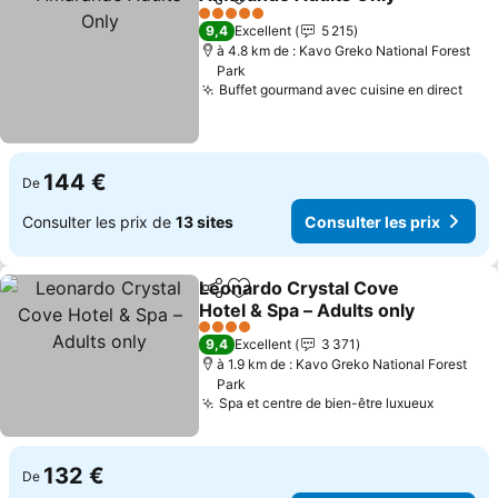
Partager
Ajouter à mes favoris
5 Étoiles
9,4
Excellent
5 215
à 4.8 km de : Kavo Greko National Forest
Park
Buffet gourmand avec cuisine en direct
144 €
De
Consulter les prix de
13 sites
Consulter les prix
Leonardo Crystal Cove
Partager
Ajouter à mes favoris
Hotel & Spa – Adults only
4 Étoiles
9,4
Excellent
3 371
à 1.9 km de : Kavo Greko National Forest
Park
Spa et centre de bien-être luxueux
132 €
De