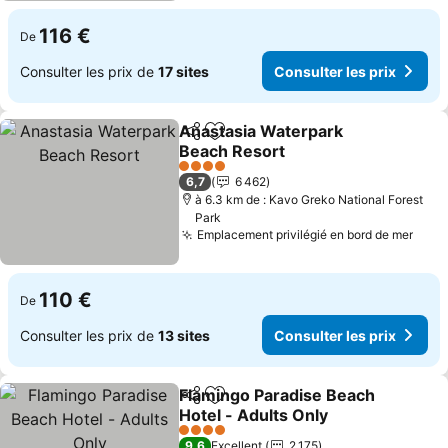
116 €
De
Consulter les prix de
17 sites
Consulter les prix
Anastasia Waterpark
Partager
Ajouter à mes favoris
Beach Resort
4 Étoiles
6,7
6 462
à 6.3 km de : Kavo Greko National Forest
Park
Emplacement privilégié en bord de mer
110 €
De
Consulter les prix de
13 sites
Consulter les prix
Flamingo Paradise Beach
Partager
Ajouter à mes favoris
Hotel - Adults Only
4 Étoiles
9,6
Excellent
2 175