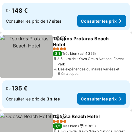
148 €
De
Consulter les prix de
17 sites
Consulter les prix
Tsokkos Protaras Beach
Partager
Ajouter à mes favoris
Hotel
4 Étoiles
8,1
Très bien
4 356
à 5.1 km de : Kavo Greko National Forest
Park
Des expériences culinaires variées et
thématiques
135 €
De
Consulter les prix de
3 sites
Consulter les prix
Odessa Beach Hotel
Partager
Ajouter à mes favoris
4 Étoiles
8,2
Très bien
5 363
à 5.0 km de : Kavo Greko National Forest