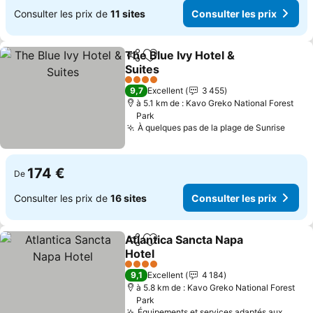
Consulter les prix de
11 sites
Consulter les prix
The Blue Ivy Hotel &
Partager
Ajouter à mes favoris
Suites
4 Étoiles
9,7
Excellent
3 455
à 5.1 km de : Kavo Greko National Forest
Park
À quelques pas de la plage de Sunrise
174 €
De
Consulter les prix de
16 sites
Consulter les prix
Atlantica Sancta Napa
Partager
Ajouter à mes favoris
Hotel
4 Étoiles
9,1
Excellent
4 184
à 5.8 km de : Kavo Greko National Forest
Park
Équipements et services adaptés aux