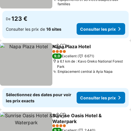
familles
123 €
De
Consulter les prix de
16 sites
Consulter les prix
Napa Plaza Hotel
Partager
Ajouter à mes favoris
4 Étoiles
9,0
Excellent
6 671
à 6.1 km de : Kavo Greko National Forest
Park
Emplacement central à Ayia Napa
Sélectionnez des dates pour voir
Consulter les prix
les prix exacts
Sunrise Oasis Hotel &
Partager
Ajouter à mes favoris
Waterpark
4 Étoiles
9,2
Excellent
2 440