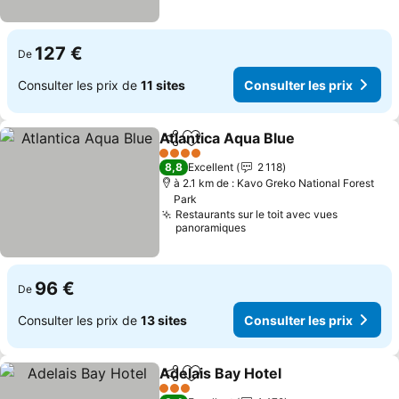
127 €
De
Consulter les prix de
11 sites
Consulter les prix
Atlantica Aqua Blue
Partager
Ajouter à mes favoris
4 Étoiles
8,8
Excellent
2 118
à 2.1 km de : Kavo Greko National Forest
Park
Restaurants sur le toit avec vues
panoramiques
96 €
De
Consulter les prix de
13 sites
Consulter les prix
Adelais Bay Hotel
Partager
Ajouter à mes favoris
3 Étoiles