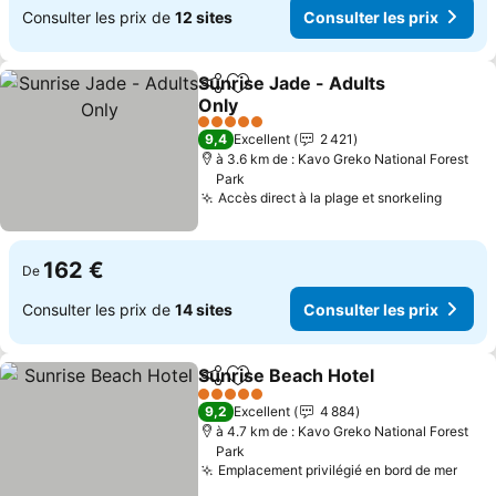
Consulter les prix de
12 sites
Consulter les prix
Sunrise Jade - Adults
Partager
Ajouter à mes favoris
Only
5 Étoiles
9,4
Excellent
2 421
à 3.6 km de : Kavo Greko National Forest
Park
Accès direct à la plage et snorkeling
162 €
De
Consulter les prix de
14 sites
Consulter les prix
Sunrise Beach Hotel
Partager
Ajouter à mes favoris
5 Étoiles
9,2
Excellent
4 884
à 4.7 km de : Kavo Greko National Forest
Park
Emplacement privilégié en bord de mer