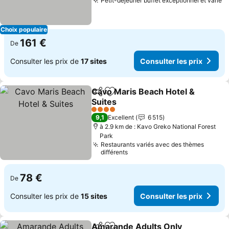
Petit-déjeuner buffet exceptionnel et varié
Choix populaire
161 €
De
Consulter les prix de
17 sites
Consulter les prix
Cavo Maris Beach Hotel &
Partager
Ajouter à mes favoris
Suites
4 Étoiles
9,1
Excellent
6 515
à 2.9 km de : Kavo Greko National Forest
Park
Restaurants variés avec des thèmes
différents
78 €
De
Consulter les prix de
15 sites
Consulter les prix
Amarande Adults Only