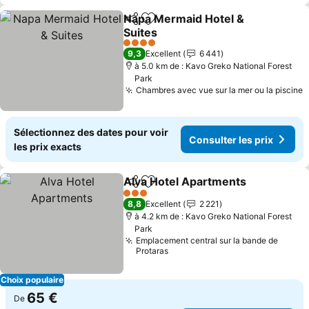
Napa Mermaid Hotel &
Partager
Ajouter à mes favoris
Suites
4 Étoiles
9,3
Excellent
6 441
à 5.0 km de : Kavo Greko National Forest
Park
Chambres avec vue sur la mer ou la piscine
Sélectionnez des dates pour voir
Consulter les prix
les prix exacts
Alva Hotel Apartments
Partager
Ajouter à mes favoris
3 Étoiles
8,8
Excellent
2 221
à 4.2 km de : Kavo Greko National Forest
Park
Emplacement central sur la bande de
Protaras
Choix populaire
65 €
De