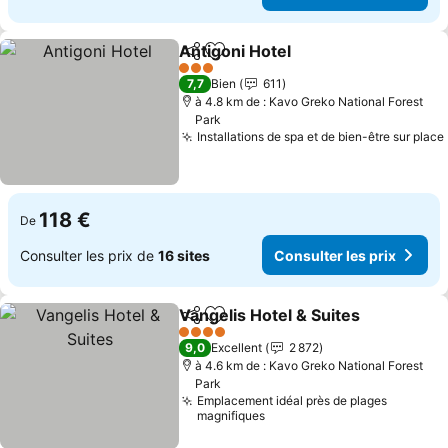
Antigoni Hotel
Partager
Ajouter à mes favoris
3 Étoiles
7,7
Bien
611
à 4.8 km de : Kavo Greko National Forest
Park
Installations de spa et de bien-être sur place
118 €
De
Consulter les prix de
16 sites
Consulter les prix
Vangelis Hotel & Suites
Partager
Ajouter à mes favoris
4 Étoiles
9,0
Excellent
2 872
à 4.6 km de : Kavo Greko National Forest
Park
Emplacement idéal près de plages
magnifiques