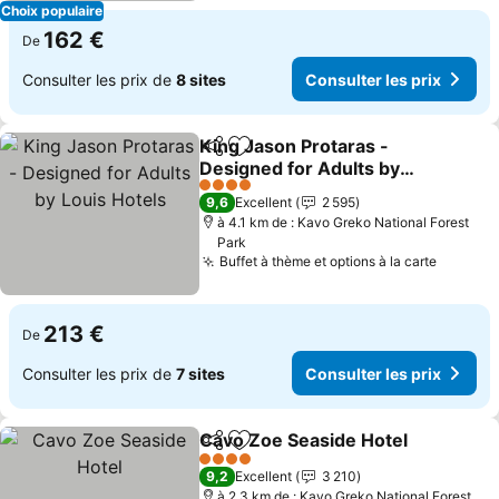
Choix populaire
162 €
De
Consulter les prix de
8 sites
Consulter les prix
King Jason Protaras -
Partager
Ajouter à mes favoris
Designed for Adults by
Louis Hotels
4 Étoiles
9,6
Excellent
2 595
à 4.1 km de : Kavo Greko National Forest
Park
Buffet à thème et options à la carte
213 €
De
Consulter les prix de
7 sites
Consulter les prix
Cavo Zoe Seaside Hotel
Partager
Ajouter à mes favoris
4 Étoiles
9,2
Excellent
3 210
à 2.3 km de : Kavo Greko National Forest