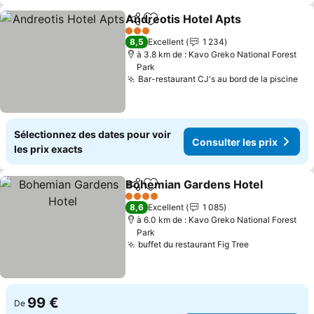
Andreotis Hotel Apts
Partager
Ajouter à mes favoris
3 Étoiles
8,5
Excellent
1 234
à 3.8 km de : Kavo Greko National Forest
Park
Bar-restaurant CJ's au bord de la piscine
Sélectionnez des dates pour voir
Consulter les prix
les prix exacts
Bohemian Gardens Hotel
Partager
Ajouter à mes favoris
4 Étoiles
8,6
Excellent
1 085
à 6.0 km de : Kavo Greko National Forest
Park
buffet du restaurant Fig Tree
99 €
De