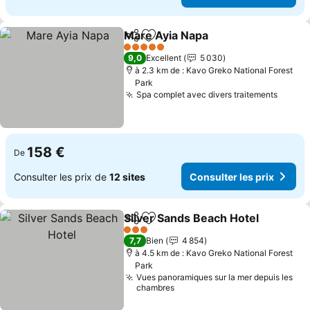
Mare Ayia Napa
Partager
Ajouter à mes favoris
5 Étoiles
9,0
Excellent
5 030
à 2.3 km de : Kavo Greko National Forest
Park
Spa complet avec divers traitements
158 €
De
Consulter les prix de
12 sites
Consulter les prix
Silver Sands Beach Hotel
Partager
Ajouter à mes favoris
3 Étoiles
7,7
Bien
4 854
à 4.5 km de : Kavo Greko National Forest
Park
Vues panoramiques sur la mer depuis les
chambres