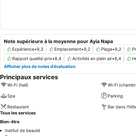
Note supérieure à la moyenne pour Ayia Napa
Expérience
•
9,3
Emplacement
•
9,2
Plage
•
9,2
P
Rapport qualité-prix
•
8,4
Activités en plein air
•
8,4
H
Afficher plus de notes d’évaluation
Principaux services
Wi-Fi (hall)
Wi-Fi (chambr
Spa
Parking
Restaurant
Bar dans l'hôt
Tous les services
Bien-être
Institut de beauté