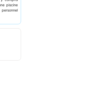
une piscine
e personnel
ents, et le
ute qualité
e de luxe
ccès à une