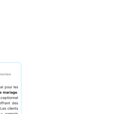
Dernière
al pour les
de mariage
.
eptionnel
offrant des
Les clients
 y compris