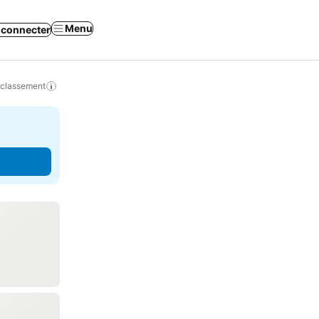
Menu
 connecter
 classement