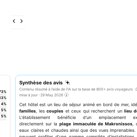
Synthèse des avis
Contenu résumé à l’aide de l’IA sur la base de 800+ avis voyageurs · 
73
%
mise à jour : 29 May 2026
13
%
4
%
Cet hôtel est un lieu de séjour animé en bord de mer, idé
5
%
familles
, les
couples
et ceux qui recherchent un
lieu 
5
%
L'établissement bénéficie d'un emplacement exc
directement sur la
plage immaculée de Makronissos
, 
eaux claires et chaudes ainsi que des vues imprenables. 
peuvent profiter d'une gamme complète d'installations,