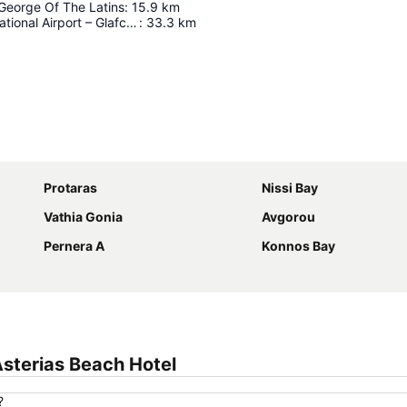
George Of The Latins
:
15.9
km
Larnaca International Airport – Glafcos Clerides
:
33.3
km
Agrandir la carte
Protaras
Nissi Bay
Vathia Gonia
Avgorou
Pernera A
Konnos Bay
sterias Beach Hotel
?