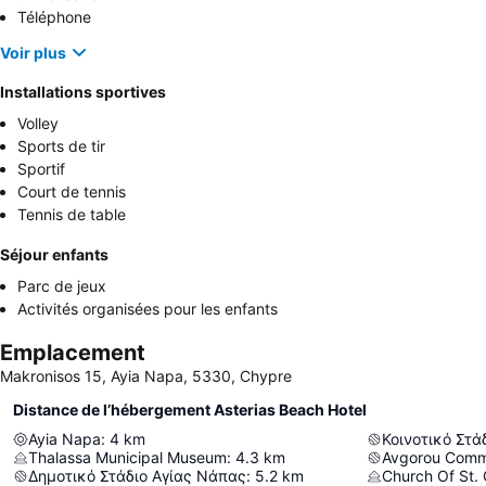
Téléphone
Voir plus
Installations sportives
Volley
Sports de tir
Sportif
Court de tennis
Tennis de table
Séjour enfants
Parc de jeux
Activités organisées pour les enfants
Emplacement
Makronisos 15, Ayia Napa, 5330, Chypre
Distance de l’hébergement Asterias Beach Hotel
Ayia Napa
:
4
km
Κοινοτικό Στά
Thalassa Municipal Museum
:
4.3
km
Avgorou Comm
Δημοτικό Στάδιο Αγίας Νάπας
:
5.2
km
Church Of St.