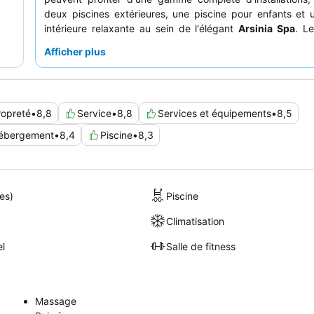
deux piscines extérieures, une piscine pour enfants et 
intérieure relaxante au sein de l'élégant
Arsinia Spa
. L
attentif et professionnel est constamment salué par les cli
Afficher plus
restaurant buffet propose des options variées et de ha
avec différentes
soirées à thème
. Pour une touch
supplémentaire, pensez à réserver une chambre avec
a
piscine privée
ou un
jacuzzi
.
ropreté
•
8,8
Service
•
8,8
Services et équipements
•
8,5
ébergement
•
8,4
Piscine
•
8,3
es)
Piscine
Climatisation
el
Salle de fitness
Massage