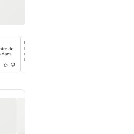
Installations bien-être et spa complètes
ntre de
Ressource-toi à l'Iris Spa & Wellness Centre, qui propos
s dans
massages, des soins corporels, des soins du visage, un
piscine intérieure chauffée.