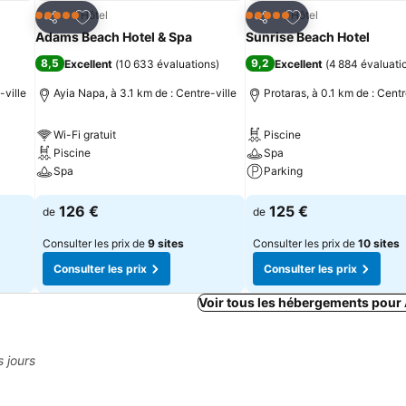
is
Ajouter à mes favoris
Ajouter à mes fav
Hôtel
Hôtel
5 Étoiles
5 Étoiles
Partager
Partager
Adams Beach Hotel & Spa
Sunrise Beach Hotel
8,5
9,2
Excellent
(
10 633 évaluations
)
Excellent
(
4 884 évaluati
-ville
Ayia Napa, à 3.1 km de : Centre-ville
Protaras, à 0.1 km de : Centr
Wi-Fi gratuit
Piscine
Piscine
Spa
Spa
Parking
Consulter les prix
Consulter les prix
126 €
125 €
de
de
Consulter les prix de
9 sites
Consulter les prix de
10 sites
Consulter les prix
Consulter les prix
Voir tous les hébergements pour
s jours