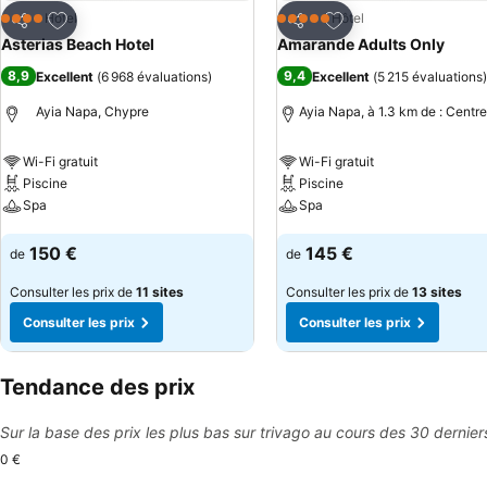
Ajouter à mes favoris
Ajouter à mes favor
Hôtel
Hôtel
4 Étoiles
5 Étoiles
Partager
Partager
Asterias Beach Hotel
Amarande Adults Only
8,9
9,4
Excellent
(
6 968 évaluations
)
Excellent
(
5 215 évaluations
)
Ayia Napa, Chypre
Ayia Napa, à 1.3 km de : Centre
Wi-Fi gratuit
Wi-Fi gratuit
Piscine
Piscine
Spa
Spa
Consulter les prix
Consulter les prix
150 €
145 €
de
de
Consulter les prix de
11 sites
Consulter les prix de
13 sites
Consulter les prix
Consulter les prix
Tendance des prix
Sur la base des prix les plus bas sur trivago au cours des 30 dernier
0 €