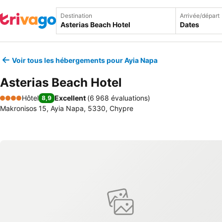
Destination
Arrivée/départ
Dates
Voir tous les hébergements pour Ayia Napa
Asterias Beach Hotel
Hôtel
Excellent
(
6 968 évaluations
)
8,9
4 Étoiles
Makronisos 15, Ayia Napa, 5330, Chypre