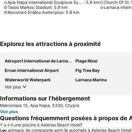
Ayia Napa International Sculpture Symposium
:
5.6
km
Church Of St. 
Tasos Markou Stadium
:
5.9
km
Κοινοτικό Στάδιο Λιοπετρίου
:
5.9
km
Explorez les attractions à proximité
Aéroport international de Larnaca
Plage Nissi
Ercan International Airport
Fig Tree Bay
Waterworld Waterpark
Larnaca Marina
Voir plus
Informations sur l’hébergement
Makronisos 15, Ayia Napa, 5330, Chypre
Voir plus
Questions fréquemment posées à propos de A
Y a-t-il une piscine à Asterias Beach Hotel?
Les animaux de compagnie sont-ils autorisés à Asterias Beach Hotel