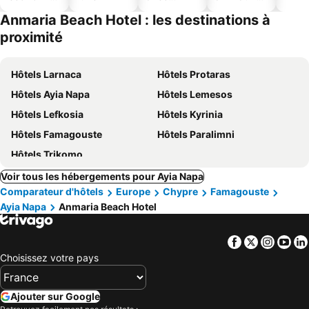
ues
piscine
acceptés
Anmaria Beach Hotel : les destinations à
proximité
Hôtels Larnaca
Hôtels Protaras
Hôtels Ayia Napa
Hôtels Lemesos
Hôtels Lefkosia
Hôtels Kyrinia
Hôtels Famagouste
Hôtels Paralimni
Hôtels Trikomo
Voir tous les hébergements pour Ayia Napa
Comparateur d'hôtels
Europe
Chypre
Famagouste
Ayia Napa
Anmaria Beach Hotel
Facebook
Twitter
Insta
Yo
Choisissez votre pays
Ajouter sur Google