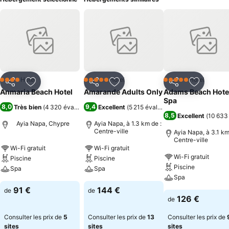
Hôtel
Hôtel
Hôtel
4 Étoiles
5 Étoiles
5 Étoiles
Partager
Ajouter à mes favoris
Partager
Ajouter à mes favoris
Partager
Ajouter à
Anmaria Beach Hotel
Amarande Adults Only
Adams Beach Hote
Spa
8,0
9,4
Très bien
(
4 320 évaluations
)
Excellent
(
5 215 évaluations
)
8,5
Excellent
(
10 633
Ayia Napa, Chypre
Ayia Napa, à 1.3 km de :
Centre-ville
Ayia Napa, à 3.1 km
Centre-ville
Wi-Fi gratuit
Wi-Fi gratuit
Wi-Fi gratuit
Piscine
Piscine
Piscine
Spa
Spa
Spa
91 €
144 €
de
de
126 €
de
Consulter les prix de
5
Consulter les prix de
13
Consulter les prix de
sites
sites
sites