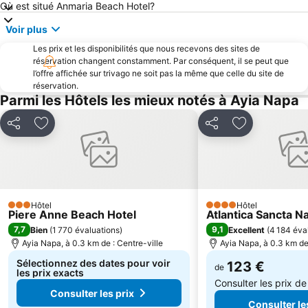
Où est situé Anmaria Beach Hotel?
Voir plus
Les prix et les disponibilités que nous recevons des sites de
réservation changent constamment. Par conséquent, il se peut que
l’offre affichée sur trivago ne soit pas la même que celle du site de
réservation.
Parmi les Hôtels les mieux notés à Ayia Napa
Partager
Ajouter à mes favoris
Partager
Ajouter à mes
Hôtel
Hôtel
3 Étoiles
4 Étoiles
Piere Anne Beach Hotel
Atlantica Sancta N
7,7
9,1
Bien
(
1 770 évaluations
)
Excellent
(
4 184 éva
Ayia Napa, à 0.3 km de : Centre-ville
Ayia Napa, à 0.3 km de 
Sélectionnez des dates pour voir
123 €
de
les prix exacts
Consulter les prix d
Consulter les prix
Consulter le