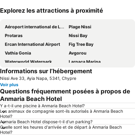
Explorez les attractions à proximité
Agrandir la carte
Aéroport international de Larnaca
Plage Nissi
Protaras
Nissi Bay
Ercan International Airport
Fig Tree Bay
Vathia Gonia
Avgorou
Waterworld Waterpark
Larnaca Marina
Informations sur l’hébergement
Pernera A
Konnos Bay
Nissi Ave 33, Ayia Napa, 5341, Chypre
Pernera P
Makronissos
Voir plus
Mckenzie Beach
landa
Questions fréquemment posées à propos de
Katsarka
Mazotos
Anmaria Beach Hotel
Ammos of Kabouri
Glapsides Beach
Y a-t-il une piscine à Anmaria Beach Hotel?
Les animaux de compagnie sont-ils autorisés à Anmaria Beach
Phinikoudes Beach
Ellinas
Hotel?
Anmaria Beach Hotel dispose-t-il d'un parking?
Ayia Anna
Pantachou
Quelle sont les heures d'arrivée et de départ à Anmaria Beach
Agia Thekla
Kaplica Beach
Hotel?