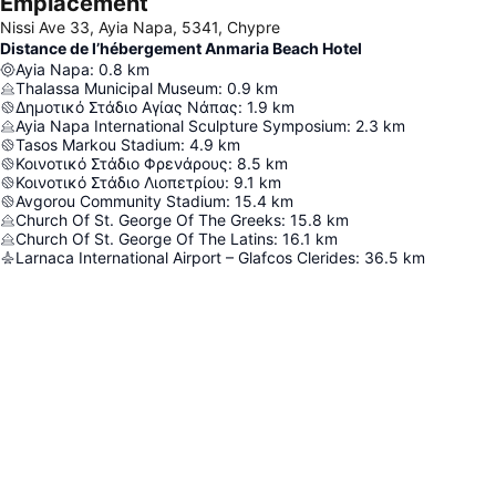
Emplacement
Nissi Ave 33, Ayia Napa, 5341, Chypre
Distance de l’hébergement Anmaria Beach Hotel
Ayia Napa
:
0.8
km
Thalassa Municipal Museum
:
0.9
km
Δημοτικό Στάδιο Αγίας Νάπας
:
1.9
km
Ayia Napa International Sculpture Symposium
:
2.3
km
Tasos Markou Stadium
:
4.9
km
Κοινοτικό Στάδιο Φρενάρους
:
8.5
km
Κοινοτικό Στάδιο Λιοπετρίου
:
9.1
km
Avgorou Community Stadium
:
15.4
km
Church Of St. George Of The Greeks
:
15.8
km
Church Of St. George Of The Latins
:
16.1
km
Larnaca International Airport – Glafcos Clerides
:
36.5
km