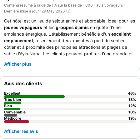
Contenu résumé à l’aide de l’IA sur la base de 1 000+ avis voyageurs ·
Dernière mise à jour : 29 May 2026
Cet hôtel est un lieu de séjour animé et abordable, idéal pour les
jeunes voyageurs
et les
groupes d'amis
en quête d'une
ambiance énergique. L'établissement bénéficie d'un
excellent
emplacement
, à seulement deux minutes à pied du sentier
côtier et à proximité des principales attractions et plages de
sable d'Ayia Napa. Les clients peuvent profiter d'une grande et
propre
piscine extérieure
avec de nombreux transats, parfaite
Afficher plus
pour profiter du soleil méditerranéen. Le personnel est
constamment félicité pour son service amical et serviable,
complétant les offres culinaires variées et fraîches, en particulier
Avis des clients
le copieux
buffet du petit-déjeuner
. Pour une meilleure
expérience, pensez à demander une chambre récemment
Excellent
46
%
rénovée pour un séjour plus lumineux et plus luxueux.
Très bien
13
%
Bien
12
%
Convenable
10
%
Médiocre
19
%
Afficher les avis