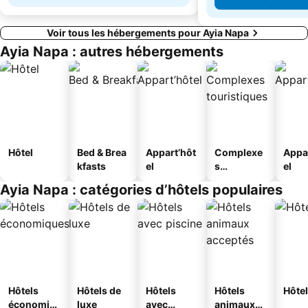
Voir tous les hébergements pour Ayia Napa
Ayia Napa : autres hébergements
Hôtel
Bed & Brea
Appart’hôt
Complexe
Appa
kfasts
el
s
el
touristique
Ayia Napa : catégories d’hôtels populaires
s
Hôtels
Hôtels de
Hôtels
Hôtels
Hôtel
économiq
luxe
avec
animaux