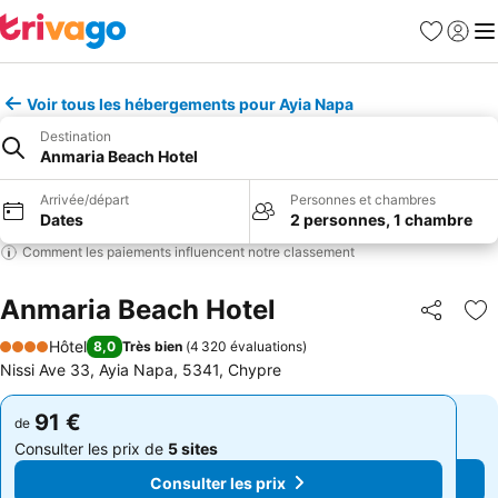
Favoris
Se con
Me
Voir tous les hébergements pour Ayia Napa
Destination
Anmaria Beach Hotel
Arrivée/départ
Personnes et chambres
Dates
2 personnes, 1 chambre
Comment les paiements influencent notre classement
Anmaria Beach Hotel
Partager
Aj
Hôtel
8,0
Très bien
(
4 320 évaluations
)
4 Étoiles
Nissi Ave 33, Ayia Napa, 5341, Chypre
91 €
91 €
de
de
Consulter les prix de
5 sites
Consulter les prix de
5 sites
Consulter les prix
Consulter les prix