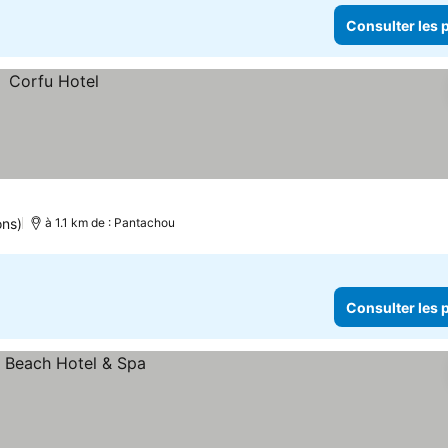
Consulter les p
ons)
à 1.1 km de : Pantachou
Consulter les p