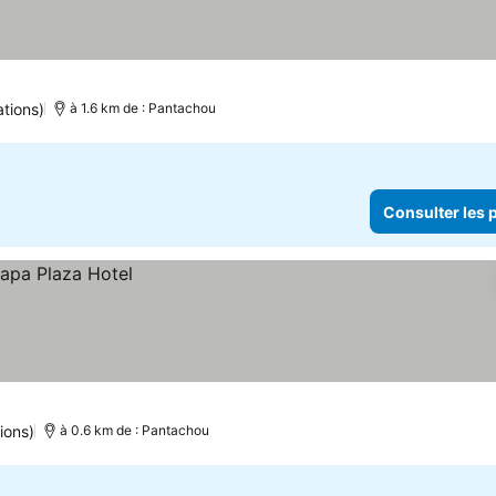
ations)
à 1.6 km de : Pantachou
Consulter les p
ions)
à 0.6 km de : Pantachou