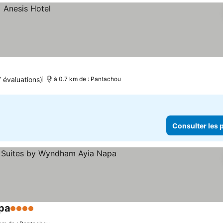
 évaluations)
à 0.7 km de : Pantachou
Consulter les p
pa
4 Étoiles