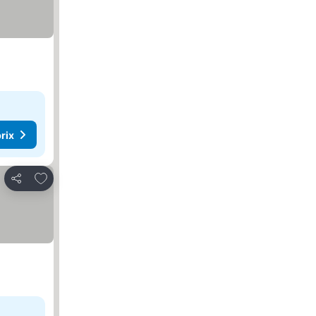
rix
Ajouter à mes favoris
Partager