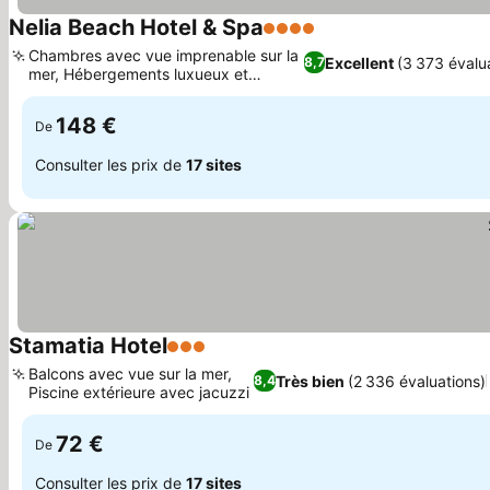
Nelia Beach Hotel & Spa
4 Étoiles
Chambres avec vue imprenable sur la
Excellent
(3 373 évalu
8,7
mer, Hébergements luxueux et
modernes
148 €
De
Consulter les prix de
17 sites
Stamatia Hotel
3 Étoiles
Balcons avec vue sur la mer,
Très bien
(2 336 évaluations)
8,4
Piscine extérieure avec jacuzzi
72 €
De
Consulter les prix de
17 sites