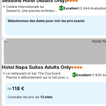
Seasons Hotel (Adults Only)
4 Étoiles
Cuisine internationale au
Excellent
(2 444 évaluation
8,8
Season's, Une piscine extérieure
avec bar
Sélectionnez des dates pour voir les prix exacts
Hotel Napa Suites Adults Only
4 Étoiles
Le restaurant et bar The Courtyard,
Excellent
(1 830 év
9,1
Piscine à débordement sur le toit avec vue
panoramique
118 €
De
Consulter les prix de
13 sites