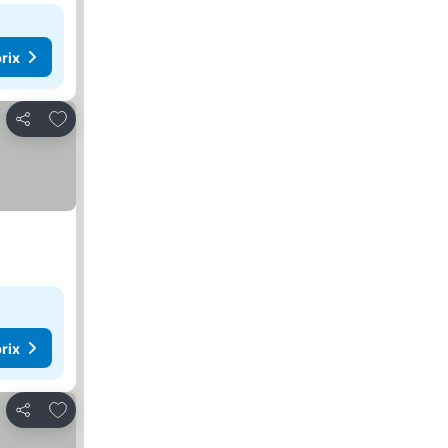
rix
Ajouter à mes favoris
Partager
rix
Ajouter à mes favoris
Partager