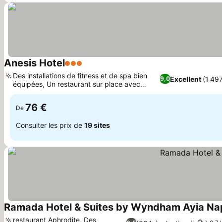
Anesis Hotel
3 Étoiles
Des installations de fitness et de spa bien
Excellent
(1 497
9,0
équipées, Un restaurant sur place avec
cuisine internationale
76 €
De
Consulter les prix de
19 sites
Ramada Hotel & Suites by Wyndham Ayia Na
restaurant Aphrodite, Des