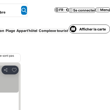
FR · €
Menu
Se connecter
bre
Afficher la carte
ion
Plage
Appart’hôtel
Complexe touristique
Annulation gratuite
ne sont pas
Ajouter à mes favoris
Partager