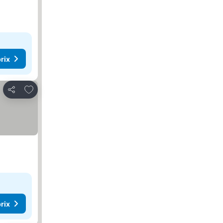
rix
Ajouter à mes favoris
Partager
rix