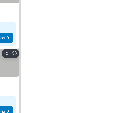
rix
Ajouter à mes favoris
Partager
rix