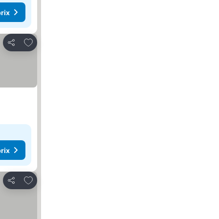
rix
Ajouter à mes favoris
Partager
rix
Ajouter à mes favoris
Partager