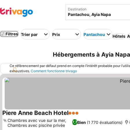
Destination
Filtres
Trier par
Prix
Pantachou
Hôtels
A
Hébergements à Ayia Napa 
Ce référencement par défaut prend en compte l’intérêt probable pour l’utili
exhaustives.
Comment fonctionne trivago
Piere Anne Beach Hotel
3 Étoiles
Chambres avec vue sur la mer,
Bien
(1 770 évaluations)
7,7
Chambres avec piscine privée