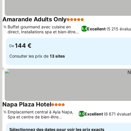
Amarande Adults Only
5 Étoiles
Buffet gourmand avec cuisine en
Excellent
(5 215 évalu
9,4
direct, Installations spa et bien-être
luxueuses
144 €
De
Consulter les prix de
13 sites
Napa Plaza Hotel
4 Étoiles
Emplacement central à Ayia Napa,
Excellent
(6 671 évaluat
9,0
Spa et centre de bien-être
ressourçants
Sélectionnez des dates pour voir les prix exacts