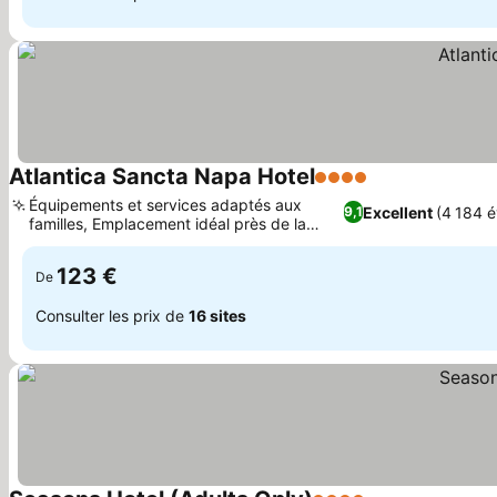
Atlantica Sancta Napa Hotel
4 Étoiles
Équipements et services adaptés aux
Excellent
(4 184 é
9,1
familles, Emplacement idéal près de la
plage et de la ville
123 €
De
Consulter les prix de
16 sites