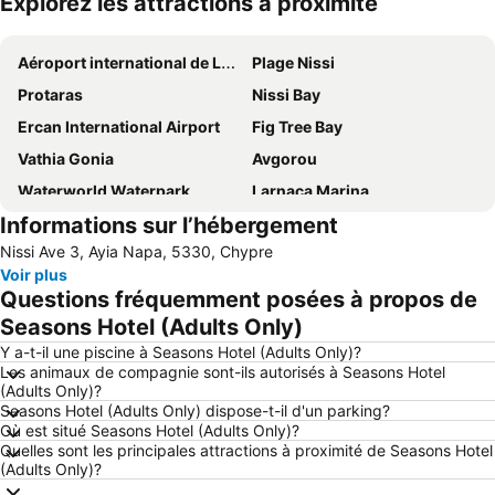
Explorez les attractions à proximité
Agrandir la carte
Aéroport international de Larnaca
Plage Nissi
Protaras
Nissi Bay
Ercan International Airport
Fig Tree Bay
Vathia Gonia
Avgorou
Waterworld Waterpark
Larnaca Marina
Informations sur l’hébergement
Pernera A
Konnos Bay
Nissi Ave 3, Ayia Napa, 5330, Chypre
Pernera P
Makronissos
Voir plus
Mckenzie Beach
landa
Questions fréquemment posées à propos de
Katsarka
Mazotos
Seasons Hotel (Adults Only)
Ammos of Kabouri
Glapsides Beach
Y a-t-il une piscine à Seasons Hotel (Adults Only)?
Les animaux de compagnie sont-ils autorisés à Seasons Hotel
Phinikoudes Beach
Ellinas
(Adults Only)?
Seasons Hotel (Adults Only) dispose-t-il d'un parking?
Ayia Anna
Pantachou
Où est situé Seasons Hotel (Adults Only)?
Agia Thekla
Kaplica Beach
Quelles sont les principales attractions à proximité de Seasons Hotel
(Adults Only)?