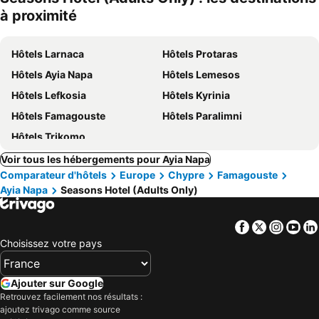
à proximité
Hôtels Larnaca
Hôtels Protaras
Hôtels Ayia Napa
Hôtels Lemesos
Hôtels Lefkosia
Hôtels Kyrinia
Hôtels Famagouste
Hôtels Paralimni
Hôtels Trikomo
Voir tous les hébergements pour Ayia Napa
Comparateur d'hôtels
Europe
Chypre
Famagouste
Ayia Napa
Seasons Hotel (Adults Only)
Facebook
Twitter
Insta
Yo
Choisissez votre pays
Ajouter sur Google
Retrouvez facilement nos résultats :
ajoutez trivago comme source