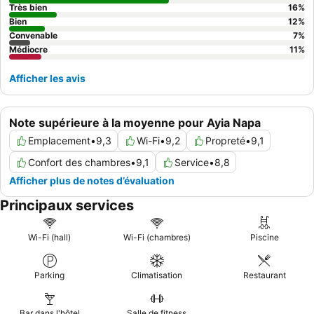
Très bien
16
%
Bien
12
%
Convenable
7
%
Médiocre
11
%
Afficher les avis
Note supérieure à la moyenne pour Ayia Napa
Emplacement
•
9,3
Wi-Fi
•
9,2
Propreté
•
9,1
Confort des chambres
•
9,1
Service
•
8,8
Afficher plus de notes d’évaluation
Principaux services
Wi-Fi (hall)
Wi-Fi (chambres)
Piscine
Parking
Climatisation
Restaurant
Bar dans l'hôtel
Salle de fitness