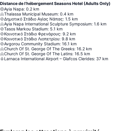
Distance de l’hébergement Seasons Hotel (Adults Only)
Ayia Napa
:
0.2
km
Thalassa Municipal Museum
:
0.4
km
Δημοτικό Στάδιο Αγίας Νάπας
:
1.5
km
Ayia Napa International Sculpture Symposium
:
1.6
km
Tasos Markou Stadium
:
5.1
km
Κοινοτικό Στάδιο Φρενάρους
:
9.2
km
Κοινοτικό Στάδιο Λιοπετρίου
:
9.8
km
Avgorou Community Stadium
:
16.1
km
Church Of St. George Of The Greeks
:
16.2
km
Church Of St. George Of The Latins
:
16.5
km
Larnaca International Airport – Glafcos Clerides
:
37
km