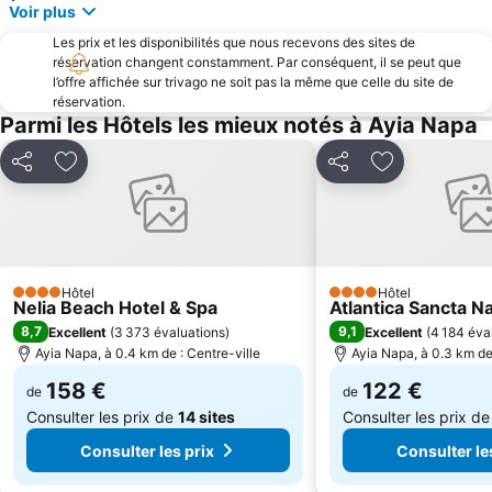
Voir plus
Les prix et les disponibilités que nous recevons des sites de
réservation changent constamment. Par conséquent, il se peut que
l’offre affichée sur trivago ne soit pas la même que celle du site de
réservation.
Parmi les Hôtels les mieux notés à Ayia Napa
Partager
Ajouter à mes favoris
Partager
Ajouter à mes
Hôtel
Hôtel
4 Étoiles
4 Étoiles
Nelia Beach Hotel & Spa
Atlantica Sancta N
8,7
9,1
Excellent
(
3 373 évaluations
)
Excellent
(
4 184 éva
Ayia Napa, à 0.4 km de : Centre-ville
Ayia Napa, à 0.3 km de 
158 €
122 €
de
de
Consulter les prix de
14 sites
Consulter les prix d
Consulter les prix
Consulter le