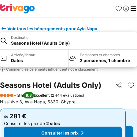
Favoris
Se con
Me
Voir tous les hébergements pour Ayia Napa
Destination
Seasons Hotel (Adults Only)
Arrivée/départ
Personnes et chambres
Dates
2 personnes, 1 chambre
Comment les paiements influencent notre classement
Seasons Hotel (Adults Only)
Partager
Aj
Hôtel
8,8
Excellent
(
2 444 évaluations
)
4 Étoiles
Nissi Ave 3, Ayia Napa, 5330, Chypre
281 €
281 €
de
de
Consulter les prix de
2 sites
Consulter les prix de
2 sites
Consulter les prix
Consulter les prix