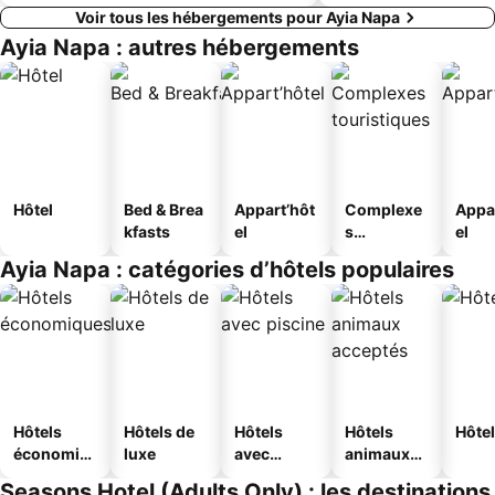
Voir tous les hébergements pour Ayia Napa
Ayia Napa : autres hébergements
Hôtel
Bed & Brea
Appart’hôt
Complexe
Appa
kfasts
el
s
el
touristique
Ayia Napa : catégories d’hôtels populaires
s
Hôtels
Hôtels de
Hôtels
Hôtels
Hôtel
économiq
luxe
avec
animaux
ues
piscine
acceptés
Seasons Hotel (Adults Only) : les destinations