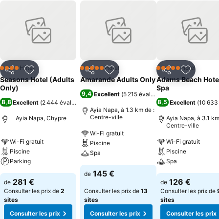
Hôtel
Hôtel
Hôtel
4 Étoiles
5 Étoiles
5 Étoiles
Partager
Ajouter à mes favoris
Partager
Ajouter à mes favoris
Partager
Ajouter à
Seasons Hotel (Adults
Amarande Adults Only
Adams Beach Hote
Only)
Spa
9,4
Excellent
(
5 215 évaluations
)
8,8
8,5
Excellent
(
2 444 évaluations
)
Excellent
(
10 633
Ayia Napa, à 1.3 km de :
Centre-ville
Ayia Napa, Chypre
Ayia Napa, à 3.1 km
Centre-ville
Wi-Fi gratuit
Wi-Fi gratuit
Wi-Fi gratuit
Piscine
Piscine
Piscine
Spa
Parking
Spa
145 €
de
281 €
126 €
de
de
Consulter les prix de
2
Consulter les prix de
13
Consulter les prix de
sites
sites
sites
Consulter les prix
Consulter les prix
Consulter les prix