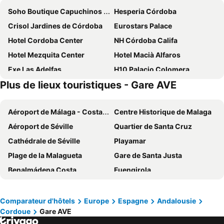
Soho Boutique Capuchinos & Spa
Hesperia Córdoba
Crisol Jardines de Córdoba
Eurostars Palace
Hotel Cordoba Center
NH Córdoba Califa
Hotel Mezquita Center
Hotel Macià Alfaros
Exe Las Adelfas
H10 Palacio Colomera
Plus de lieux touristiques - Gare AVE
Hotel Córdoba Centro
Parador de Córdoba
Eurostars Conquistador
Sercotel Córdoba Medina Azahara
Aéroport de Málaga - Costa del Dol
Centre Historique de Malaga
Eurostars Maimonides
Eurostars Azahar
Aéroport de Séville
Quartier de Santa Cruz
Hotel Eurostars Patios de Córdoba
Soho Boutique Cordoba
Cathédrale de Séville
Playamar
Exe Ciudad de Cordoba
La Boutique Puerta Osario
Plage de la Malagueta
Gare de Santa Justa
Hotel Selu
Hotel Serrano
Benalmádena Costa
Fuengirola
Hotel DWO Finca Los Abetos
Hotel Plateros
Quartier de Triana
Alcazar de Séville
Maestre
Hotel Oasis
Alhambra
Place d'Espagne
Sercotel Córdoba Delicias
NH Collection Palacio de Córdoba
Comparateur d'hôtels
Europe
Espagne
Andalousie
Cordoue
Gare AVE
Gare Vialia - Maria Zambrano
Puerto Banús
AC Hotel Cordoba
Hotel Averroes