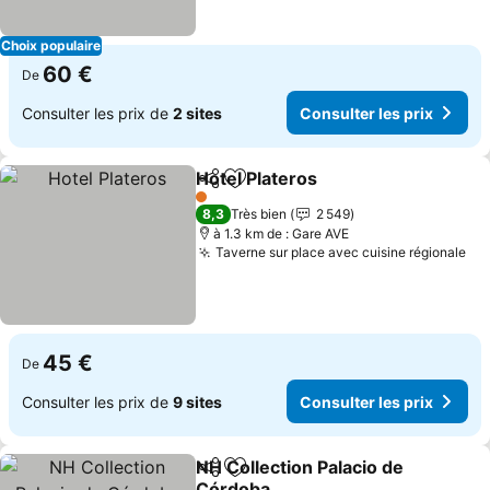
Choix populaire
60 €
De
Consulter les prix de
2 sites
Consulter les prix
Hotel Plateros
Partager
Ajouter à mes favoris
1 Étoiles
8,3
Très bien
2 549
à 1.3 km de : Gare AVE
Taverne sur place avec cuisine régionale
45 €
De
Consulter les prix de
9 sites
Consulter les prix
NH Collection Palacio de
Partager
Ajouter à mes favoris
Córdoba