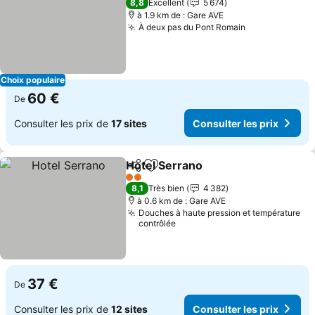
8,8
Excellent
5 674
à 1.9 km de : Gare AVE
À deux pas du Pont Romain
Choix populaire
60 €
De
Consulter les prix de
17 sites
Consulter les prix
Hotel Serrano
Partager
Ajouter à mes favoris
2 Étoiles
8,1
Très bien
4 382
à 0.6 km de : Gare AVE
Douches à haute pression et température
contrôlée
37 €
De
Consulter les prix de
12 sites
Consulter les prix