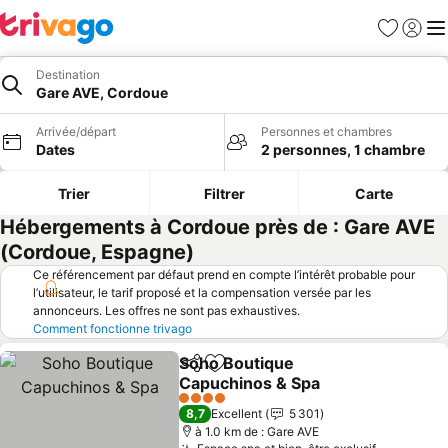
Favoris
Se con
Me
Destination
Gare AVE, Cordoue
Arrivée/départ
Personnes et chambres
Dates
2 personnes, 1 chambre
Trier
Filtrer
Carte
Hébergements à Cordoue près de : Gare AVE
(Cordoue, Espagne)
Ce référencement par défaut prend en compte l’intérêt probable pour
l’utilisateur, le tarif proposé et la compensation versée par les
annonceurs. Les offres ne sont pas exhaustives.
Comment fonctionne trivago
Soho Boutique
Partager
Ajouter à mes favoris
Capuchinos & Spa
4 Étoiles
8,7
Excellent
5 301
à 1.0 km de : Gare AVE