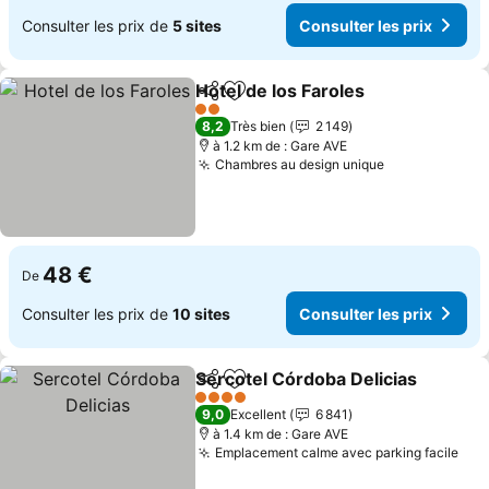
Consulter les prix de
5 sites
Consulter les prix
Hotel de los Faroles
Partager
Ajouter à mes favoris
2 Étoiles
8,2
Très bien
2 149
à 1.2 km de : Gare AVE
Chambres au design unique
48 €
De
Consulter les prix de
10 sites
Consulter les prix
Sercotel Córdoba Delicias
Partager
Ajouter à mes favoris
4 Étoiles
9,0
Excellent
6 841
à 1.4 km de : Gare AVE
Emplacement calme avec parking facile