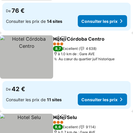
76 €
De
Consulter les prix de
14 sites
Consulter les prix
Hotel Córdoba Centro
Partager
Ajouter à mes favoris
3 Étoiles
8,7
Excellent
4 638
à 1.0 km de : Gare AVE
Au cœur du quartier juif historique
42 €
De
Consulter les prix de
11 sites
Consulter les prix
Hotel Selu
Partager
Ajouter à mes favoris
3 Étoiles
8,6
Excellent
9 114
à 0.7 km de : Gare AVE