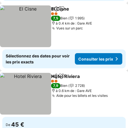
El Cisne
Partager
Ajouter à mes favoris
2 Étoiles
7,5
Bien
1 995
à 0.4 km de : Gare AVE
Vues sur un parc
Sélectionnez des dates pour voir
Consulter les prix
les prix exacts
Hotel Riviera
Partager
Ajouter à mes favoris
2 Étoiles
7,9
Bien
2 728
à 0.6 km de : Gare AVE
Aide pour les billets et les visites
45 €
De