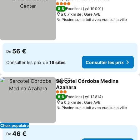
Partager
Ajouter à mes favoris
4 Étoiles
8,8
Excellent
19 001
à 0.7 km de : Gare AVE
Piscine sur le toit avec vue sur la ville
56 €
De
Consulter les prix de
16 sites
Consulter les prix
Sercotel Córdoba Medina
Partager
Ajouter à mes favoris
Azahara
3 Étoiles
8,6
Excellent
12 814
à 0.5 km de : Gare AVE
Piscine sur le toit avec vue sur la ville
Choix populaire
46 €
De