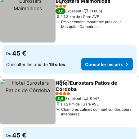
Eurostars Maimonides
Partager
Ajouter à mes favoris
3 Étoiles
8,6
Excellent
11 605
à 1.3 km de : Gare AVE
Emplacement imbattable près de la
Mezquita-Cathédrale
45 €
De
Consulter les prix de
19 sites
Consulter les prix
Hotel Eurostars Patios de
Partager
Ajouter à mes favoris
Córdoba
4 Étoiles
8,6
Excellent
8 947
à 1.2 km de : Gare AVE
Chambres calmes donnant sur des cours
intérieures
45 €
De