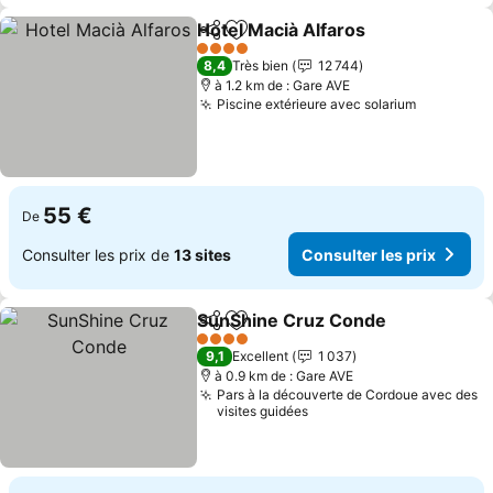
Hotel Macià Alfaros
Partager
Ajouter à mes favoris
4 Étoiles
8,4
Très bien
12 744
à 1.2 km de : Gare AVE
Piscine extérieure avec solarium
55 €
De
Consulter les prix de
13 sites
Consulter les prix
SunShine Cruz Conde
Partager
Ajouter à mes favoris
4 Étoiles
9,1
Excellent
1 037
à 0.9 km de : Gare AVE
Pars à la découverte de Cordoue avec des
visites guidées