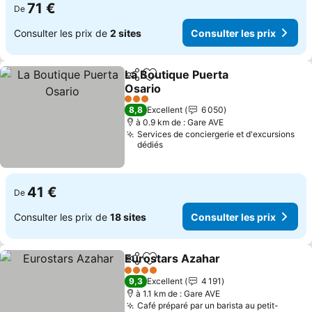
71 €
De
Consulter les prix de
2 sites
Consulter les prix
La Boutique Puerta
Partager
Ajouter à mes favoris
Osario
3 Étoiles
8,8
Excellent
6 050
à 0.9 km de : Gare AVE
Services de conciergerie et d'excursions
dédiés
41 €
De
Consulter les prix de
18 sites
Consulter les prix
Eurostars Azahar
Partager
Ajouter à mes favoris
4 Étoiles
9,3
Excellent
4 191
à 1.1 km de : Gare AVE
Café préparé par un barista au petit-