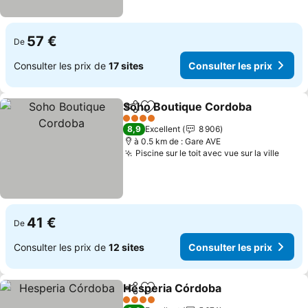
57 €
De
Consulter les prix de
17 sites
Consulter les prix
Soho Boutique Cordoba
Partager
Ajouter à mes favoris
4 Étoiles
8,9
Excellent
8 906
à 0.5 km de : Gare AVE
Piscine sur le toit avec vue sur la ville
41 €
De
Consulter les prix de
12 sites
Consulter les prix
Hesperia Córdoba
Partager
Ajouter à mes favoris
4 Étoiles