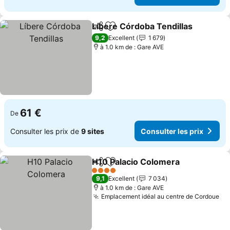
Líbere Córdoba Tendillas
Partager
Ajouter à mes favoris
9,2
Excellent
1 679
à 1.0 km de : Gare AVE
61 €
De
Consulter les prix de
9 sites
Consulter les prix
H10 Palacio Colomera
Partager
Ajouter à mes favoris
4 Étoiles
9,1
Excellent
7 034
à 1.0 km de : Gare AVE
Emplacement idéal au centre de Cordoue