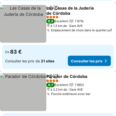
Las Casas de la Judería
Partager
Ajouter à mes favoris
de Córdoba
4 Étoiles
9,3
Excellent
7 876
à 1.3 km de : Gare AVE
Emplacement de choix dans le quartier juif
83 €
De
Consulter les prix de
21 sites
Consulter les prix
Parador de Córdoba
Partager
Ajouter à mes favoris
4 Étoiles
8,7
Excellent
7 883
à 2.2 km de : Gare AVE
Piscine extérieure avec bar