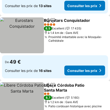
Consulter les prix de
13 sites
Consulter les prix
Eurostars Conquistador
Partager
Ajouter à mes favoris
4 Étoiles
8,5
Excellent
17 435
à 1.4 km de : Gare AVE
Proximité imbattable avec la Mosquée-
Cathédrale
49 €
De
Consulter les prix de
16 sites
Consulter les prix
Líbere Córdoba Patio
Partager
Ajouter à mes favoris
Santa Marta
2 Étoiles
8,7
Excellent
5 160
à 1.2 km de : Gare AVE
Patio cordouan historique avec piscine