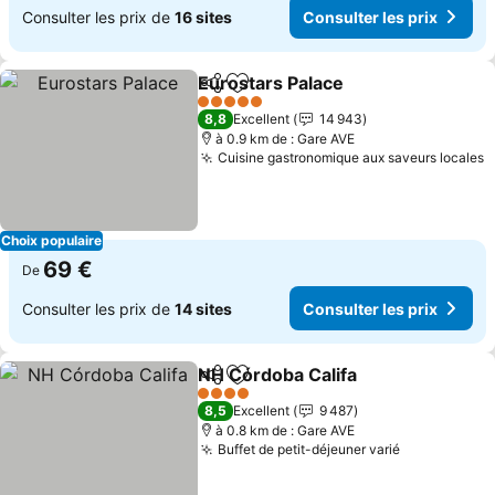
Consulter les prix de
16 sites
Consulter les prix
Eurostars Palace
Partager
Ajouter à mes favoris
5 Étoiles
8,8
Excellent
14 943
à 0.9 km de : Gare AVE
Cuisine gastronomique aux saveurs locales
Choix populaire
69 €
De
Consulter les prix de
14 sites
Consulter les prix
NH Córdoba Califa
Partager
Ajouter à mes favoris
4 Étoiles
8,5
Excellent
9 487
à 0.8 km de : Gare AVE
Buffet de petit-déjeuner varié