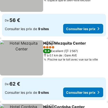
Espace spa et bien-être exclusif
56 €
De
Consulter les prix de
9 sites
Consulter les prix
Hotel Mezquita Center
Partager
Ajouter à mes favoris
4 Étoiles
9,4
Excellent
2 567
à 0.1 km de : Gare AVE
Piscine sur le toit avec vue sur la ville
62 €
De
Consulter les prix de
9 sites
Consulter les prix
Hotel Cordoba Center