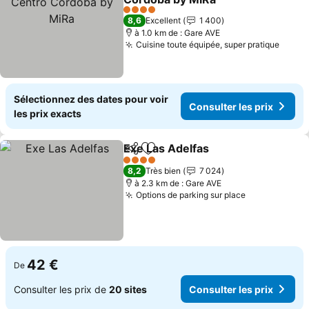
4 Étoiles
8,6
Excellent
1 400
à 1.0 km de : Gare AVE
Cuisine toute équipée, super pratique
Sélectionnez des dates pour voir
Consulter les prix
les prix exacts
Exe Las Adelfas
Partager
Ajouter à mes favoris
4 Étoiles
8,2
Très bien
7 024
à 2.3 km de : Gare AVE
Options de parking sur place
42 €
De
Consulter les prix de
20 sites
Consulter les prix